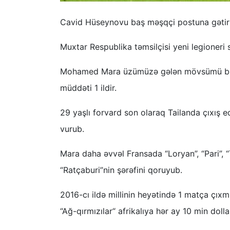
Cavid Hüseynovu baş məşqçi postuna gətirm
Muxtar Respublika təmsilçisi yeni legioneri s
Mohamed Mara üzümüzə gələn mövsümü bura
müddəti 1 ildir.
29 yaşlı forvard son olaraq Tailanda çıxış 
vurub.
Mara daha əvvəl Fransada “Loryan”, “Pari”, “
“Ratçaburi”nin şərəfini qoruyub.
2016-cı ildə millinin heyətində 1 matça çı
“Ağ-qırmızılar“ afrikalıya hər ay 10 min do