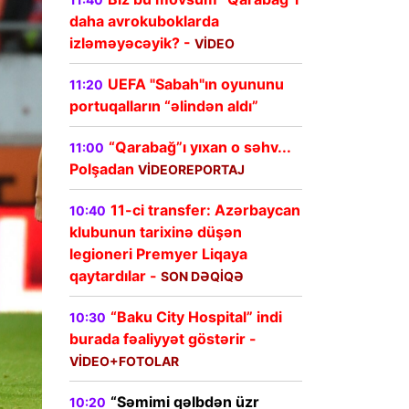
daha avrokuboklarda
izləməyəcəyik? -
VİDEO
UEFA "Sabah"ın oyununu
11:20
portuqalların “əlindən aldı”
“Qarabağ”ı yıxan o səhv...
11:00
Polşadan
VİDEOREPORTAJ
11-ci transfer: Azərbaycan
10:40
klubunun tarixinə düşən
legioneri Premyer Liqaya
qaytardılar -
SON DƏQİQƏ
“Baku City Hospital” indi
10:30
burada fəaliyyət göstərir -
VİDEO+FOTOLAR
“Səmimi qəlbdən üzr
10:20