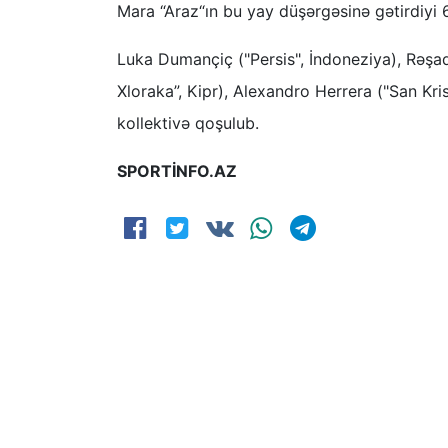
Mara “Araz“ın bu yay düşərgəsinə gətirdiyi 
Luka Dumançiç ("Persis", İndoneziya), Rəşad
Xloraka”, Kipr), Alexandro Herrera ("San Kr
kollektivə qoşulub.
SPORTİNFO.AZ