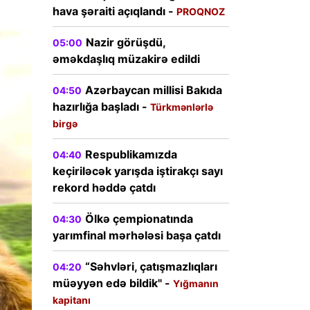
hava şəraiti açıqlandı -
PROQNOZ
Nazir görüşdü,
05:00
əməkdaşlıq müzakirə edildi
Azərbaycan millisi Bakıda
04:50
hazırlığa başladı -
Türkmənlərlə
birgə
Respublikamızda
04:40
keçiriləcək yarışda iştirakçı sayı
rekord həddə çatdı
Ölkə çempionatında
04:30
yarımfinal mərhələsi başa çatdı
“Səhvləri, çatışmazlıqları
04:20
müəyyən edə bildik" -
Yığmanın
kapitanı