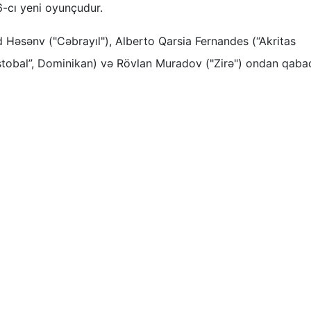
6-cı yeni oyunçudur.
 Həsənv ("Cəbrayıl"), Alberto Qarsia Fernandes (“Akritas
istobal”, Dominikan) və Rövlan Muradov ("Zirə") ondan qaba