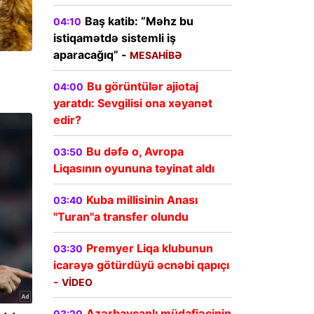
Baş katib: “Məhz bu
04:10
istiqamətdə sistemli iş
aparacağıq” -
MESAHİBƏ
Bu görüntülər ajiotaj
04:00
yaratdı: Sevgilisi ona xəyanət
edir?
Bu dəfə o, Avropa
03:50
Liqasının oyununa təyinat aldı
Kuba millisinin Anası
03:40
"Turan"a transfer olundu
Premyer Liqa klubunun
03:30
icarəyə götürdüyü əcnəbi qapıçı
-
VİDEO
Azərbaycanlı müdafiəçinin
03:20