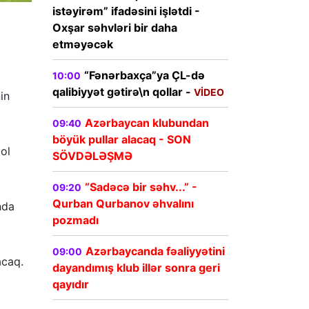
istəyirəm” ifadəsini işlətdi -
Oxşar səhvləri bir daha
etməyəcək
“Fənərbaxça”ya ÇL-də
10:00
qalibiyyət gətirə\n qollar -
VİDEO
in
Azərbaycan klubundan
09:40
böyük pullar alacaq - SON
ol
SÖVDƏLƏŞMƏ
“Sadəcə bir səhv...” -
09:20
Qurban Qurbanov əhvalını
nda
pozmadı
Azərbaycanda fəaliyyətini
09:00
acaq.
dayandımış klub illər sonra geri
qayıdır