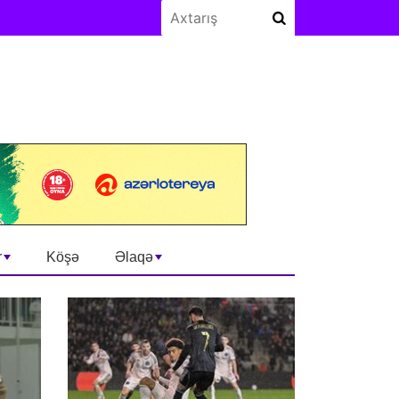
r
Köşə
Əlaqə