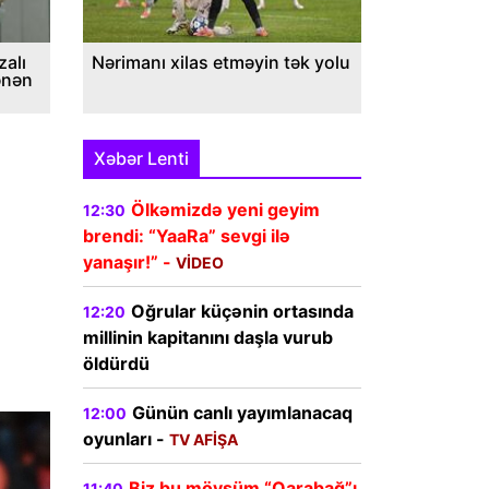
alı
Nərimanı xilas etməyin tək yolu
ənən
Xəbər Lenti
Ölkəmizdə yeni geyim
12:30
brendi: “YaaRa” sevgi ilə
yanaşır!” -
VİDEO
Oğrular küçənin ortasında
12:20
millinin kapitanını daşla vurub
öldürdü
Günün canlı yayımlanacaq
12:00
oyunları -
TV AFİŞA
Biz bu mövsüm “Qarabağ”ı
11:40