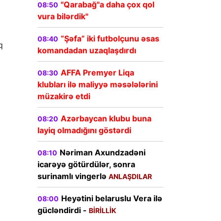
"Qarabağ"a daha çox qol
08:50
vura bilərdik"
“Şəfa” iki futbolçunu əsas
08:40
q
komandadan uzaqlaşdırdı
AFFA Premyer Liqa
08:30
klubları ilə maliyyə məsələlərini
müzakirə etdi
Azərbaycan klubu buna
08:20
layiq olmadığını göstərdi
Nəriman Axundzadəni
08:10
icarəyə götürdülər, sonra
surinamlı vingerlə
ANLAŞDILAR
Heyətini belaruslu Vera ilə
08:00
gücləndirdi -
BİRİLLİK