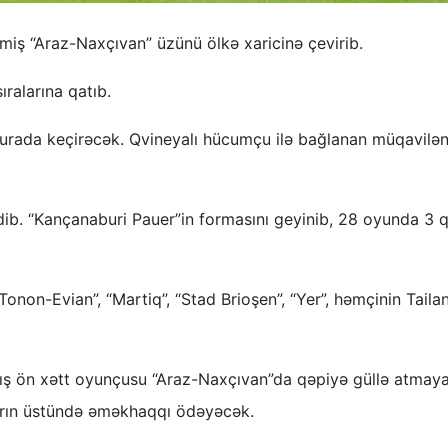
iş “Araz-Naxçıvan” üzünü ölkə xaricinə çevirib.
ıralarına qatıb.
da keçirəcək. Qvineyalı hücumçu ilə bağlanan müqavilən
edib. “Kançanaburi Pauer”in formasını geyinib, 28 oyunda 3 q
Tonon-Evian”, “Martiq”, “Stad Brioşen”, “Yer”, həmçinin Taila
xmış ön xətt oyunçusu “Araz-Naxçıvan”da qəpiyə güllə atmay
lların üstündə əməkhaqqı ödəyəcək.