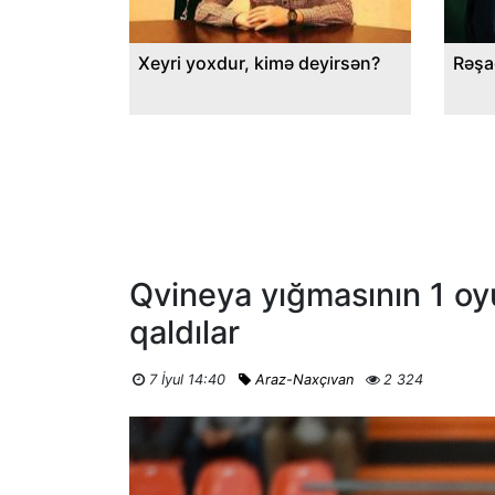
Xeyri yoxdur, kimə deyirsən?
Rəşa
Qvineya yığmasının 1 o
qaldılar
7 İyul 14:40
Araz-Naxçıvan
2 324