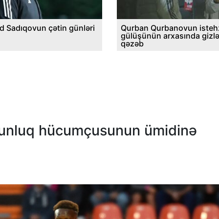
d Sadıqovun çətin günləri
Qurban Qurbanovun istehz
gülüşünün arxasında gizl
qəzəb
yunluq hücumçusunun ümidinə