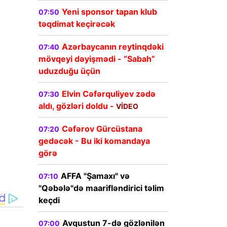
Yeni sponsor tapan klub
07:50
təqdimat keçirəcək
Azərbaycanın reytinqdəki
07:40
mövqeyi dəyişmədi - “Sabah”
uduzduğu üçün
Elvin Cəfərquliyev zədə
07:30
aldı, gözləri doldu -
VİDEO
Cəfərov Gürcüstana
07:20
gedəcək - Bu iki komandaya
görə
AFFA "Şamaxı" və
07:10
"Qəbələ"də maarifləndirici təlim
keçdi
Avqustun 7-də gözlənilən
07:00