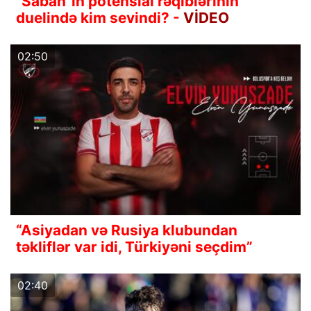
"Sabah"ın potensial rəqiblərinin
duelində kim sevindi? -
VİDEO
02:50
“Asiyadan və Rusiya klubundan
təkliflər var idi, Türkiyəni seçdim”
02:40