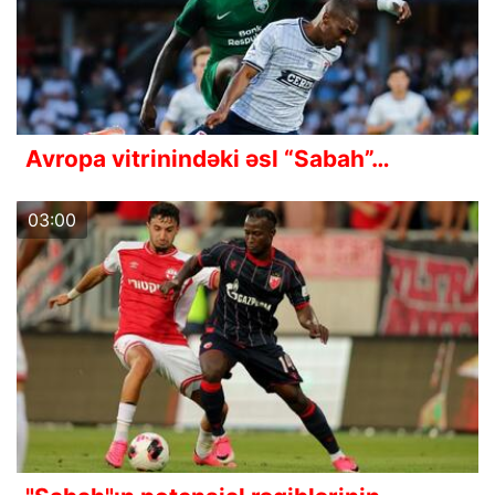
Avropa vitrinindəki əsl “Sabah”…
03:00