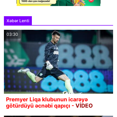
Xəbər Lenti
03:30
Premyer Liqa klubunun icarəyə
götürdüyü əcnəbi qapıçı -
VİDEO