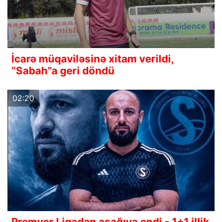
İcarə müqaviləsinə xitam verildi,
“Sabah”a geri döndü
02:20
Premyer Liqadan aşağıya endi - 1+1 illik