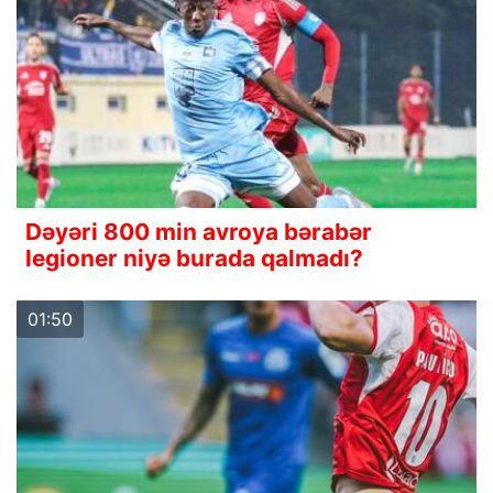
Dəyəri 800 min avroya bərabər
legioner niyə burada qalmadı?
01:50