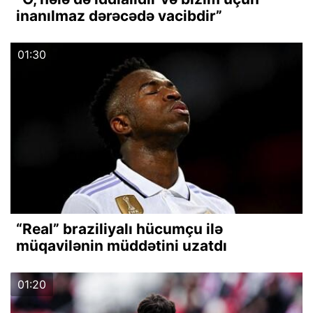
inanılmaz dərəcədə vacibdir”
01:30
“Real” braziliyalı hücumçu ilə
müqavilənin müddətini uzatdı
01:20