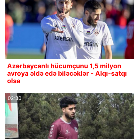
Azərbaycanlı hücumçunu 1,5 milyon
avroya əldə edə biləcəklər - Alqı-satqı
olsa
02:30