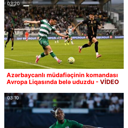
03:20
Azərbaycanlı müdafiəçinin komandası
Avropa Liqasında belə uduzdu -
VİDEO
03:10