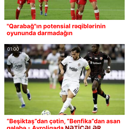
"Qarabağ"ın potensial rəqiblərinin
oyununda darmadağın
01:00
“Beşiktaş”dan çətin, “Benfika”dan asan
qələbə - Avroliqada
NƏTİCƏLƏR