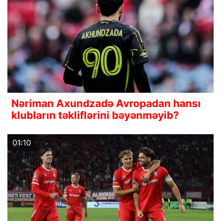
Nəriman Axundzadə Avropadan hansı
klubların təkliflərini bəyənməyib?
01:10