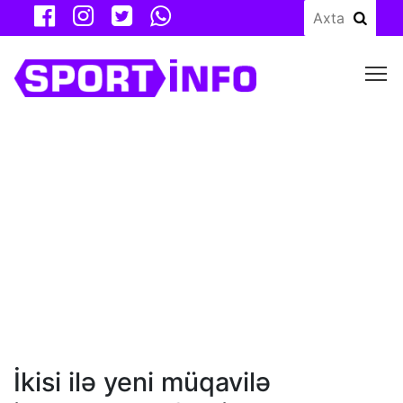
M
İkisi ilə yeni müqavilə