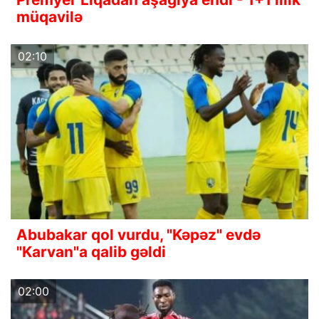
müqavilə
02:10
Abubakar qol vurdu, "Kəpəz" evdə
"Karvan"a qalib gəldi
02:00