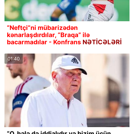
“Neftçi”ni mübarizədən
kənarlaşdırdılar, “Braqa” ilə
bacarmadılar - Konfrans
NƏTİCƏLƏRİ
01:40
“O, hələ də iddialıdır və bizim üçün