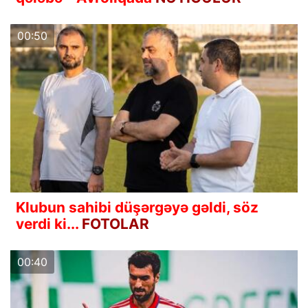
00:50
Klubun sahibi düşərgəyə gəldi, söz
verdi ki...
FOTOLAR
00:40