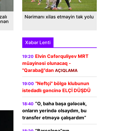
alı
Nərimanı xilas etməyin tək yolu
ənən
Xəbər Lenti
Elvin Cəfərquliyev MRT
19:20
müayinəsi olunacaq -
"Qarabağ"dan
AÇIQLAMA
"Neftçi" bölgə klubunun
19:00
istedadlı gəncinə ELÇİ DÜŞDÜ
“O, baha başa gələcək,
18:40
onların yerində olsaydım, bu
transfer etməyə çalışardım”
“Barselona”nın
18:20