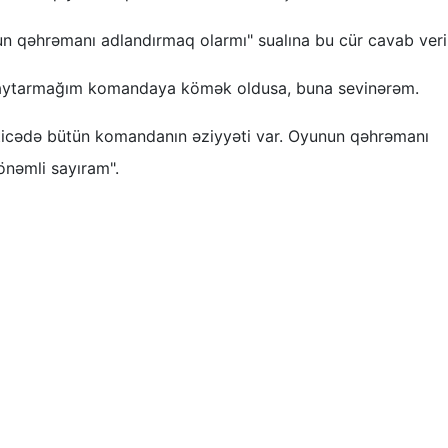
n qəhrəmanı adlandırmaq olarmı" sualına bu cür cavab veri
qaytarmağım komandaya kömək oldusa, buna sevinərəm.
icədə bütün komandanın əziyyəti var. Oyunun qəhrəmanı
nəmli sayıram".