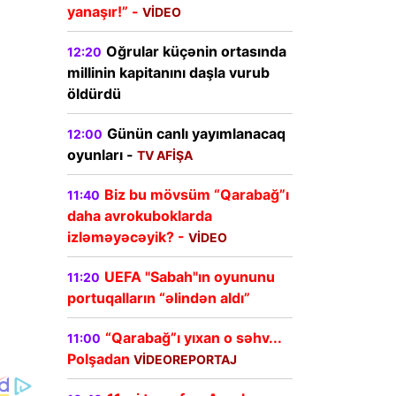
yanaşır!” -
VİDEO
Oğrular küçənin ortasında
12:20
millinin kapitanını daşla vurub
öldürdü
Günün canlı yayımlanacaq
12:00
oyunları -
TV AFİŞA
Biz bu mövsüm “Qarabağ”ı
11:40
daha avrokuboklarda
izləməyəcəyik? -
VİDEO
UEFA "Sabah"ın oyununu
11:20
portuqalların “əlindən aldı”
“Qarabağ”ı yıxan o səhv...
11:00
Polşadan
VİDEOREPORTAJ