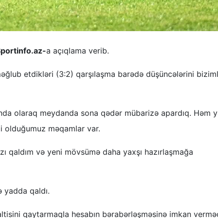
portinfo.az-
a açıqlama verib.
əğlub etdikləri (3:2) qarşılaşma barədə düşüncələrini bizim
anda olaraq meydanda sona qədər mübarizə apardıq. Həm y
əli olduğumuz məqamlar var.
ı qaldım və yeni mövsümə daha yaxşı hazırlaşmağa
ə yadda qaldı.
ltisini qaytarmaqla hesabın bərabərləşməsinə imkan verməd