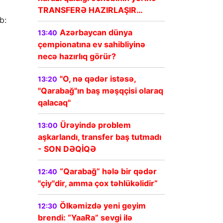
TRANSFERƏ HAZIRLAŞIR…
b:
Azərbaycan dünya
13:40
çempionatına ev sahibliyinə
necə hazırlıq görür?
"O, nə qədər istəsə,
13:20
"Qarabağ"ın baş məşqçisi olaraq
qalacaq"
Ürəyində problem
13:00
aşkarlandı, transfer baş tutmadı
- SON DƏQİQƏ
“Qarabağ” hələ bir qədər
12:40
"çiy"dir, amma çox təhlükəlidir”
Ölkəmizdə yeni geyim
12:30
brendi: “YaaRa” sevgi ilə