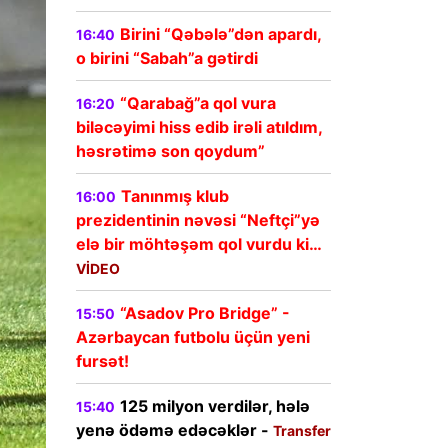
Birini “Qəbələ”dən apardı,
16:40
o birini “Sabah”a gətirdi
“Qarabağ”a qol vura
16:20
biləcəyimi hiss edib irəli atıldım,
həsrətimə son qoydum”
Tanınmış klub
16:00
prezidentinin nəvəsi “Neftçi”yə
elə bir möhtəşəm qol vurdu ki…
VİDEO
“Asadov Pro Bridge” -
15:50
Azərbaycan futbolu üçün yeni
fursət!
125 milyon verdilər, hələ
15:40
yenə ödəmə edəcəklər -
Transfer