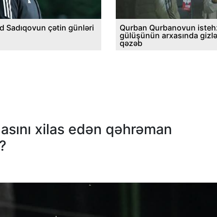
d Sadıqovun çətin günləri
Qurban Qurbanovun istehz
gülüşünün arxasında gizl
qəzəb
asını xilas edən qəhrəman
?