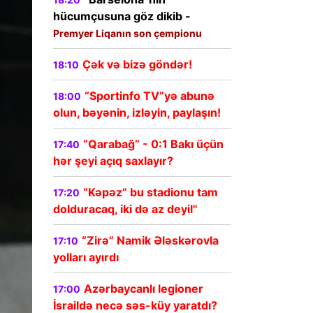
hücumçusuna göz dikib -
Premyer Liqanın son çempionu
Çək və bizə göndər!
18:10
“Sportinfo TV”yə abunə
18:00
olun, bəyənin, izləyin, paylaşın!
“Qarabağ” - 0:1 Bakı üçün
17:40
hər şeyi açıq saxlayır?
“Kəpəz” bu stadionu tam
17:20
dolduracaq, iki də az deyil"
“Zirə” Namik Ələskərovla
17:10
yolları ayırdı
Azərbaycanlı legioner
17:00
İsraildə necə səs-küy yaratdı?