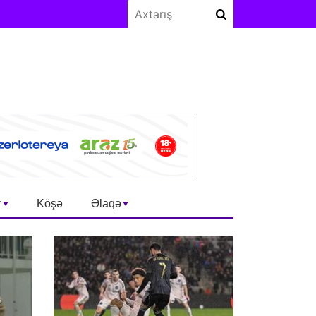
r
Köşə
Əlaqə