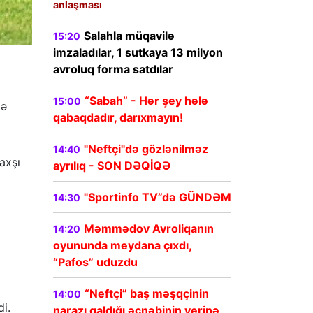
anlaşması
Salahla müqavilə
15:20
imzaladılar, 1 sutkaya 13 milyon
avroluq forma satdılar
“Sabah” - Hər şey hələ
15:00
lə
qabaqdadır, darıxmayın!
"Neftçi"də gözlənilməz
14:40
axşı
ayrılıq - SON DƏQİQƏ
"Sportinfo TV”də GÜNDƏM
14:30
Məmmədov Avroliqanın
14:20
oyununda meydana çıxdı,
“Pafos” uduzdu
“Neftçi” baş məşqçinin
14:00
i.
narazı qaldığı əcnəbinin yerinə