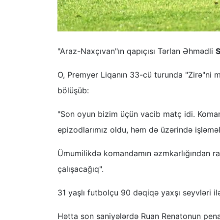
"Araz-Naxçıvan"ın qapıçısı Tərlan Əhmədli
S
O, Premyer Liqanın 33-cü turunda "Zirə"ni m
bölüşüb:
"Son oyun bizim üçün vacib matç idi. Kom
epizodlarımız oldu, həm də üzərində işləm
Ümumilikdə komandamın əzmkarlığından raz
çalışacağıq".
31 yaşlı futbolçu 90 dəqiqə yaxşı seyvləri il
Hətta son saniyələrdə Ruan Renatonun pena