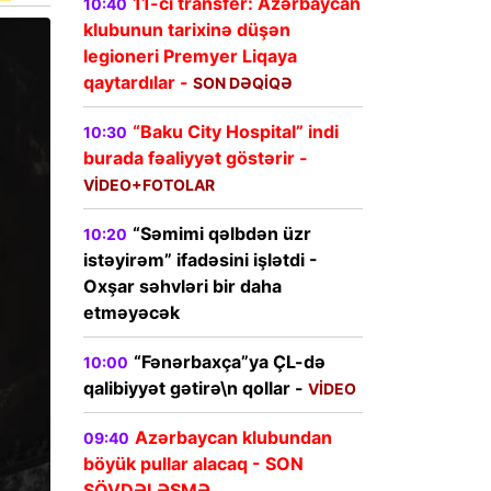
11-ci transfer: Azərbaycan
10:40
klubunun tarixinə düşən
legioneri Premyer Liqaya
qaytardılar -
SON DƏQİQƏ
“Baku City Hospital” indi
10:30
burada fəaliyyət göstərir -
VİDEO+FOTOLAR
“Səmimi qəlbdən üzr
10:20
istəyirəm” ifadəsini işlətdi -
Oxşar səhvləri bir daha
etməyəcək
“Fənərbaxça”ya ÇL-də
10:00
qalibiyyət gətirə\n qollar -
VİDEO
Azərbaycan klubundan
09:40
böyük pullar alacaq - SON
SÖVDƏLƏŞMƏ