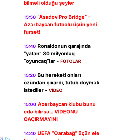
bilməli olduğu şeylər
“Asadov Pro Bridge” -
15:50
Azərbaycan futbolu üçün yeni
fursət!
Ronaldonun qarajında
15:40
“yatan” 30 milyonluq
“oyuncaq”lar -
FOTOLAR
Bu hərəkəti onları
15:20
özündən çıxardı, tutub döymək
istədilər -
VİDEO
Azərbaycan klubu bunu
15:00
edə bilirsə… VİDEONU
QAÇIRMAYIN!
UEFA “Qarabağ” üçün elə
14:40