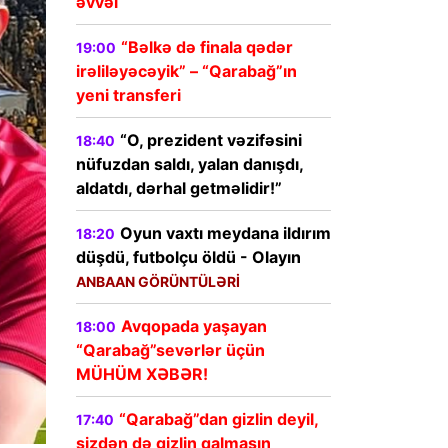
əvvəl
“Bəlkə də finala qədər
19:00
irəliləyəcəyik” – “Qarabağ”ın
yeni transferi
“O, prezident vəzifəsini
18:40
nüfuzdan saldı, yalan danışdı,
aldatdı, dərhal getməlidir!”
Oyun vaxtı meydana ildırım
18:20
düşdü, futbolçu öldü - Olayın
ANBAAN GÖRÜNTÜLƏRİ
Avqopada yaşayan
18:00
“Qarabağ”sevərlər üçün
MÜHÜM XƏBƏR!
“Qarabağ”dan gizlin deyil,
17:40
sizdən də gizlin qalmasın