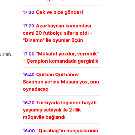
Çək və bizə göndər!
17:30
Azərbaycan komandası
17:20
cəmi 20 futbolçu sifariş etdi -
"Dinamo" ilə oyunlar üçün
"Mükafat yoxdur, vermirik"
rılıb.
17:00
– Çempion komandada gərginlik
Qurban Qurbanov
16:40
Savonun yerinə Musanı yox, onu
oynadacaq
Türkiyədə legioner həyatı
16:20
yaşamış sebiyalı ilə 2 illik
müqavilə bağlandı
“Qarabağ”ın məşqçilərinin
16:00