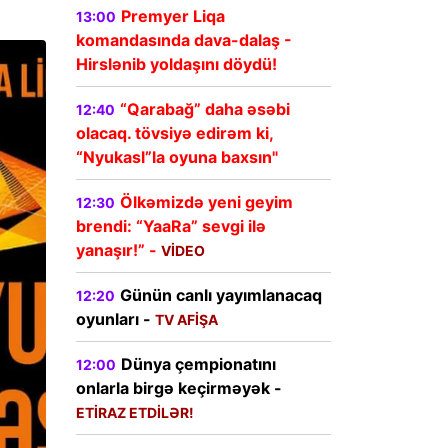
Premyer Liqa
13:00
komandasında dava-dalaş -
Hirslənib yoldaşını döydü!
“Qarabağ” daha əsəbi
12:40
olacaq. tövsiyə edirəm ki,
“Nyukasl”la oyuna baxsın"
Ölkəmizdə yeni geyim
12:30
brendi: “YaaRa” sevgi ilə
yanaşır!” -
VİDEO
Günün canlı yayımlanacaq
12:20
oyunları -
TV AFİŞA
Dünya çempionatını
12:00
onlarla birgə keçirməyək -
ETİRAZ ETDİLƏR!