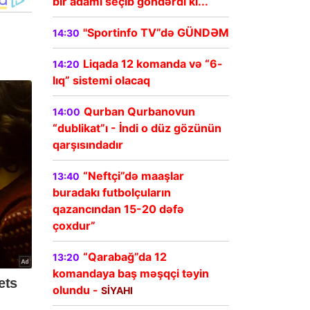
bir adamı seçib göndərdi ki...
"Sportinfo TV”də GÜNDƏM
14:30
Liqada 12 komanda və “6-
14:20
lıq” sistemi olacaq
Qurban Qurbanovun
14:00
“dublikat”ı - İndi o düz gözünün
qarşısındadır
“Neftçi”də maaşlar
13:40
buradakı futbolçuların
qazancından 15-20 dəfə
çoxdur”
“Qarabağ”da 12
13:20
komandaya baş məşqçi təyin
olundu -
SİYAHI