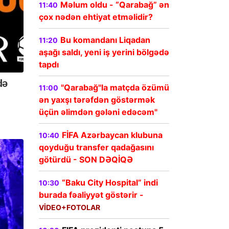
Məlum oldu - “Qarabağ” ən
11:40
çox nədən ehtiyat etməlidir?
Bu komandanı Liqadan
11:20
aşağı saldı, yeni iş yerini bölgədə
tapdı
"Qarabağ"la matçda özümü
11:00
ən yaxşı tərəfdən göstərmək
üçün əlimdən gələni edəcəm"
FİFA Azərbaycan klubuna
10:40
qoyduğu transfer qadağasını
götürdü - SON DƏQİQƏ
“Baku City Hospital” indi
10:30
burada fəaliyyət göstərir -
VİDEO+FOTOLAR