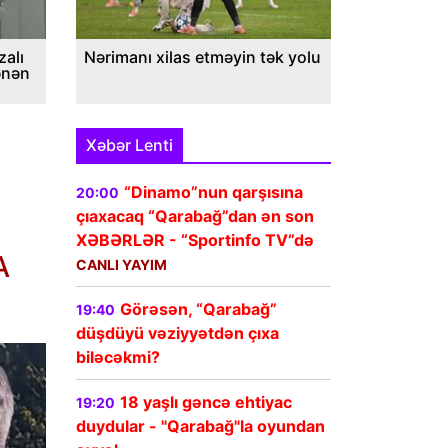
alı
Nərimanı xilas etməyin tək yolu
ənən
Xəbər Lenti
“Dinamo”nun qarşısına
20:00
çıaxacaq “Qarabağ”dan ən son
XƏBƏRLƏR - “Sportinfo TV”də
A
CANLI YAYIM
Görəsən, “Qarabağ”
19:40
düşdüyü vəziyyətdən çıxa
biləcəkmi?
18 yaşlı gəncə ehtiyac
19:20
duydular - "Qarabağ"la oyundan