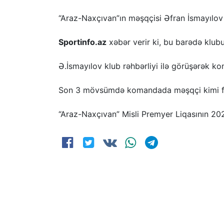
“Araz-Naxçıvan”ın məşqçisi Əfran İsmayılov
Sportinfo.az
xəbər verir ki, bu barədə klu
Ə.İsmayılov klub rəhbərliyi ilə görüşərək ko
Son 3 mövsümdə komandada məşqçi kimi fəal
“Araz-Naxçıvan” Misli Premyer Liqasının 20