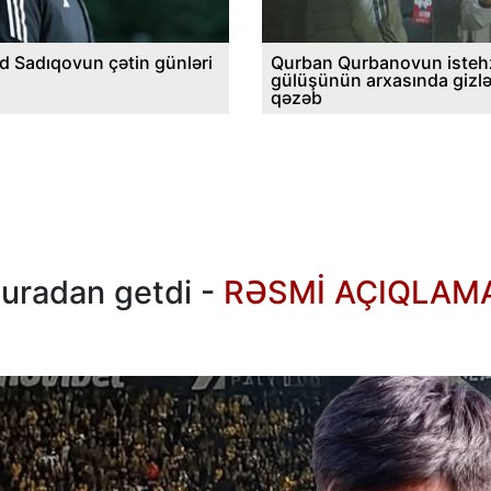
d Sadıqovun çətin günləri
Qurban Qurbanovun istehz
gülüşünün arxasında gizl
qəzəb
ə buradan getdi -
RƏSMİ AÇIQLAM