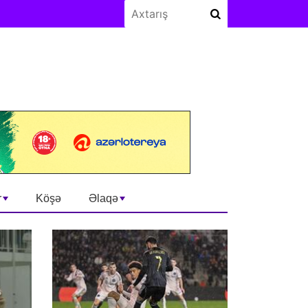
r
Köşə
Əlaqə