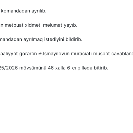
 komandadan ayrılıb.
bun mətbuat xidməti məlumat yayıb.
mandadan ayrılmaq istədiyini bildirib.
iyyət görərən Ə.İsmayılovun müraciəti müsbət cavablandı
25/2026 mövsümünü 46 xalla 6-cı pillədə bitirib.