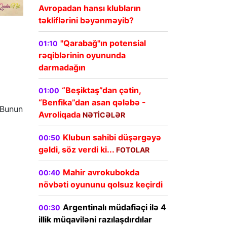
Avropadan hansı klubların
təkliflərini bəyənməyib?
"Qarabağ"ın potensial
01:10
rəqiblərinin oyununda
darmadağın
“Beşiktaş”dan çətin,
01:00
“Benfika”dan asan qələbə -
. Bunun
Avroliqada
NƏTİCƏLƏR
Klubun sahibi düşərgəyə
00:50
gəldi, söz verdi ki...
FOTOLAR
Mahir avrokubokda
00:40
növbəti oyununu qolsuz keçirdi
Argentinalı müdafiəçi ilə 4
00:30
illik müqaviləni razılaşdırdılar