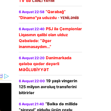
TV”də
CANLI YAYIM
“Qarabağ”
6 Avqust 22:58
"Dinamo"ya uduzdu
- YENİLƏNİB
PSJ ilə Çempionlar
6 Avqust 22:40
Liqasının qalibi olan ulduz
Qəbələdə: “Əgər
inanmasaydım…”
Danimarkada
6 Avqust 22:20
qələbə qədər dəyərli
MƏĞLUBİYYƏT
19 yaşlı vingerin
6 Avqust 22:00
125 milyon avroluq transferini
bitirirlər
“Bəlkə də millidə
6 Avqust 21:40
“siçovul” olduğu üçün çoxlu