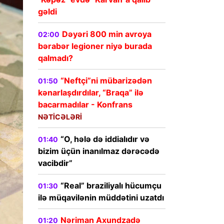
gəldi
Dəyəri 800 min avroya
02:00
bərabər legioner niyə burada
qalmadı?
“Neftçi”ni mübarizədən
01:50
kənarlaşdırdılar, “Braqa” ilə
bacarmadılar - Konfrans
NƏTİCƏLƏRİ
“O, hələ də iddialıdır və
01:40
bizim üçün inanılmaz dərəcədə
vacibdir”
“Real” braziliyalı hücumçu
01:30
ilə müqavilənin müddətini uzatdı
Nəriman Axundzadə
01:20