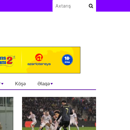
r
Köşə
Əlaqə