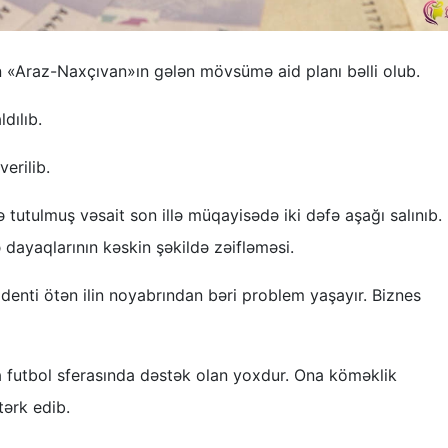
 «Araz-Naxçıvan»ın gələn mövsümə aid planı bəlli olub.
dılıb.
erilib.
rdə tutulmuş vəsait son illə müqayisədə iki dəfə aşağı salınıb
dayaqlarının kəskin şəkildə zəifləməsi.
denti ötən ilin noyabrından bəri problem yaşayır. Biznes
 futbol sferasında dəstək olan yoxdur. Ona köməklik
ərk edib.