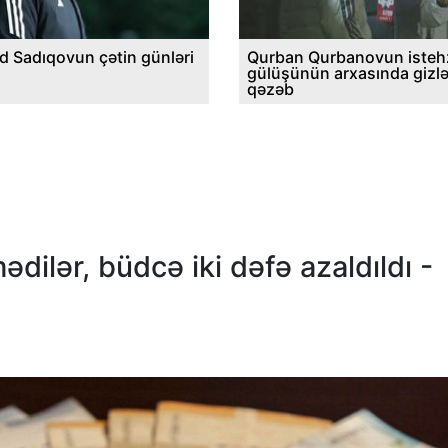
d Sadıqovun çətin günləri
Qurban Qurbanovun istehz
gülüşünün arxasında gizl
qəzəb
dilər, büdcə iki dəfə azaldıldı -