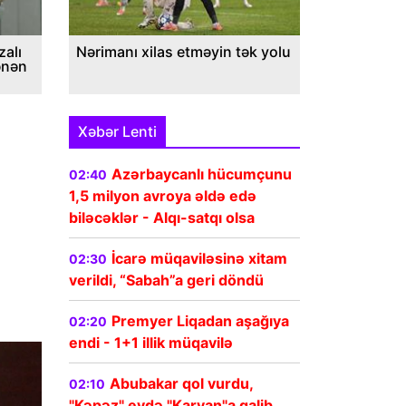
alı
Nərimanı xilas etməyin tək yolu
ənən
Xəbər Lenti
Azərbaycanlı hücumçunu
02:40
1,5 milyon avroya əldə edə
biləcəklər - Alqı-satqı olsa
İcarə müqaviləsinə xitam
02:30
verildi, “Sabah”a geri döndü
Premyer Liqadan aşağıya
02:20
endi - 1+1 illik müqavilə
Abubakar qol vurdu,
02:10
"Kəpəz" evdə "Karvan"a qalib