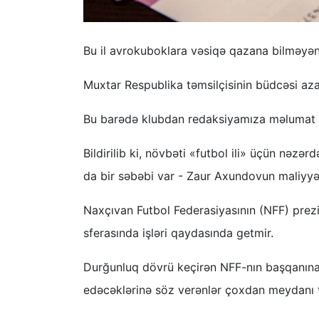
Bu il avrokuboklara vəsiqə qazana bilməyən
Muxtar Respublika təmsilçisinin büdcəsi azal
Bu barədə klubdan redaksiyamıza məlumat v
Bildirilib ki, növbəti «futbol ili» üçün nəzə
da bir səbəbi var - Zaur Axundovun maliyyə 
Naxçıvan Futbol Federasiyasının (NFF) prezi
sferasında işləri qaydasında getmir.
Durğunluq dövrü keçirən NFF-nın başqanına
edəcəklərinə söz verənlər çoxdan meydanı t