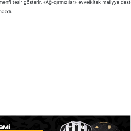
nfi təsir göstərir. «Ağ-qırmızılar» əvvəlkitək maliyyə dəst
məzdi.