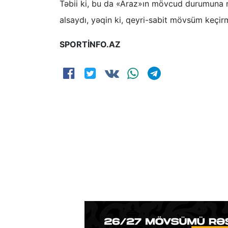
Təbii ki, bu da «Araz»ın mövcud durumuna mə
alsaydı, yəqin ki, qeyri-sabit mövsüm keçir
SPORTİNFO.AZ