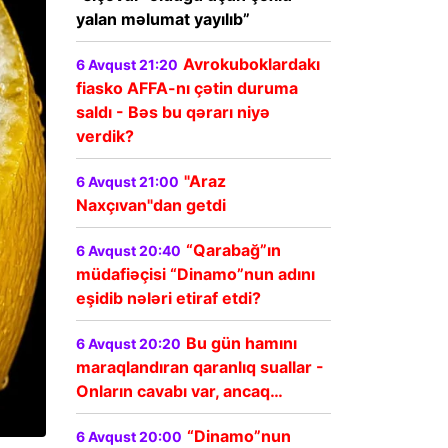
yalan məlumat yayılıb”
Avrokuboklardakı
6 Avqust 21:20
fiasko AFFA-nı çətin duruma
saldı - Bəs bu qərarı niyə
verdik?
"Araz
6 Avqust 21:00
Naxçıvan"dan getdi
“Qarabağ”ın
6 Avqust 20:40
müdafiəçisi “Dinamo”nun adını
eşidib nələri etiraf etdi?
Bu gün hamını
6 Avqust 20:20
maraqlandıran qaranlıq suallar -
Onların cavabı var, ancaq…
“Dinamo”nun
6 Avqust 20:00