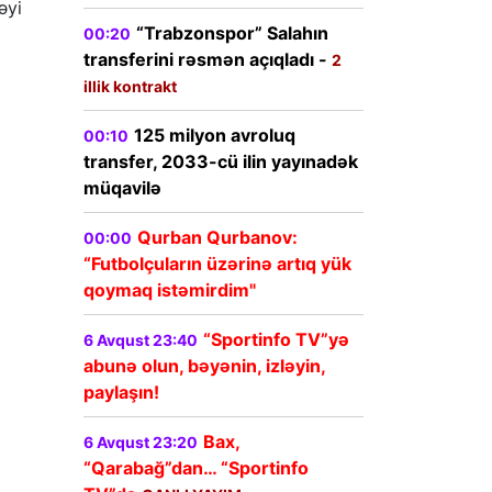
əyi
“Trabzonspor” Salahın
00:20
transferini rəsmən açıqladı -
2
illik kontrakt
125 milyon avroluq
00:10
transfer, 2033-cü ilin yayınadək
müqavilə
Qurban Qurbanov:
00:00
“Futbolçuların üzərinə artıq yük
qoymaq istəmirdim"
“Sportinfo TV”yə
6 Avqust 23:40
abunə olun, bəyənin, izləyin,
paylaşın!
Bax,
6 Avqust 23:20
“Qarabağ”dan… “Sportinfo