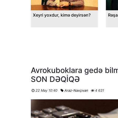
Xeyri yoxdur, kimə deyirsən?
Rəşa
Avrokuboklara gedə bilmə
SON DƏQİQƏ
22 May 10:40
Araz-Naxçıvan
4 631