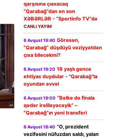
qarşısına çıaxacaq
“Qarabağ”dan ən son
XƏBƏRLƏR - “Sportinfo TV”də
CANLI YAYIM
Görəsən,
6 Avqust 19:40
“Qarabağ” düşdüyü vəziyyətdən
çıxa biləcəkmi?
18 yaşlı gəncə
6 Avqust 19:20
ehtiyac duydular - "Qarabağ"la
oyundan əvvəl
“Bəlkə də finala
6 Avqust 19:00
qədər irəliləyəcəyik” –
“Qarabağ”ın yeni transferi
“O, prezident
6 Avqust 18:40
vəzifəsini nüfuzdan saldı, yalan