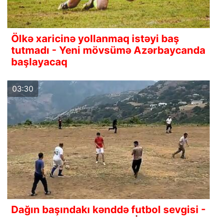
Ölkə xaricinə yollanmaq istəyi baş
tutmadı - Yeni mövsümə Azərbaycanda
başlayacaq
03:30
Dağın başındakı kənddə futbol sevgisi -