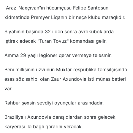
"Araz-Naxçıvan"ın hücumçusu Felipe Santosun
xidmətində Premyer Liqanın bir neçə klubu maraqlıdır.
Siyahının başında 32 ildən sonra avrokuboklarda
iştirak edəcək "Turan Tovuz" komandası gəlir.
Amma 29 yaşlı legioner qərar verməyə tələsmir.
Beni millisinin üzvünün Muxtar respublika təmsilçisində
əsas söz sahibi olan Zaur Axundovla isti münasibətləri
var.
Rəhbər şəxsin sevdiyi oyunçular arasındadır.
Braziliyalı Axundovla danışıqlardan sonra gələcək
karyerası ilə bağlı qərarını verəcək.