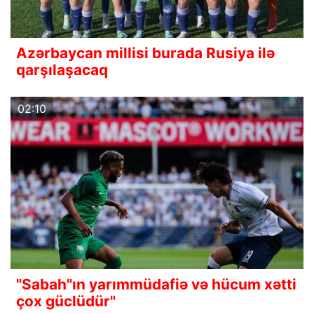
Azərbaycan millisi burada Rusiya ilə
qarşılaşacaq
02:10
"Sabah"ın yarımmüdafiə və hücum xətti
çox güclüdür"