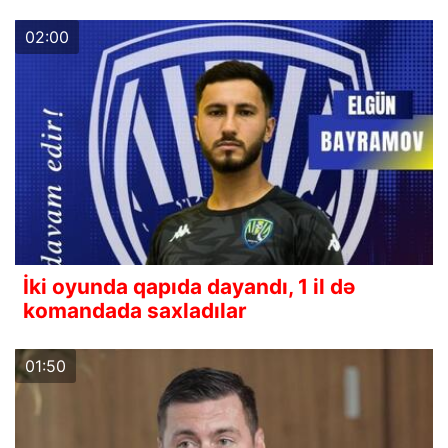
02:00
İki oyunda qapıda dayandı, 1 il də
komandada saxladılar
01:50