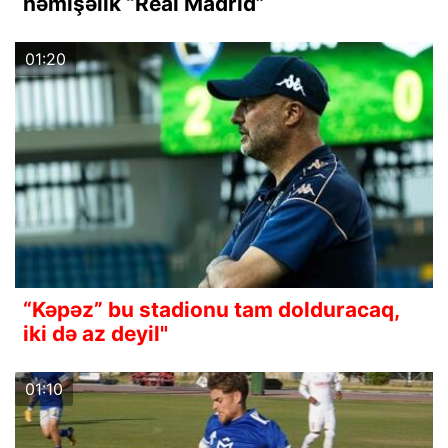
həmişəlik “Real Madrid”
01:20
“Kəpəz” bu stadionu tam dolduracaq,
iki də az deyil"
01:10