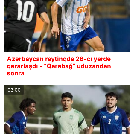
Azərbaycan reytinqdə 26-cı yerdə
qərarlaşdı - “Qarabağ” uduzandan
sonra
03:00