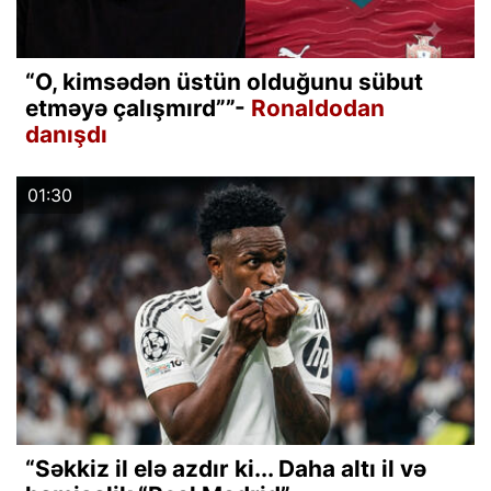
“O, kimsədən üstün olduğunu sübut
etməyə çalışmırd””-
Ronaldodan
danışdı
01:30
“Səkkiz il elə azdır ki... Daha altı il və