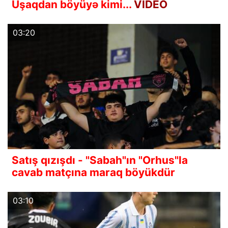
Uşaqdan böyüyə kimi...
VİDEO
03:20
Satış qızışdı - "Sabah"ın "Orhus"la
cavab matçına maraq böyükdür
03:10