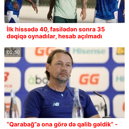
İlk hissədə 40, fasilədən sonra 35
dəqiqə oynadılar, hesab açılmadı
02:50
“Qarabağ”a ona görə də qalib gəldik” -