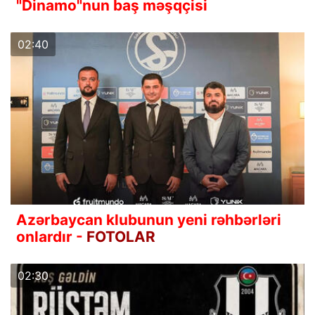
"Dinamo"nun baş məşqçisi
02:40
Azərbaycan klubunun yeni rəhbərləri
onlardır -
FOTOLAR
02:30