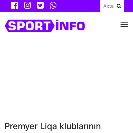
M
Premyer Liqa klublarının