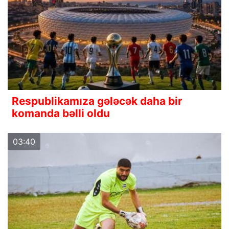
Respublikamıza gələcək daha bir
komanda bəlli oldu
03:40