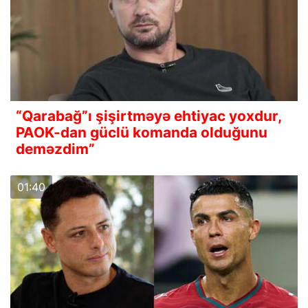
“Qarabağ”ı şişirtməyə ehtiyac yoxdur,
PAOK-dan güclü komanda olduğunu
deməzdim”
01:40