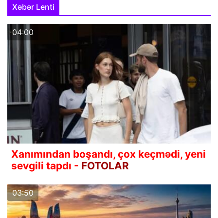
Xəbər Lenti
04:00
Xanımından boşandı, çox keçmədi, yeni
sevgili tapdı -
FOTOLAR
03:50