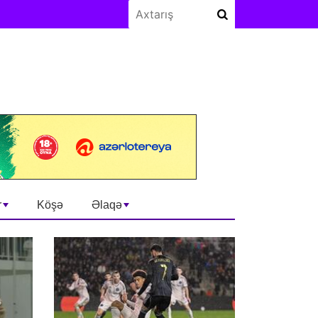
r
Köşə
Əlaqə