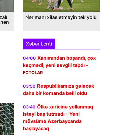
alı
Nərimanı xilas etməyin tək yolu
ənən
Xəbər Lenti
Xanımından boşandı, çox
04:00
keçmədi, yeni sevgili tapdı -
FOTOLAR
Respublikamıza gələcək
03:50
daha bir komanda bəlli oldu
Ölkə xaricinə yollanmaq
03:40
istəyi baş tutmadı - Yeni
mövsümə Azərbaycanda
başlayacaq