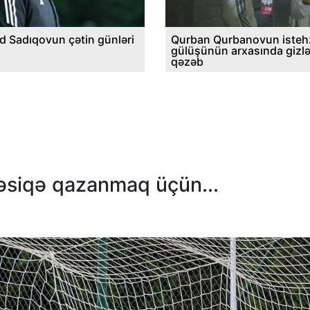
d Sadıqovun çətin günləri
Qurban Qurbanovun istehz
gülüşünün arxasında gizl
qəzəb
əsiqə qazanmaq üçün...