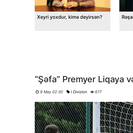
Xeyri yoxdur, kimə deyirsən?
Rəşa
“Şəfa” Premyer Liqaya v
9 May 02:30
I Divizion
677