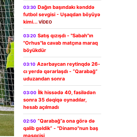
Dağın başındakı kənddə
03:30
futbol sevgisi - Uşaqdan böyüyə
kimi...
VİDEO
Satış qızışdı - "Sabah"ın
03:20
"Orhus"la cavab matçına maraq
böyükdür
Azərbaycan reytinqdə 26-
03:10
cı yerdə qərarlaşdı - “Qarabağ”
uduzandan sonra
İlk hissədə 40, fasilədən
03:00
sonra 35 dəqiqə oynadılar,
hesab açılmadı
“Qarabağ”a ona görə də
02:50
qalib gəldik” - "Dinamo"nun baş
məşqçisi