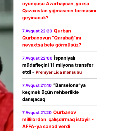
oyunçusu Azərbaycan, yoxsa
Qazaxıstan yığmasının formasını
geyinəcək?
Qurban
7 Avqust 22:20
Qurbanovun “Qarabağ”ını
nəvaxtsa belə görmüsüz?
İspaniyalı
7 Avqust 22:00
müdafiəçini 11 milyona transfer
etdi -
Premyer Liqa mənsubu
“Barselona”ya
7 Avqust 21:40
keçmək üçün rəhbərliklə
danışacaq
Qurbanov
7 Avqust 21:20
millilərdən çalışdırmaq istəyir -
AFFA-ya sənəd verdi