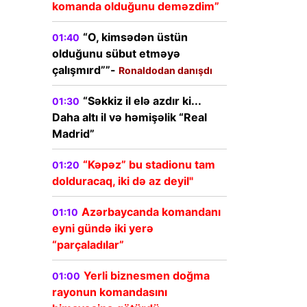
komanda olduğunu deməzdim”
“O, kimsədən üstün
01:40
olduğunu sübut etməyə
çalışmırd””-
Ronaldodan danışdı
“Səkkiz il elə azdır ki...
01:30
Daha altı il və həmişəlik “Real
Madrid”
“Kəpəz” bu stadionu tam
01:20
dolduracaq, iki də az deyil"
Azərbaycanda komandanı
01:10
eyni gündə iki yerə
“parçaladılar”
Yerli biznesmen doğma
01:00
rayonun komandasını