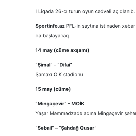
I Liqada 26-cı turun oyun cədvəli açıqlanıb.
Sportinfo.az
PFL-in saytına istinadən xəbər 
da başlayacaq.
14 may (cümə axşamı)
“Şimal” – “Difai”
Şamaxı OİK stadionu
15 may (cümə)
“Mingəçevir” – MOİK
Yaşar Məmmədzadə adına Mingəçevir şəhər
“Səbail” – “Şahdağ Qusar”