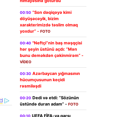
himayəsinə götürdü
“Son dəqiqəyə kimi
00:50
döyüşəcəyik, bizim
xarakterimizdə təslim olmaq
yoxdur” -
FOTO
"Neftçi”nin baş məşqçisi
00:40
hər şeyin üstünü açdı: “Mən
bunu deməkdən çəkinmirəm” -
VİDEO
Azərbaycan yığmasının
00:30
hücumçusunun keçidi
rəsmiləşdi
Dedi və etdi: “Sözünün
00:20
üstündə duran adam” -
FOTO
UEFA FİFA-ya qarşı
00:10