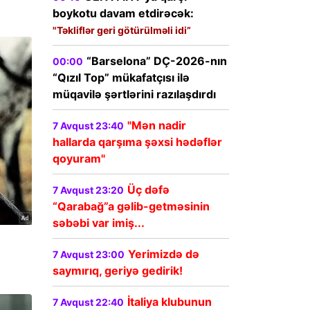
boykotu davam etdirəcək:
"Təkliflər geri götürülməli idi”
“Barselona” DÇ-2026-nın
00:00
“Qızıl Top” mükafatçısı ilə
müqavilə şərtlərini razılaşdırdı
"Mən nadir
7 Avqust 23:40
hallarda qarşıma şəxsi hədəflər
qoyuram"
Üç dəfə
7 Avqust 23:20
“Qarabağ”a gəlib-getməsinin
səbəbi var imiş...
Yerimizdə də
7 Avqust 23:00
saymırıq, geriyə gedirik!
İtaliya klubunun
7 Avqust 22:40