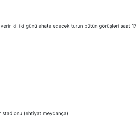
verir ki, iki günü əhatə edəcək turun bütün görüşləri saat 1
 stadionu (ehtiyat meydança)