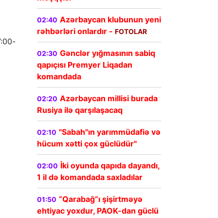
Azərbaycan klubunun yeni
02:40
rəhbərləri onlardır -
FOTOLAR
7:00-
Gənclər yığmasının sabiq
02:30
qapıçısı Premyer Liqadan
komandada
Azərbaycan millisi burada
02:20
Rusiya ilə qarşılaşacaq
"Sabah"ın yarımmüdafiə və
02:10
hücum xətti çox güclüdür"
İki oyunda qapıda dayandı,
02:00
1 il də komandada saxladılar
“Qarabağ”ı şişirtməyə
01:50
ehtiyac yoxdur, PAOK-dan güclü