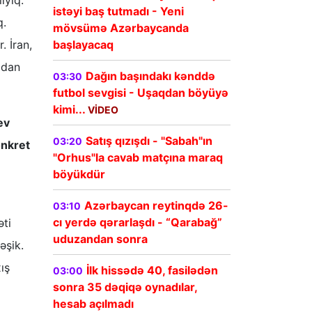
ıyıq.
istəyi baş tutmadı - Yeni
q.
mövsümə Azərbaycanda
başlayacaq
 İran,
adan
Dağın başındakı kənddə
03:30
futbol sevgisi - Uşaqdan böyüyə
kimi...
VİDEO
ev
Satış qızışdı - "Sabah"ın
03:20
onkret
"Orhus"la cavab matçına maraq
böyükdür
Azərbaycan reytinqdə 26-
03:10
cı yerdə qərarlaşdı - “Qarabağ”
ti
uduzandan sonra
əşik.
ış
İlk hissədə 40, fasilədən
03:00
sonra 35 dəqiqə oynadılar,
hesab açılmadı