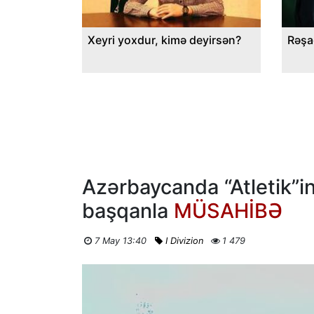
Xeyri yoxdur, kimə deyirsən?
Rəşa
Azərbaycanda “Atletik”in 
başqanla
MÜSAHİBƏ
7 May 13:40
I Divizion
1 479