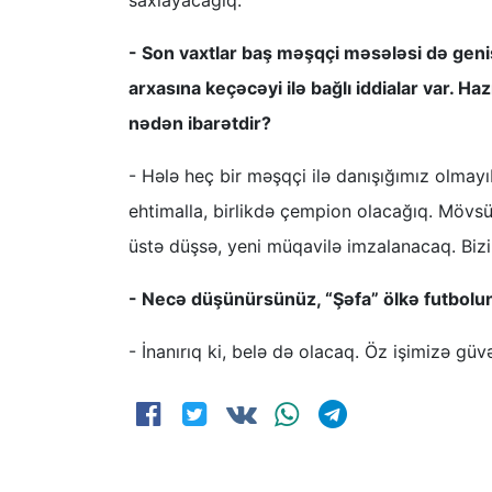
saxlayacağıq.
- Son vaxtlar baş məşqçi məsələsi də ge
arxasına keçəcəyi ilə bağlı iddialar var. Haz
nədən ibarətdir?
- Hələ heç bir məşqçi ilə danışığımız olmay
ehtimalla, birlikdə çempion olacağıq. Mövsü
üstə düşsə, yeni müqavilə imzalanacaq. Bizi
- Necə düşünürsünüz, “Şəfa” ölkə futbolu
- İnanırıq ki, belə də olacaq. Öz işimizə güvə