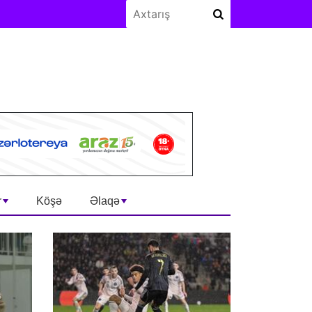
r
Köşə
Əlaqə