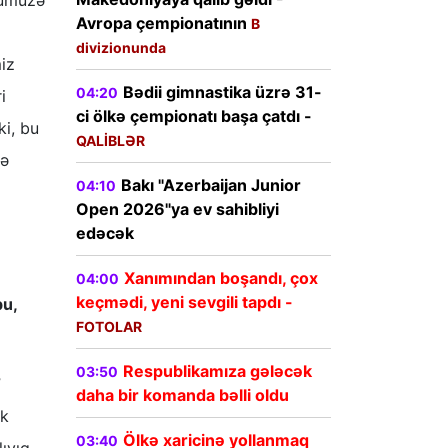
zümüzə
Avropa çempionatının
B
divizionunda
miz
Bədii gimnastika üzrə 31-
04:20
i
ci ölkə çempionatı başa çatdı -
ki, bu
QALİBLƏR
rə
Bakı "Azerbaijan Junior
04:10
Open 2026"ya ev sahibliyi
edəcək
Xanımından boşandı, çox
04:00
keçmədi, yeni sevgili tapdı -
bu,
FOTOLAR
Respublikamıza gələcək
03:50
”
daha bir komanda bəlli oldu
sk
Ölkə xaricinə yollanmaq
03:40