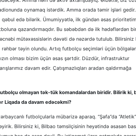
l edəcəyik. Amma həm də aktiv axtarışdayıq. Əlbəttə, biz ö
tadionunda oynamaq istərdik. Amma orada təmir işləri gedir.
a qəbul edə bilərik. Ümumiyyətlə, ilk gündən əsas prioriteti
utboluna qazandırmaqdır. Bu səbəbdən də ilk hədəflərdən bir
əcnəbi mütəxəssislərin dəvəti də nəzərdə tutulub. Bilirsiniz 
rəhbər təyin olundu. Artıq futbolçu seçimləri üçün bölgələ
ızın olması bizim üçün əsas şərtdir. Düzdür, infrastruktur
arışlarımız davam edir. Çatışmazlıqları aradan qaldırmağa
utbolçu olmayan tək-tük komandalardan biridir. Bilirik ki, 
yer Liqada da davam edəcəkmi?
azərbaycanlı futbolçularla mübarizə aparaq. “Şəfa”da “Atletik
yirik. Bilirsiniz ki, Bilbao təmsilçisinin heyətində əsasən ba