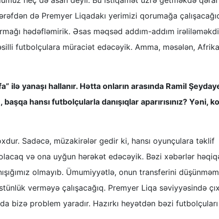
yolumuz heç də asan deyil. Bu istiqamət üzrə getməkdə qərarl
tərəfdən də Premyer Liqadakı yerimizi qorumağa çalışacağı
mağı hədəfləmirik. Əsas məqsəd addım-addım irəliləməkdir.
silli futbolçulara müraciət edəcəyik. Amma, məsələn, Afrik
fa” ilə yanaşı hallanır. Hətta onların arasında Ramil Şeyday
, başqa hansı futbolçularla danışıqlar aparırısınız? Yəni, k
xdur. Sadəcə, müzakirələr gedir ki, hansı oyunçulara təklif
acaq və ona uyğun hərəkət edəcəyik. Bəzi xəbərlər həqiqə
nışığımız olmayıb. Ümumiyyətlə, onun transferini düşünməm
üstünlük verməyə çalışacağıq. Premyer Liqa səviyyəsində çıx
 da bizə problem yaradır. Hazırkı heyətdən bəzi futbolçuları