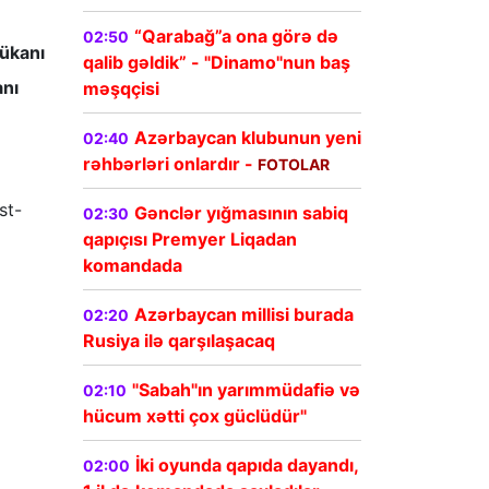
“Qarabağ”a ona görə də
02:50
ükanı
qalib gəldik” - "Dinamo"nun baş
anı
məşqçisi
Azərbaycan klubunun yeni
02:40
rəhbərləri onlardır -
FOTOLAR
st-
Gənclər yığmasının sabiq
02:30
qapıçısı Premyer Liqadan
komandada
Azərbaycan millisi burada
02:20
Rusiya ilə qarşılaşacaq
"Sabah"ın yarımmüdafiə və
02:10
hücum xətti çox güclüdür"
İki oyunda qapıda dayandı,
02:00