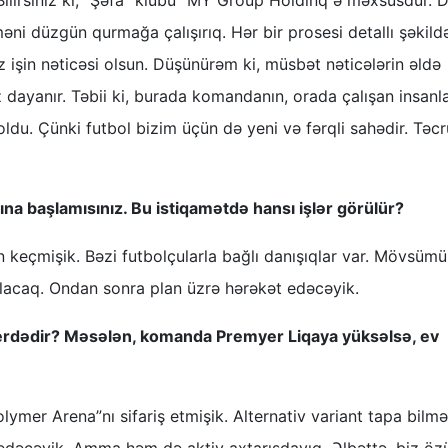
 Bilirsiniz ki, “Şəfa” klubu “MY Group Holdinq”ə məxsusdur. 
əni düzgün qurmağa çalışırıq. Hər bir prosesi detallı şəkild
üz işin nəticəsi olsun. Düşünürəm ki, müsbət nəticələrin əldə
dayanır. Təbii ki, burada komandanın, orada çalışan insanl
 oldu. Çünki futbol bizim üçün də yeni və fərqli sahədir. Təc
rına başlamısınız. Bu istiqamətdə hansı işlər görülür?
an keçmişik. Bəzi futbolçularla bağlı danışıqlar var. Mövsüm
lacaq. Ondan sonra plan üzrə hərəkət edəcəyik.
 yerdədir? Məsələn, komanda Premyer Liqaya yüksəlsə, ev
mer Arena”nı sifariş etmişik. Alternativ variant tapa bilmə