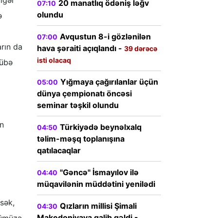
Digər
20 manatlıq ödəniş ləğv
07:10
olundu
ə
Avqustun 8-i gözlənilən
07:00
arın da
hava şəraiti açıqlandı -
39 dərəcə
isti olacaq
rübə
Yığmaya çağırılanlar üçün
05:00
dünya çempionatı öncəsi
seminar təşkil olundu
ün
Türkiyədə beynəlxalq
04:50
təlim-məşq toplanışına
qatılacaqlar
"Gəncə" İsmayılov ilə
04:40
müqavilənin müddətini yenilədi
sək,
Qızların millisi Şimali
04:30
Makedoniyaya qalib gəldi -