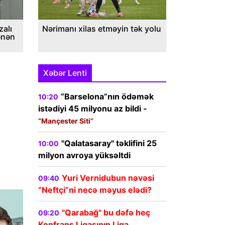
alı
Nərimanı xilas etməyin tək yolu
ənən
Xəbər Lenti
“Barselona”nın ödəmək
10:20
istədiyi 45 milyonu az bildi -
“Mançester Siti”
"Qalatasaray" təklifini 25
10:00
milyon avroya yüksəltdi
Yuri Vernidubun nəvəsi
09:40
“Neftçi”ni necə məyus elədi?
"Qarabağ" bu dəfə heç
09:20
Konfrans Liqasının Liqa