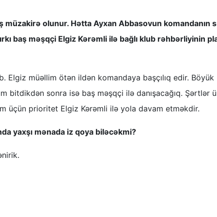
niş müzakirə olunur. Hətta Ayxan Abbasovun komandanın s
ırkı baş məşqçi Elgiz Kərəmli ilə bağlı klub rəhbərliyinin pl
ıb. Elgiz müəllim ötən ildən komandaya başçılıq edir. Böyük
m bitdikdən sonra isə baş məşqçi ilə danışacağıq. Şərtlər ü
m üçün prioritet Elgiz Kərəmli ilə yola davam etməkdir.
nda yaxşı mənada iz qoya biləcəkmi?
nirik.