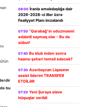
ənan
İranla əməkdaşlığa dair
08:00
2026-2028-ci illər üzrə
Fəaliyyət Planı imzalandı
“Qarabağ”ın uduzmasıni
07:50
ədalətli saymaq olar - Bu da
sübut!
bu
Bu klub indən sonra
07:40
haansı şəhəri təmsil edəcək?
Bütün
Azərbaycan Liqasının
07:30
assist liderini TRANSFER
derdir
ETDİLƏR
tdə bu
Yeni Şuraya əlavə
07:20
hüquqlar verildi