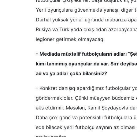
futbolçular çıxış edirlər. Başa düşürük ki, 
Yerli oyunçulara güvənməklə yanaşı, digər 
Dərhal yüksək yerlər uğrunda mübarizə apar
Rusiya və Türkiyədə çıxış edən azərbaycanə
legioner gətirmək olmayacaq.
- Mediada müxtəlif futbolçuların adları “Şə
kimi tanınmış oyunçular da var. Sirr deyilsə
ad və ya adlar çəkə bilərsiniz?
- Konkret danışıq apardığımız futbolçular yo
göndərmək olar. Çünki müəyyən büdcəmiz ol
əks etdirmir. Məsələn, Ramil Şeydayevlə da
Daha çox gənc və potensiallı futbolçulara 
edə biləcək yerli futbolçu sayının az olması