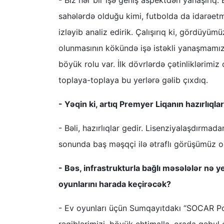
- Biz hər bir işə geniş aspektdən yanaşırıq.
sahələrdə olduğu kimi, futbolda da idarəetm
izləyib analiz edirik. Çalışırıq ki, gördüyüm
olunmasının kökündə işə istəkli yanaşmamız 
böyük rolu var. İlk dövrlərdə çətinliklərimiz
toplaya-toplaya bu yerlərə gəlib çıxdıq.
- Yəqin ki, artıq Premyer Liqanın hazırlıqla
- Bəli, hazırlıqlar gedir. Lisenziyalaşdırmad
sonunda baş məşqçi ilə ətraflı görüşümüz o
- Bəs, infrastrukturla bağlı məsələlər nə
oyunlarını harada keçirəcək?
- Ev oyunları üçün Sumqayıtdakı “SOCAR Poly