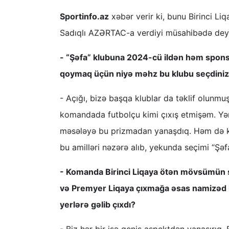
Sportinfo.az
xəbər verir ki, bunu Birinci L
Sadıqlı AZƏRTAC-a verdiyi müsahibədə dey
- “Şəfa” klubuna 2024-cü ildən həm sponsor
qoymaq üçün niyə məhz bu klubu seçdini
- Açığı, bizə başqa klublar da təklif olu
komandada futbolçu kimi çıxış etmişəm. Yəni,
məsələyə bu prizmadan yanaşdıq. Həm də ko
bu amilləri nəzərə alıb, yekunda seçimi “Şəf
- Komanda Birinci Liqaya ötən mövsümün s
və Premyer Liqaya çıxmağa əsas namizəd h
yerlərə gəlib çıxdı?