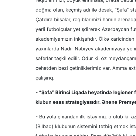
rəqiblərimizi, böyük ehtimalla, orada qəbu
doğma olan, keçmiş adı ilə desək, “Şəfa” s
Çatdıra bilsələr, rəqiblərimizi həmin arenad
yerli futbolçular yetişdirərək Azərbaycan f
akademiyamızın inkişafıdır. Ölkə xaricindən 
yaxınlarda Nadir Nəbiyev akademiyaya yeni 
səfərlər təşkil edilir. Odur ki, öz meydançam
cəhətdən bəzi çətinliklərimiz var. Amma axt
çalışırıq.
- “Şəfa” Birinci Liqada heyətində legioner f
klubun əsas strategiyasıdır. Ənənə Prem
- Bu yola çıxandan ilk istəyimiz o olub ki, 
(Bilbao) klubunun sistemini tətbiq etmək istə