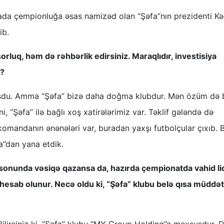
iqada çempionluğa əsas namizəd olan “Şəfa”nın prezidenti K
ib.
luq, həm də rəhbərlik edirsiniz. Maraqlıdır, investisiya
z?
nmuşdu. Amma “Şəfa” bizə daha doğma klubdur. Mən özüm də 
 “Şəfa” ilə bağlı xoş xatirələrimiz var. Təklif gələndə də
mandanın ənənələri var, buradan yaxşı futbolçular çıxıb. 
a”dan yana etdik.
onunda vəsiqə qazansa da, hazırda çempionatda vahid li
esab olunur. Necə oldu ki, “Şəfa” klubu belə qısa müddə