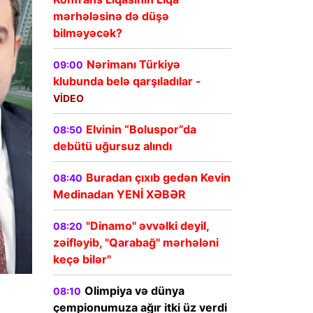
mərhələsinə də düşə
bilməyəcək?
Nərimanı Türkiyə
09:00
klubunda belə qarşıladılar -
VİDEO
Elvinin “Boluspor”da
08:50
debütü uğursuz alındı
Buradan çıxıb gedən Kevin
08:40
Medinadan YENİ XƏBƏR
"Dinamo" əvvəlki deyil,
08:20
zəifləyib, "Qarabağ" mərhələni
keçə bilər"
Olimpiya və dünya
08:10
çempionumuza ağır itki üz verdi