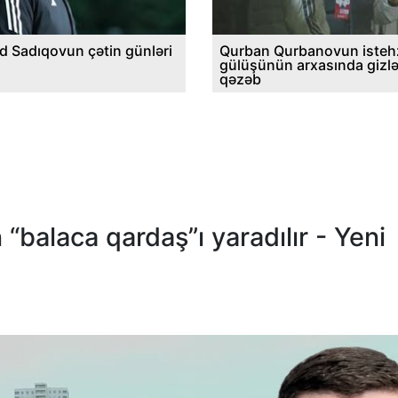
d Sadıqovun çətin günləri
Qurban Qurbanovun istehz
gülüşünün arxasında gizl
qəzəb
“balaca qardaş”ı yaradılır - Yeni