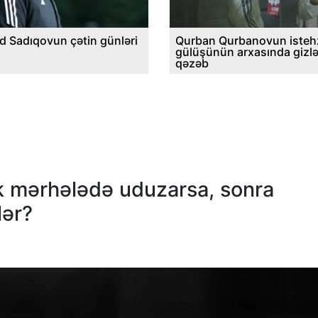
d Sadıqovun çətin günləri
Qurban Qurbanovun istehz
gülüşünün arxasında gizl
qəzəb
k mərhələdə uduzarsa, sonra
lər?