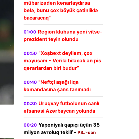
mübarizədən kənarlaşdırsa
belə, bunu çox böyük çətinliklə
bacaracaq"
Region klubuna yeni vitse-
01:00
prezident təyin olundu
“Xoşbəxt deyiləm, çox
00:50
məyusam - Verilə biləcək ən pis
qərarlardan biri budur”
"Neftçi aşağı liqa
00:40
komandasına şans tanımadı
Uruqvay futbolunun canlı
00:30
əfsanəsi Azərbaycan yolunda
Yaponiyalı qapıçı üçün 35
00:20
milyon avroluq təklif -
PSJ-dən