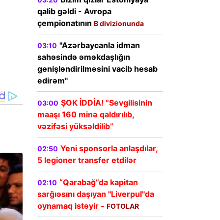
qalib gəldi - Avropa
çempionatının
B divizionunda
"Azərbaycanla idman
03:10
sahəsində əməkdaşlığın
genişləndirilməsini vacib hesab
edirəm"
ŞOK İDDİA! “Sevgilisinin
03:00
maaşı 160 minə qaldırılıb,
vəzifəsi yüksəldilib”
Yeni sponsorla anlaşdılar,
02:50
5 legioner transfer etdilər
“Qarabağ”da kapitan
02:10
sarğıəsını daşıyan "Liverpul"da
oynamaq istəyir -
FOTOLAR