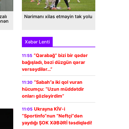
alı
Nərimanı xilas etməyin tək yolu
ənən
Xəbər Lenti
“Qarabağ” bizi bir qədər
11:55
bağışladı, bəzi düzgün qərar
versəydilər…”
“Sabah”a iki qol vuran
11:30
hücumçu: “Uzun müddətdir
onları gözləyirdim”
Ukrayna KİV-i
11:05
“Sportinfo“nun “Neftçi“dən
yaydığı ŞOK XƏBƏRİ təsdiqlədi!