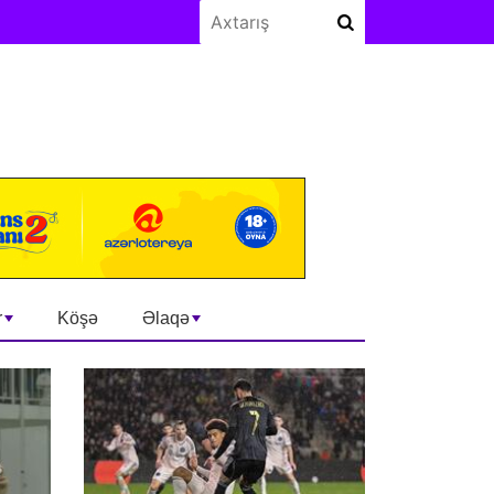
r
Köşə
Əlaqə