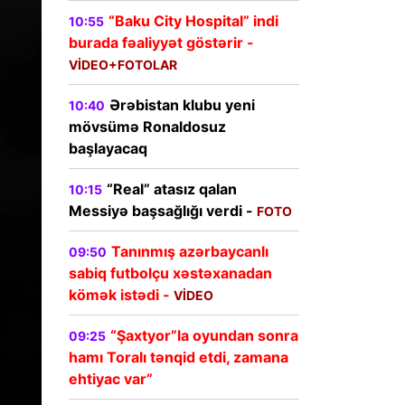
“Baku City Hospital” indi
10:55
burada fəaliyyət göstərir -
VİDEO+FOTOLAR
Ərəbistan klubu yeni
10:40
mövsümə Ronaldosuz
başlayacaq
“Real” atasız qalan
10:15
Messiyə başsağlığı verdi -
FOTO
Tanınmış azərbaycanlı
09:50
sabiq futbolçu xəstəxanadan
kömək istədi -
VİDEO
“Şaxtyor”la oyundan sonra
09:25
hamı Toralı tənqid etdi, zamana
ehtiyac var”