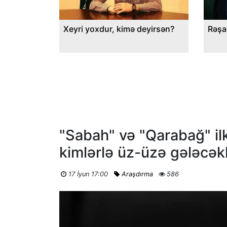
Xeyri yoxdur, kimə deyirsən?
Rəşa
"Sabah" və "Qarabağ" il
kimlərlə üz-üzə gələcək
17 İyun 17:00
Araşdırma
586