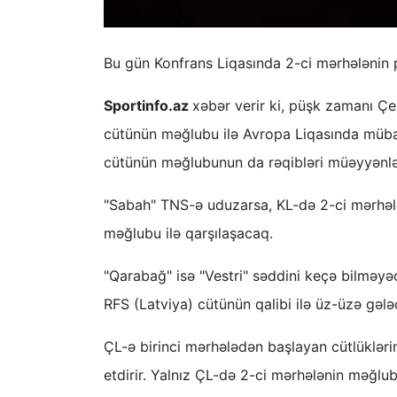
Bu gün Konfrans Liqasında 2-ci mərhələnin p
Sportinfo.az
xəbər verir ki, püşk zamanı Ç
cütünün məğlubu ilə Avropa Liqasında mübar
cütünün məğlubunun da rəqibləri müəyyənlə
"Sabah" TNS-ə uduzarsa, KL-də 2-ci mərhələ
məğlubu ilə qarşılaşacaq.
"Qarabağ" isə "Vestri" səddini keçə bilməyə
RFS (Latviya) cütünün qalibi ilə üz-üzə gələ
ÇL-ə birinci mərhələdən başlayan cütlüklər
etdirir. Yalnız ÇL-də 2-ci mərhələnin məğlu