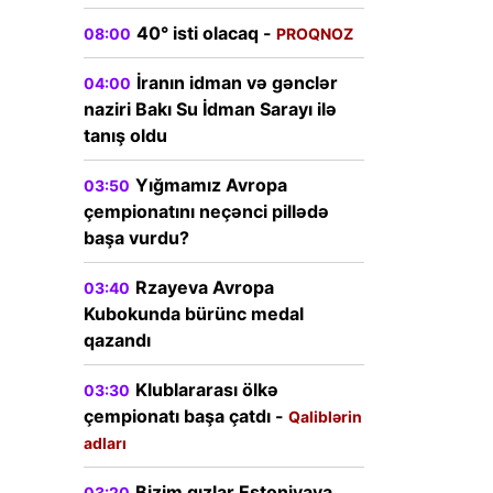
40° isti olacaq -
08:00
PROQNOZ
İranın idman və gənclər
04:00
naziri Bakı Su İdman Sarayı ilə
tanış oldu
Yığmamız Avropa
03:50
çempionatını neçənci pillədə
başa vurdu?
Rzayeva Avropa
03:40
Kubokunda bürünc medal
qazandı
Klublararası ölkə
03:30
çempionatı başa çatdı -
Qaliblərin
adları
Bizim qızlar Estoniyaya
03:20