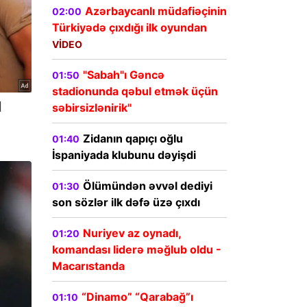
Azərbaycanlı müdafiəçinin
02:00
Türkiyədə çıxdığı ilk oyundan
VİDEO
"Sabah"ı Gəncə
01:50
stadionunda qəbul etmək üçün
səbirsizlənirik"
Zidanın qapıçı oğlu
01:40
İspaniyada klubunu dəyişdi
Ölümündən əvvəl dediyi
01:30
son sözlər ilk dəfə üzə çıxdı
Nuriyev az oynadı,
01:20
komandası liderə məğlub oldu -
Macarıstanda
“Dinamo” “Qarabağ”ı
01:10