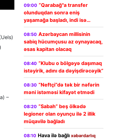
“Qarabağ"a transfer
09:00
olunduqdan sonra eniş
yaşamağa başladı, indi isə…
Azərbaycan millisinin
08:50
(Uels)
sabiq hücumçusu az oynayacaq,
)
əsas kapitan olacaq
“Klubu o bölgəyə daşımaq
08:40
istəyirik, adını da dəyişdirəcəyik”
“Neftçi”də tək bir nəfərin
08:30
məni istəməsi kifayət etmədi
a) –
“Sabah” beş ölkədə
08:20
legioner olan oyunçu ilə 2 illik
müqavilə bağladı
Hava ilə bağlı
08:10
xəbərdarlıq