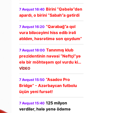
Birini “Qəbələ”dən
7 Avqust 16:40
apardı, o birini “Sabah”a gətirdi
“Qarabağ”a qol
7 Avqust 16:20
vura biləcəyimi hiss edib irəli
atıldım, həsrətimə son qoydum”
Tanınmış klub
7 Avqust 16:00
prezidentinin nəvəsi “Neftçi”yə
elə bir möhtəşəm qol vurdu ki…
VİDEO
“Asadov Pro
7 Avqust 15:50
Bridge” - Azərbaycan futbolu
üçün yeni fursət!
125 milyon
7 Avqust 15:40
verdilər, hələ yenə ödəmə