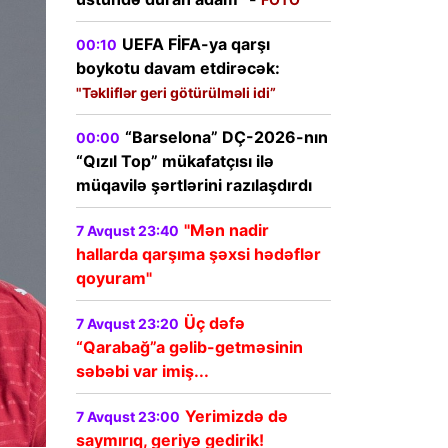
UEFA FİFA-ya qarşı
00:10
boykotu davam etdirəcək:
"Təkliflər geri götürülməli idi”
“Barselona” DÇ-2026-nın
00:00
“Qızıl Top” mükafatçısı ilə
müqavilə şərtlərini razılaşdırdı
"Mən nadir
7 Avqust 23:40
hallarda qarşıma şəxsi hədəflər
qoyuram"
Üç dəfə
7 Avqust 23:20
“Qarabağ”a gəlib-getməsinin
səbəbi var imiş...
Yerimizdə də
7 Avqust 23:00
saymırıq, geriyə gedirik!