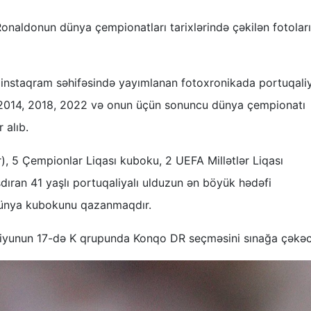
 Ronaldonun dünya çempionatları tarixlərində çəkilən fotoları
i instaqram səhifəsində yayımlanan fotoxronikada portuqaliy
 2014, 2018, 2022 və onun üçün sonuncu dünya çempionatı
 alıb.
r), 5 Çempionlar Liqası kuboku, 2 UEFA Millətlər Liqası
ıran 41 yaşlı portuqaliyalı ulduzun ən böyük hədəfi
 dünya kubokunu qazanmaqdır.
si iyunun 17-də K qrupunda Konqo DR seçməsini sınağa çəkə