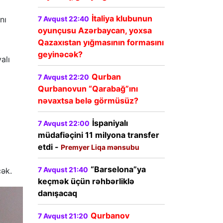
İtaliya klubunun
7 Avqust 22:40
nı
oyunçusu Azərbaycan, yoxsa
Qazaxıstan yığmasının formasını
geyinəcək?
alı
Qurban
7 Avqust 22:20
Qurbanovun “Qarabağ”ını
nəvaxtsa belə görmüsüz?
İspaniyalı
7 Avqust 22:00
müdafiəçini 11 milyona transfer
etdi -
Premyer Liqa mənsubu
“Barselona”ya
7 Avqust 21:40
cək.
keçmək üçün rəhbərliklə
danışacaq
Qurbanov
7 Avqust 21:20