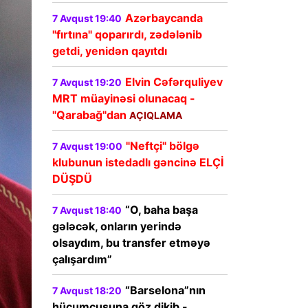
Azərbaycanda
7 Avqust 19:40
"fırtına" qoparırdı, zədələnib
getdi, yenidən qayıtdı
Elvin Cəfərquliyev
7 Avqust 19:20
MRT müayinəsi olunacaq -
"Qarabağ"dan
AÇIQLAMA
"Neftçi" bölgə
7 Avqust 19:00
klubunun istedadlı gəncinə ELÇİ
DÜŞDÜ
“O, baha başa
7 Avqust 18:40
gələcək, onların yerində
olsaydım, bu transfer etməyə
çalışardım”
“Barselona”nın
7 Avqust 18:20
hücumçusuna göz dikib -