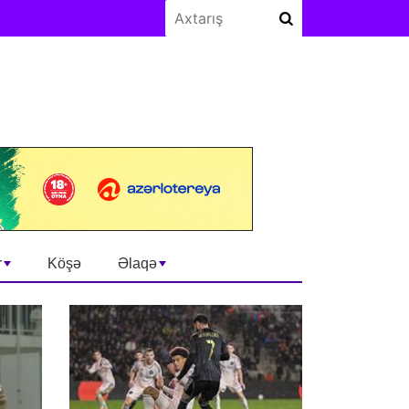
r
Köşə
Əlaqə