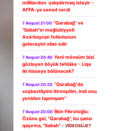
millilərdən çalışdırmaq istəyir -
AFFA-ya sənəd verdi
"Qarabağ" və
7 Avqust 21:00
"Sabah"ın məğlubiyyəti
Azərbaycan futbolunun
gələcəyini xilas edir
Yeni mövsüm bizi
7 Avqust 20:40
gözləyən böyük təhlükə - Liqa
iki hissəyə bölünəcək?
“Qarabağ”da
7 Avqust 20:20
xoşbəxtliyimi itirmişdim, indi onu
yenidən tapmışam”
İlkin Fikrətoğlu:
7 Avqust 20:00
Özünə gəl, "Qarabağ", bu şansı
qaçırma, "Sabah" -
VİDEOSÜJET