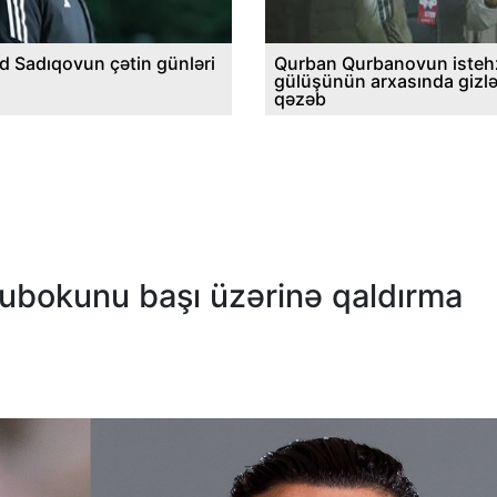
d Sadıqovun çətin günləri
Qurban Qurbanovun istehz
gülüşünün arxasında gizl
qəzəb
kubokunu başı üzərinə qaldırma