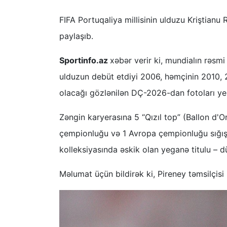
FIFA Portuqaliya millisinin ulduzu Kriştianu
paylaşıb.
Sportinfo.az
xəbər verir ki, mundialın rəsm
ulduzun debüt etdiyi 2006, həmçinin 2010,
olacağı gözlənilən DÇ-2026-dan fotoları yer
Zəngin karyerasına 5 “Qızıl top” (Ballon d'O
çempionluğu və 1 Avropa çempionluğu sığışd
kolleksiyasında əskik olan yeganə titulu –
Məlumat üçün bildirək ki, Pireney təmsilçi