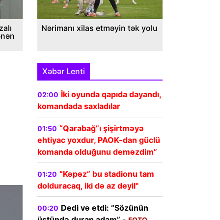
alı
Nərimanı xilas etməyin tək yolu
ənən
Xəbər Lenti
İki oyunda qapıda dayandı,
02:00
komandada saxladılar
“Qarabağ”ı şişirtməyə
01:50
ehtiyac yoxdur, PAOK-dan güclü
komanda olduğunu deməzdim”
“Kəpəz” bu stadionu tam
01:20
dolduracaq, iki də az deyil"
Dedi və etdi: “Sözünün
00:20
üstündə duran adam” -
FOTO