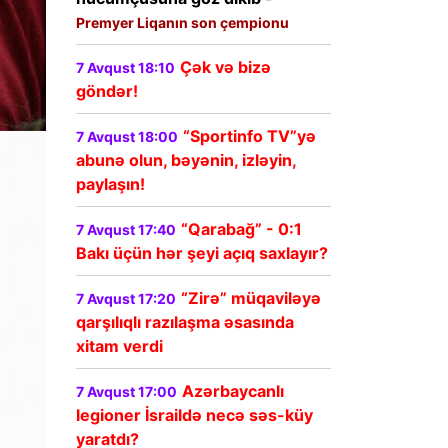
Premyer Liqanın son çempionu
Çək və bizə
7 Avqust 18:10
göndər!
“Sportinfo TV”yə
7 Avqust 18:00
abunə olun, bəyənin, izləyin,
paylaşın!
“Qarabağ” - 0:1
7 Avqust 17:40
Bakı üçün hər şeyi açıq saxlayır?
“Zirə” müqaviləyə
7 Avqust 17:20
qarşılıqlı razılaşma əsasında
xitam verdi
Azərbaycanlı
7 Avqust 17:00
legioner İsraildə necə səs-küy
yaratdı?