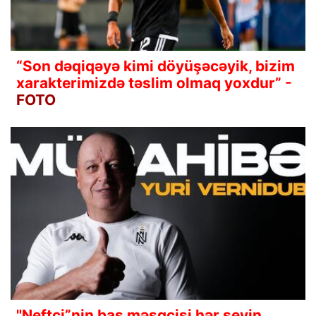
“Son dəqiqəyə kimi döyüşəcəyik, bizim
xarakterimizdə təslim olmaq yoxdur” -
FOTO
"Neftçi”nin baş məşqçisi hər şeyin