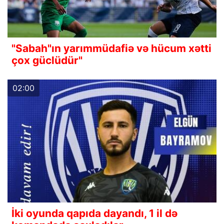
"Sabah"ın yarımmüdafiə və hücum xətti
çox güclüdür"
02:00
İki oyunda qapıda dayandı, 1 il də