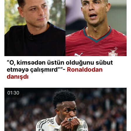
“O, kimsədən üstün olduğunu sübut
etməyə çalışmırd””-
Ronaldodan
danışdı
01:30