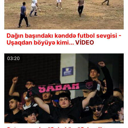
Dağın başındakı kənddə futbol sevgisi -
Uşaqdan böyüyə kimi...
VİDEO
03:20