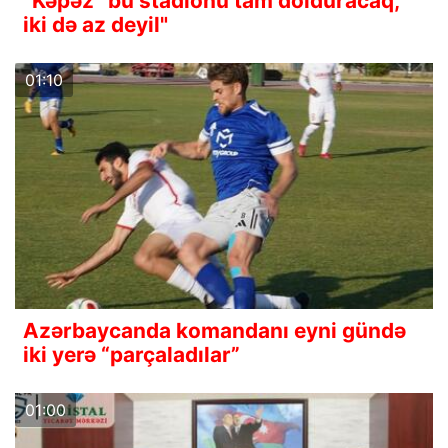
“Kəpəz” bu stadionu tam dolduracaq,
iki də az deyil"
01:10
Azərbaycanda komandanı eyni gündə
iki yerə “parçaladılar”
01:00