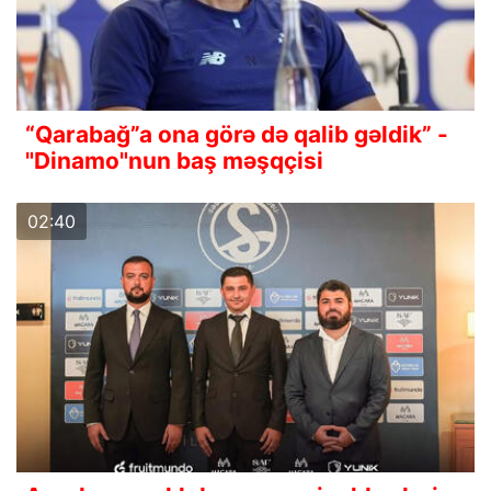
“Qarabağ”a ona görə də qalib gəldik” -
"Dinamo"nun baş məşqçisi
02:40