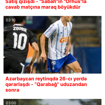
Satış qızışdı - "Sabah"ın "Orhus"la
cavab matçına maraq böyükdür
03:10
Azərbaycan reytinqdə 26-cı yerdə
qərarlaşdı - “Qarabağ” uduzandan
sonra
03:00