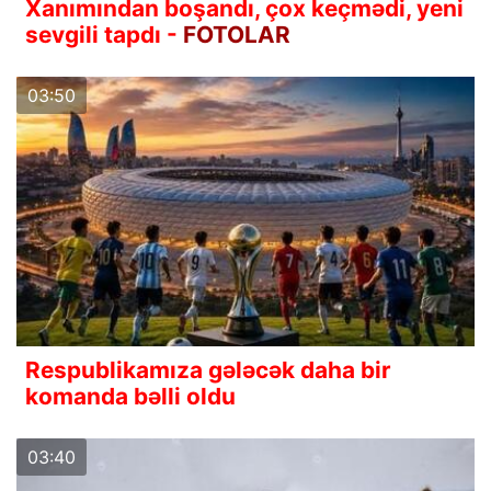
Xanımından boşandı, çox keçmədi, yeni
sevgili tapdı -
FOTOLAR
03:50
Respublikamıza gələcək daha bir
komanda bəlli oldu
03:40