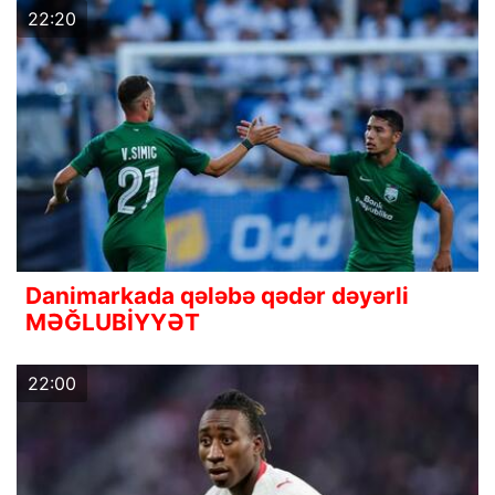
22:20
Danimarkada qələbə qədər dəyərli
MƏĞLUBİYYƏT
22:00