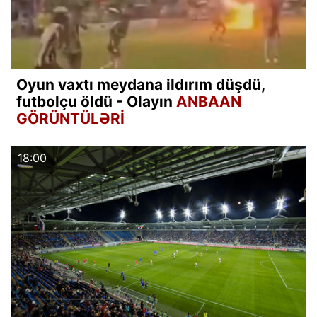
Oyun vaxtı meydana ildırım düşdü,
futbolçu öldü - Olayın
ANBAAN
GÖRÜNTÜLƏRİ
18:00