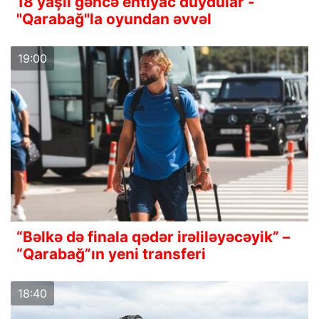
18 yaşlı gəncə ehtiyac duydular -
"Qarabağ"la oyundan əvvəl
19:00
“Bəlkə də finala qədər irəliləyəcəyik” –
“Qarabağ”ın yeni transferi
18:40