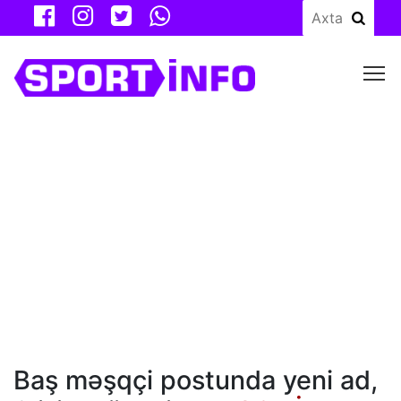
M
Baş məşqçi postunda yeni ad,