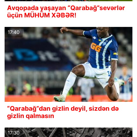
Avqopada yaşayan “Qarabağ”sevərlər
üçün MÜHÜM XƏBƏR!
17:40
“Qarabağ”dan gizlin deyil, sizdən də
gizlin qalmasın
17:30