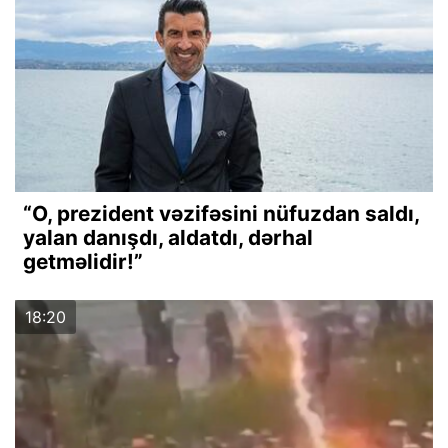
“O, prezident vəzifəsini nüfuzdan saldı,
yalan danışdı, aldatdı, dərhal
getməlidir!”
18:20