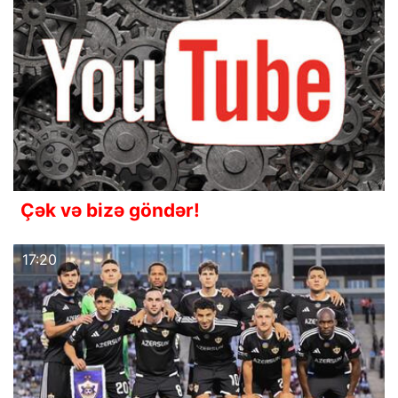
Çək və bizə göndər!
17:20