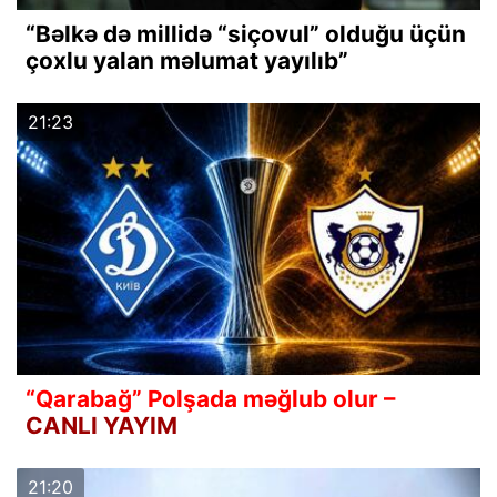
“Bəlkə də millidə “siçovul” olduğu üçün
çoxlu yalan məlumat yayılıb”
21:23
“Qarabağ” Polşada məğlub olur –
CANLI YAYIM
21:20