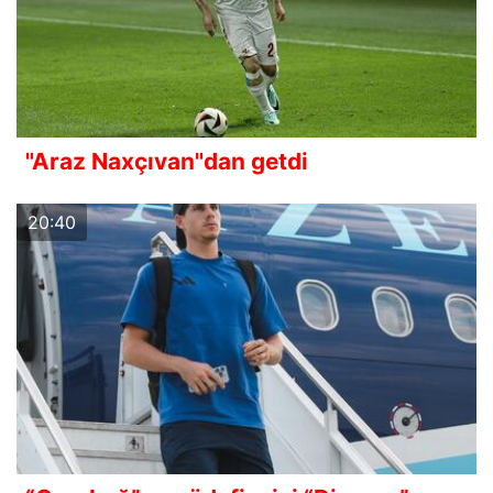
"Araz Naxçıvan"dan getdi
20:40