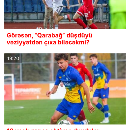
Görəsən, “Qarabağ” düşdüyü
vəziyyətdən çıxa biləcəkmi?
19:20