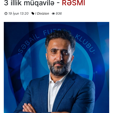
3 illik müqavilə -
RƏSMİ
19 İyun 13:20
I Divizion
936