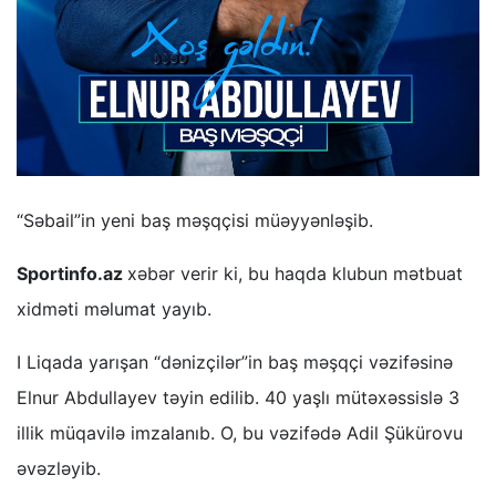
“Səbail”in yeni baş məşqçisi müəyyənləşib.
Sportinfo.az
xəbər verir ki, bu haqda klubun mətbuat
xidməti məlumat yayıb.
I Liqada yarışan “dənizçilər”in baş məşqçi vəzifəsinə
Elnur Abdullayev təyin edilib. 40 yaşlı mütəxəssislə 3
illik müqavilə imzalanıb. O, bu vəzifədə Adil Şükürovu
əvəzləyib.