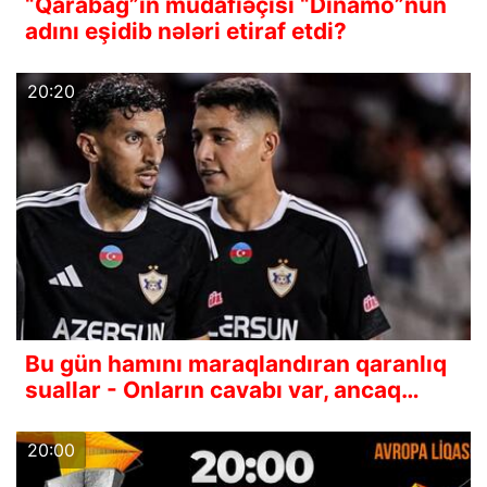
“Qarabağ”ın müdafiəçisi “Dinamo”nun
adını eşidib nələri etiraf etdi?
20:20
Bu gün hamını maraqlandıran qaranlıq
suallar - Onların cavabı var, ancaq…
20:00