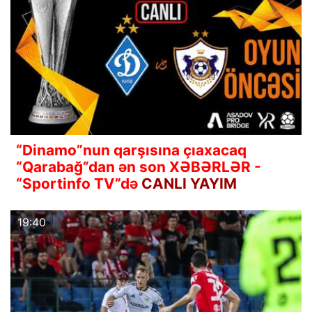
“Dinamo”nun qarşısına çıaxacaq
“Qarabağ”dan ən son XƏBƏRLƏR -
“Sportinfo TV”də
CANLI YAYIM
19:40