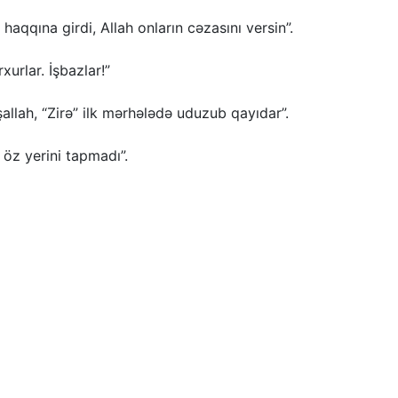
haqqına girdi, Allah onların cəzasını versin”.
urlar. İşbazlar!”
İnşallah, “Zirə” ilk mərhələdə uduzub qayıdar”.
 öz yerini tapmadı”.