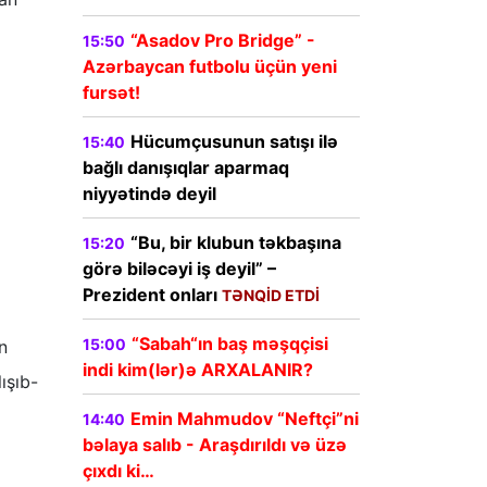
“Asadov Pro Bridge” -
15:50
Azərbaycan futbolu üçün yeni
fursət!
Hücumçusunun satışı ilə
15:40
bağlı danışıqlar aparmaq
niyyətində deyil
“Bu, bir klubun təkbaşına
15:20
görə biləcəyi iş deyil” –
Prezident onları
TƏNQİD ETDİ
“Sabah“ın baş məşqçisi
15:00
n
indi kim(lər)ə ARXALANIR?
ışıb-
Emin Mahmudov “Neftçi”ni
14:40
bəlaya salıb - Araşdırıldı və üzə
çıxdı ki…