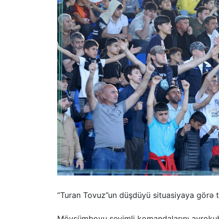
“Turan Tovuz”un düşdüyü situasiyaya görə t
Mövsümboyu sevimli komandalarını avrokub