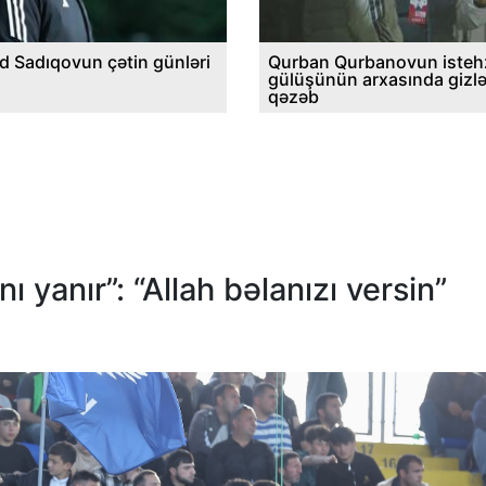
d Sadıqovun çətin günləri
Qurban Qurbanovun istehz
gülüşünün arxasında gizl
qəzəb
ı yanır”: “Allah bəlanızı versin”