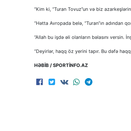
“Kim ki, “Turan Tovuz”un və biz azarkeşlərin 
“Hətta Avropada belə, “Turan”ın adından qorx
“Allah bu işdə əli olanların bəlasını versin. 
“Deyirlər, haqq öz yerini tapır. Bu dəfə haqq
HƏBİB / SPORTİNFO.AZ