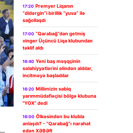
Premyer Liqanın
17:20
“didərgin”i birillik “yuva” ilə
sağollaşdı
“Qarabağ”dan getmiş
17:00
vinger Üçüncü Liqa klubundan
təklif aldı
Yeni baş məşqçinin
16:40
səlahiyyətlərini əlindən aldılar,
incitməyə başladılar
Millimizin sabiq
16:20
yarımmüdafiəçisi bölgə klubuna
"YOX" dedi
Ölkəsindən bu klubla
16:00
anlaşdı? - “Qarabağ”ı narahat
edən XƏBƏR
an