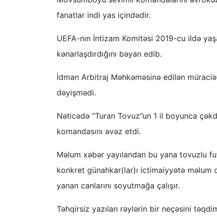
fanatlar indi yas içindədir.
UEFA-nın İntizam Komitəsi 2019-cu ildə ya
kənarlaşdırdığını bəyan edib.
İdman Arbitraj Məhkəməsinə edilən müraciəti
dəyişmədi.
Nəticədə “Turan Tovuz”un 1 il boyunca çəkdi
komandasını əvəz etdi.
Məlum xəbər yayılandan bu yana tovuzlu fut
konkret günahkar(lar)ı ictimaiyyətə məlum ol
yanan canlarını soyutmağa çalışır.
Təhqirsiz yazılan rəylərin bir neçəsini təqdim