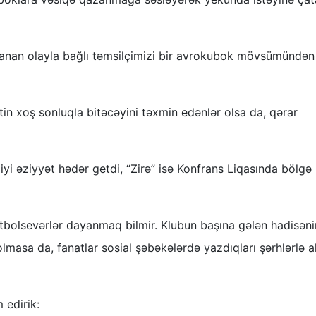
şanan olayla bağlı təmsilçimizi bir avrokubok mövsümündən
n xoş sonluqla bitəcəyini təxmin edənlər olsa da, qərar
yi əziyyət hədər getdi, “Zirə” isə Konfrans Liqasında bölgə
bolsevərlər dayanmaq bilmir. Klubun başına gələn hadisəni
masa da, fanatlar sosial şəbəkələrdə yazdıqları şərhlərlə al
 edirik: