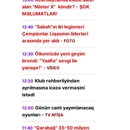
alan “Mister X“ kimdir? - ŞOK
MƏLUMATLAR!
“Sabah”ın iki legioneri
12:40
Çempionlar Liqasının liderləri
arasında yer aldı -
FOTO
Ölkəmizdə yeni geyim
12:30
brendi: “YaaRa” sevgi ilə
yanaşır!” -
VİDEO
Klub rəhbərliyindən
12:20
ayrılmasına icazə verməsini
istədi
Günün canlı yayımlanacaq
12:00
oyunları -
TV AFİŞA
"Qarabağ" 35-50 milyon
11:40