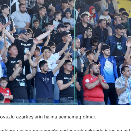
ovuzlu azarkeşlərin halına acımamaq olmur.
oklara vəsiqə qazanmağa səsləyərək yekunda istəyinə çat