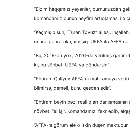
“Bizim haqqımızı yeyənlər, burnunuzdan gəlsi
komandamız bunun heyfini artıqlaması ilə ç
“Keçmiş olsun, “Turan Tovuz” ailəsi. İnşalla
önünə gətirərək çıxmışıq. UEFA ilə AFFA nə
“Bu, 2019-da yox, 2026-da verilmiş qərar id
ki, bu söhbəti UEFA-ya göndərsin”.
“Ehtiram Quliyev AFFA-nı məhkəməyə verib b
bilmirsə, deməli, bunu qəsdən edir”.
“Ehtiram bəyin bəzi reallıqları danışmasının
növbəti “əl işi”. Komandamızı fəxr edib, alqı
“AFFA-nı görüm elə o itkin düşən məktubun