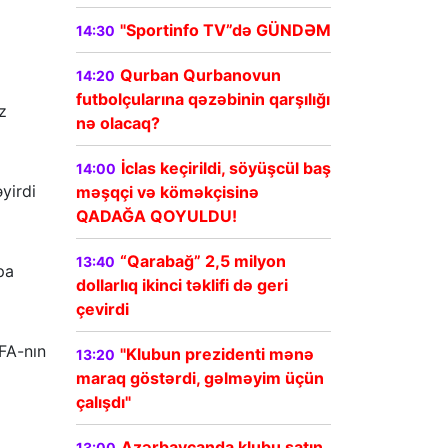
"Sportinfo TV”də GÜNDƏM
14:30
Qurban Qurbanovun
14:20
futbolçularına qəzəbinin qarşılığı
z
nə olacaq?
İclas keçirildi, söyüşcül baş
14:00
yirdi
məşqçi və köməkçisinə
QADAĞA QOYULDU!
“Qarabağ” 2,5 milyon
13:40
pa
dollarlıq ikinci təklifi də geri
çevirdi
FFA-nın
"Klubun prezidenti mənə
13:20
maraq göstərdi, gəlməyim üçün
çalışdı"
Azərbaycanda klubu satın
13:00