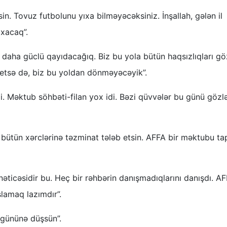
n. Tovuz futbolunu yıxa bilməyəcəksiniz. İnşallah, gələn il
ıxacaq”.
h, daha güclü qayıdacağıq. Biz bu yola bütün haqsızlıqları gö
 etsə də, biz bu yoldan dönməyəcəyik”.
i. Məktub söhbəti-filan yox idi. Bəzi qüvvələr bu günü gözlə
ütün xərclərinə təzminat tələb etsin. AFFA bir məktubu ta
 nəticəsidir bu. Heç bir rəhbərin danışmadıqlarını danışdı. A
şlamaq lazımdır”.
 gününə düşsün”.