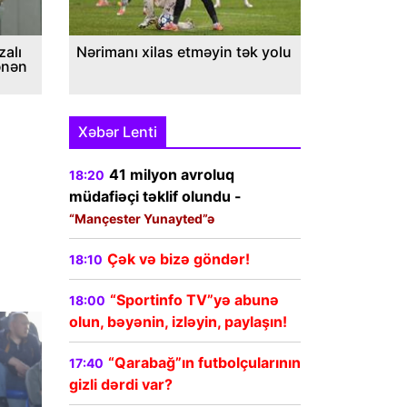
alı
Nərimanı xilas etməyin tək yolu
ənən
Xəbər Lenti
41 milyon avroluq
18:20
müdafiəçi təklif olundu -
“Mançester Yunayted”ə
Çək və bizə göndər!
18:10
“Sportinfo TV”yə abunə
18:00
olun, bəyənin, izləyin, paylaşın!
“Qarabağ”ın futbolçularının
17:40
gizli dərdi var?