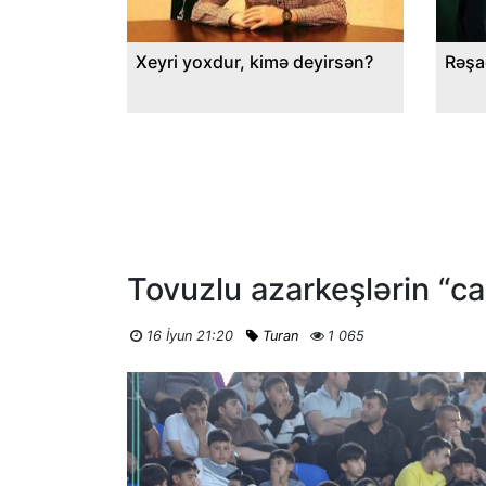
Xeyri yoxdur, kimə deyirsən?
Rəşa
Tovuzlu azarkeşlərin “can
16 İyun 21:20
Turan
1 065