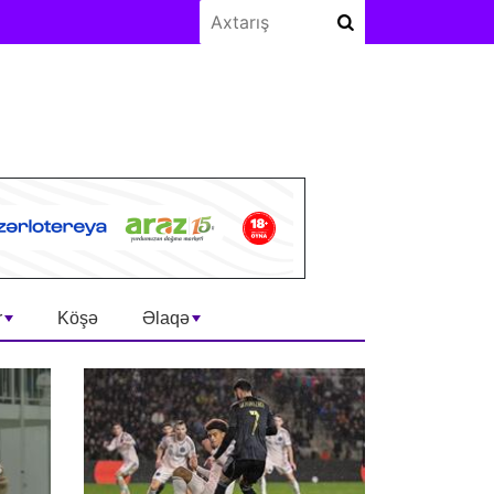
r
Köşə
Əlaqə