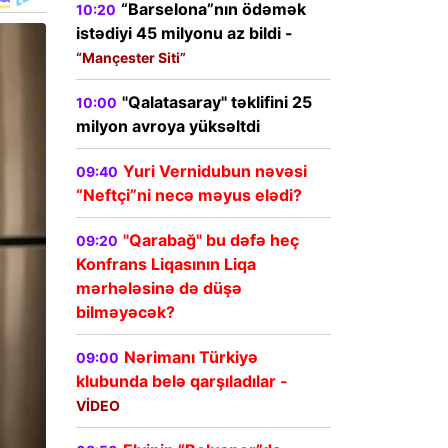
“Barselona”nın ödəmək
10:20
istədiyi 45 milyonu az bildi -
“Mançester Siti”
"Qalatasaray" təklifini 25
10:00
milyon avroya yüksəltdi
Yuri Vernidubun nəvəsi
09:40
“Neftçi”ni necə məyus elədi?
"Qarabağ" bu dəfə heç
09:20
Konfrans Liqasının Liqa
mərhələsinə də düşə
bilməyəcək?
Nərimanı Türkiyə
09:00
klubunda belə qarşıladılar -
VİDEO