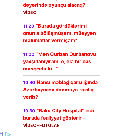
dəyərində oyunçu alacaq? -
VİDEO
“Burada gördüklərimi
11:20
onunla bölüşmüşəm, müəyyən
məlumatlar vermişəm”
“Mən Qurban Qurbanovu
11:00
yaxşı tanıyıram, o, elə bir baş
məşqçidir ki...”
Hansı məbləğ qarşılığında
10:40
Azərbaycana dönməyə razılıq
verib?
“Baku City Hospital” indi
10:30
burada fəaliyyət göstərir -
VİDEO+FOTOLAR