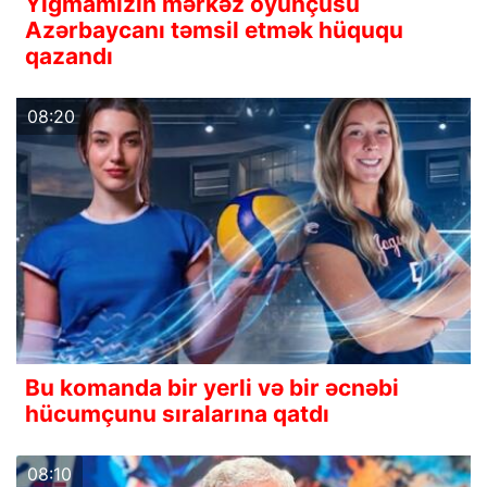
Yığmamızın mərkəz oyunçusu
Azərbaycanı təmsil etmək hüququ
qazandı
08:20
Bu komanda bir yerli və bir əcnəbi
hücumçunu sıralarına qatdı
08:10