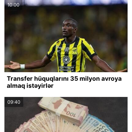
10:00
Transfer hüquqlarını 35 milyon avroya
almaq istəyirlər
09:40