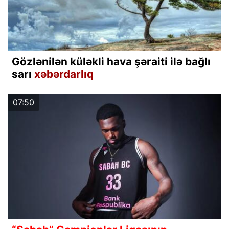
Gözlənilən küləkli hava şəraiti ilə bağlı
sarı
xəbərdarlıq
07:50