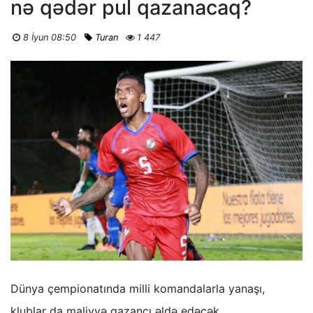
nə qədər pul qazanacaq?
8 İyun 08:50
Turan
1 447
Dünya çempionatında milli komandalarla yanaşı,
klublar da maliyyə qazancı əldə edəcək.