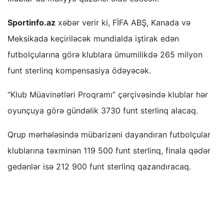
Sportinfo.az
xəbər verir ki, FİFA ABŞ, Kanada və
Meksikada keçiriləcək mundialda iştirak edən
futbolçularına görə klublara ümumilikdə 265 milyon
funt sterlinq kompensasiya ödəyəcək.
“Klub Müavinətləri Proqramı” çərçivəsində klublar hər
oyunçuya görə gündəlik 3730 funt sterlinq alacaq.
Qrup mərhələsində mübarizəni dayandıran futbolçular
klublarına təxminən 119 500 funt sterlinq, finala qədər
gedənlər isə 212 900 funt sterlinq qazandıracaq.