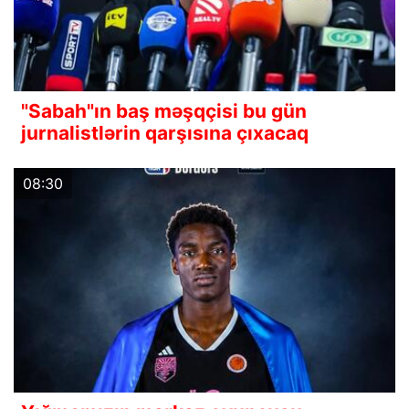
"Sabah"ın baş məşqçisi bu gün
jurnalistlərin qarşısına çıxacaq
08:30