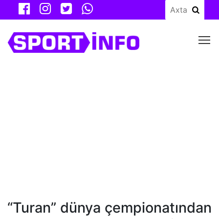
M
“Turan” dünya çempionatından