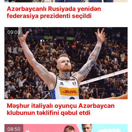
Azərbaycanlı Rusiyada yenidən
federasiya prezidenti seçildi
09:00
Məşhur italiyalı oyunçu Azərbaycan
klubunun təklifini qəbul etdi
08:50