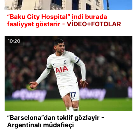
“Baku City Hospital” indi burada
fəaliyyət göstərir -
VİDEO+FOTOLAR
10:20
“Barselona”dan təklif gözləyir -
Argentinalı müdafiəçi