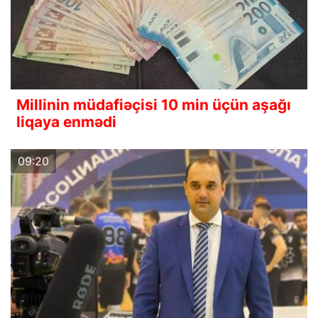
Millinin müdafiəçisi 10 min üçün aşağı
liqaya enmədi
09:20