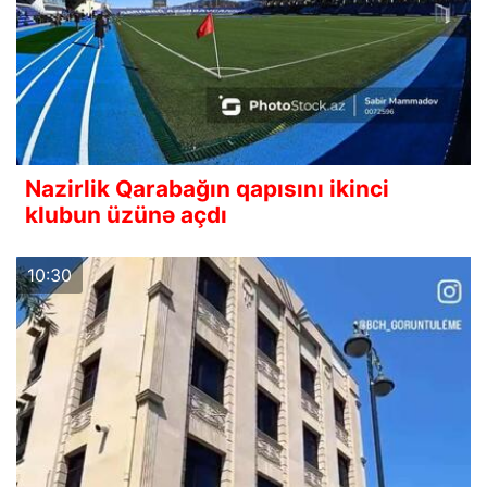
Nazirlik Qarabağın qapısını ikinci
klubun üzünə açdı
10:30