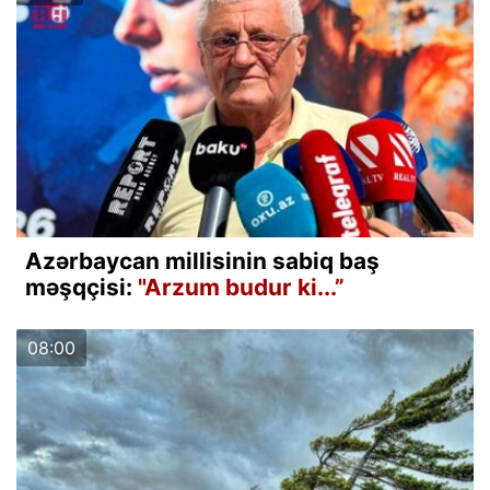
Azərbaycan millisinin sabiq baş
məşqçisi:
"Arzum budur ki...”
08:00