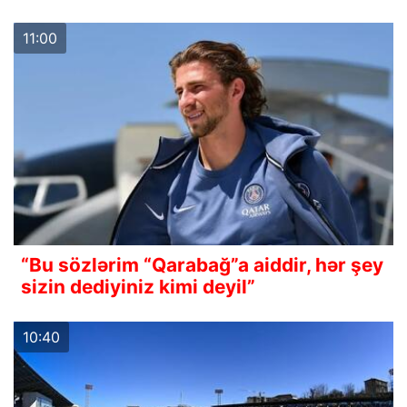
11:00
“Bu sözlərim “Qarabağ”a aiddir, hər şey
sizin dediyiniz kimi deyil”
10:40