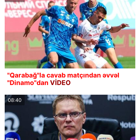
"Qarabağ"la cavab matçından əvvəl
"Dinamo"dan
VİDEO
08:40