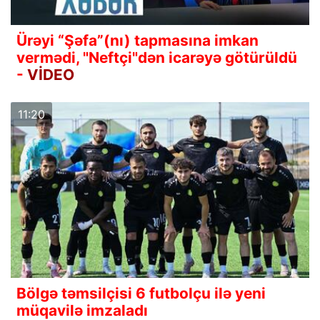
Ürəyi “Şəfa”(nı) tapmasına imkan
vermədi, "Neftçi"dən icarəyə götürüldü
-
VİDEO
11:20
Bölgə təmsilçisi 6 futbolçu ilə yeni
müqavilə imzaladı