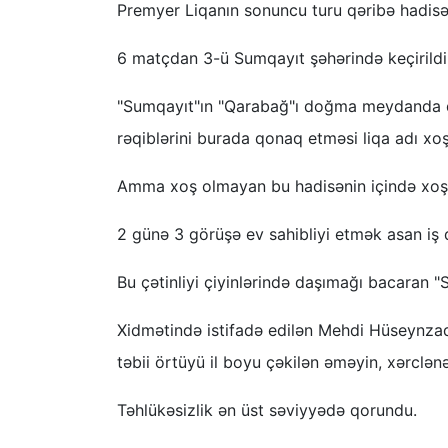
Premyer Liqanın sonuncu turu qəribə hadisə 
6 matçdan 3-ü Sumqayıt şəhərində keçirildi
"Sumqayıt"ın "Qarabağ"ı doğma meydanda qəb
rəqiblərini burada qonaq etməsi liqa adı xo
Amma xoş olmayan bu hadisənin içində xoş o
2 günə 3 görüşə ev sahibliyi etmək asan iş d
Bu çətinliyi çiyinlərində daşımağı bacaran 
Xidmətində istifadə edilən Mehdi Hüseynz
təbii örtüyü il boyu çəkilən əməyin, xərclə
Təhlükəsizlik ən üst səviyyədə qorundu.