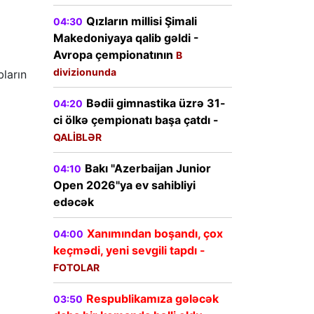
Qızların millisi Şimali
04:30
Makedoniyaya qalib gəldi -
Avropa çempionatının
B
divizionunda
bların
Bədii gimnastika üzrə 31-
04:20
ci ölkə çempionatı başa çatdı -
QALİBLƏR
Bakı "Azerbaijan Junior
04:10
Open 2026"ya ev sahibliyi
edəcək
Xanımından boşandı, çox
04:00
keçmədi, yeni sevgili tapdı -
FOTOLAR
Respublikamıza gələcək
03:50