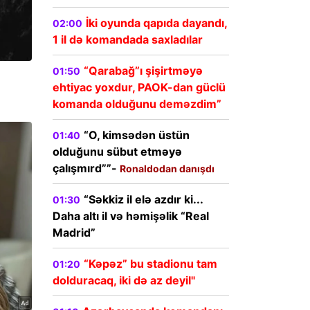
İki oyunda qapıda dayandı,
02:00
1 il də komandada saxladılar
“Qarabağ”ı şişirtməyə
01:50
ehtiyac yoxdur, PAOK-dan güclü
komanda olduğunu deməzdim”
“O, kimsədən üstün
01:40
olduğunu sübut etməyə
çalışmırd””-
Ronaldodan danışdı
“Səkkiz il elə azdır ki...
01:30
Daha altı il və həmişəlik “Real
Madrid”
“Kəpəz” bu stadionu tam
01:20
dolduracaq, iki də az deyil"