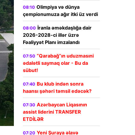
Olimpiya və dünya
08:10
çempionumuza ağır itki üz verdi
İranla əməkdaşlığa dair
08:00
2026-2028-ci illər üzrə
Fəaliyyət Planı imzalandı
“Qarabağ”ın uduzmasıni
07:50
ədalətli saymaq olar - Bu da
sübut!
Bu klub indən sonra
07:40
haansı şəhəri təmsil edəcək?
Azərbaycan Liqasının
07:30
assist liderini TRANSFER
ETDİLƏR
Yeni Şuraya əlavə
07:20