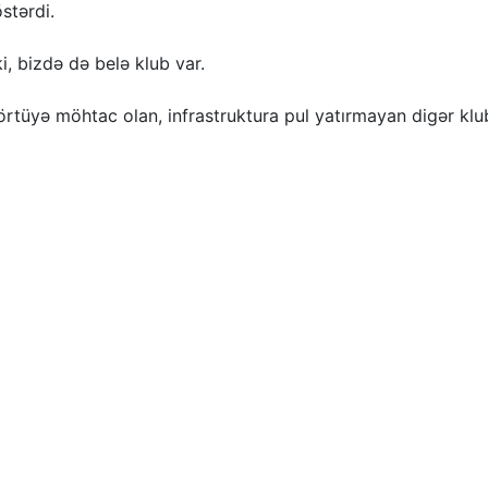
stərdi.
ki, bizdə də belə klub var.
 örtüyə möhtac olan, infrastruktura pul yatırmayan digər klu