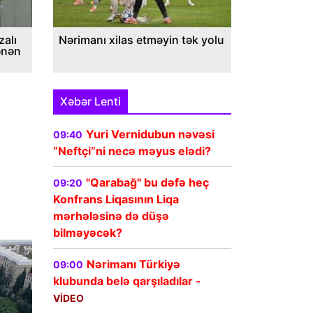
alı
Nərimanı xilas etməyin tək yolu
ənən
Xəbər Lenti
Yuri Vernidubun nəvəsi
09:40
“Neftçi”ni necə məyus elədi?
"Qarabağ" bu dəfə heç
09:20
Konfrans Liqasının Liqa
mərhələsinə də düşə
bilməyəcək?
Nərimanı Türkiyə
09:00
klubunda belə qarşıladılar -
VİDEO