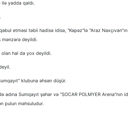
ilə yadda qaldı.
.
ul etməsi təbii hadisə idisə, "Kəpəz"lə "Araz Naxçıvan"ın
ş mənzərə deyildi.
lan hal da yox deyildi.
eyil.
"Sumqayıt" klubuna əhsən düşür.
adə adına Sumqayıt şəhər və "SOCAR POLMYER Arena"nın id
nən pulun məhsuludur.