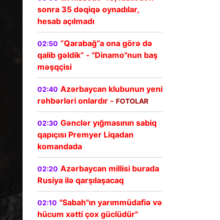
sonra 35 dəqiqə oynadılar,
hesab açılmadı
“Qarabağ”a ona görə də
02:50
qalib gəldik” - "Dinamo"nun baş
məşqçisi
Azərbaycan klubunun yeni
02:40
rəhbərləri onlardır -
FOTOLAR
Gənclər yığmasının sabiq
02:30
qapıçısı Premyer Liqadan
komandada
Azərbaycan millisi burada
02:20
Rusiya ilə qarşılaşacaq
"Sabah"ın yarımmüdafiə və
02:10
hücum xətti çox güclüdür"