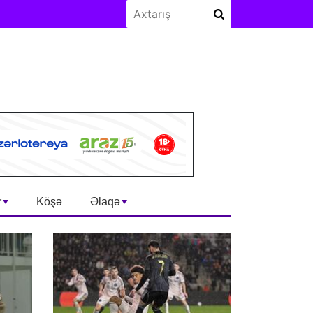
r
Köşə
Əlaqə