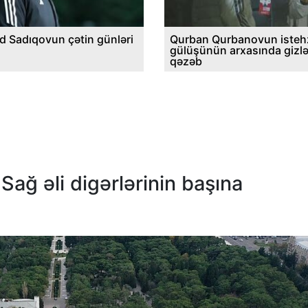
d Sadıqovun çətin günləri
Qurban Qurbanovun istehz
gülüşünün arxasında gizl
qəzəb
Sağ əli digərlərinin başına