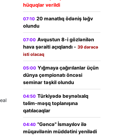
hüquqlar verildi
20 manatlıq ödəniş ləğv
07:10
olundu
Avqustun 8-i gözlənilən
07:00
hava şəraiti açıqlandı -
39 dərəcə
isti olacaq
Yığmaya çağırılanlar üçün
05:00
dünya çempionatı öncəsi
seminar təşkil olundu
Türkiyədə beynəlxalq
04:50
eal
təlim-məşq toplanışına
qatılacaqlar
"Gəncə" İsmayılov ilə
04:40
müqavilənin müddətini yenilədi