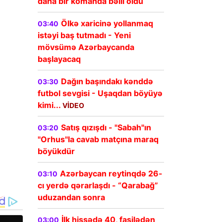
daha bir komanda bəlli oldu
Ölkə xaricinə yollanmaq
03:40
istəyi baş tutmadı - Yeni
mövsümə Azərbaycanda
başlayacaq
Dağın başındakı kənddə
03:30
futbol sevgisi - Uşaqdan böyüyə
kimi...
VİDEO
Satış qızışdı - "Sabah"ın
03:20
"Orhus"la cavab matçına maraq
böyükdür
Azərbaycan reytinqdə 26-
03:10
cı yerdə qərarlaşdı - “Qarabağ”
uduzandan sonra
İlk hissədə 40, fasilədən
03:00