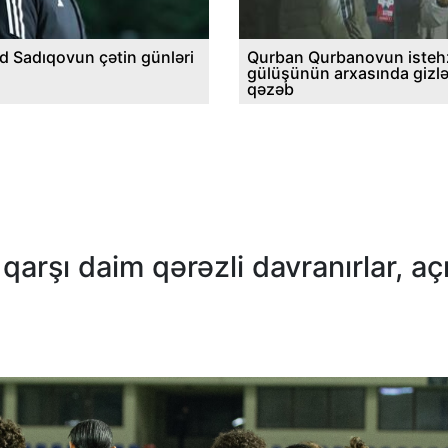
d Sadıqovun çətin günləri
Qurban Qurbanovun istehz
gülüşünün arxasında gizl
qəzəb
 qarşı daim qərəzli davranırlar, aç