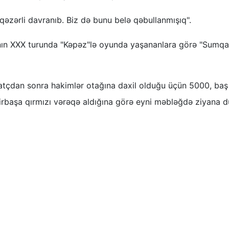
qəzərli davranıb. Biz də bunu belə qəbullanmışıq".
nın XXX turunda "Kəpəz"lə oyunda yaşananlara görə "Sumqay
matçdan sonra hakimlər otağına daxil olduğu üçün 5000, baş
rbaşa qırmızı vərəqə aldığına görə eyni məbləğdə ziyana d