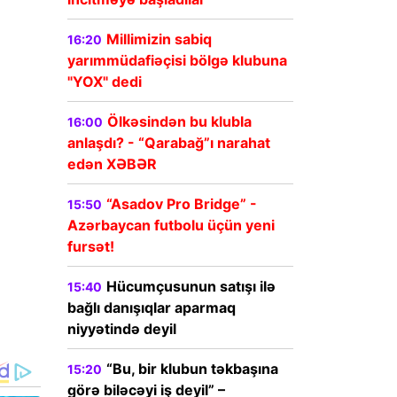
Millimizin sabiq
16:20
yarımmüdafiəçisi bölgə klubuna
"YOX" dedi
Ölkəsindən bu klubla
16:00
anlaşdı? - “Qarabağ”ı narahat
edən XƏBƏR
“Asadov Pro Bridge” -
15:50
Azərbaycan futbolu üçün yeni
fursət!
Hücumçusunun satışı ilə
15:40
bağlı danışıqlar aparmaq
niyyətində deyil
“Bu, bir klubun təkbaşına
15:20
görə biləcəyi iş deyil” –