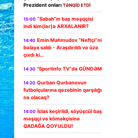
Prezident onları
TƏNQİD ETDİ
“Sabah“ın baş məşqçisi
15:00
indi kim(lər)ə ARXALANIR?
Emin Mahmudov “Neftçi”ni
14:40
bəlaya salıb - Araşdırıldı və üzə
çıxdı ki…
"Sportinfo TV”də GÜNDƏM
14:30
Qurban Qurbanovun
14:20
futbolçularına qəzəbinin qarşılığı
nə olacaq?
İclas keçirildi, söyüşcül baş
14:00
məşqçi və köməkçisinə
QADAĞA QOYULDU!