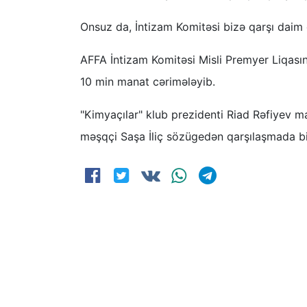
Onsuz da, İntizam Komitəsi bizə qarşı daim 
AFFA İntizam Komitəsi Misli Premyer Liqası
10 min manat cərimələyib.
"Kimyaçılar" klub prezidenti Riad Rəfiyev 
məşqçi Saşa İliç sözügedən qarşılaşmada bi