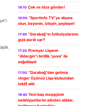
Çək və bizə göndər!
18:10
“Sportinfo TV”yə abunə
18:00
ıt"ı
olun, bəyənin, izləyin, paylaşın!
“Qarabağ”ın futbolçularının
17:40
gizli dərdi var?
üşüb.
Premyer Liqanın
17:20
“didərgin”i birillik “yuva” ilə
sağollaşdı
“Qarabağ”dan getmiş
17:00
vinger Üçüncü Liqa klubundan
təklif aldı
Yeni baş məşqçinin
16:40
səlahiyyətlərini əlindən aldılar,
incitməyə başladılar