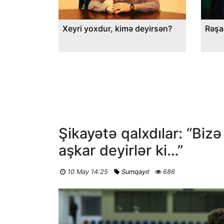
Xeyri yoxdur, kimə deyirsən?
Rəşa
Şikayətə qalxdılar: “Bizə
aşkar deyirlər ki…”
10 May 14:25
Sumqayıt
686