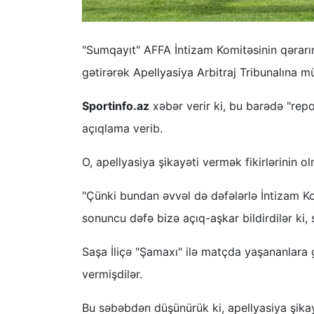
"Sumqayıt" AFFA İntizam Komitəsinin qərarı
gətirərək Apellyasiya Arbitraj Tribunalına 
Sportinfo.az
xəbər verir ki, bu barədə "repo
açıqlama verib.
O, apellyasiya şikayəti vermək fikirlərinin o
"Çünki bundan əvvəl də dəfələrlə İntizam Ko
sonuncu dəfə bizə açıq-aşkar bildirdilər ki
Saşa İliçə "Şamaxı" ilə matçda yaşananlara
vermişdilər.
Bu səbəbdən düşünürük ki, apellyasiya şika