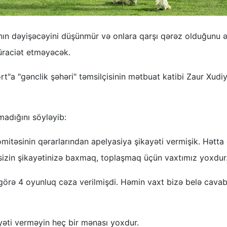
nın dəyişəcəyini düşünmür və onlara qarşı qərəz olduğunu 
müraciət etməyəcək.
rt"a "gənclik şəhəri" təmsilçisinin mətbuat katibi Zaur Xudi
lmadığını söyləyib:
mitəsinin qərarlarından apelyasiya şikayəti vermişik. Hətta 
, sizin şikayətinizə baxmaq, toplaşmaq üçün vaxtımız yoxdur
 görə 4 oyunluq cəza verilmişdi. Həmin vaxt bizə belə cava
yəti verməyin heç bir mənası yoxdur.