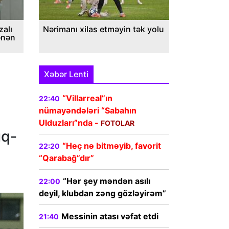
alı
Nərimanı xilas etməyin tək yolu
ənən
Xəbər Lenti
“Villarreal”ın
22:40
nümayəndələri “Sabahın
Ulduzları”nda -
FOTOLAR
ıq-
“Heç nə bitməyib, favorit
22:20
“Qarabağ”dır”
“Hər şey məndən asılı
22:00
deyil, klubdan zəng gözləyirəm”
Messinin atası vəfat etdi
21:40