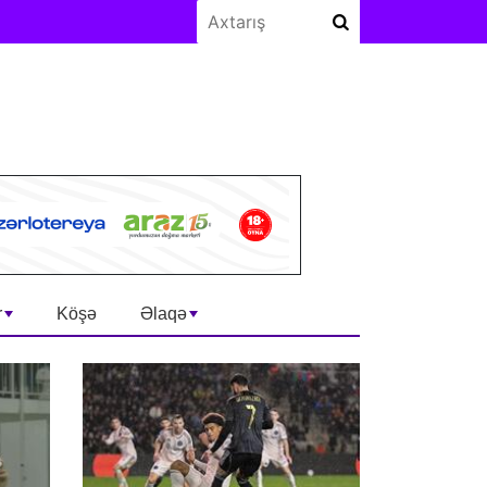
r
Köşə
Əlaqə