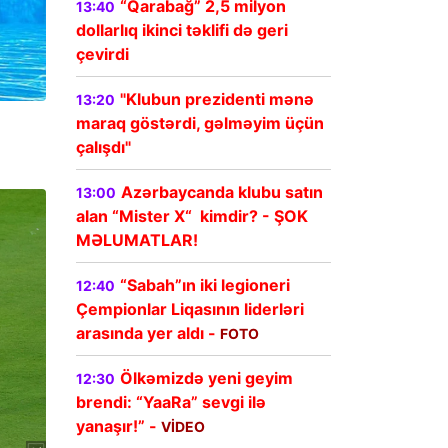
“Qarabağ” 2,5 milyon
13:40
dollarlıq ikinci təklifi də geri
çevirdi
"Klubun prezidenti mənə
13:20
maraq göstərdi, gəlməyim üçün
çalışdı"
Azərbaycanda klubu satın
13:00
alan “Mister X“ kimdir? - ŞOK
MƏLUMATLAR!
“Sabah”ın iki legioneri
12:40
Çempionlar Liqasının liderləri
arasında yer aldı -
FOTO
Ölkəmizdə yeni geyim
12:30
brendi: “YaaRa” sevgi ilə
yanaşır!” -
VİDEO