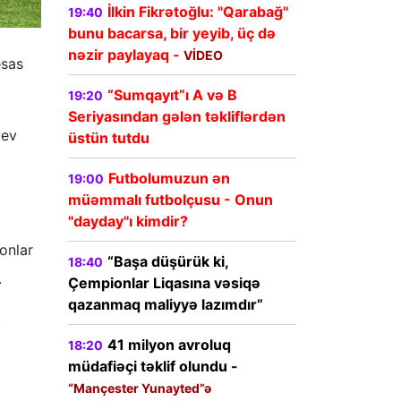
İlkin Fikrətoğlu: "Qarabağ"
19:40
bunu bacarsa, bir yeyib, üç də
nəzir paylayaq -
VİDEO
əsas
“Sumqayıt”ı A və B
19:20
Seriyasından gələn təkliflərdən
yev
üstün tutdu
Futbolumuzun ən
19:00
müəmmalı futbolçusu - Onun
"dayday"ı kimdir?
onlar
“Başa düşürük ki,
18:40
.
Çempionlar Liqasına vəsiqə
qazanmaq maliyyə lazımdır”
b
41 milyon avroluq
18:20
müdafiəçi təklif olundu -
“Mançester Yunayted”ə