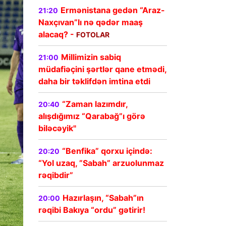
Ermənistana gedən “Araz-
21:20
Naxçıvan”lı nə qədər maaş
alacaq? -
FOTOLAR
Millimizin sabiq
21:00
müdafiəçini şərtlər qane etmədi,
daha bir təklifdən imtina etdi
“Zaman lazımdır,
20:40
alışdığımız “Qarabağ”ı görə
biləcəyik"
“Benfika” qorxu içində:
20:20
“Yol uzaq, ”Sabah” arzuolunmaz
rəqibdir”
Hazırlaşın, “Sabah”ın
20:00
rəqibi Bakıya “ordu” gətirir!