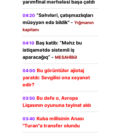
yarımfinal mərhələsi başa çatdı
“Səhvləri, çatışmazlıqları
04:20
müəyyən edə bildik" -
Yığmanın
kapitanı
Baş katib: “Məhz bu
04:10
istiqamətdə sistemli iş
aparacağıq” -
MESAHİBƏ
Bu görüntülər ajiotaj
04:00
yaratdı: Sevgilisi ona xəyanət
edir?
Bu dəfə o, Avropa
03:50
Liqasının oyununa təyinat aldı
Kuba millisinin Anası
03:40
"Turan"a transfer olundu