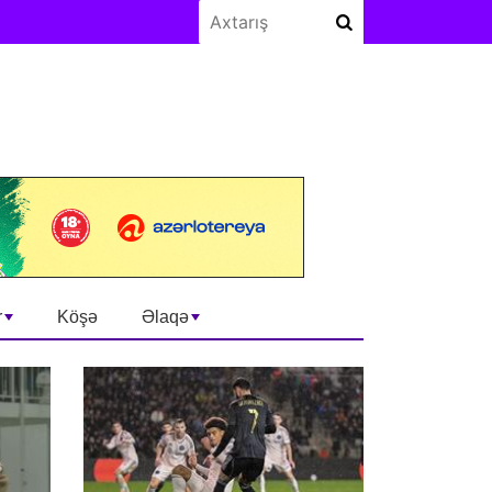
r
Köşə
Əlaqə