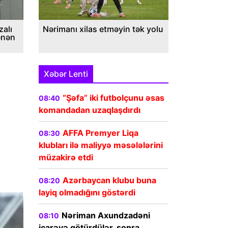
alı
Nərimanı xilas etməyin tək yolu
ənən
Xəbər Lenti
“Şəfa” iki futbolçunu əsas
08:40
komandadan uzaqlaşdırdı
AFFA Premyer Liqa
08:30
klubları ilə maliyyə məsələlərini
müzakirə etdi
Azərbaycan klubu buna
08:20
layiq olmadığını göstərdi
Nəriman Axundzadəni
08:10
icarəyə götürdülər, sonra