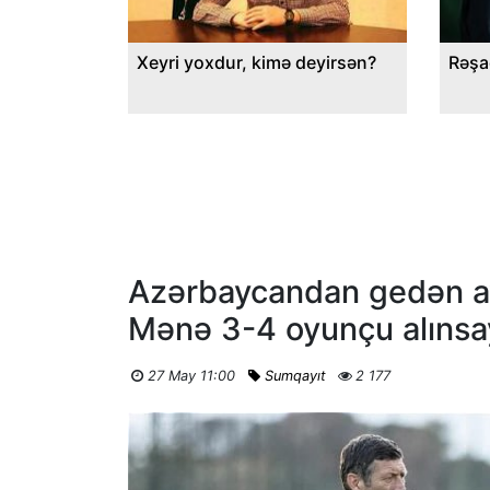
Xeyri yoxdur, kimə deyirsən?
Rəşa
Azərbaycandan gedən ay
Mənə 3-4 oyunçu alınsa
27 May 11:00
Sumqayıt
2 177