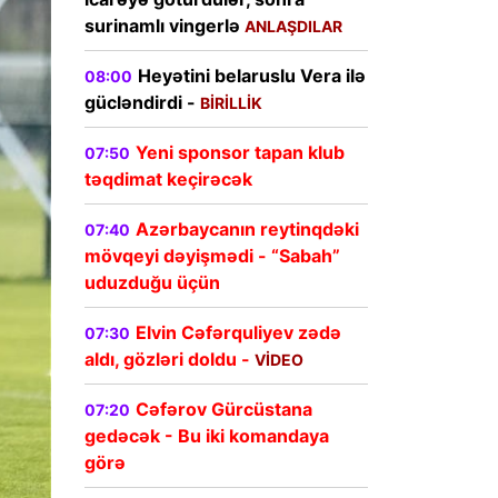
surinamlı vingerlə
ANLAŞDILAR
Heyətini belaruslu Vera ilə
08:00
gücləndirdi -
BİRİLLİK
Yeni sponsor tapan klub
07:50
təqdimat keçirəcək
Azərbaycanın reytinqdəki
07:40
mövqeyi dəyişmədi - “Sabah”
uduzduğu üçün
Elvin Cəfərquliyev zədə
07:30
aldı, gözləri doldu -
VİDEO
Cəfərov Gürcüstana
07:20
gedəcək - Bu iki komandaya
görə