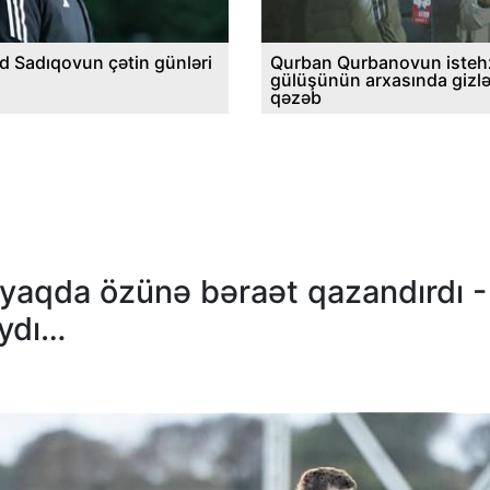
d Sadıqovun çətin günləri
Qurban Qurbanovun istehz
gülüşünün arxasında gizl
qəzəb
aqda özünə bəraət qazandırdı -
ydı…