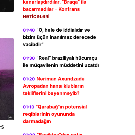
kənarlaşdırdılar, “Braqa” ilə
bacarmadılar - Konfrans
NƏTİCƏLƏRİ
“O, hələ də iddialıdır və
01:40
bizim üçün inanılmaz dərəcədə
vacibdir”
“Real” braziliyalı hücumçu
01:30
ilə müqavilənin müddətini uzatdı
Nəriman Axundzadə
01:20
Avropadan hansı klubların
təkliflərini bəyənməyib?
"Qarabağ"ın potensial
01:10
rəqiblərinin oyununda
darmadağın
“Beşiktaş”dan çətin,
01:00