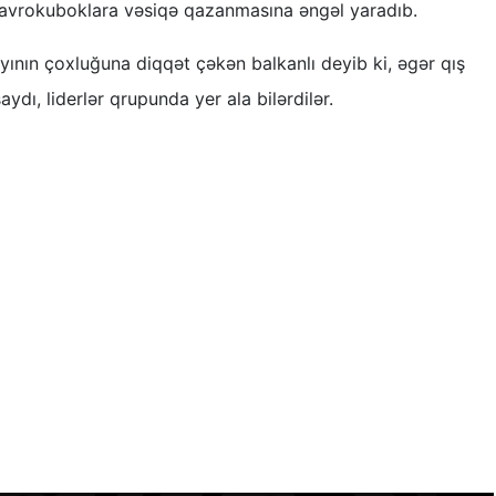
avrokuboklara vəsiqə qazanmasına əngəl yaradıb.
yının çoxluğuna diqqət çəkən balkanlı deyib ki, əgər qış
aydı, liderlər qrupunda yer ala bilərdilər.