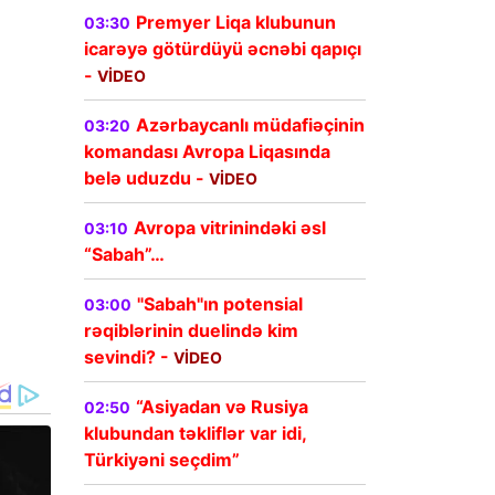
Premyer Liqa klubunun
03:30
icarəyə götürdüyü əcnəbi qapıçı
-
VİDEO
Azərbaycanlı müdafiəçinin
03:20
komandası Avropa Liqasında
belə uduzdu -
VİDEO
Avropa vitrinindəki əsl
03:10
“Sabah”…
"Sabah"ın potensial
03:00
rəqiblərinin duelində kim
sevindi? -
VİDEO
“Asiyadan və Rusiya
02:50
klubundan təkliflər var idi,
Türkiyəni seçdim”