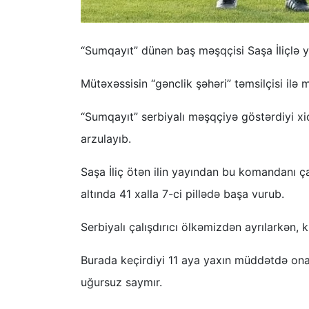
“Sumqayıt” dünən baş məşqçisi Saşa İliçlə yol
Mütəxəssisin “gənclik şəhəri” təmsilçisi ilə
“Sumqayıt” serbiyalı məşqçiyə göstərdiyi x
arzulayıb.
Saşa İliç ötən ilin yayından bu komandanı 
altında 41 xalla 7-ci pillədə başa vurub.
Serbiyalı çalışdırıcı ölkəmizdən ayrılarkən, k
Burada keçirdiyi 11 aya yaxın müddətdə ona g
uğursuz saymır.