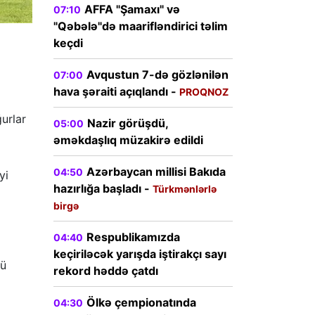
AFFA "Şamaxı" və
07:10
"Qəbələ"də maarifləndirici təlim
keçdi
Avqustun 7-də gözlənilən
07:00
hava şəraiti açıqlandı -
PROQNOZ
urlar
Nazir görüşdü,
05:00
əməkdaşlıq müzakirə edildi
Azərbaycan millisi Bakıda
04:50
yi
hazırlığa başladı -
Türkmənlərlə
birgə
Respublikamızda
04:40
keçiriləcək yarışda iştirakçı sayı
nü
rekord həddə çatdı
Ölkə çempionatında
04:30