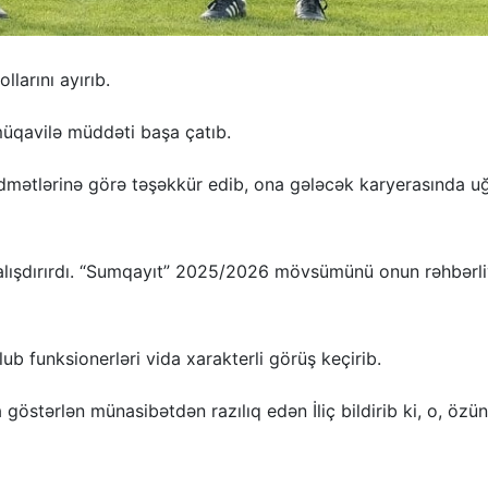
larını ayırıb.
 müqavilə müddəti başa çatıb.
idmətlərinə görə təşəkkür edib, ona gələcək karyerasında uğ
çalışdırırdı. “Sumqayıt” 2025/2026 mövsümünü onun rəhbərli
lub funksionerləri vida xarakterli görüş keçirib.
östərlən münasibətdən razılıq edən İliç bildirib ki, o, özü