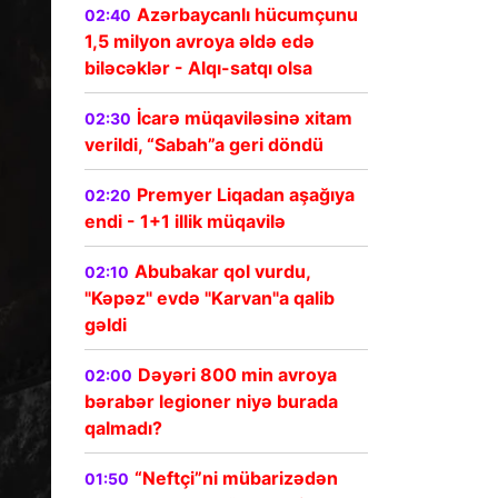
Azərbaycanlı hücumçunu
02:40
1,5 milyon avroya əldə edə
biləcəklər - Alqı-satqı olsa
İcarə müqaviləsinə xitam
02:30
verildi, “Sabah”a geri döndü
Premyer Liqadan aşağıya
02:20
endi - 1+1 illik müqavilə
Abubakar qol vurdu,
02:10
"Kəpəz" evdə "Karvan"a qalib
gəldi
Dəyəri 800 min avroya
02:00
bərabər legioner niyə burada
qalmadı?
“Neftçi”ni mübarizədən
01:50