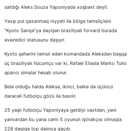
satdığı Aleks Souza Yaponiyada xoşbəxt deyil.
Yaxşı pul qazanmaq niyyəti ilə bölgə təmsilçisini
“Kyoto Sanqa”ya dəyişən braziliyalı forvard burada
əvəzedici statusunu daşıyır.
Kyoto şəhərini təmsil edən komandada Aleksdən başqa
üç braziliyalı hücumçu var ki, Rafael Eliasla Marko Tulio
aparıcı simalar hesab olunur.
Belə olduğu halda Aleksə, ikinci, bəlkə də üçüncü
dərəcəli futbolçu gözü ilə baxılır.
25 yaşlı futbolçu Yaponiyaya getdiyi vaxtdan, yəni
yanvardan bu yana cəmi 5 oyunun iştirakçısı olmaqla
228 dəqiqə top dalınca qaçıb.