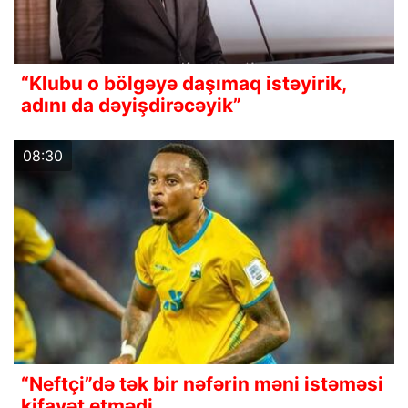
“Klubu o bölgəyə daşımaq istəyirik,
adını da dəyişdirəcəyik”
08:30
“Neftçi”də tək bir nəfərin məni istəməsi
kifayət etmədi