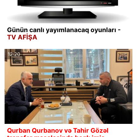
Günün canlı yayımlanacaq oyunları -
TV AFİŞA
12:20
Qurban Qurbanov və Tahir Gözəl