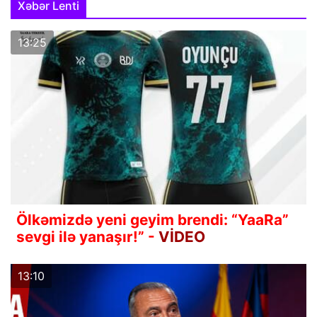
Xəbər Lenti
13:25
Ölkəmizdə yeni geyim brendi: “YaaRa”
sevgi ilə yanaşır!” -
VİDEO
13:10