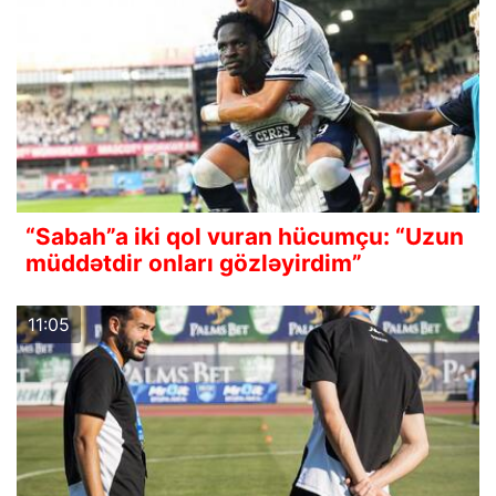
“Sabah”a iki qol vuran hücumçu: “Uzun
müddətdir onları gözləyirdim”
11:05