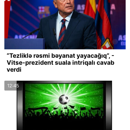
“Tezliklə rəsmi bəyanat yayacağıq”, -
Vitse-prezident suala intriqalı cavab
verdi
12:45