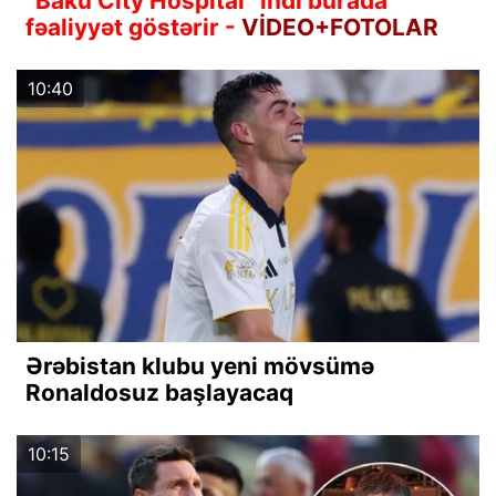
“Baku City Hospital” indi burada
fəaliyyət göstərir -
VİDEO+FOTOLAR
10:40
Ərəbistan klubu yeni mövsümə
Ronaldosuz başlayacaq
10:15