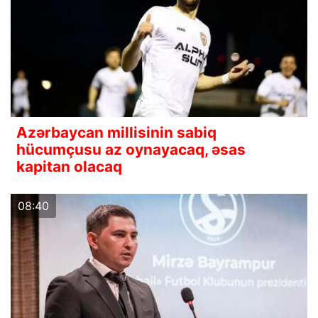
Azərbaycan millisinin sabiq
hücumçusu az oynayacaq, əsas
kapitan olacaq
08:40