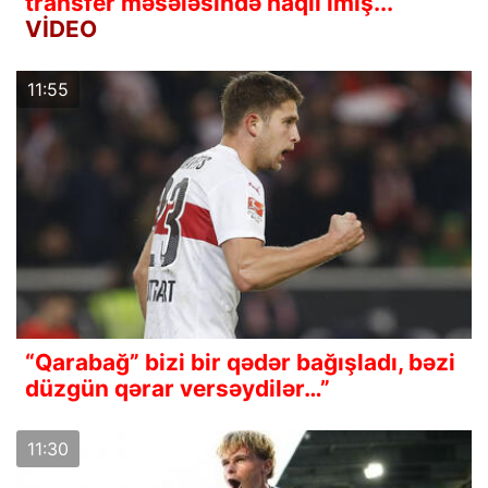
transfer məsələsində haqlı imiş...
VİDEO
11:55
“Qarabağ” bizi bir qədər bağışladı, bəzi
düzgün qərar versəydilər…”
11:30