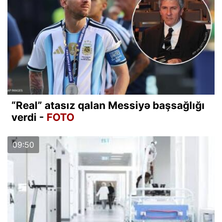
“Real” atasız qalan Messiyə başsağlığı
verdi -
FOTO
09:50