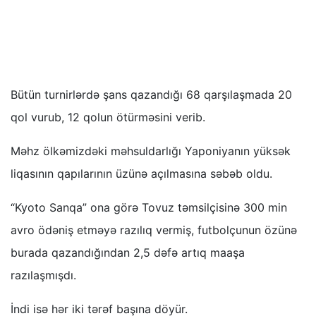
Bütün turnirlərdə şans qazandığı 68 qarşılaşmada 20
qol vurub, 12 qolun ötürməsini verib.
Məhz ölkəmizdəki məhsuldarlığı Yaponiyanın yüksək
liqasının qapılarının üzünə açılmasına səbəb oldu.
“Kyoto Sanqa” ona görə Tovuz təmsilçisinə 300 min
avro ödəniş etməyə razılıq vermiş, futbolçunun özünə
burada qazandığından 2,5 dəfə artıq maaşa
razılaşmışdı.
İndi isə hər iki tərəf başına döyür.