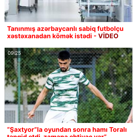
Tanınmış azərbaycanlı sabiq futbolçu
xəstəxanadan kömək istədi -
VİDEO
09:25
“Şaxtyor”la oyundan sonra hamı Toralı
tənqid etdi, zamana ehtiyac var”