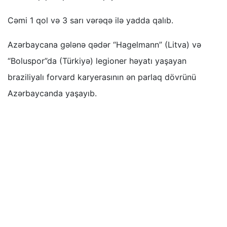
Cəmi 1 qol və 3 sarı vərəqə ilə yadda qalıb.
Azərbaycana gələnə qədər “Hagelmann” (Litva) və
“Boluspor”da (Türkiyə) legioner həyatı yaşayan
braziliyalı forvard karyerasının ən parlaq dövrünü
Azərbaycanda yaşayıb.