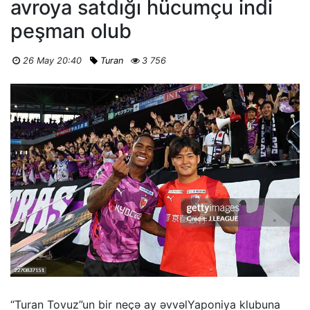
avroya satdığı hücumçu indi
peşman olub
26 May 20:40
Turan
3 756
“Turan Tovuz”un bir neçə ay əvvəlYaponiya klubuna