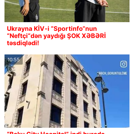
Ukrayna KİV-i “Sportinfo“nun
“Neftçi“dən yaydığı ŞOK XƏBƏRİ
təsdiqlədi!
10:55