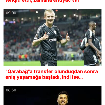
09:00
“Qarabağ"a transfer olunduqdan sonra
eniş yaşamağa başladı, indi isə…
08:50