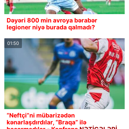
Dəyəri 800 min avroya bərabər
legioner niyə burada qalmadı?
01:50
“Neftçi”ni mübarizədən
kənarlaşdırdılar, “Braqa” ilə