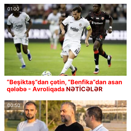
01:00
“Beşiktaş”dan çətin, “Benfika”dan asan
qələbə - Avroliqada
NƏTİCƏLƏR
00:50