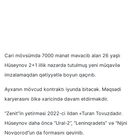
Cari mövsümdə 7000 manat məvacib alan 26 yaşlı
Hüseynov 2+1 illik nəzərdə tutulmuş yeni müqavilə
imzalamaqdan qətiyyətlə boyun qaçırıb.
Ayxanın mövcud kontraktı iyunda bitəcək. Məqsədi
karyerasını ölkə xaricində davam etdirməkdir.
“Zenit”in yetirməsi 2022-ci ildən «Turan Tovuzdadır.
Hüseynov daha öncə “Ural-2”, “Leninqradets” və “Nijni
Novqorod”un da formasını geyinib.