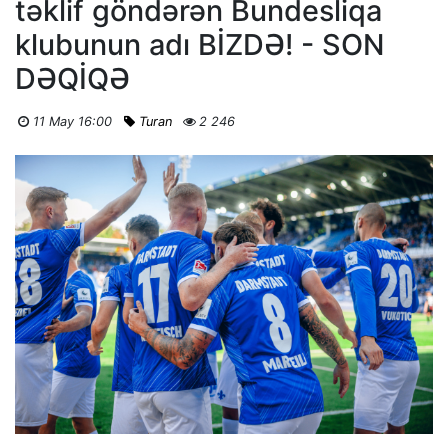
təklif göndərən Bundesliqa
klubunun adı BİZDƏ! - SON
DƏQİQƏ
11 May 16:00
Turan
2 246