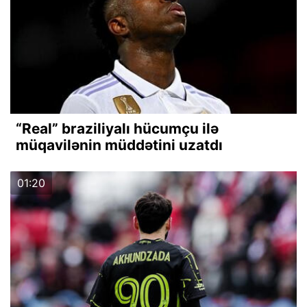
“Real” braziliyalı hücumçu ilə
müqavilənin müddətini uzatdı
01:20