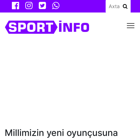
M
Millimizin yeni oyunçusuna