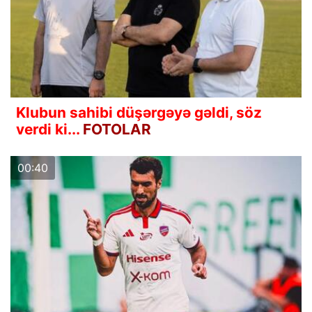
Klubun sahibi düşərgəyə gəldi, söz
verdi ki...
FOTOLAR
00:40