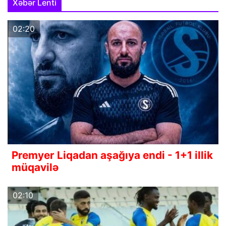
Xəbər Lenti
02:20
Premyer Liqadan aşağıya endi - 1+1 illik
müqavilə
02:10