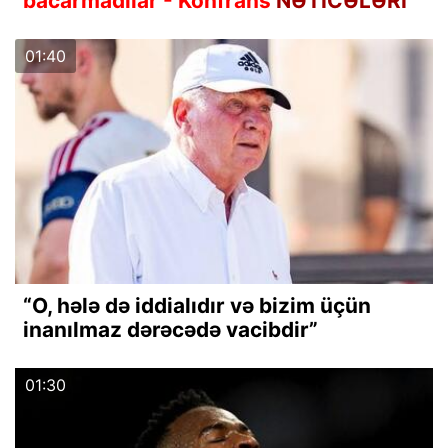
bacarmadılar - Konfrans
NƏTİCƏLƏRİ
01:40
“O, hələ də iddialıdır və bizim üçün
inanılmaz dərəcədə vacibdir”
01:30