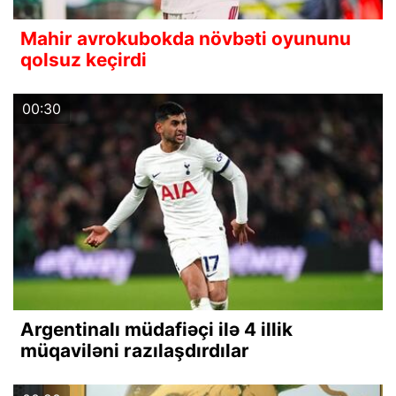
Mahir avrokubokda növbəti oyununu
qolsuz keçirdi
00:30
Argentinalı müdafiəçi ilə 4 illik
müqaviləni razılaşdırdılar