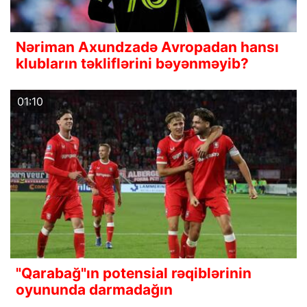
Nəriman Axundzadə Avropadan hansı
klubların təkliflərini bəyənməyib?
01:10
"Qarabağ"ın potensial rəqiblərinin
oyununda darmadağın