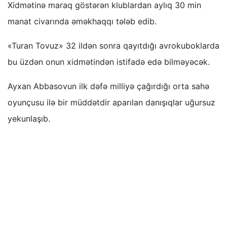
Xidmətinə maraq göstərən klublardan aylıq 30 min
manat civarında əməkhaqqı tələb edib.
«Turan Tovuz» 32 ildən sonra qayıtdığı avrokuboklarda
bu üzdən onun xidmətindən istifadə edə bilməyəcək.
Ayxan Abbasovun ilk dəfə milliyə çağırdığı orta sahə
oyunçusu ilə bir müddətdir aparılan danışıqlar uğursuz
yekunlaşıb.