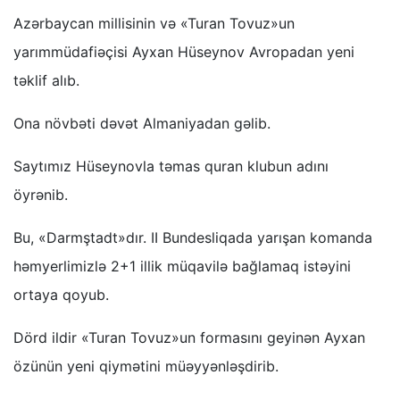
Azərbaycan millisinin və «Turan Tovuz»un
yarımmüdafiəçisi Ayxan Hüseynov Avropadan yeni
təklif alıb.
Ona növbəti dəvət Almaniyadan gəlib.
Saytımız Hüseynovla təmas quran klubun adını
öyrənib.
Bu, «Darmştadt»dır. II Bundesliqada yarışan komanda
həmyerlimizlə 2+1 illik müqavilə bağlamaq istəyini
ortaya qoyub.
Dörd ildir «Turan Tovuz»un formasını geyinən Ayxan
özünün yeni qiymətini müəyyənləşdirib.