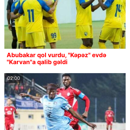
Abubakar qol vurdu, "Kəpəz" evdə
"Karvan"a qalib gəldi
02:00