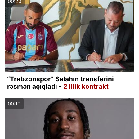
00:20
“Trabzonspor” Salahın transferini
rəsmən açıqladı -
2 illik kontrakt
00:10