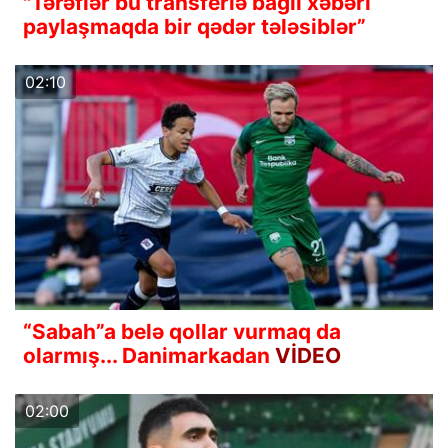
"Tərəflər bu transferlə bağlı xəbəri
paylaşmaqda bir qədər tələsiblər”
02:10
“Sabah”a belə qollar vurmaq da
olarmış... Danimarkadan
VİDEO
02:00