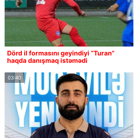
Dörd il formasını geyindiyi “Turan”
haqda danışmaq istəmədi
03:40