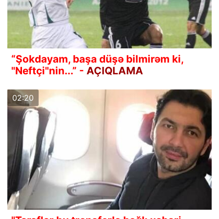
“Şokdayam, başa düşə bilmirəm ki,
"Neftçi"nin...” -
AÇIQLAMA
02:20