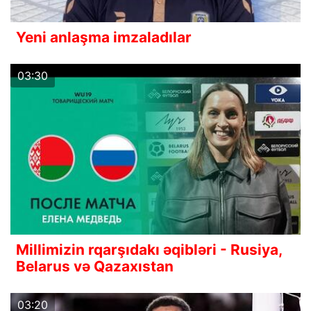
Yeni anlaşma imzaladılar
03:30
Millimizin rqarşıdakı əqibləri - Rusiya,
Belarus və Qazaxıstan
03:20