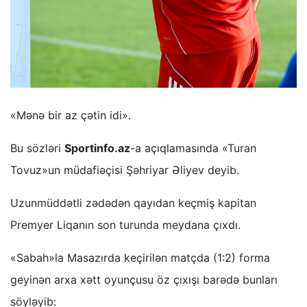
«Mənə bir az çətin idi».
Bu sözləri
Sportinfo.az
-a açıqlamasında «Turan
Tovuz»un müdafiəçisi Şəhriyar Əliyev deyib.
Uzunmüddətli zədədən qayıdan keçmiş kapitan
Premyer Liqanın son turunda meydana çıxdı.
«Sabah»la Masazırda keçirilən matçda (1:2) forma
geyinən arxa xətt oyunçusu öz çıxışı barədə bunları
söyləyib: