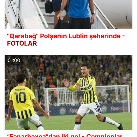
"Qarabağ" Polşanın Lublin şəhərində -
FOTOLAR
01:00
“Fənərbaxça”dan iki qol - Çempionlar