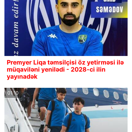
Premyer Liqa təmsilçisi öz yetirməsi ilə
müqaviləni yenilədi - 2028-ci ilin
yayınadək
01:10