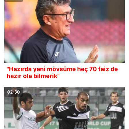
"Hazırda yeni mövsümə heç 70 faiz də
hazır ola bilmərik"
02:30