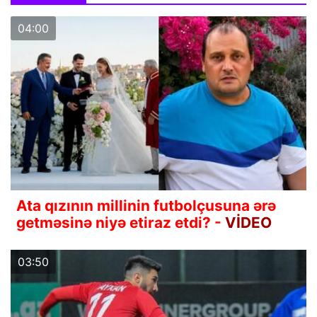
04:00
Ata qızının millinin futbolçusuna ərə
getməsinə niyə etiraz etdi? -
VİDEO
03:50