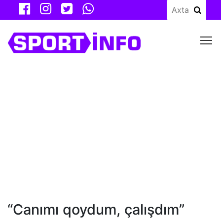
M
“Canımı qoydum, çalışdım”