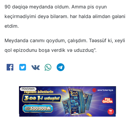
90 dəqiqə meydanda oldum. Amma pis oyun
keçirmədiyimi deyə bilərəm. hər halda əlimdən gələni
etdim.
Meydanda canımı qoydum, çalışdım. Təəssüf ki, xeyli
qol epizodunu boşa verdik və uduzduq".