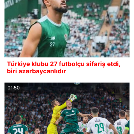
Türkiyə klubu 27 futbolçu sifariş etdi,
biri azərbaycanlıdır
01:50