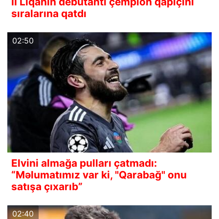
II Liqanın debütantı çempion qapıçını
sıralarına qatdı
02:50
Elvini almağa pulları çatmadı:
“Məlumatımız var ki, "Qarabağ" onu
satışa çıxarıb”
02:40