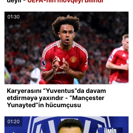
deyil -
UEFA-nın mövqeyi bilindi
01:30
Karyerasını “Yuventus”da davam
etdirməyə yaxındır - “Mançester
Yunayted”in hücumçusu
01:20