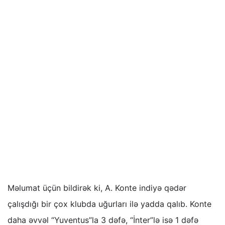
Məlumat üçün bildirək ki, A. Konte indiyə qədər
çalışdığı bir çox klubda uğurları ilə yadda qalıb. Konte
daha əvvəl “Yuventus”la 3 dəfə, “İnter”lə isə 1 dəfə