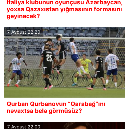
İtaliya klubunun oyunçusu Azərbaycan,
yoxsa Qazaxıstan yığmasının formasını
geyinəcək?
7 Avqust 22:20
Qurban Qurbanovun “Qarabağ”ını
nəvaxtsa belə görmüsüz?
7 Avqust 22:00