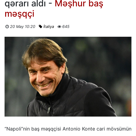
qərarı aldı -
Məşhur baş
məşqçi
20 May 10:20
İtaliya
645
“Napoli”nin baş məşqçisi Antonio Konte cari mövsümün