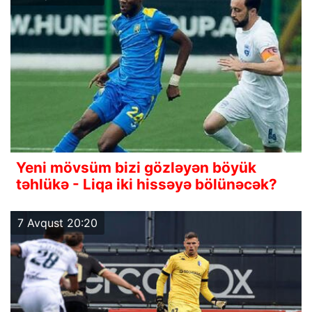
Yeni mövsüm bizi gözləyən böyük
təhlükə - Liqa iki hissəyə bölünəcək?
7 Avqust 20:20