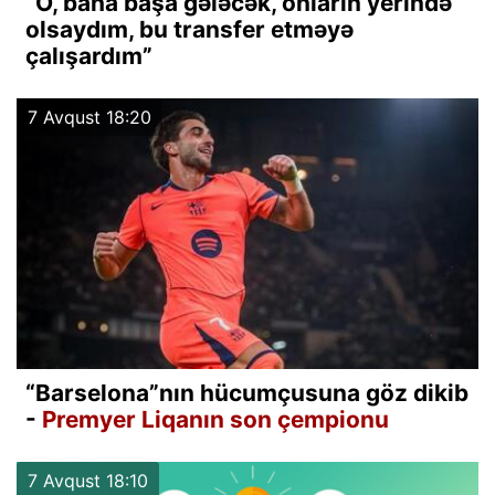
“O, baha başa gələcək, onların yerində
olsaydım, bu transfer etməyə
çalışardım”
7 Avqust 18:20
“Barselona”nın hücumçusuna göz dikib
-
Premyer Liqanın son çempionu
7 Avqust 18:10