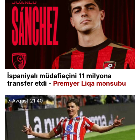
İspaniyalı müdafiəçini 11 milyona
transfer etdi -
Premyer Liqa mənsubu
7 Avqust 21:40