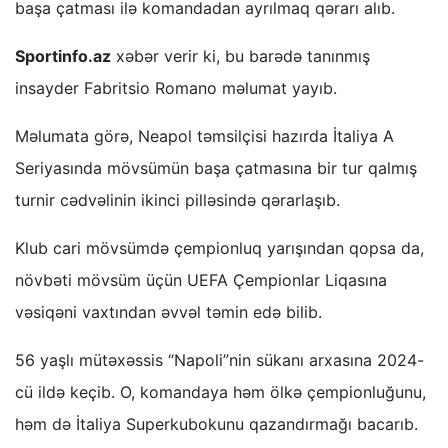
başa çatması ilə komandadan ayrılmaq qərarı alıb.
Sportinfo.az
xəbər verir ki, bu barədə tanınmış
insayder Fabritsio Romano məlumat yayıb.
Məlumata görə, Neapol təmsilçisi hazırda İtaliya A
Seriyasında mövsümün başa çatmasına bir tur qalmış
turnir cədvəlinin ikinci pilləsində qərarlaşıb.
Klub cari mövsümdə çempionluq yarışından qopsa da,
növbəti mövsüm üçün UEFA Çempionlar Liqasına
vəsiqəni vaxtından əvvəl təmin edə bilib.
56 yaşlı mütəxəssis “Napoli”nin sükanı arxasına 2024-
cü ildə keçib. O, komandaya həm ölkə çempionluğunu,
həm də İtaliya Superkubokunu qazandırmağı bacarıb.