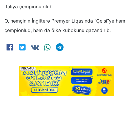
İtaliya çempionu olub.
O, həmçinin İngiltərə Premyer Liqasında “Çelsi”yə həm
çempionluq, həm də ölkə kubokunu qazandırıb.