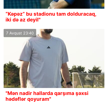
“Kəpəz” bu stadionu tam dolduracaq,
iki də az deyil"
7 Avqust 23:40
"Mən nadir hallarda qarşıma şəxsi
hədəflər qoyuram"