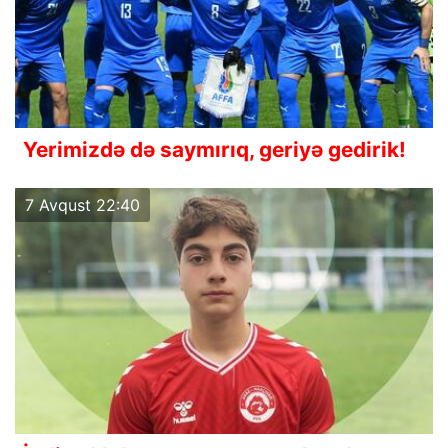
Yerimizdə də saymırıq, geriyə gedirik!
7 Avqust 22:40