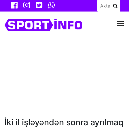
M
İki il işləyəndən sonra ayrılmaq