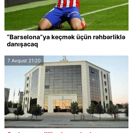
“Barselona”ya keçmək üçün rəhbərliklə
danışacaq
7 Avqust 21:20