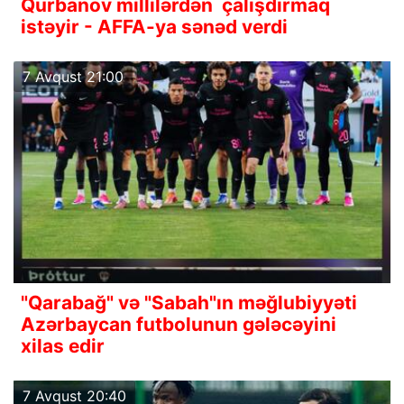
Qurbanov millilərdən çalışdırmaq
istəyir - AFFA-ya sənəd verdi
7 Avqust 21:00
"Qarabağ" və "Sabah"ın məğlubiyyəti
Azərbaycan futbolunun gələcəyini
xilas edir
7 Avqust 20:40