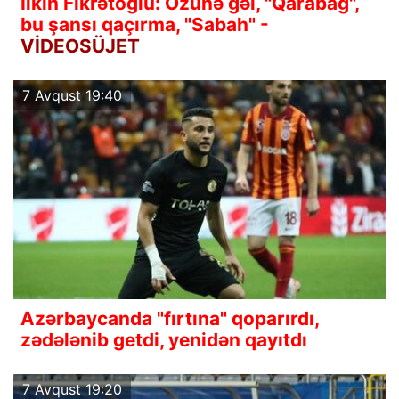
İlkin Fikrətoğlu: Özünə gəl, "Qarabağ",
bu şansı qaçırma, "Sabah" -
VİDEOSÜJET
7 Avqust 19:40
Azərbaycanda "fırtına" qoparırdı,
zədələnib getdi, yenidən qayıtdı
7 Avqust 19:20