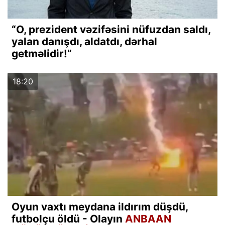
“O, prezident vəzifəsini nüfuzdan saldı,
yalan danışdı, aldatdı, dərhal
getməlidir!”
18:20
Oyun vaxtı meydana ildırım düşdü,
futbolçu öldü - Olayın
ANBAAN