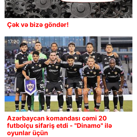
Çək və bizə göndər!
17:20
Azərbaycan komandası cəmi 20
futbolçu sifariş etdi - "Dinamo" ilə
oyunlar üçün