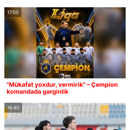
17:00
"Mükafat yoxdur, vermirik" – Çempion
komandada gərginlik
16:40