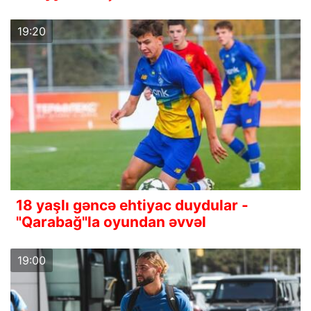
19:20
18 yaşlı gəncə ehtiyac duydular -
"Qarabağ"la oyundan əvvəl
19:00