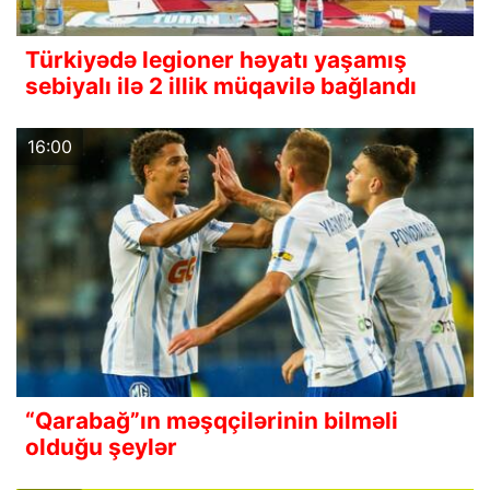
Türkiyədə legioner həyatı yaşamış
sebiyalı ilə 2 illik müqavilə bağlandı
16:00
“Qarabağ”ın məşqçilərinin bilməli
olduğu şeylər