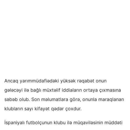
Ancaq yarımmüdafiədəki yüksək rəqabət onun
gələcəyi ilə bağlı müxtəlif iddiaların ortaya çıxmasına
səbəb olub. Son məlumatlara görə, onunla maraqlanan
klubların sayı kifayət qədər çoxdur.
İspaniyalı futbolçunun klubu ilə müqaviləsinin müddəti