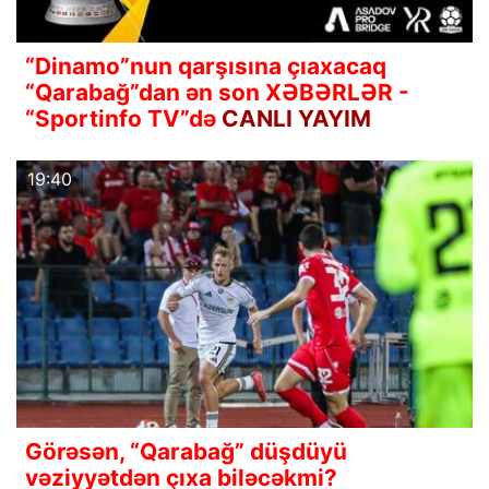
“Dinamo”nun qarşısına çıaxacaq
“Qarabağ”dan ən son XƏBƏRLƏR -
“Sportinfo TV”də
CANLI YAYIM
19:40
Görəsən, “Qarabağ” düşdüyü
vəziyyətdən çıxa biləcəkmi?