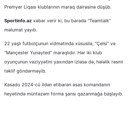
Premyer Liqası klublarının maraq dairəsinə düşüb.
Sportinfo.az
xəbər verir ki, bu barədə “Teamtalk”
məlumat yayıb.
22 yaşlı futbolçunun xidmətində xüsusilə, “Çelsi” və
“Mançester Yunayted” maraqlıdır. Hər iki klub
oyunçunun vəziyyətini yaxından izləsə də, hələlik rəsmi
təklif göndərməyib.
Kasado 2024-cü ildən etibarən əsas komandanın
heyətində müntəzəm forma şansı qazanmağa başlayıb.