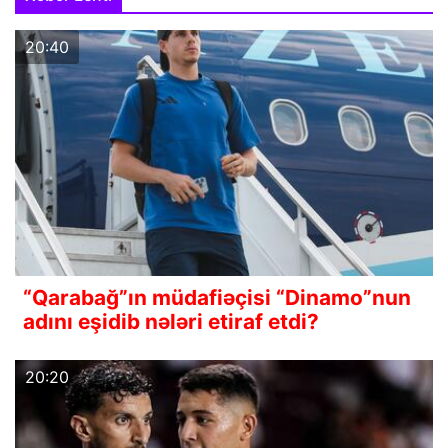
20:40
“Qarabağ”ın müdafiəçisi “Dinamo”nun
adını eşidib nələri etiraf etdi?
20:20