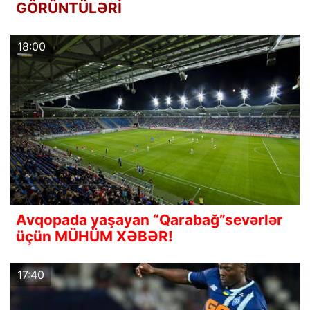
GÖRÜNTÜLƏRİ
18:00
Avqopada yaşayan “Qarabağ”sevərlər
üçün MÜHÜM XƏBƏR!
17:40