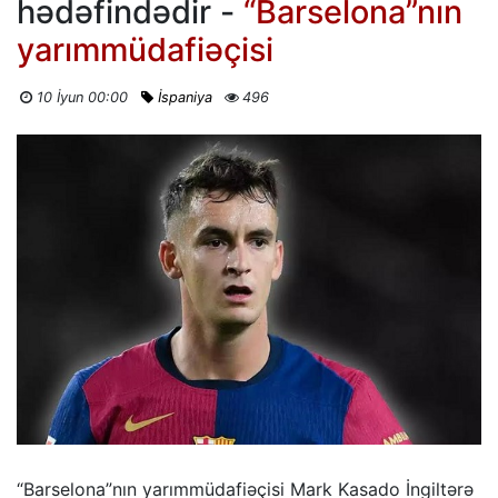
hədəfindədir -
“Barselona”nın
yarımmüdafiəçisi
10 İyun 00:00
İspaniya
496
“Barselona”nın yarımmüdafiəçisi Mark Kasado İngiltərə