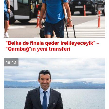
“Bəlkə də finala qədər irəliləyəcəyik” –
“Qarabağ”ın yeni transferi
18:40