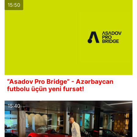
15:50
“Asadov Pro Bridge” - Azərbaycan
futbolu üçün yeni fursət!
15:40