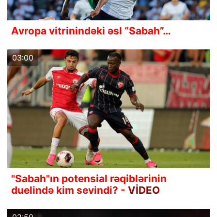
Avropa vitrinindəki əsl “Sabah”…
03:00
"Sabah"ın potensial rəqiblərinin
duelində kim sevindi? -
VİDEO