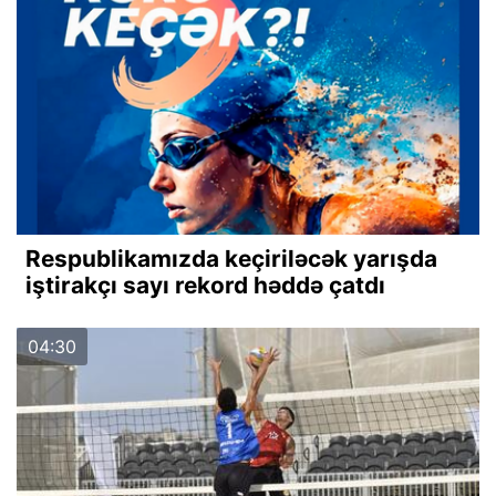
Respublikamızda keçiriləcək yarışda
iştirakçı sayı rekord həddə çatdı
04:30