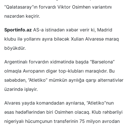
“Qalatasaray”ın forvardı Viktor Osimhen variantını
nəzərdən keçirir.
Sportinfo.az
AS-a istinadən xəbər verir ki, Madrid
klubu ilə yollarını ayıra biləcək Xulian Alvaresə maraq
böyükdür.
Argentinalı forvardın xidmətində başda “Barselona”
olmaqla Avropanın digər top-klubları maraqlıdır. Bu
səbəbdən, “Atletiko” mümkün ayrılığa qarşı alternativlər
üzərində işləyir.
Alvares yayda komandadan ayrılarsa, “Atletiko”nun
əsas hədəflərindən biri Osimhen olacaq. Klub rəhbərliyi
nigeriyalı hücumçunun transferinin 75 milyon avrodan