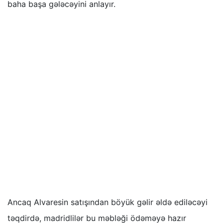
baha başa gələcəyini anlayır.
Ancaq Alvaresin satışından böyük gəlir əldə ediləcəyi
təqdirdə, madridlilər bu məbləği ödəməyə hazır