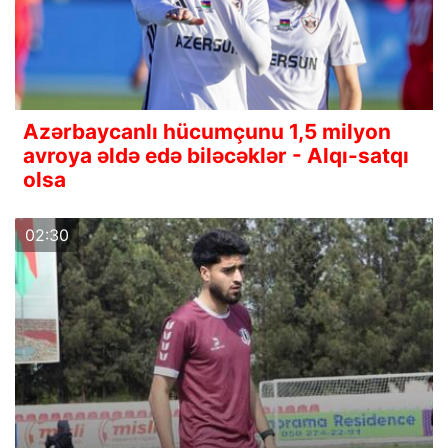
Azərbaycanlı hücumçunu 1,5 milyon
avroya əldə edə biləcəklər - Alqı-satqı
olsa
02:30