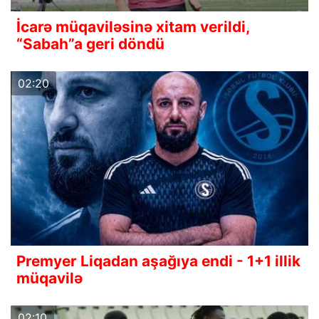
İcarə müqaviləsinə xitam verildi,
“Sabah”a geri döndü
02:20
Premyer Liqadan aşağıya endi - 1+1 illik
müqavilə
02:10