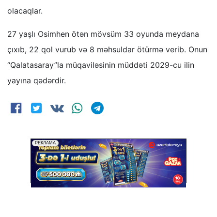
olacaqlar.
27 yaşlı Osimhen ötən mövsüm 33 oyunda meydana
çıxıb, 22 qol vurub və 8 məhsuldar ötürmə verib. Onun
“Qalatasaray”la müqaviləsinin müddəti 2029-cu ilin
yayına qədərdir.