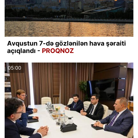
Avqustun 7-də gözlənilən hava şəraiti
açıqlandı -
PROQNOZ
05:00