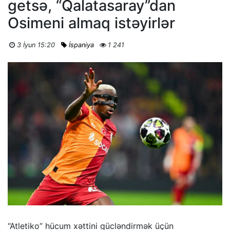
getsə, “Qalatasaray”dan
Osimeni almaq istəyirlər
3 İyun 15:20
İspaniya
1 241
“Atletiko” hücum xəttini gücləndirmək üçün