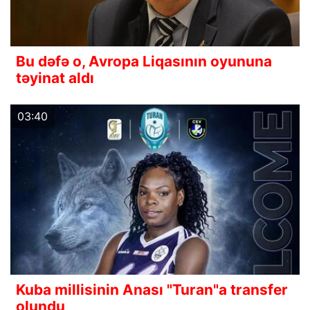
Bu dəfə o, Avropa Liqasının oyununa
təyinat aldı
03:40
Kuba millisinin Anası "Turan"a transfer
olundu