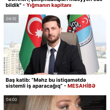
bildik" -
Yığmanın kapitanı
04:10
Baş katib: “Məhz bu istiqamətdə
sistemli iş aparacağıq” -
MESAHİBƏ
04:00