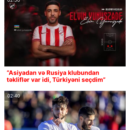
02:50
“Asiyadan və Rusiya klubundan
təkliflər var idi, Türkiyəni seçdim”
02:40