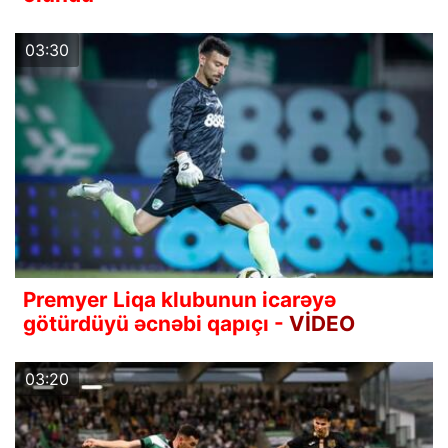
03:30
Premyer Liqa klubunun icarəyə
götürdüyü əcnəbi qapıçı -
VİDEO
03:20