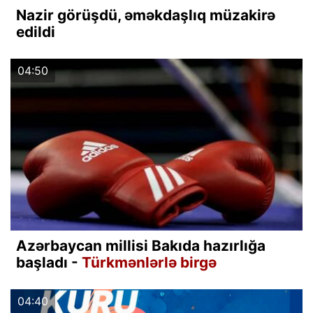
Nazir görüşdü, əməkdaşlıq müzakirə
edildi
04:50
Azərbaycan millisi Bakıda hazırlığa
başladı -
Türkmənlərlə birgə
04:40