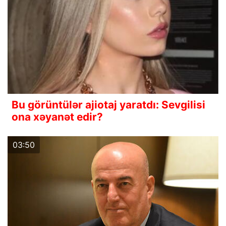
Bu görüntülər ajiotaj yaratdı: Sevgilisi
ona xəyanət edir?
03:50