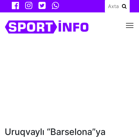
M
Uruqvaylı “Barselona”ya