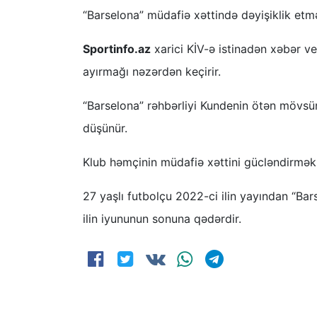
“Barselona” müdafiə xəttində dəyişiklik etmə
Sportinfo.az
xarici KİV-ə istinadən xəbər veri
ayırmağı nəzərdən keçirir.
“Barselona” rəhbərliyi Kundenin ötən mövs
düşünür.
Klub həmçinin müdafiə xəttini gücləndirmək 
27 yaşlı futbolçu 2022-ci ilin yayından “Ba
ilin iyununun sonuna qədərdir.