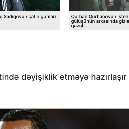
d Sadıqovun çətin günləri
Qurban Qurbanovun istehz
gülüşünün arxasında gizl
qəzəb
ində dəyişiklik etməyə hazırlaşır 