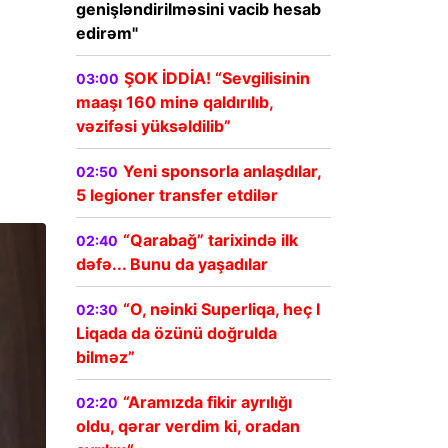
genişləndirilməsini vacib hesab
edirəm"
ŞOK İDDİA! “Sevgilisinin
03:00
maaşı 160 minə qaldırılıb,
vəzifəsi yüksəldilib”
Yeni sponsorla anlaşdılar,
02:50
5 legioner transfer etdilər
“Qarabağ” tarixində ilk
02:40
dəfə... Bunu da yaşadılar
“O, nəinki Superliqa, heç I
02:30
Liqada da özünü doğrulda
bilməz”
“Aramızda fikir ayrılığı
02:20
oldu, qərar verdim ki, oradan