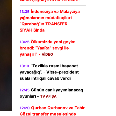
İndoneziya və Malayziya
13:35
yığmalarının müdafiəçiləri
“Qarabağ”ın TRANSFER
SİYAHISInda
Ölkəmizdə yeni geyim
13:25
brendi: “YaaRa” sevgi ilə
yanaşır!” -
VİDEO
“Tezliklə rəsmi bəyanat
13:10
yayacağıq”, - Vitse-prezident
suala intriqalı cavab verdi
Günün canlı yayımlanacaq
12:45
oyunları -
TV AFİŞA
Qurban Qurbanov və Tahir
12:20
Gözəl transfer məsələsində