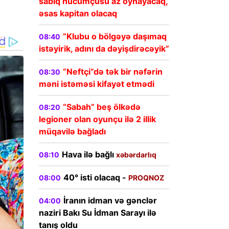
sabiq hücumçusu az oynayacaq,
əsas kapitan olacaq
“Klubu o bölgəyə daşımaq
08:40
istəyirik, adını da dəyişdirəcəyik”
“Neftçi”də tək bir nəfərin
08:30
məni istəməsi kifayət etmədi
“Sabah” beş ölkədə
08:20
legioner olan oyunçu ilə 2 illik
müqavilə bağladı
Hava ilə bağlı
08:10
xəbərdarlıq
40° isti olacaq -
08:00
PROQNOZ
İranın idman və gənclər
04:00
naziri Bakı Su İdman Sarayı ilə
tanış oldu