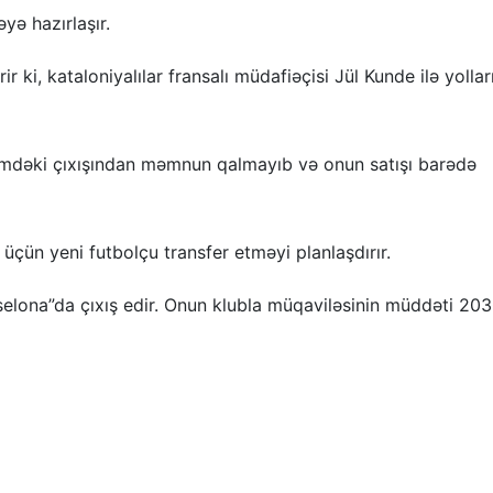
yə hazırlaşır.
r ki, kataloniyalılar fransalı müdafiəçisi Jül Kunde ilə yollar
ümdəki çıxışından məmnun qalmayıb və onun satışı barədə
üçün yeni futbolçu transfer etməyi planlaşdırır.
rselona”da çıxış edir. Onun klubla müqaviləsinin müddəti 20