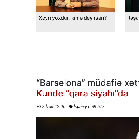
Xeyri yoxdur, kimə deyirsən?
Rəşa
“Barselona” müdafiə xətt
Kunde “qara siyahı”da
2 İyun 22:00
İspaniya
577