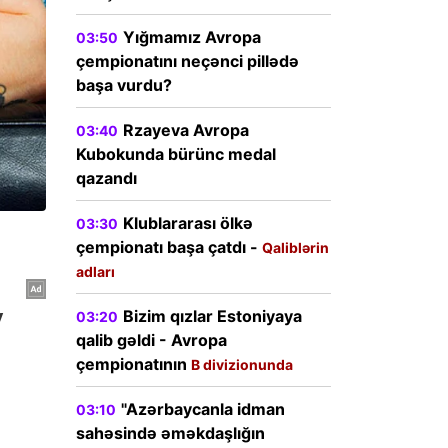
Yığmamız Avropa
03:50
çempionatını neçənci pillədə
başa vurdu?
Rzayeva Avropa
03:40
Kubokunda bürünc medal
qazandı
Klublararası ölkə
03:30
çempionatı başa çatdı -
Qaliblərin
adları
Bizim qızlar Estoniyaya
03:20
qalib gəldi - Avropa
çempionatının
B divizionunda
"Azərbaycanla idman
03:10
sahəsində əməkdaşlığın