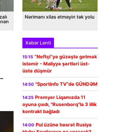
alı
Nərimanı xilas etməyin tək yolu
ənən
Xəbər Lenti
“Neftçi”yə güzəştə getmək
15:15
istəmir - Maliyyə şərtləri üst-
üstə düşmür
-
"Sportinfo TV”də GÜNDƏM
14:50
Premyer Liqamızda 11
14:25
oyuna çıxdı, "Rusenborq"la 3 illik
kontrakt bağladı
Pul üzünə həsrət Rusiya
14:00
klubu Şeydayevə nə verəcək?