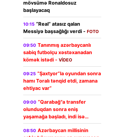
mövsümə Ronaldosuz
başlayacaq
“Real” atasız qalan
10:15
Messiyə başsağlığı verdi -
FOTO
Tanınmış azərbaycanlı
09:50
sabiq futbolçu xəstəxanadan
kömək istədi -
VİDEO
“Şaxtyor”la oyundan sonra
09:25
hamı Toralı tənqid etdi, zamana
ehtiyac var”
“Qarabağ"a transfer
09:00
olunduqdan sonra eniş
yaşamağa başladı, indi isə…
Azərbaycan millisinin
08:50