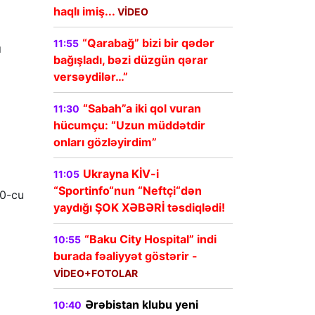
haqlı imiş...
VİDEO
“Qarabağ” bizi bir qədər
11:55
ı
bağışladı, bəzi düzgün qərar
versəydilər…”
“Sabah”a iki qol vuran
11:30
hücumçu: “Uzun müddətdir
onları gözləyirdim”
Ukrayna KİV-i
11:05
“Sportinfo“nun “Neftçi“dən
30-cu
yaydığı ŞOK XƏBƏRİ təsdiqlədi!
“Baku City Hospital” indi
10:55
burada fəaliyyət göstərir -
VİDEO+FOTOLAR
Ərəbistan klubu yeni
10:40