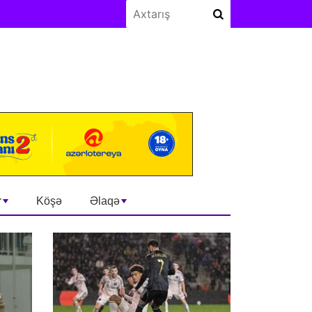
r
Köşə
Əlaqə