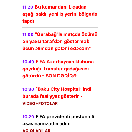
Bu komandanı Liqadan
11:20
aşağı saldı, yeni iş yerini bölgədə
tapdı
"Qarabağ"la matçda özümü
11:00
ən yaxşı tərəfdən göstərmək
üçün əlimdən gələni edəcəm"
FİFA Azərbaycan klubuna
10:40
qoyduğu transfer qadağasını
götürdü - SON DƏQİQƏ
“Baku City Hospital” indi
10:30
burada fəaliyyət göstərir -
VİDEO+FOTOLAR
FIFA prezidenti postuna 5
10:20
əsas namizədin adını
AÇIQLADILAR