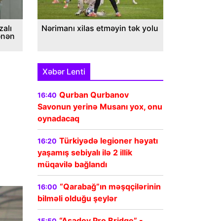
alı
Nərimanı xilas etməyin tək yolu
ənən
Xəbər Lenti
Qurban Qurbanov
16:40
Savonun yerinə Musanı yox, onu
oynadacaq
-
Türkiyədə legioner həyatı
16:20
yaşamış sebiyalı ilə 2 illik
müqavilə bağlandı
“Qarabağ”ın məşqçilərinin
16:00
bilməli olduğu şeylər
“Asadov Pro Bridge” -
15:50