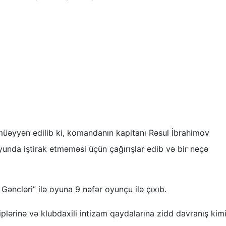
müəyyən edilib ki, komandanın kapitanı Rəsul İbrahimov
yunda iştirak etməməsi üçün çağırışlar edib və bir neçə
ncləri” ilə oyuna 9 nəfər oyunçu ilə çıxıb.
iplərinə və klubdaxili intizam qaydalarına zidd davranış kim