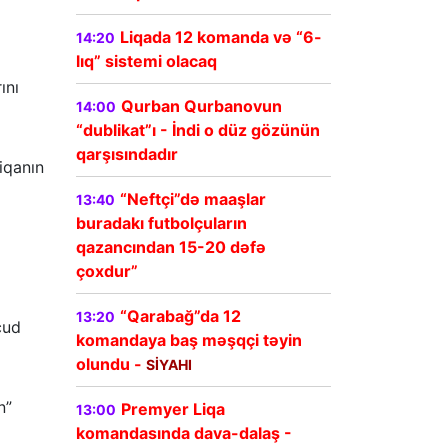
Liqada 12 komanda və “6-
14:20
lıq” sistemi olacaq
ını
Qurban Qurbanovun
14:00
“dublikat”ı - İndi o düz gözünün
qarşısındadır
liqanın
“Neftçi”də maaşlar
13:40
buradakı futbolçuların
qazancından 15-20 dəfə
çoxdur”
“Qarabağ”da 12
13:20
cud
komandaya baş məşqçi təyin
olundu -
SİYAHI
n”
Premyer Liqa
13:00
komandasında dava-dalaş -