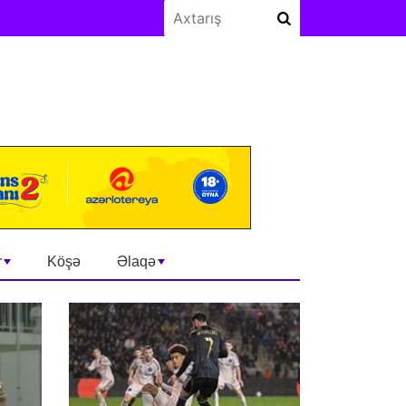
r
Köşə
Əlaqə