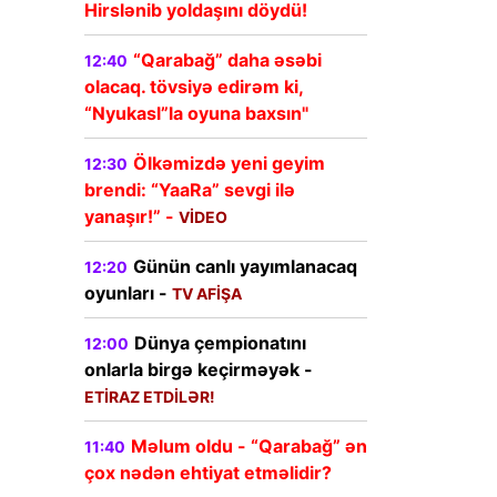
Hirslənib yoldaşını döydü!
“Qarabağ” daha əsəbi
12:40
olacaq. tövsiyə edirəm ki,
“Nyukasl”la oyuna baxsın"
Ölkəmizdə yeni geyim
12:30
brendi: “YaaRa” sevgi ilə
yanaşır!” -
VİDEO
Günün canlı yayımlanacaq
12:20
oyunları -
TV AFİŞA
Dünya çempionatını
12:00
onlarla birgə keçirməyək -
ETİRAZ ETDİLƏR!
Məlum oldu - “Qarabağ” ən
11:40
i
çox nədən ehtiyat etməlidir?