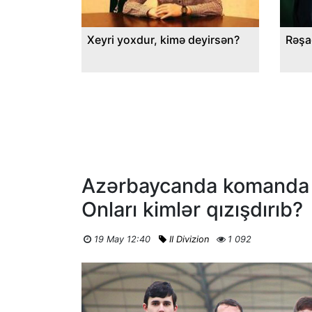
Xeyri yoxdur, kimə deyirsən?
Rəşa
Azərbaycanda komanda “bu
Onları kimlər qızışdırıb?
19 May 12:40
II Divizion
1 092