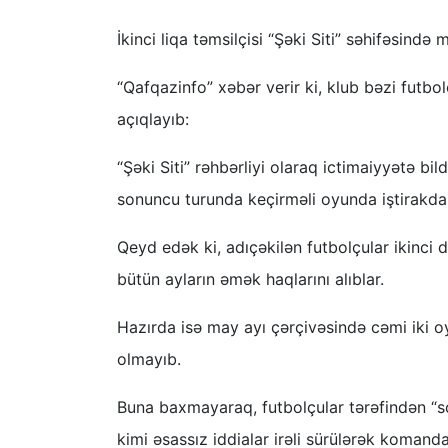
İkinci liqa təmsilçisi “Şəki Siti” səhifəsində
“Qafqazinfo” xəbər verir ki, klub bəzi futb
açıqlayıb:
“Şəki Siti” rəhbərliyi olaraq ictimaiyyətə bi
sonuncu turunda keçirməli oyunda iştirakda
Qeyd edək ki, adıçəkilən futbolçular ikinci 
bütün ayların əmək haqlarını alıblar.
Hazırda isə may ayı çərçivəsində cəmi iki 
olmayıb.
Buna baxmayaraq, futbolçular tərəfindən “so
kimi əsassız iddialar irəli sürülərək koman