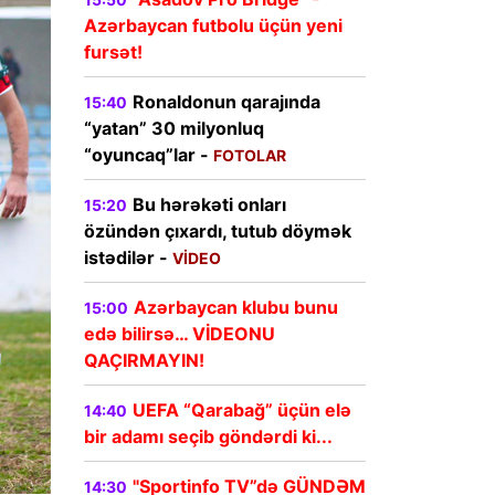
Azərbaycan futbolu üçün yeni
fursət!
Ronaldonun qarajında
15:40
“yatan” 30 milyonluq
“oyuncaq”lar -
FOTOLAR
Bu hərəkəti onları
15:20
özündən çıxardı, tutub döymək
istədilər -
VİDEO
Azərbaycan klubu bunu
15:00
edə bilirsə… VİDEONU
QAÇIRMAYIN!
UEFA “Qarabağ” üçün elə
14:40
bir adamı seçib göndərdi ki...
"Sportinfo TV”də GÜNDƏM
14:30