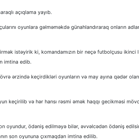
 maraqlı açıqlama yayıb.
olçularını oyunlara gəlməməkdə günahlandıraraq onların adlar
ldirmək istəyirik ki, komandamızın bir neçə futbolçusu ikinci 
n imtina edib.
dövrə ərzində keçirdikləri oyunların və may ayına qədər olan
oyun keçirilib və hər hansı rəsmi əmək haqqı gecikməsi möv
n oyundur, ödəniş edilməyə bilər, əvvəlcədən ödəniş edilsi
danın son oyununa çıxmaqdan imtina edilib.