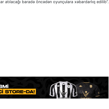
r atılacağı baradə öncədən oyunçulara xəbardarlıq edilib”.