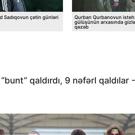
d Sadıqovun çətin günləri
Qurban Qurbanovun istehz
gülüşünün arxasında gizl
qəzəb
nt” qaldırdı, 9 nəfərl qaldılar 