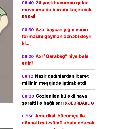
24 yaşlı hücumçu gələn
08:40
mövsümü də burada keçirəcək -
RƏSMİ
Azərbaycan yığmasının
08:30
formasını geyinən əcnəbi deyir
ki…
Axı “Qarabağ” niyə belə
08:20
edir?
Nazir qadınlardan ibarət
08:10
millinin məşqində iştirak etdi
Gözlənilən küləkli hava
08:00
şəraiti ilə bağlı sarı
XƏBƏRDARLIQ
Amerikalı hücumçu ilə
07:50
növbəti mövsümü əhatə edəcək