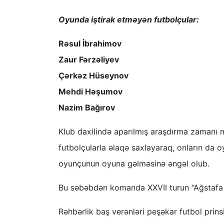
Oyunda iştirak etməyən futbolçular:
Rəsul İbrahimov
Zaur Fərzəliyev
Çərkəz Hüseynov
Mehdi Həşumov
Nazim Bağırov
Klub daxilində aparılmış araşdırma zamanı 
futbolçularla əlaqə saxlayaraq, onların da o
oyunçunun oyuna gəlməsinə əngəl olub.
Bu səbəbdən komanda XXVII turun “Ağstafa Gə
Rəhbərlik baş verənləri peşəkar futbol prins