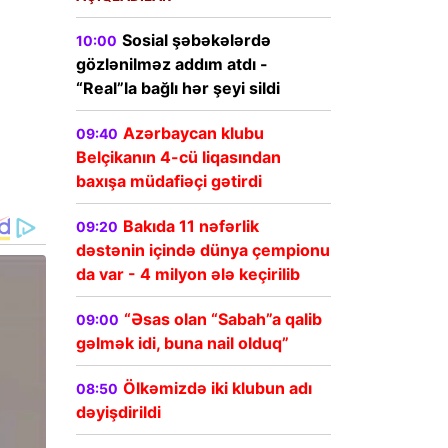
Sosial şəbəkələrdə
10:00
gözlənilməz addım atdı -
“Real”la bağlı hər şeyi sildi
Azərbaycan klubu
09:40
Belçikanın 4-cü liqasından
baxışa müdafiəçi gətirdi
Bakıda 11 nəfərlik
09:20
dəstənin içində dünya çempionu
da var - 4 milyon ələ keçirilib
“Əsas olan “Sabah”a qalib
09:00
gəlmək idi, buna nail olduq”
Ölkəmizdə iki klubun adı
08:50
dəyişdirildi