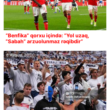
“Benfika” qorxu içində: “Yol uzaq,
”Sabah” arzuolunmaz rəqibdir”
8 Avqust 20:00