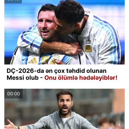
DÇ-2026-da ən çox təhdid olunan
Messi olub -
Onu ölümlə hədələyiblər!
00:00