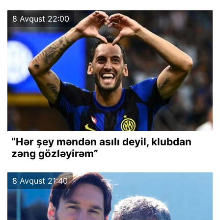
8 Avqust 22:00
“Hər şey məndən asılı deyil, klubdan
zəng gözləyirəm”
8 Avqust 21:40