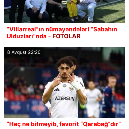
“Villarreal”ın nümayəndələri “Sabahın
Ulduzları”nda -
FOTOLAR
8 Avqust 22:20
“Heç nə bitməyib, favorit “Qarabağ”dır”