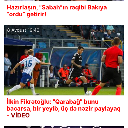
Hazırlaşın, “Sabah”ın rəqibi Bakıya
“ordu” gətirir!
8 Avqust 19:40
İlkin Fikrətoğlu: "Qarabağ" bunu
bacarsa, bir yeyib, üç də nəzir paylayaq
-
VİDEO