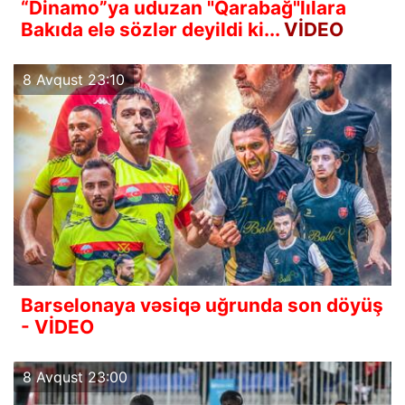
“Dinamo”ya uduzan "Qarabağ"lılara
Bakıda elə sözlər deyildi ki...
VİDEO
8 Avqust 23:10
Barselonaya vəsiqə uğrunda son döyüş
- VİDEO
8 Avqust 23:00