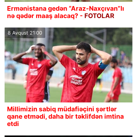
Ermənistana gedən “Araz-Naxçıvan”lı
nə qədər maaş alacaq? -
FOTOLAR
8 Avqust 21:00
Millimizin sabiq müdafiəçini şərtlər
qane etmədi, daha bir təklifdən imtina
etdi