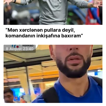
“Mən xərclənən pullara deyil,
komandanın inkişafına baxıram”
8 Avqust 23:40