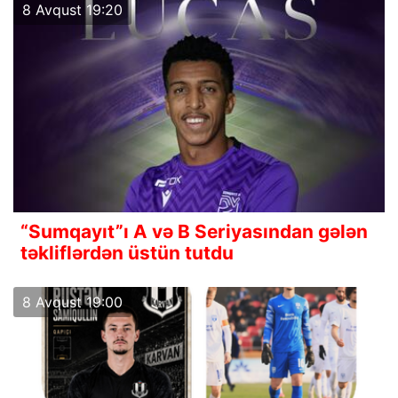
8 Avqust 19:20
“Sumqayıt”ı A və B Seriyasından gələn
təkliflərdən üstün tutdu
8 Avqust 19:00