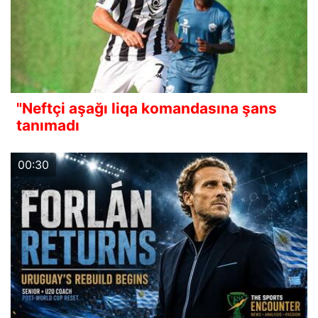
"Neftçi aşağı liqa komandasına şans
tanımadı
00:30