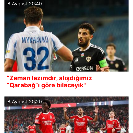
8 Avqust 20:40
“Zaman lazımdır, alışdığımız
“Qarabağ”ı görə biləcəyik"
8 Avqust 20:20