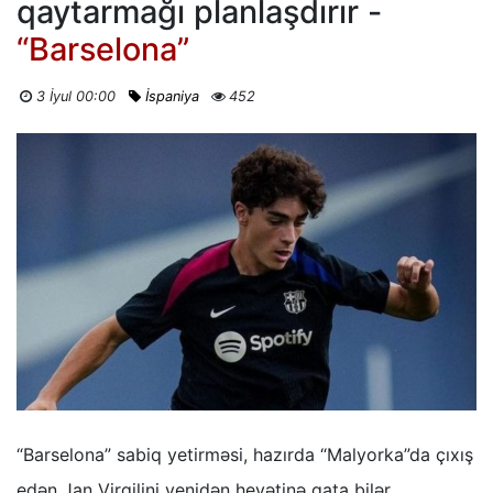
qaytarmağı planlaşdırır -
“Barselona”
3 İyul 00:00
İspaniya
452
“Barselona” sabiq yetirməsi, hazırda “Malyorka”da çıxış
edən Jan Virgilini yenidən heyətinə qata bilər.