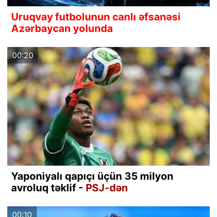
Uruqvay futbolunun canlı əfsanəsi
Azərbaycan yolunda
00:20
Yaponiyalı qapıçı üçün 35 milyon
avroluq təklif -
PSJ-dən
00:10