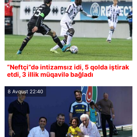
“Neftçi”də intizamsız idi, 5 qolda iştirak
etdi, 3 illik müqavilə bağladı
8 Avqust 22:40