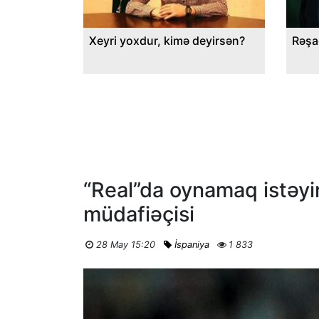
Xeyri yoxdur, kimə deyirsən?
Rəşa
“Real”da oynamaq istəyir
müdafiəçisi
28 May 15:20
İspaniya
1 833