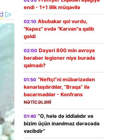
endi - 1+1 illik müqavilə
Abubakar qol vurdu,
02:10
"Kəpəz" evdə "Karvan"a qalib
gəldi
Dəyəri 800 min avroya
02:00
bərabər legioner niyə burada
qalmadı?
“Neftçi”ni mübarizədən
01:50
kənarlaşdırdılar, “Braqa” ilə
bacarmadılar - Konfrans
NƏTİCƏLƏRİ
“O, hələ də iddialıdır və
01:40
bizim üçün inanılmaz dərəcədə
vacibdir”