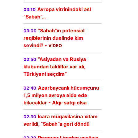
Avropa vitrinindəki əsl
03:10
“Sabah”…
"Sabah"ın potensial
03:00
rəqiblərinin duelində kim
sevindi? -
VİDEO
“Asiyadan və Rusiya
02:50
klubundan təkliflər var idi,
Türkiyəni seçdim”
Azərbaycanlı hücumçunu
02:40
1,5 milyon avroya əldə edə
biləcəklər - Alqı-satqı olsa
İcarə müqaviləsinə xitam
02:30
verildi, “Sabah”a geri döndü
Premyer Liqadan aşağıya
02:20