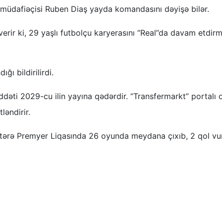
in müdafiəçisi Ruben Diaş yayda komandasını dəyişə bilər.
erir ki, 29 yaşlı futbolçu karyerasını “Real”da davam etdir
ı bildirilirdi.
ddəti 2029-cu ilin yayına qədərdir. “Transfermarkt” portalı
ləndirir.
ltərə Premyer Liqasında 26 oyunda meydana çıxıb, 2 qol vu