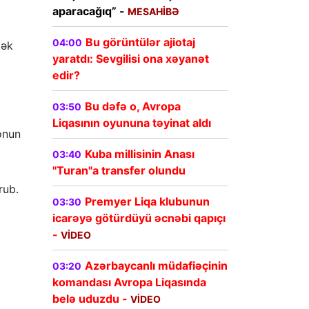
aparacağıq” -
MESAHİBƏ
Bu görüntülər ajiotaj
04:00
mək
yaratdı: Sevgilisi ona xəyanət
edir?
Bu dəfə o, Avropa
03:50
Liqasının oyununa təyinat aldı
 onun
Kuba millisinin Anası
03:40
"Turan"a transfer olundu
rub.
Premyer Liqa klubunun
03:30
icarəyə götürdüyü əcnəbi qapıçı
-
VİDEO
Azərbaycanlı müdafiəçinin
03:20
komandası Avropa Liqasında
belə uduzdu -
VİDEO