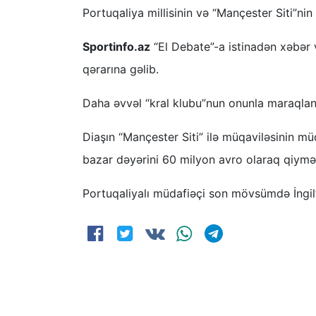
Portuqaliya millisinin və “Mançester Siti”n
Sportinfo.az
“El Debate”-a istinadən xəbər v
qərarına gəlib.
Daha əvvəl “kral klubu”nun onunla maraqlandığ
Diaşın “Mançester Siti” ilə müqaviləsinin mü
bazar dəyərini 60 milyon avro olaraq qiymət
Portuqaliyalı müdafiəçi son mövsümdə İngi