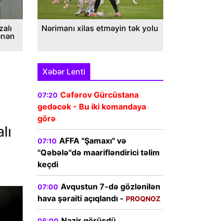
alı
Nərimanı xilas etməyin tək yolu
ənən
Xəbər Lenti
Cəfərov Gürcüstana
07:20
gedəcək - Bu iki komandaya
görə
lı
AFFA "Şamaxı" və
07:10
"Qəbələ"də maarifləndirici təlim
keçdi
Avqustun 7-də gözlənilən
07:00
hava şəraiti açıqlandı -
PROQNOZ
Nazir görüşdü,
05:00