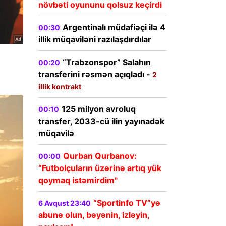
növbəti oyununu qolsuz keçirdi
Argentinalı müdafiəçi ilə 4
00:30
illik müqaviləni razılaşdırdılar
“Trabzonspor” Salahın
00:20
transferini rəsmən açıqladı -
2
illik kontrakt
125 milyon avroluq
00:10
transfer, 2033-cü ilin yayınadək
müqavilə
Qurban Qurbanov:
00:00
“Futbolçuların üzərinə artıq yük
qoymaq istəmirdim"
“Sportinfo TV”yə
6 Avqust 23:40
abunə olun, bəyənin, izləyin,