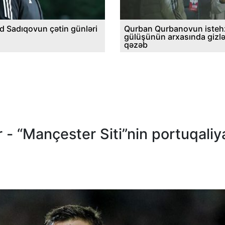
d Sadıqovun çətin günləri
Qurban Qurbanovun istehz
gülüşünün arxasında gizl
qəzəb
 - “Mançester Siti”nin portuqaliya