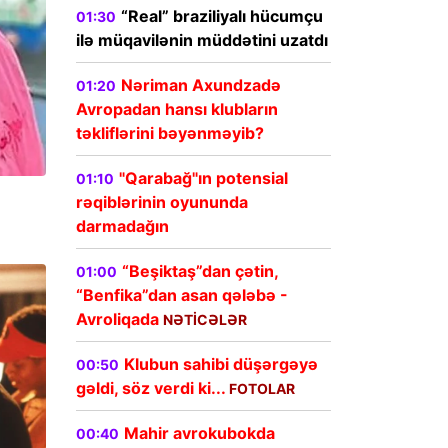
“Real” braziliyalı hücumçu
01:30
ilə müqavilənin müddətini uzatdı
Nəriman Axundzadə
01:20
Avropadan hansı klubların
təkliflərini bəyənməyib?
"Qarabağ"ın potensial
01:10
rəqiblərinin oyununda
darmadağın
“Beşiktaş”dan çətin,
01:00
“Benfika”dan asan qələbə -
Avroliqada
NƏTİCƏLƏR
Klubun sahibi düşərgəyə
00:50
gəldi, söz verdi ki...
FOTOLAR
Mahir avrokubokda
00:40