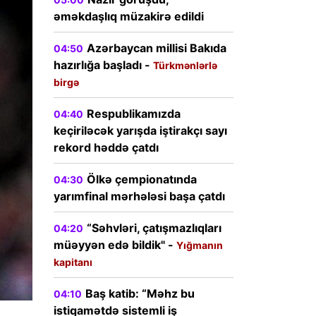
əməkdaşlıq müzakirə edildi
Azərbaycan millisi Bakıda
04:50
hazırlığa başladı -
Türkmənlərlə
birgə
Respublikamızda
04:40
keçiriləcək yarışda iştirakçı sayı
rekord həddə çatdı
Ölkə çempionatında
04:30
yarımfinal mərhələsi başa çatdı
“Səhvləri, çatışmazlıqları
04:20
müəyyən edə bildik" -
Yığmanın
kapitanı
Baş katib: “Məhz bu
04:10
istiqamətdə sistemli iş