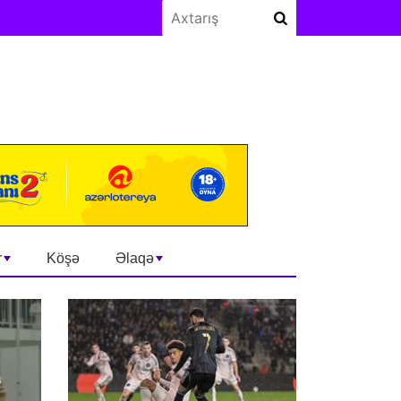
r
Köşə
Əlaqə