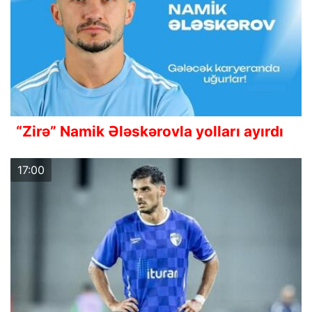
“Zirə” Namik Ələskərovla yolları ayırdı
17:00