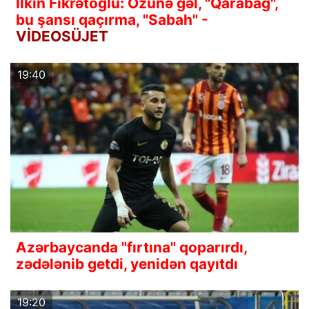
İlkin Fikrətoğlu: Özünə gəl, "Qarabağ",
bu şansı qaçırma, "Sabah" -
VİDEOSÜJET
19:40
Azərbaycanda "fırtına" qoparırdı,
zədələnib getdi, yenidən qayıtdı
19:20