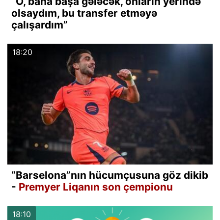
“O, baha başa gələcək, onların yerində
olsaydım, bu transfer etməyə
çalışardım”
18:20
“Barselona”nın hücumçusuna göz dikib
-
Premyer Liqanın son çempionu
18:10