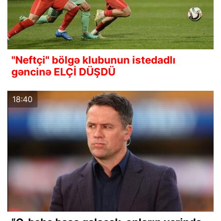
"Neftçi" bölgə klubunun istedadlı
gəncinə ELÇİ DÜŞDÜ
18:40