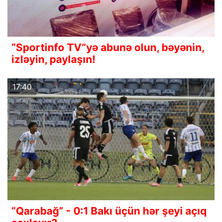
“Sportinfo TV”yə abunə olun, bəyənin,
izləyin, paylaşın!
17:40
“Qarabağ” - 0:1 Bakı üçün hər şeyi açıq