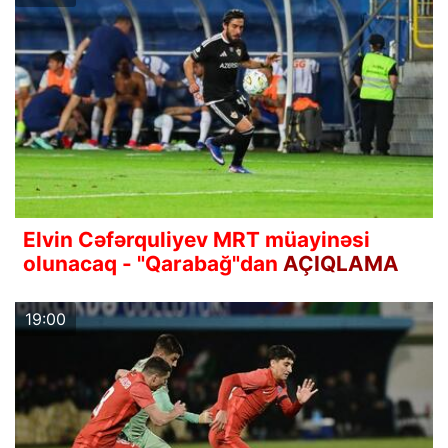
Elvin Cəfərquliyev MRT müayinəsi
olunacaq - "Qarabağ"dan
AÇIQLAMA
19:00