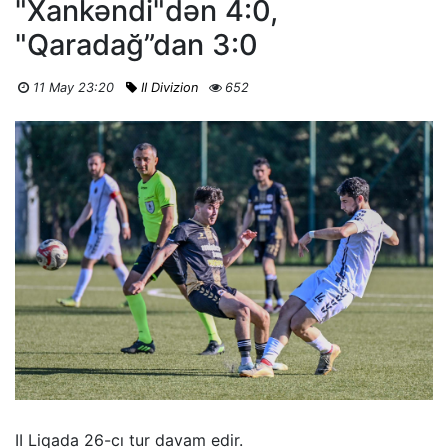
"Xankəndi"dən 4:0,
"Qaradağ”dan 3:0
11 May 23:20
II Divizion
652
II Liqada 26-cı tur davam edir.