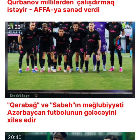
Qurbanov millilərdən çalışdırmaq
istəyir - AFFA-ya sənəd verdi
21:00
"Qarabağ" və "Sabah"ın məğlubiyyəti
Azərbaycan futbolunun gələcəyini
xilas edir
20:40