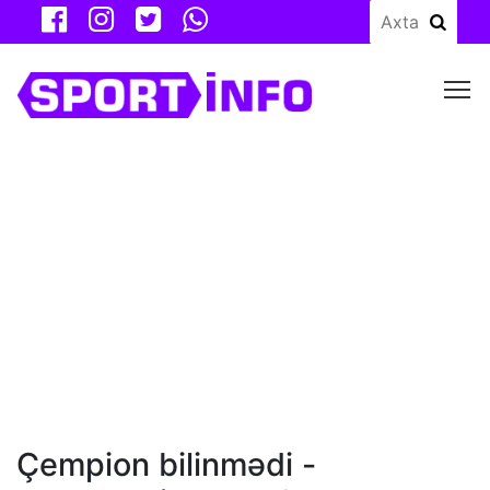
M
Çempion bilinmədi -