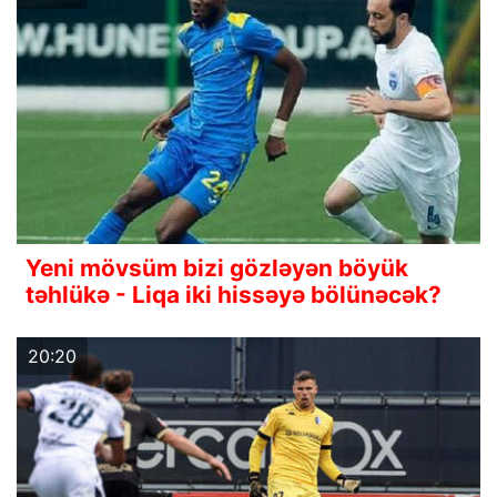
Yeni mövsüm bizi gözləyən böyük
təhlükə - Liqa iki hissəyə bölünəcək?
20:20