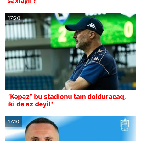
saxlayır?
17:20
“Kəpəz” bu stadionu tam dolduracaq,
iki də az deyil"
17:10