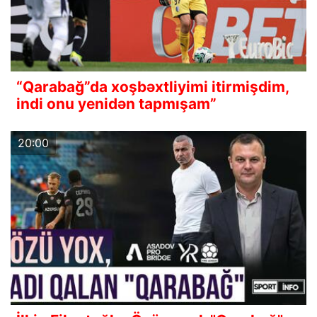
“Qarabağ”da xoşbəxtliyimi itirmişdim,
indi onu yenidən tapmışam”
20:00