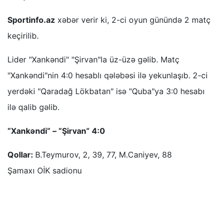
Sportinfo.az
xəbər verir ki, 2-ci oyun günündə 2 matç
keçirilib.
Lider "Xankəndi" "Şirvan"la üz-üzə gəlib. Matç
"Xankəndi"nin 4:0 hesablı qələbəsi ilə yekunlaşıb. 2-ci
yerdəki "Qaradağ Lökbatan" isə "Quba"ya 3:0 hesabı
ilə qalib gəlib.
“Xankəndi” – “Şirvan” 4:0
Qollar:
B.Teymurov, 2, 39, 77, M.Caniyev, 88
Şamaxı OİK sadionu