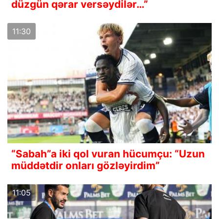
düzgün qərar versəydilər…”
11:30
“Sabah”a iki qol vuran hücumçu: “Uzun
müddətdir onları gözləyirdim”
11:05