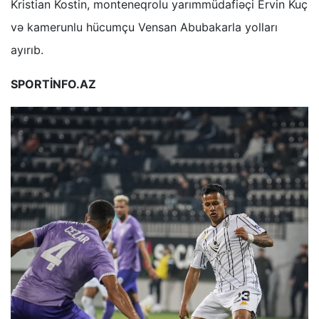
Kristian Kostin, monteneqrolu yarımmüdafiəçi Ervin Kuç
və kamerunlu hücumçu Vensan Abubakarla yolları
ayırıb.
SPORTİNFO.AZ