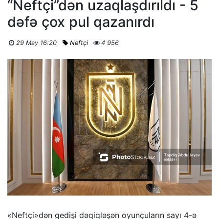
“Neftçi”dən uzaqlaşdırıldı - 5
dəfə çox pul qazanırdı
29 May 16:20
Neftçi
4 956
«Neftçi»dən gedişi dəqiqləşən oyunçuların sayı 4-ə