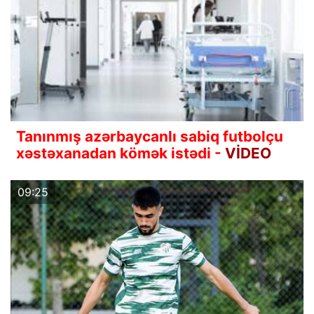
Tanınmış azərbaycanlı sabiq futbolçu
xəstəxanadan kömək istədi -
VİDEO
09:25