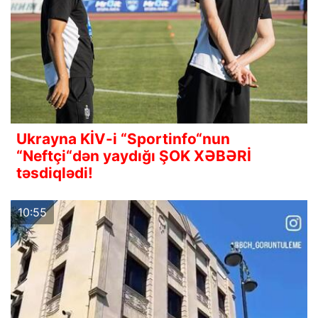
Ukrayna KİV-i “Sportinfo“nun
“Neftçi“dən yaydığı ŞOK XƏBƏRİ
təsdiqlədi!
10:55