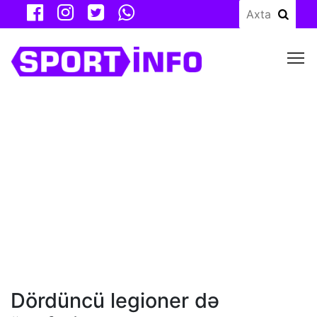
M
Dördüncü legioner də