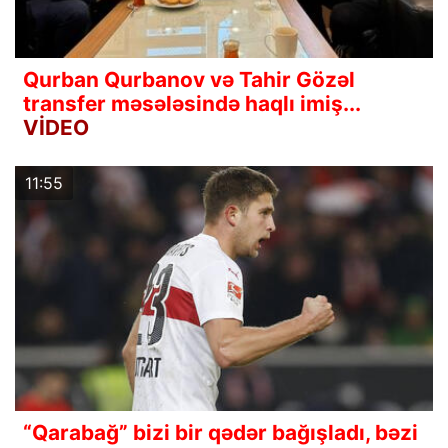
Qurban Qurbanov və Tahir Gözəl
transfer məsələsində haqlı imiş...
VİDEO
11:55
“Qarabağ” bizi bir qədər bağışladı, bəzi