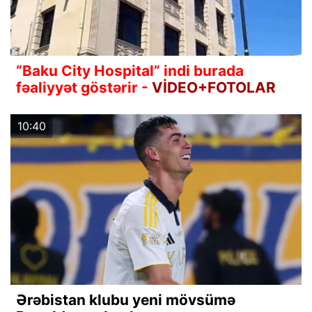
“Baku City Hospital” indi burada
fəaliyyət göstərir -
VİDEO+FOTOLAR
10:40
Ərəbistan klubu yeni mövsümə