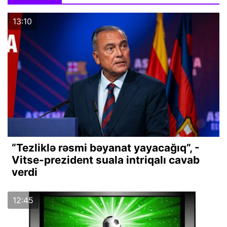
13:10
“Tezliklə rəsmi bəyanat yayacağıq”, -
Vitse-prezident suala intriqalı cavab
verdi
12:45