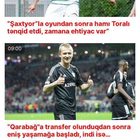
“Şaxtyor”la oyundan sonra hamı Toralı
tənqid etdi, zamana ehtiyac var”
09:00
“Qarabağ"a transfer olunduqdan sonra
eniş yaşamağa başladı, indi isə…