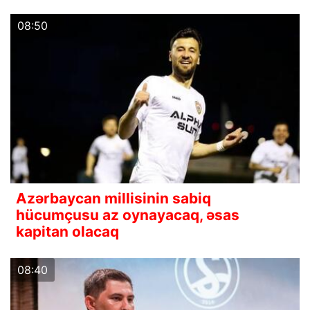
08:50
Azərbaycan millisinin sabiq
hücumçusu az oynayacaq, əsas
kapitan olacaq
08:40