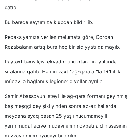
çatıb.
Bu barədə saytımıza klubdan bildirilib.
Redaksiyamıza verilən məlumata görə, Cordan
Rezabalanın artıq bura heç bir aidiyyatı qalmayıb.
Paytaxt təmsilçisi ekvadorlunu ötən ilin iyulunda
sıralarına qatıb. Həmin vaxt “ağ-qaralar“la 1+1 illik
müqavilə bağlamış legionerlə yollar ayrılıb.
Samir Abassovun istəyi ilə ağ-qara formanı geyinmiş,
baş məşqçi dəyişikliyindən sonra az-az hallarda
meydana ayaq basan 25 yaşlı hücumameyilli
yarımmüdafiəçiyə müqavilənin növbəti aid hissəsinin
qüvvəyə minməyəcəyi bildirilib.