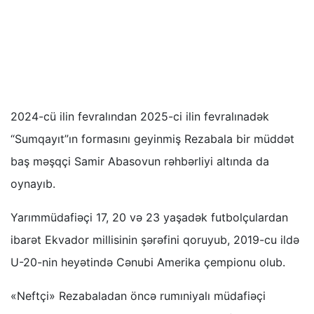
2024-cü ilin fevralından 2025-ci ilin fevralınadək
“Sumqayıt”ın formasını geyinmiş Rezabala bir müddət
baş məşqçi Samir Abasovun rəhbərliyi altında da
oynayıb.
Yarımmüdafiəçi 17, 20 və 23 yaşadək futbolçulardan
ibarət Ekvador millisinin şərəfini qoruyub, 2019-cu ildə
U-20-nin heyətində Cənubi Amerika çempionu olub.
«Neftçi» Rezabaladan öncə rumıniyalı müdafiəçi