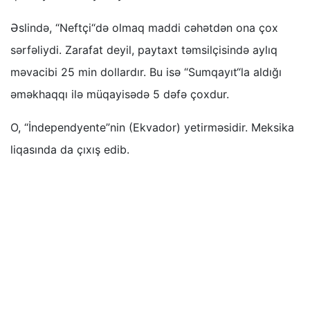
Əslində, “Neftçi“də olmaq maddi cəhətdən ona çox
sərfəliydi. Zarafat deyil, paytaxt təmsilçisində aylıq
məvacibi 25 min dollardır. Bu isə “Sumqayıt“la aldığı
əməkhaqqı ilə müqayisədə 5 dəfə çoxdur.
O, “İndependyente”nin (Ekvador) yetirməsidir. Meksika
liqasında da çıxış edib.