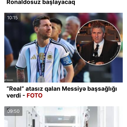
Ronaldosuz başlayacaq
10:15
“Real” atasız qalan Messiyə başsağlığı
verdi -
FOTO
09:50