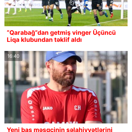
“Qarabağ”dan getmiş vinger Üçüncü
Liqa klubundan təklif aldı
16:40
Yeni baş məşqçinin səlahiyyətlərini