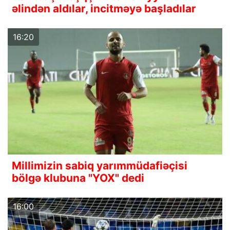
əlindən aldılar, incitməyə başladılar
16:20
Millimizin sabiq yarımmüdafiəçisi
bölgə klubuna "YOX" dedi
16:00