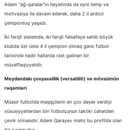
Adem "ağ-qaralar"ın heyətində də eyni temp və
motivasiya ilə davam edərək, daha 2 il ardıcıl
çempionluq yaşadı.
İki fərqli sistemdə, iki fərqli fəlsəfəyə sahib böyük
klubda üst-üstə 4 il çempion olmaq gənc futbol
tarixində nadir hallarda rast gəlinən bir
müvəffəqiyyətdir.
Meydandakı çoxşaxəlilik (versatiliti) və mövsümün
rəqəmləri
Müasir futbolda məşqçilərin ən çox dəyər verdiyi
xüsusiyyətlərdən biri futbolçunun taktiki cəhətdən
çevik olmasıdır. Adem Qarayev məhz bu profildə olan
bir oyunçudur.