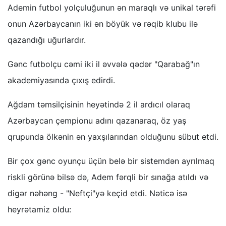
Ademin futbol yolçuluğunun ən maraqlı və unikal tərəfi
onun Azərbaycanın iki ən böyük və rəqib klubu ilə
qazandığı uğurlardır.
Gənc futbolçu cəmi iki il əvvələ qədər "Qarabağ"ın
akademiyasında çıxış edirdi.
Ağdam təmsilçisinin heyətində 2 il ardıcıl olaraq
Azərbaycan çempionu adını qazanaraq, öz yaş
qrupunda ölkənin ən yaxşılarından olduğunu sübut etdi.
Bir çox gənc oyunçu üçün belə bir sistemdən ayrılmaq
riskli görünə bilsə də, Adem fərqli bir sınağa atıldı və
digər nəhəng - "Neftçi"yə keçid etdi. Nəticə isə
heyrətamiz oldu: