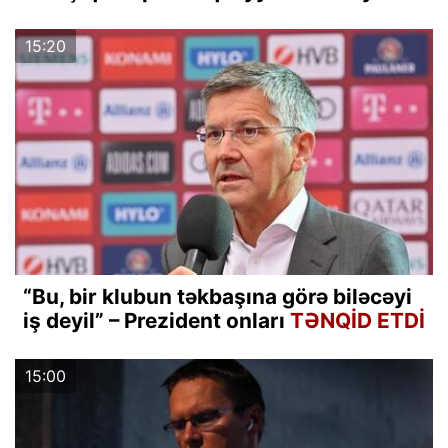
15:20
“Bu, bir klubun təkbaşına görə biləcəyi
iş deyil” – Prezident onları
TƏNQİD ETDİ
15:00