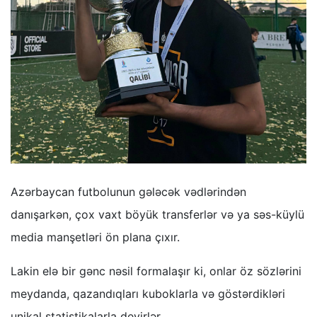
Azərbaycan futbolunun gələcək vədlərindən
danışarkən, çox vaxt böyük transferlər və ya səs-küylü
media manşetləri ön plana çıxır.
Lakin elə bir gənc nəsil formalaşır ki, onlar öz sözlərini
meydanda, qazandıqları kuboklarla və göstərdikləri
unikal statistikalarla deyirlər.