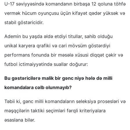
U-17 səviyyəsində komandanın birbaşa 12 qoluna töhfə
vermək hücum oyunçusu üçün kifayət qədər yüksək və
stabil göstəricidir.
Ademin bu yaşda əldə etdiyi titullar, sahib olduğu
unikal karyera qrafiki və cari mövsüm göstərdiyi
performans fonunda bir məsələ xüsusi diqqət çəkir və
futbol ictimaiyyətində suallar doğurur:
Bu gəstəricilərə malik bir gənc niyə hələ də milli
komandalara cəlb olunmayıb?
Təbii ki, gənc milli komandaların seleksiya prosesləri və
məşqçilərin taktiki seçimləri fərqli kriteriyalara
əsaslana bilər.