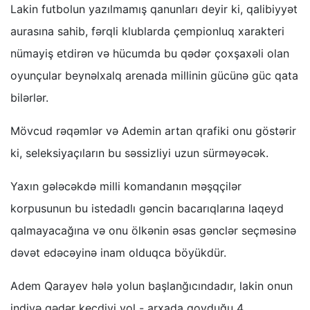
Lakin futbolun yazılmamış qanunları deyir ki, qalibiyyət
aurasına sahib, fərqli klublarda çempionluq xarakteri
nümayiş etdirən və hücumda bu qədər çoxşaxəli olan
oyunçular beynəlxalq arenada millinin gücünə güc qata
bilərlər.
Mövcud rəqəmlər və Ademin artan qrafiki onu göstərir
ki, seleksiyaçıların bu səssizliyi uzun sürməyəcək.
Yaxın gələcəkdə milli komandanın məşqçilər
korpusunun bu istedadlı gəncin bacarıqlarına laqeyd
qalmayacağına və onu ölkənin əsas gənclər seçməsinə
dəvət edəcəyinə inam olduqca böyükdür.
Adem Qarayev hələ yolun başlanğıcındadır, lakin onun
indiyə qədər keçdiyi yol - arxada qoyduğu 4