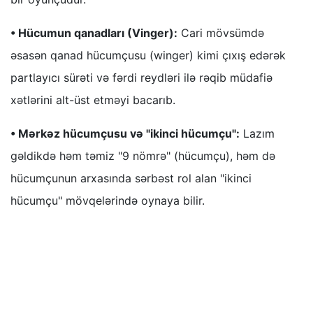
• Hücumun qanadları (Vinger):
Cari mövsümdə
əsasən qanad hücumçusu (winger) kimi çıxış edərək
partlayıcı sürəti və fərdi reydləri ilə rəqib müdafiə
xətlərini alt-üst etməyi bacarıb.
• Mərkəz hücumçusu və "ikinci hücumçu":
Lazım
gəldikdə həm təmiz "9 nömrə" (hücumçu), həm də
hücumçunun arxasında sərbəst rol alan "ikinci
hücumçu" mövqelərində oynaya bilir.