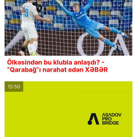
Ölkəsindən bu klubla anlaşdı? -
“Qarabağ”ı narahat edən XƏBƏR
15:50