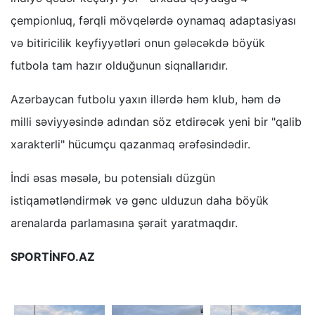
çempionluq, fərqli mövqelərdə oynamaq adaptasiyası
və bitiricilik keyfiyyətləri onun gələcəkdə böyük
futbola tam hazır olduğunun siqnallarıdır.
Azərbaycan futbolu yaxın illərdə həm klub, həm də
milli səviyyəsində adından söz etdirəcək yeni bir "qalib
xarakterli" hücumçu qazanmaq ərəfəsindədir.
İndi əsas məsələ, bu potensialı düzgün
istiqamətləndirmək və gənc ulduzun daha böyük
arenalarda parlamasına şərait yaratmaqdır.
SPORTİNFO.AZ