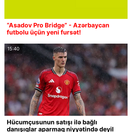
“Asadov Pro Bridge” - Azərbaycan
futbolu üçün yeni fursət!
15:40
Hücumçusunun satışı ilə bağlı
danışıqlar aparmaq niyyətində deyil