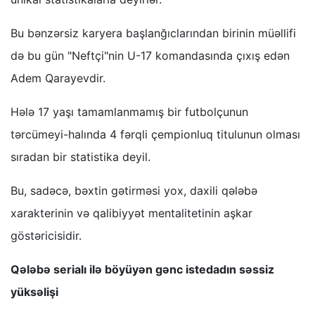
Bu bənzərsiz karyera başlanğıclarından birinin müəllifi
də bu gün "Neftçi"nin U-17 komandasında çıxış edən
Adem Qarayevdir.
Hələ 17 yaşı tamamlanmamış bir futbolçunun
tərcümeyi-halında 4 fərqli çempionluq titulunun olması
sıradan bir statistika deyil.
Bu, sadəcə, bəxtin gətirməsi yox, daxili qələbə
xarakterinin və qalibiyyət mentalitetinin aşkar
göstəricisidir.
Qələbə serialı ilə böyüyən gənc istedadın səssiz
yüksəlişi