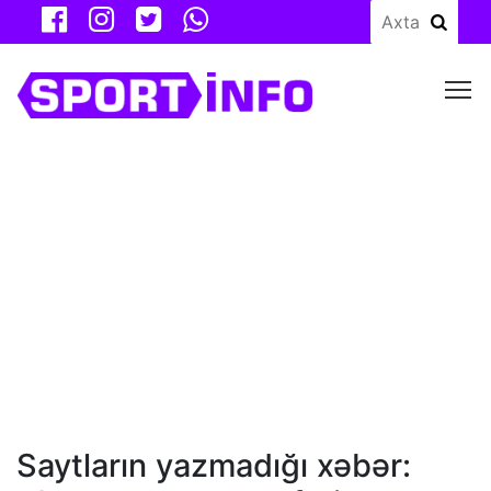
M
Saytların yazmadığı xəbər: