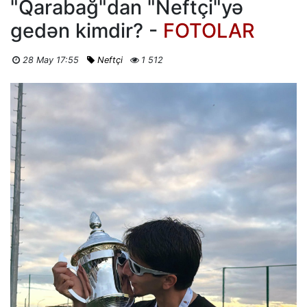
"Qarabağ"dan "Neftçi"yə
gedən kimdir? -
FOTOLAR
28 May 17:55
Neftçi
1 512