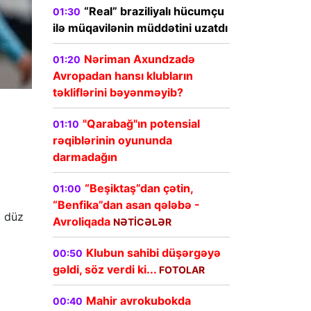
“Real” braziliyalı hücumçu
01:30
ilə müqavilənin müddətini uzatdı
Nəriman Axundzadə
01:20
Avropadan hansı klubların
təkliflərini bəyənməyib?
"Qarabağ"ın potensial
01:10
rəqiblərinin oyununda
darmadağın
“Beşiktaş”dan çətin,
01:00
“Benfika”dan asan qələbə -
, düz
Avroliqada
NƏTİCƏLƏR
Klubun sahibi düşərgəyə
00:50
gəldi, söz verdi ki...
FOTOLAR
Mahir avrokubokda
00:40