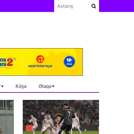
r
Köşə
Əlaqə