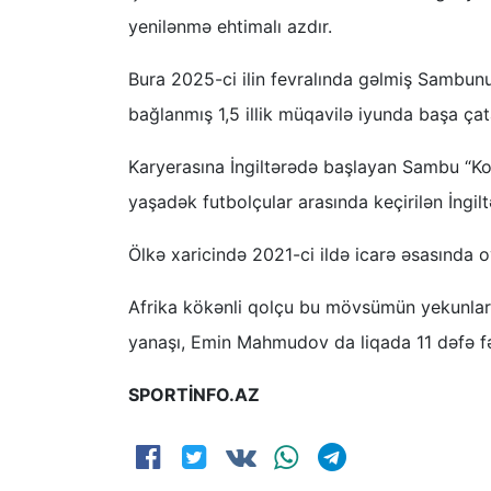
yenilənmə ehtimalı azdır.
Bura 2025-ci ilin fevralında gəlmiş Sambunu
bağlanmış 1,5 illik müqavilə iyunda başa ça
Karyerasına İngiltərədə başlayan Sambu “Kov
yaşadək futbolçular arasında keçirilən İngil
Ölkə xaricində 2021-ci ildə icarə əsasında
Afrika kökənli qolçu bu mövsümün yekunların
yanaşı, Emin Mahmudov da liqada 11 dəfə fə
SPORTİNFO.AZ