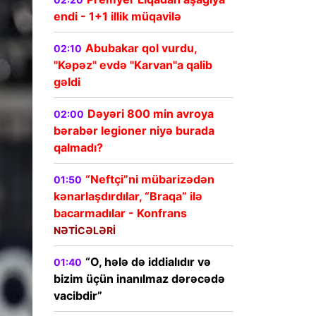
endi - 1+1 illik müqavilə
Abubakar qol vurdu,
02:10
"Kəpəz" evdə "Karvan"a qalib
gəldi
Dəyəri 800 min avroya
02:00
bərabər legioner niyə burada
qalmadı?
“Neftçi”ni mübarizədən
01:50
kənarlaşdırdılar, “Braqa” ilə
bacarmadılar - Konfrans
NƏTİCƏLƏRİ
“O, hələ də iddialıdır və
01:40
bizim üçün inanılmaz dərəcədə
vacibdir”