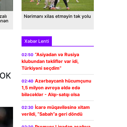
alı
Nərimanı xilas etməyin tək yolu
ənən
Xəbər Lenti
“Asiyadan və Rusiya
02:50
klubundan təkliflər var idi,
Türkiyəni seçdim”
ŞOK
Azərbaycanlı hücumçunu
02:40
1,5 milyon avroya əldə edə
biləcəklər - Alqı-satqı olsa
İcarə müqaviləsinə xitam
02:30
verildi, “Sabah”a geri döndü
Premyer Liqadan aşağıya
02:20