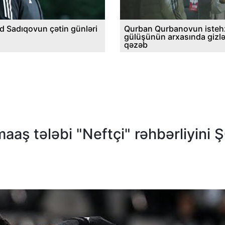
d Sadıqovun çətin günləri
Qurban Qurbanovun istehz
gülüşünün arxasında gizl
qəzəb
aaş tələbi "Neftçi" rəhbərliyini 