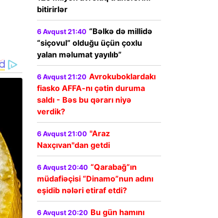
bitirirlər
“Bəlkə də millidə
6 Avqust 21:40
“siçovul” olduğu üçün çoxlu
yalan məlumat yayılıb”
Avrokuboklardakı
6 Avqust 21:20
fiasko AFFA-nı çətin duruma
saldı - Bəs bu qərarı niyə
verdik?
"Araz
6 Avqust 21:00
Naxçıvan"dan getdi
“Qarabağ”ın
6 Avqust 20:40
müdafiəçisi “Dinamo”nun adını
eşidib nələri etiraf etdi?
Bu gün hamını
6 Avqust 20:20