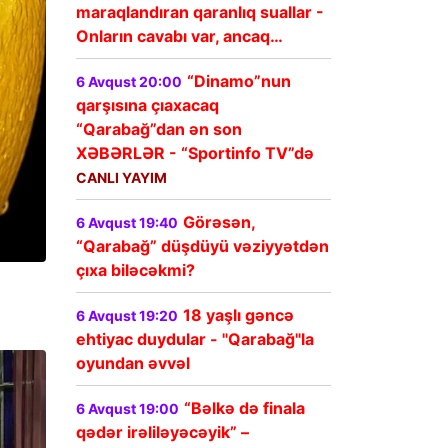
maraqlandıran qaranlıq suallar -
Onların cavabı var, ancaq…
“Dinamo”nun
6 Avqust 20:00
qarşısına çıaxacaq
“Qarabağ”dan ən son
XƏBƏRLƏR - “Sportinfo TV”də
CANLI YAYIM
Görəsən,
6 Avqust 19:40
“Qarabağ” düşdüyü vəziyyətdən
çıxa biləcəkmi?
18 yaşlı gəncə
6 Avqust 19:20
ehtiyac duydular - "Qarabağ"la
oyundan əvvəl
“Bəlkə də finala
6 Avqust 19:00
qədər irəliləyəcəyik” –