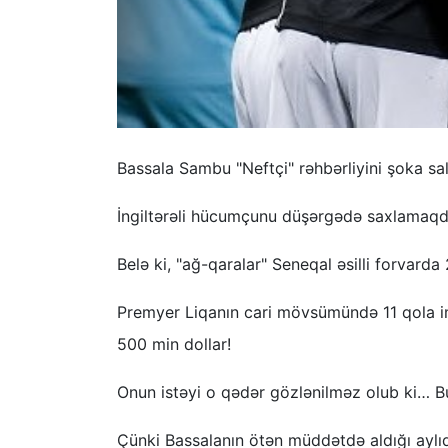
Bassala Sambu "Neftçi" rəhbərliyini şoka sal
İngiltərəli hücumçunu düşərgədə saxlamaqda
Belə ki, "ağ-qaralar" Seneqal əsilli forvarda 2
Premyer Liqanın cari mövsümündə 11 qola im
500 min dollar!
Onun istəyi o qədər gözlənilməz olub ki… Bu
Çünki Bassalanın ötən müddətdə aldığı aylı