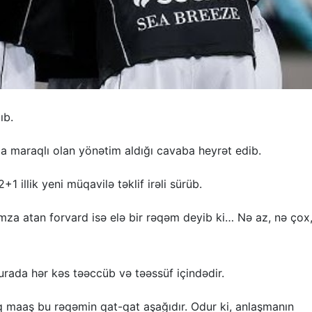
ıb.
 maraqlı olan yönətim aldığı cavaba heyrət edib.
+1 illik yeni müqavilə təklif irəli sürüb.
za atan forvard isə elə bir rəqəm deyib ki… Nə az, nə çox
rada hər kəs təəccüb və təəssüf içindədir.
q maaş bu rəqəmin qat-qat aşağıdır. Odur ki, anlaşmanın