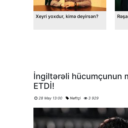
Xeyri yoxdur, kimə deyirsən?
Rəşa
İngiltərəli hücumçunun m
ETDİ!
28 May 13:00
Neftçi
3 929