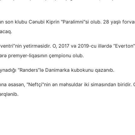
n son klubu Cənubi Kiprin "Paralimni"si olub. 28 yaşlı forva
tacaq.
entri”nin yetirməsidir. O, 2017 və 2019-cu illərdə “Everton
tərə premyer-liqasının çempionu olub.
 oynadığı “Randers”lə Danimarka kubokunu qazanıb.
a əsasən, "Neftçi"nin ən məhsuldar iki simasından biridir.
rqlənib.