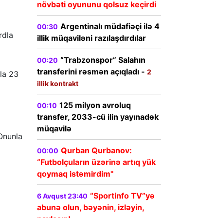
növbəti oyununu qolsuz keçirdi
Argentinalı müdafiəçi ilə 4
00:30
rdla
illik müqaviləni razılaşdırdılar
“Trabzonspor” Salahın
00:20
transferini rəsmən açıqladı -
2
”la 23
illik kontrakt
125 milyon avroluq
00:10
transfer, 2033-cü ilin yayınadək
müqavilə
 Onunla
Qurban Qurbanov:
00:00
“Futbolçuların üzərinə artıq yük
qoymaq istəmirdim"
“Sportinfo TV”yə
6 Avqust 23:40
abunə olun, bəyənin, izləyin,