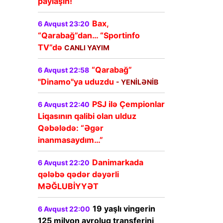
paylaşın!
Bax,
6 Avqust 23:20
“Qarabağ”dan… “Sportinfo
TV”də
CANLI YAYIM
“Qarabağ”
6 Avqust 22:58
"Dinamo"ya uduzdu
- YENİLƏNİB
PSJ ilə Çempionlar
6 Avqust 22:40
Liqasının qalibi olan ulduz
Qəbələdə: “Əgər
inanmasaydım…”
Danimarkada
6 Avqust 22:20
qələbə qədər dəyərli
MƏĞLUBİYYƏT
19 yaşlı vingerin
6 Avqust 22:00
125 milyon avroluq transferini