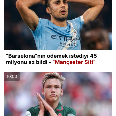
“Barselona”nın ödəmək istədiyi 45
milyonu az bildi -
“Mançester Siti”
10:00