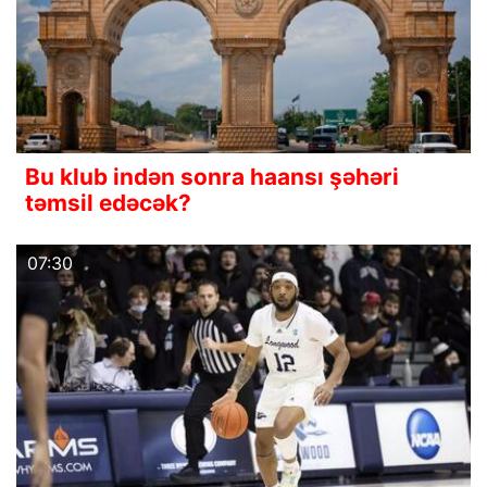
Bu klub indən sonra haansı şəhəri
təmsil edəcək?
07:30