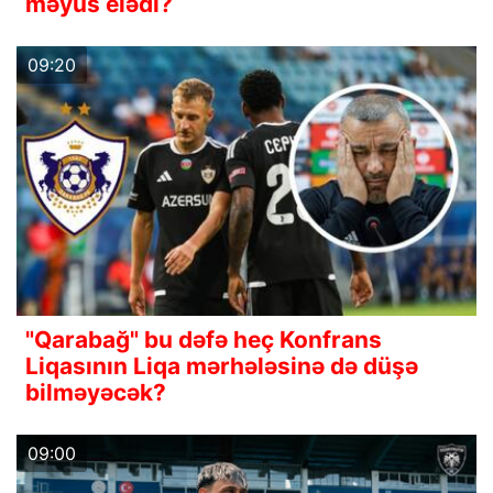
məyus elədi?
09:20
"Qarabağ" bu dəfə heç Konfrans
Liqasının Liqa mərhələsinə də düşə
bilməyəcək?
09:00