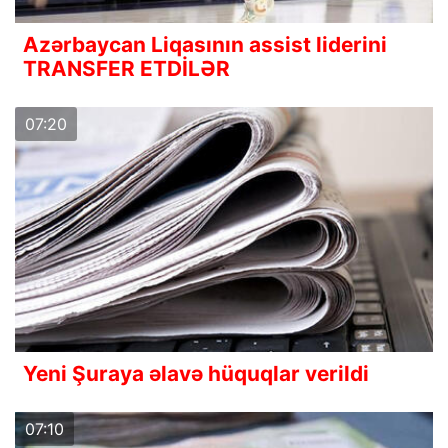
Azərbaycan Liqasının assist liderini
TRANSFER ETDİLƏR
07:20
Yeni Şuraya əlavə hüquqlar verildi
07:10