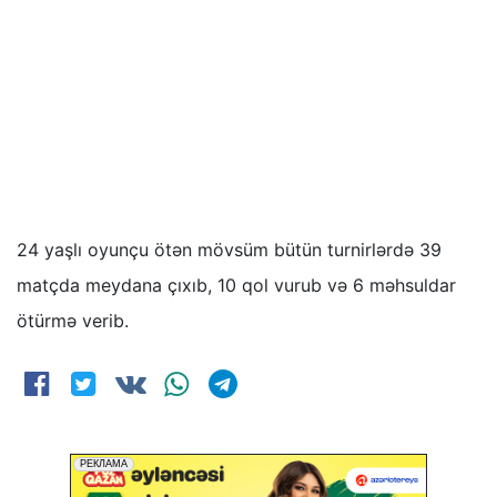
24 yaşlı oyunçu ötən mövsüm bütün turnirlərdə 39
matçda meydana çıxıb, 10 qol vurub və 6 məhsuldar
ötürmə verib.