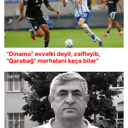
"Dinamo" əvvəlki deyil, zəifləyib,
"Qarabağ" mərhələni keçə bilər"
08:10