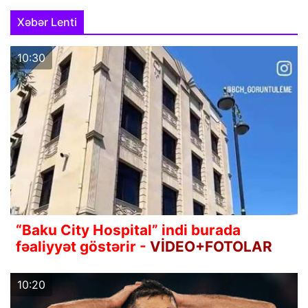
Xəbər Lenti
10:30
“Baku City Hospital” indi burada
fəaliyyət göstərir -
VİDEO+FOTOLAR
10:20