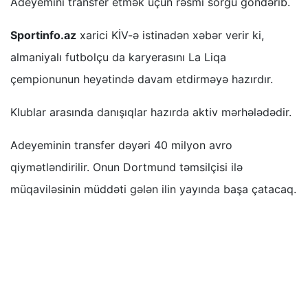
Adeyemini transfer etmək üçün rəsmi sorğu göndərib.
Sportinfo.az
xarici KİV-ə istinadən xəbər verir ki,
almaniyalı futbolçu da karyerasını La Liqa
çempionunun heyətində davam etdirməyə hazırdır.
Klublar arasında danışıqlar hazırda aktiv mərhələdədir.
Adeyeminin transfer dəyəri 40 milyon avro
qiymətləndirilir. Onun Dortmund təmsilçisi ilə
müqaviləsinin müddəti gələn ilin yayında başa çatacaq.