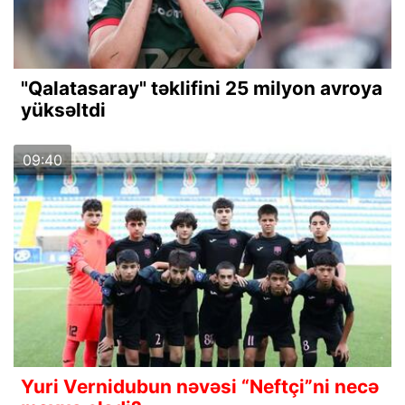
"Qalatasaray" təklifini 25 milyon avroya
yüksəltdi
09:40
Yuri Vernidubun nəvəsi “Neftçi”ni necə