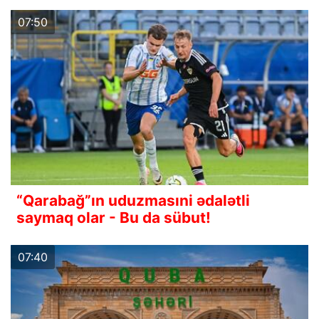
07:50
“Qarabağ”ın uduzmasıni ədalətli
saymaq olar - Bu da sübut!
07:40