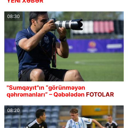
YENİ XƏBƏR
08:30
"Sumqayıt"ın “görünməyən
qəhrəmanları” – Qəbələdən
FOTOLAR
08:20