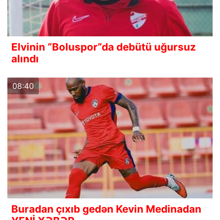
Elvinin “Boluspor”da debütü uğursuz
alındı
08:40
Buradan çıxıb gedən Kevin Medinadan