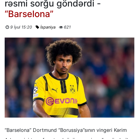
rəsmi sorğu göndərdi -
“Barselona”
9 İyul 15:20
İspaniya
621
“Barselona” Dortmund “Borussiya”sının vingeri Kərim