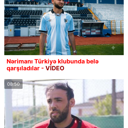
Nərimanı Türkiyə klubunda belə
qarşıladılar -
VİDEO
08:50