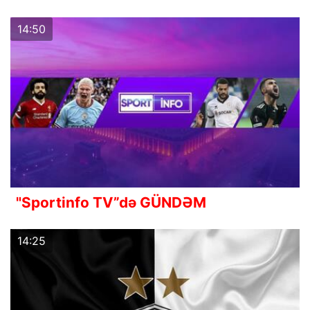
14:50
"Sportinfo TV”də GÜNDƏM
14:25