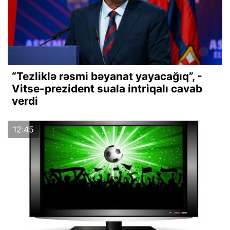
“Tezliklə rəsmi bəyanat yayacağıq”, -
Vitse-prezident suala intriqalı cavab
verdi
12:45