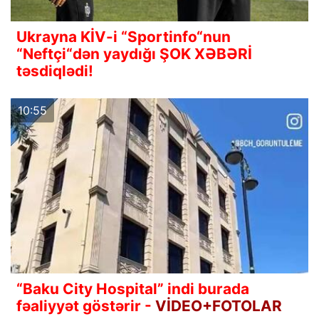
Ukrayna KİV-i “Sportinfo“nun
“Neftçi“dən yaydığı ŞOK XƏBƏRİ
təsdiqlədi!
10:55
“Baku City Hospital” indi burada
fəaliyyət göstərir -
VİDEO+FOTOLAR