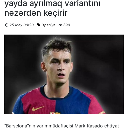
yayda ayrılmaq variantını
nəzərdən keçirir
25 May 00:20
İspaniya
399
“Barselona”nın yarımmüdafiəçisi Mark Kasado ehtiyat