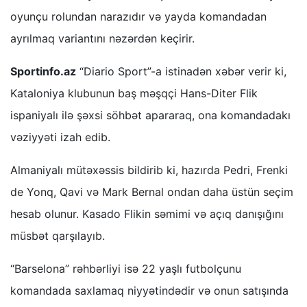
oyunçu rolundan narazıdır və yayda komandadan
ayrılmaq variantını nəzərdən keçirir.
Sportinfo.az
“Diario Sport”-a istinadən xəbər verir ki,
Kataloniya klubunun baş məşqçi Hans-Diter Flik
ispaniyalı ilə şəxsi söhbət apararaq, ona komandadakı
vəziyyəti izah edib.
Almaniyalı mütəxəssis bildirib ki, hazırda Pedri, Frenki
de Yonq, Qavi və Mark Bernal ondan daha üstün seçim
hesab olunur. Kasado Flikin səmimi və açıq danışığını
müsbət qarşılayıb.
“Barselona” rəhbərliyi isə 22 yaşlı futbolçunu
komandada saxlamaq niyyətindədir və onun satışında