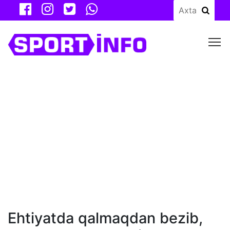
M
Ehtiyatda qalmaqdan bezib,