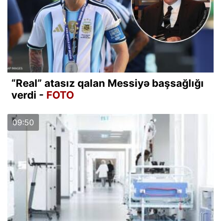
“Real” atasız qalan Messiyə başsağlığı
verdi -
FOTO
09:50