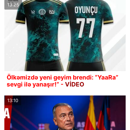
13:25
Ölkəmizdə yeni geyim brendi: “YaaRa”
sevgi ilə yanaşır!” -
VİDEO
13:10