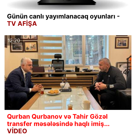
Günün canlı yayımlanacaq oyunları -
TV AFİŞA
12:20
Qurban Qurbanov və Tahir Gözəl
transfer məsələsində haqlı imiş...
VİDEO