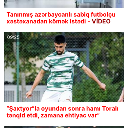
Tanınmış azərbaycanlı sabiq futbolçu
xəstəxanadan kömək istədi -
VİDEO
09:25
“Şaxtyor”la oyundan sonra hamı Toralı
tənqid etdi, zamana ehtiyac var”