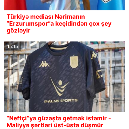
Türkiyə mediası Nərimanın
“Erzurumspor”a keçidindən çox şey
gözləyir
15:15
“Neftçi”yə güzəştə getmək istəmir -
Maliyyə şərtləri üst-üstə düşmür