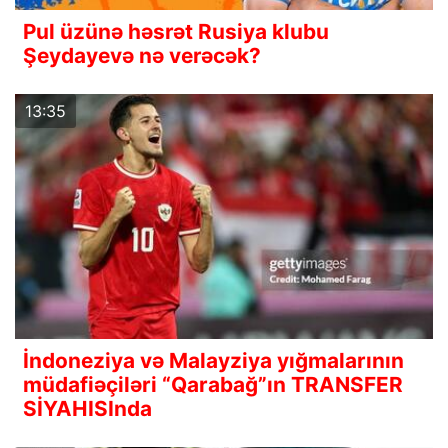
Pul üzünə həsrət Rusiya klubu
Şeydayevə nə verəcək?
13:35
İndoneziya və Malayziya yığmalarının
müdafiəçiləri “Qarabağ”ın TRANSFER
SİYAHISInda