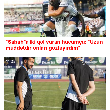
“Sabah”a iki qol vuran hücumçu: “Uzun
müddətdir onları gözləyirdim”
11:05