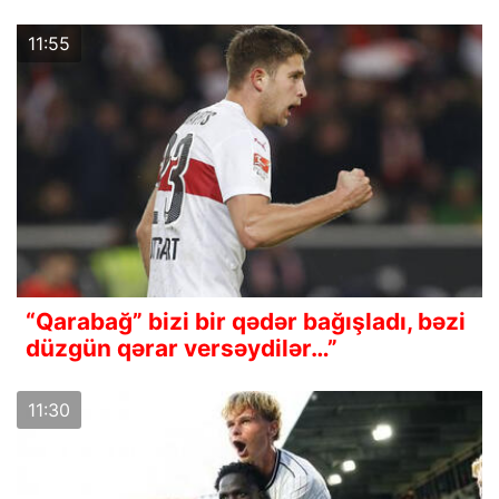
11:55
“Qarabağ” bizi bir qədər bağışladı, bəzi
düzgün qərar versəydilər…”
11:30