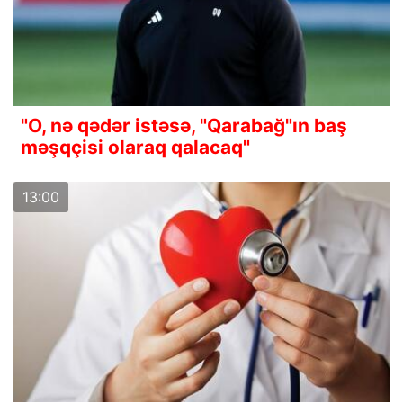
"O, nə qədər istəsə, "Qarabağ"ın baş
məşqçisi olaraq qalacaq"
13:00