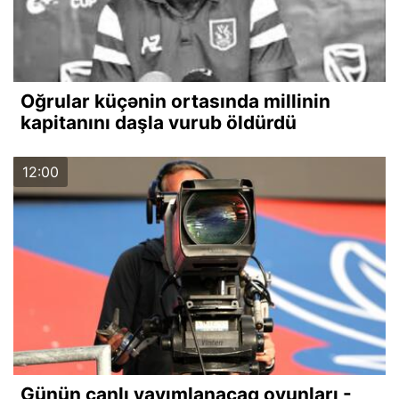
Oğrular küçənin ortasında millinin
kapitanını daşla vurub öldürdü
12:00
Günün canlı yayımlanacaq oyunları -