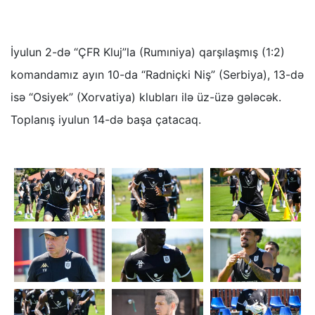
İyulun 2-də “ÇFR Kluj”la (Rumıniya) qarşılaşmış (1:2)
komandamız ayın 10-da “Radniçki Niş” (Serbiya), 13-də
isə “Osiyek” (Xorvatiya) klubları ilə üz-üzə gələcək.
Toplanış iyulun 14-də başa çatacaq.