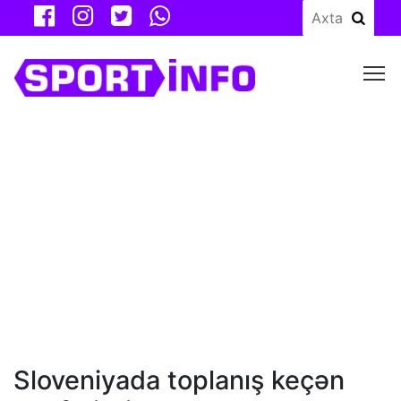
M
Sloveniyada toplanış keçən