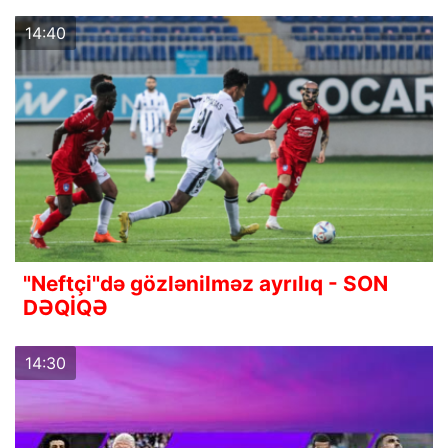
14:40
"Neftçi"də gözlənilməz ayrılıq - SON
DƏQİQƏ
14:30