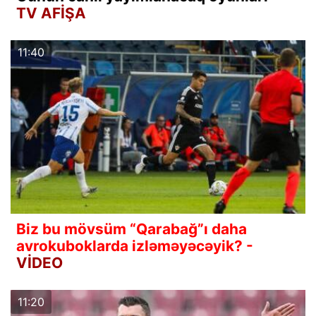
TV AFİŞA
11:40
Biz bu mövsüm “Qarabağ”ı daha
avrokuboklarda izləməyəcəyik? -
VİDEO
11:20