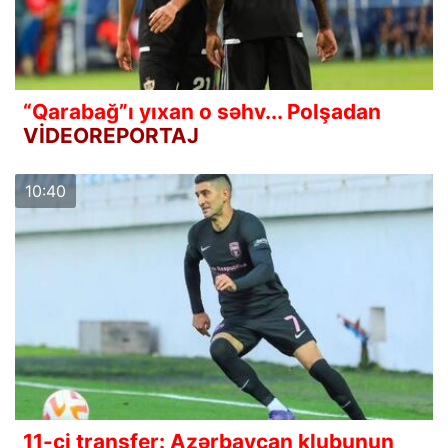
“Qarabağ”ı yıxan o səhv... Polşadan
VİDEOREPORTAJ
10:40
11-ci transfer: Azərbaycan klubunun