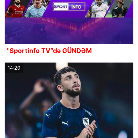
"Sportinfo TV”də GÜNDƏM
14:20