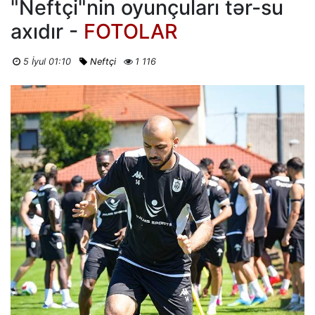
"Neftçi"nin oyunçuları tər-su
axıdır -
FOTOLAR
5 İyul 01:10
Neftçi
1 116