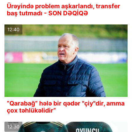
Ürəyində problem aşkarlandı, transfer
baş tutmadı - SON DƏQİQƏ
12:40
“Qarabağ” hələ bir qədər "çiy"dir, amma
çox təhlükəlidir”
12:30