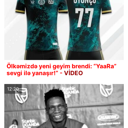
Ölkəmizdə yeni geyim brendi: “YaaRa”
sevgi ilə yanaşır!” -
VİDEO
12:20