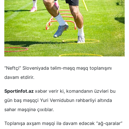
“Neftçi” Sloveniyada təlim-məşq məşq toplanışını
davam etdirir.
Sportinfot.az
xəbər verir ki, komandanın üzvləri bu
gün baş məşqçi Yuri Vernidubun rəhbərliyi altında
səhər məşqinə çıxıblar.
Toplanışa axşam məşqi ilə davam edəcək “ağ-qaralar”