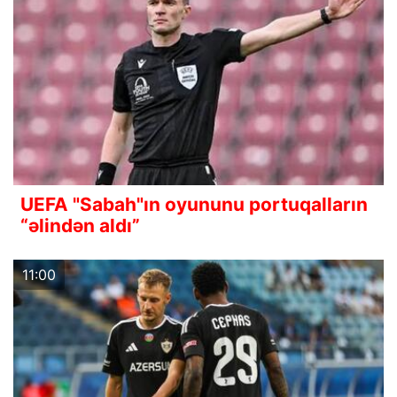
UEFA "Sabah"ın oyununu portuqalların
“əlindən aldı”
11:00