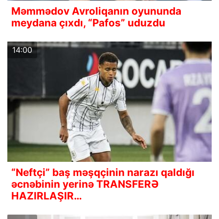
Məmmədov Avroliqanın oyununda
meydana çıxdı, “Pafos” uduzdu
14:00
“Neftçi” baş məşqçinin narazı qaldığı
əcnəbinin yerinə TRANSFERƏ
HAZIRLAŞIR…