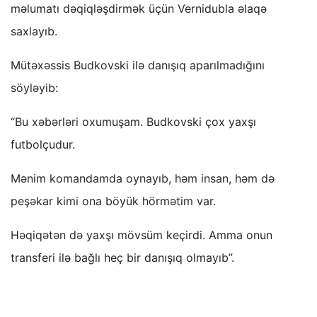
məlumatı dəqiqləşdirmək üçün Vernidubla əlaqə
saxlayıb.
Mütəxəssis Budkovski ilə danışıq aparılmadığını
söyləyib:
“Bu xəbərləri oxumuşam. Budkovski çox yaxşı
futbolçudur.
Mənim komandamda oynayıb, həm insan, həm də
peşəkar kimi ona böyük hörmətim var.
Həqiqətən də yaxşı mövsüm keçirdi. Amma onun
transferi ilə bağlı heç bir danışıq olmayıb”.