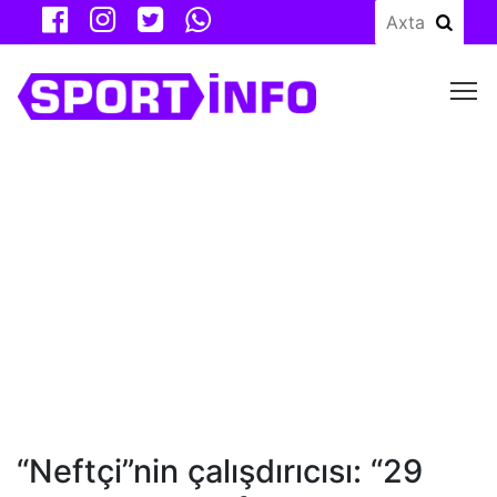
M
“Neftçi”nin çalışdırıcısı: “29