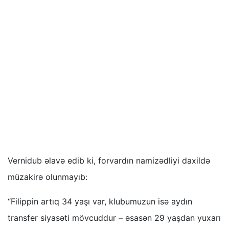
Vernidub əlavə edib ki, forvardın namizədliyi daxildə
müzakirə olunmayıb:
“Filippin artıq 34 yaşı var, klubumuzun isə aydın
transfer siyasəti mövcuddur – əsasən 29 yaşdan yuxarı