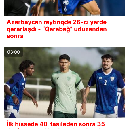
Azərbaycan reytinqdə 26-cı yerdə
qərarlaşdı - “Qarabağ” uduzandan
sonra
03:00
İlk hissədə 40, fasilədən sonra 35