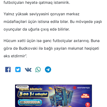
futbolçuları heyətə qatmaq istəmirik.
Yalnız yüksək səviyyəsini qoruyan mərkəz
müdafiəçiləri üçün istisna edilə bilər. Bu mövqedə yaşlı
oyunçular da uğurla çıxış edə bilirlər.
Hücum xətti üçün isə gənc futbolçular axtarırıq. Buna
görə də Budkovski ilə bağlı yayılan məlumat həqiqəti
əks etdirmir”.