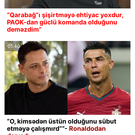
“Qarabağ”ı şişirtməyə ehtiyac yoxdur,
PAOK-dan güclü komanda olduğunu
deməzdim”
01:40
“O, kimsədən üstün olduğunu sübut
etməyə çalışmırd””-
Ronaldodan