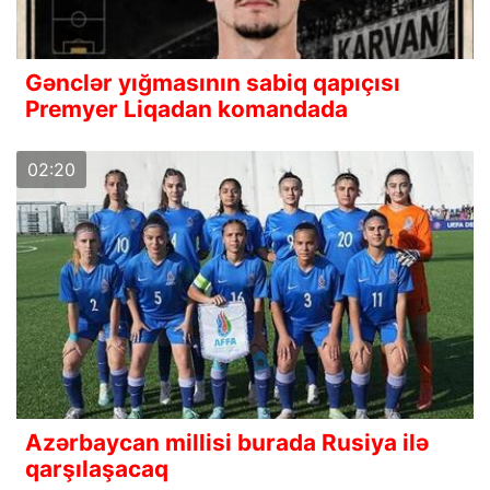
Gənclər yığmasının sabiq qapıçısı
Premyer Liqadan komandada
02:20
Azərbaycan millisi burada Rusiya ilə
qarşılaşacaq