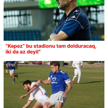
“Kəpəz” bu stadionu tam dolduracaq,
iki də az deyil"
01:10