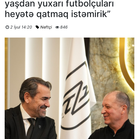
yaşdan yuxarı futbolçuları
heyətə qatmaq istəmirik”
2 İyul 14:20
Neftçi
846