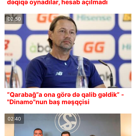
dəqiqə oynadılar, hesab açılmadı
02:50
“Qarabağ”a ona görə də qalib gəldik” -
"Dinamo"nun baş məşqçisi
02:40