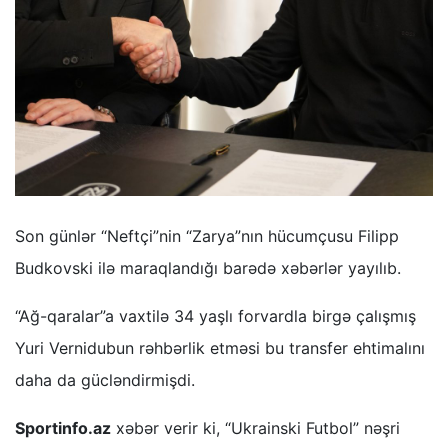
Son günlər “Neftçi”nin “Zarya”nın hücumçusu Filipp
Budkovski ilə maraqlandığı barədə xəbərlər yayılıb.
“Ağ-qaralar”a vaxtilə 34 yaşlı forvardla birgə çalışmış
Yuri Vernidubun rəhbərlik etməsi bu transfer ehtimalını
daha da gücləndirmişdi.
Sportinfo.az
xəbər verir ki, “Ukrainski Futbol” nəşri