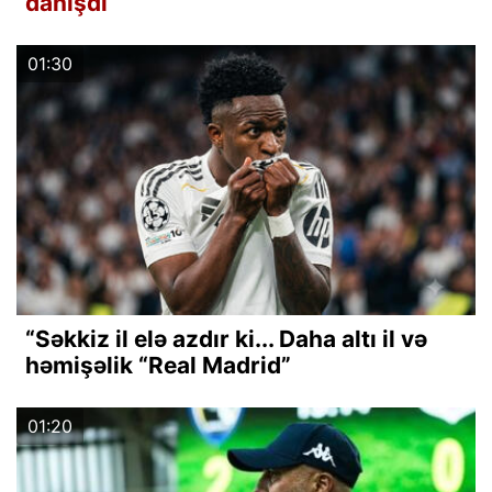
danışdı
01:30
“Səkkiz il elə azdır ki... Daha altı il və
həmişəlik “Real Madrid”
01:20