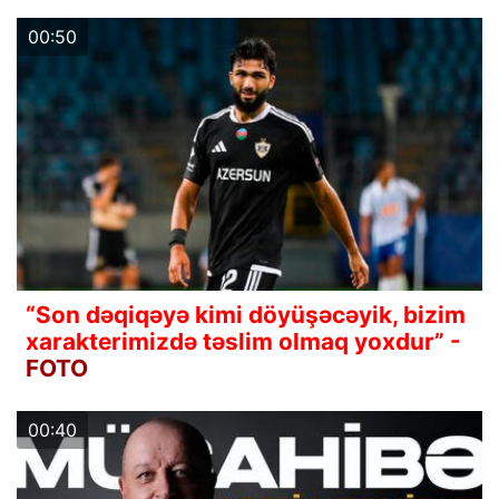
00:50
“Son dəqiqəyə kimi döyüşəcəyik, bizim
xarakterimizdə təslim olmaq yoxdur” -
FOTO
00:40