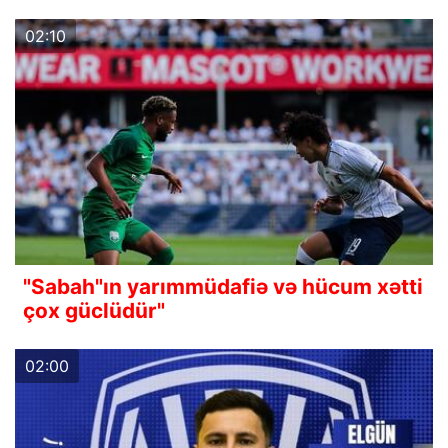
02:10
"Sabah"ın yarımmüdafiə və hücum xətti
çox güclüdür"
02:00