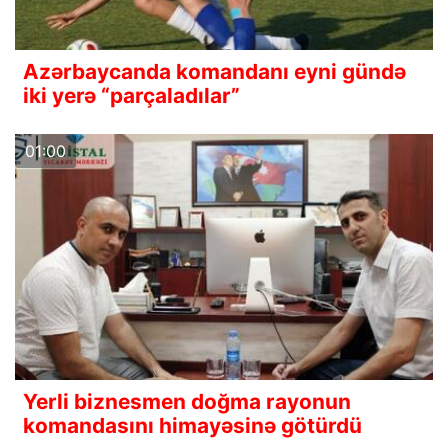
Azərbaycanda komandanı eyni gündə
iki yerə “parçaladılar”
01:00
Yerli biznesmen doğma rayonun
komandasını himayəsinə götürdü