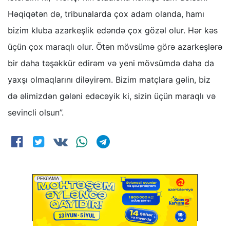
Həqiqətən də, tribunalarda çox adam olanda, hamı
bizim kluba azarkeşlik edəndə çox gözəl olur. Hər kəs
üçün çox maraqlı olur. Ötən mövsümə görə azarkeşlərə
bir daha təşəkkür edirəm və yeni mövsümdə daha da
yaxşı olmaqlarını diləyirəm. Bizim matçlara gəlin, biz
də əlimizdən gələni edəcəyik ki, sizin üçün maraqlı və
sevincli olsun”.