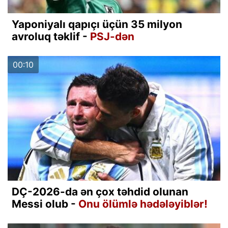
Yaponiyalı qapıçı üçün 35 milyon
avroluq təklif -
PSJ-dən
00:10
DÇ-2026-da ən çox təhdid olunan
Messi olub -
Onu ölümlə hədələyiblər!