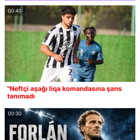
00:40
"Neftçi aşağı liqa komandasına şans
tanımadı
00:30