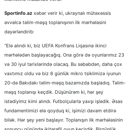
Sportinfo.az
xəbər verir ki, ukraynalı mütəxəssis
əvvəlcə təlim-məşq toplanışının ilk mərhələsini
dəyərləndirib:
“Elə alındı ki, biz UEFA Konfrans Liqasına ikinci
mərhələdən başlayacağıq. Ona görə də oyunlarımız 23
və 30 iyul tarixlərində olacaq. Bu səbəbdən, daha çox
vaxtımız oldu və biz 8 günlük mikro tsiklimizə iyunun
20-də Bakıdakı təlim-məşq bazamızda başladıq. Təlim-
məşq toplanışı keçdik. Düşünürəm ki, hər şey
istədiyimz kimi alındı. Futbolçularla yaxşı işlədik. Əsas
fundamentimizi elə qoyduq ki, işimizi davam etdirə
bilək. Hər şey yeni başlayır. Toplanışın ilk mərhələsinin
sonuncu günündə ikitərəfli oyun keçirdik. Birgünlük