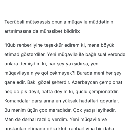
Təcrübəli mütəxəssis onunla müqavilə müddətinin
artırılmasına da münasibət bildirib:
“Klub rəhbərliyinə təşəkkür edirəm ki, mənə böyük
etimad göstərdilər. Yeni müqavilə ilə bağlı sual verəndə
onlara demişdim ki, hər şey yaxşıdırsa, yeni
müqaviləyə niyə qol çəkməyək?! Burada məni hər şey
qane edir. Bakı gözəl şəhərdir. Azərbaycan çempionatı
heç də pis deyil, hətta deyim ki, güclü çempionatdır.
Komandalar qarşılarına ən yüksək hədəfləri qoyurlar.
Bu mənim üçün çox maraqlıdır. Çox yaxşı layihədir.
Mən də dərhal razılıq verdim. Yeni müqavilə və
göstərilən etimada görə klub rəhbərliyinə bir daha