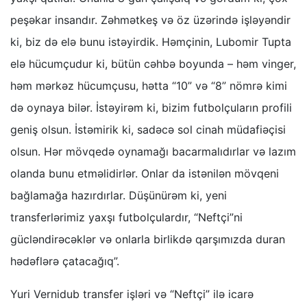
peşəkar insandır. Zəhmətkeş və öz üzərində işləyəndir
ki, biz də elə bunu istəyirdik. Həmçinin, Lubomir Tupta
elə hücumçudur ki, bütün cəhbə boyunda – həm vinger,
həm mərkəz hücumçusu, hətta “10” və “8” nömrə kimi
də oynaya bilər. İstəyirəm ki, bizim futbolçuların profili
geniş olsun. İstəmirik ki, sadəcə sol cinah müdafiəçisi
olsun. Hər mövqedə oynamağı bacarmalıdırlar və lazım
olanda bunu etməlidirlər. Onlar da istənilən mövqeni
bağlamağa hazırdırlar. Düşünürəm ki, yeni
transferlərimiz yaxşı futbolçulardır, “Neftçi”ni
gücləndirəcəklər və onlarla birlikdə qarşımızda duran
hədəflərə çatacağıq”.
Yuri Vernidub transfer işləri və “Neftçi” ilə icarə