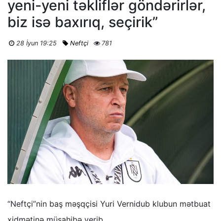
yeni-yeni təkliflər göndərirlər,
biz isə baxırıq, seçirik”
28 İyun 19:25
Neftçi
781
“Neftçi”nin baş məşqçisi Yuri Vernidub klubun mətbuat
xidmətinə müsahibə verib.