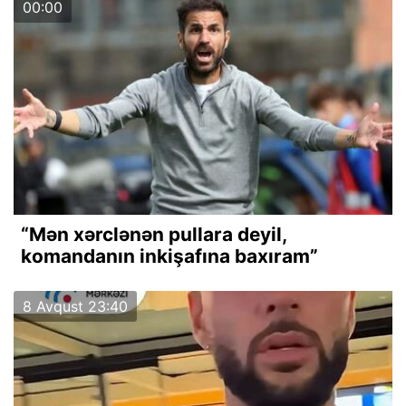
00:00
“Mən xərclənən pullara deyil,
komandanın inkişafına baxıram”
8 Avqust 23:40