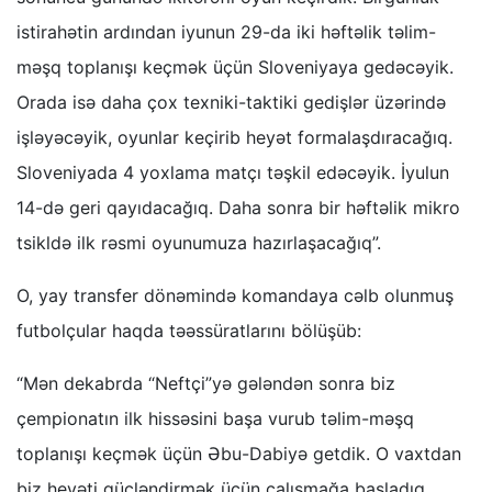
istirahətin ardından iyunun 29-da iki həftəlik təlim-
məşq toplanışı keçmək üçün Sloveniyaya gedəcəyik.
Orada isə daha çox texniki-taktiki gedişlər üzərində
işləyəcəyik, oyunlar keçirib heyət formalaşdıracağıq.
Sloveniyada 4 yoxlama matçı təşkil edəcəyik. İyulun
14-də geri qayıdacağıq. Daha sonra bir həftəlik mikro
tsikldə ilk rəsmi oyunumuza hazırlaşacağıq”.
O, yay transfer dönəmində komandaya cəlb olunmuş
futbolçular haqda təəssüratlarını bölüşüb:
“Mən dekabrda “Neftçi”yə gələndən sonra biz
çempionatın ilk hissəsini başa vurub təlim-məşq
toplanışı keçmək üçün Əbu-Dabiyə getdik. O vaxtdan
biz heyəti gücləndirmək üçün çalışmağa başladıq.