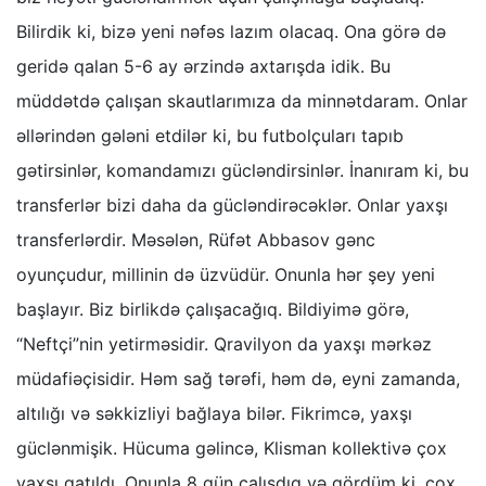
Bilirdik ki, bizə yeni nəfəs lazım olacaq. Ona görə də
geridə qalan 5-6 ay ərzində axtarışda idik. Bu
müddətdə çalışan skautlarımıza da minnətdaram. Onlar
əllərindən gələni etdilər ki, bu futbolçuları tapıb
gətirsinlər, komandamızı gücləndirsinlər. İnanıram ki, bu
transferlər bizi daha da gücləndirəcəklər. Onlar yaxşı
transferlərdir. Məsələn, Rüfət Abbasov gənc
oyunçudur, millinin də üzvüdür. Onunla hər şey yeni
başlayır. Biz birlikdə çalışacağıq. Bildiyimə görə,
“Neftçi”nin yetirməsidir. Qravilyon da yaxşı mərkəz
müdafiəçisidir. Həm sağ tərəfi, həm də, eyni zamanda,
altılığı və səkkizliyi bağlaya bilər. Fikrimcə, yaxşı
güclənmişik. Hücuma gəlincə, Klisman kollektivə çox
yaxşı qatıldı. Onunla 8 gün çalışdıq və gördüm ki, çox