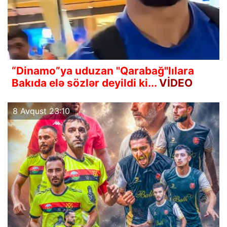
“Dinamo”ya uduzan "Qarabağ"lılara
Bakıda elə sözlər deyildi ki...
VİDEO
8 Avqust 23:10