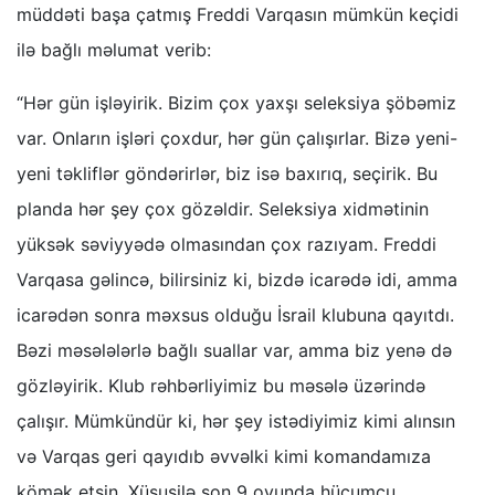
müddəti başa çatmış Freddi Varqasın mümkün keçidi
ilə bağlı məlumat verib:
“Hər gün işləyirik. Bizim çox yaxşı seleksiya şöbəmiz
var. Onların işləri çoxdur, hər gün çalışırlar. Bizə yeni-
yeni təkliflər göndərirlər, biz isə baxırıq, seçirik. Bu
planda hər şey çox gözəldir. Seleksiya xidmətinin
yüksək səviyyədə olmasından çox razıyam. Freddi
Varqasa gəlincə, bilirsiniz ki, bizdə icarədə idi, amma
icarədən sonra məxsus olduğu İsrail klubuna qayıtdı.
Bəzi məsələlərlə bağlı suallar var, amma biz yenə də
gözləyirik. Klub rəhbərliyimiz bu məsələ üzərində
çalışır. Mümkündür ki, hər şey istədiyimiz kimi alınsın
və Varqas geri qayıdıb əvvəlki kimi komandamıza
kömək etsin. Xüsusilə son 9 oyunda hücumçu