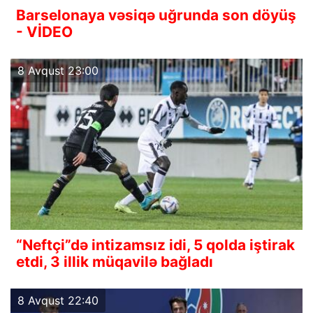
Barselonaya vəsiqə uğrunda son döyüş
- VİDEO
8 Avqust 23:00
“Neftçi”də intizamsız idi, 5 qolda iştirak
etdi, 3 illik müqavilə bağladı
8 Avqust 22:40