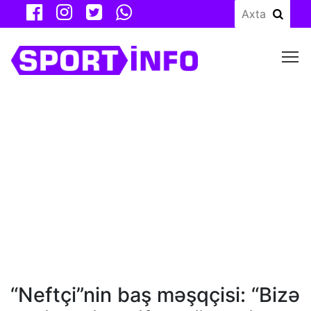
M
“Neftçi”nin baş məşqçisi: “Bizə