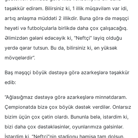
təşəkkür edirəm. Bilirsiniz ki, 1 illik müqaviləm var idi,
artıq anlaşma müddəti 2 illikdir. Buna görə də məşqçi
heyəti və futbolçularla birlikdə daha çox çalışacağıq.
Əlimizdən gələni edəcəyik ki, “Neftçi” layiq olduğu
yerdə qərar tutsun. Bu da, bilirsiniz ki, ən yüksək
mövqelərdir”.
Baş məşqçi böyük dəstəyə görə azarkeşlərə təşəkkür
edib:
“Ağlasığmaz dəstəyə görə azarkeşlərə minnətdaram.
Çempionatda bizə çox böyük dəstək verdilər. Onlarsız
bizim üçün çox çətin olardı. Bununla belə, istərdim ki,
bizi daha çox dəstəkləsinlər, oyunlarımıza gəlsinlər.
İstərdim ki, “Neftçi”nin stadionu həmişə tam dolsun.