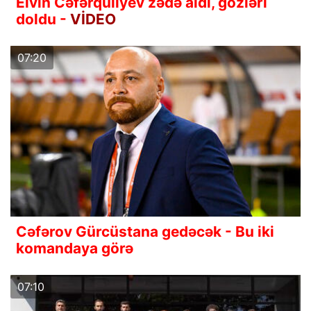
Elvin Cəfərquliyev zədə aldı, gözləri
doldu -
VİDEO
07:20
Cəfərov Gürcüstana gedəcək - Bu iki
komandaya görə
07:10