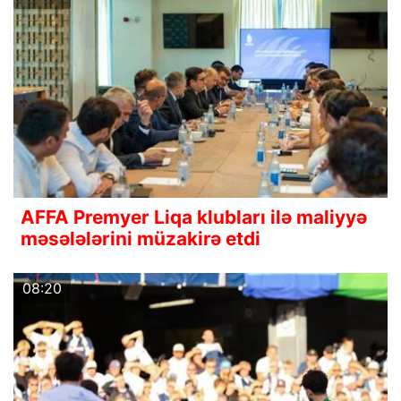
AFFA Premyer Liqa klubları ilə maliyyə
məsələlərini müzakirə etdi
08:20