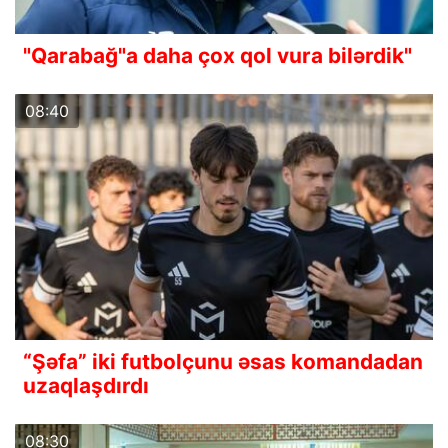
"Qarabağ"a daha çox qol vura bilərdik"
08:40
“Şəfa” iki futbolçunu əsas komandadan
uzaqlaşdırdı
08:30