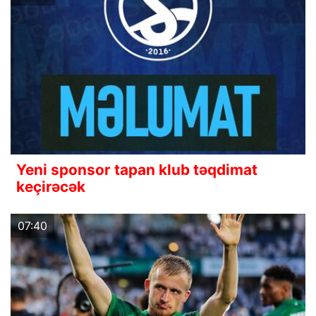
Yeni sponsor tapan klub təqdimat
keçirəcək
07:40