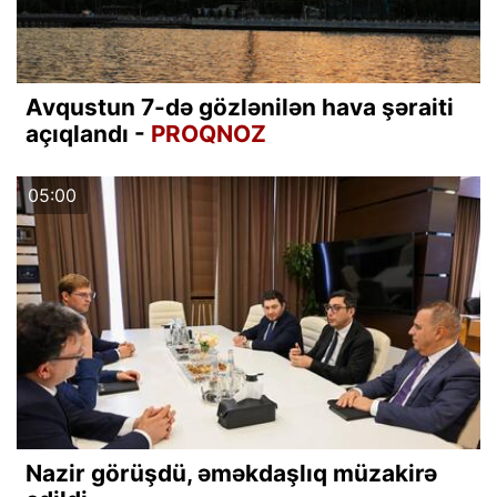
Avqustun 7-də gözlənilən hava şəraiti
açıqlandı -
PROQNOZ
05:00
Nazir görüşdü, əməkdaşlıq müzakirə