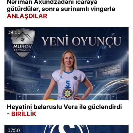
Nəriman Axundzadəni icarəyə
götürdülər, sonra surinamlı vingerlə
ANLAŞDILAR
08:00
Heyətini belaruslu Vera ilə gücləndirdi
-
BİRİLLİK
07:50