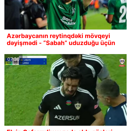
Azərbaycanın reytinqdəki mövqeyi
dəyişmədi - “Sabah” uduzduğu üçün
07:30