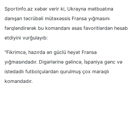
Sportinfo.az xəbər verir ki, Ukrayna mətbuatına
danışan təcrübəli mütəxəssis Fransa yığmasını
fərqləndirərək bu komandanı əsas favoritlərdən hesab
etdiyini vurğulayıb:
"Fikrimcə, hazırda ən güclü heyət Fransa
yığmasındadır. Digərlərinə gəlincə, İspaniya gənc və
istedadlı futbolçulardan qurulmuş çox maraqlı
komandadır.