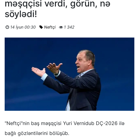
məşqçisi verdi, görün, nə
söylədi!
14 İyun 00:30
Neftçi
1 342
"Neftçi"nin baş məşqçisi Yuri Vernidub DÇ-2026 ilə
bağlı gözləntilərini bölüşüb.