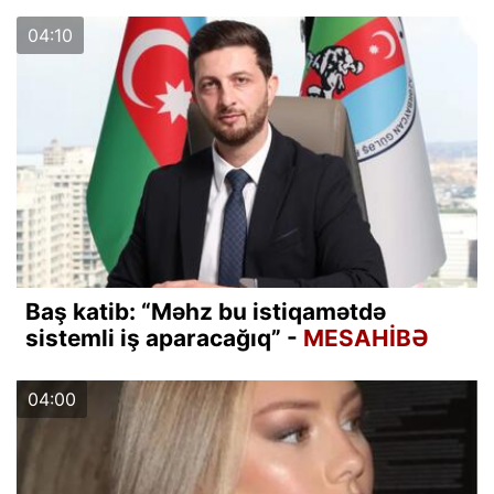
04:10
Baş katib: “Məhz bu istiqamətdə
sistemli iş aparacağıq” -
MESAHİBƏ
04:00