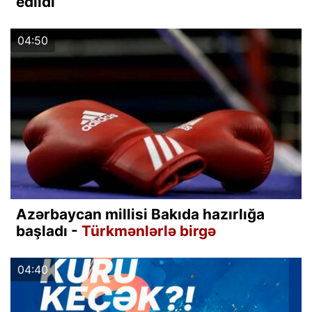
edildi
04:50
Azərbaycan millisi Bakıda hazırlığa
başladı -
Türkmənlərlə birgə
04:40