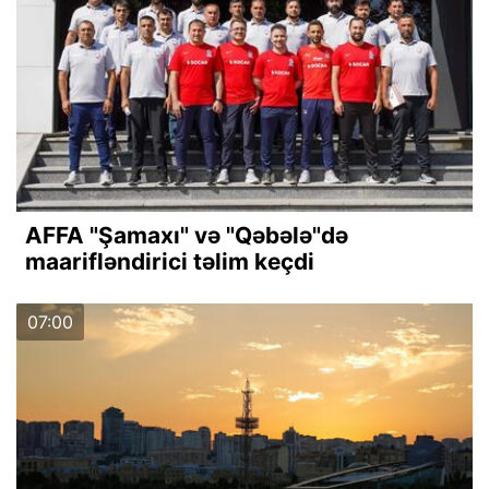
AFFA "Şamaxı" və "Qəbələ"də
maarifləndirici təlim keçdi
07:00