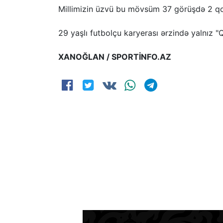
Millimizin üzvü bu mövsüm 37 görüşdə 2 qol
29 yaşlı futbolçu karyerası ərzində yalnız "
XANOĞLAN / SPORTİNFO.AZ