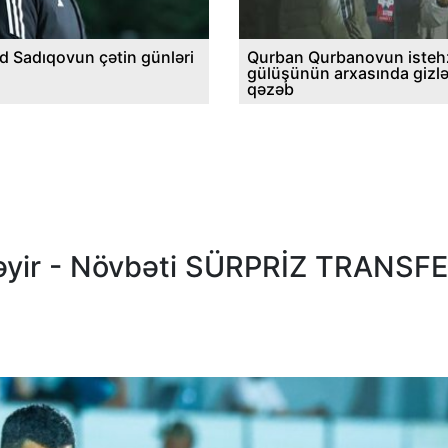
d Sadıqovun çətin günləri
Qurban Qurbanovun istehz
gülüşünün arxasında gizl
qəzəb
təyir - Növbəti SÜRPRİZ TRANSF