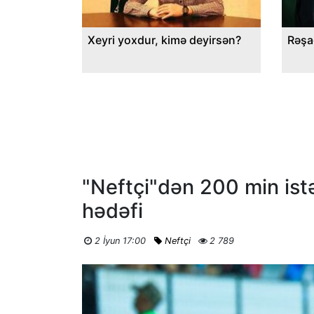
Xeyri yoxdur, kimə deyirsən?
Rəşa
"Neftçi"dən 200 min is
hədəfi
2 İyun 17:00
Neftçi
2 789