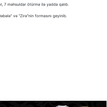
, 7 məhsuldar ötürmə ilə yadda qalıb.
Qəbələ" və "Zirə"nin formasını geyinib.