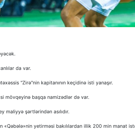
əyəcək.
nlılar da var.
əxəssis "Zirə"nin kapitanının keçidinə isti yanaşır.
isi mövqeyinə başqa namizədlər də var.
 maliyyə şərtlərindən asılıdır.
n «Qəbələ»nin yetirməsi bakılılardan illik 200 min manat istə