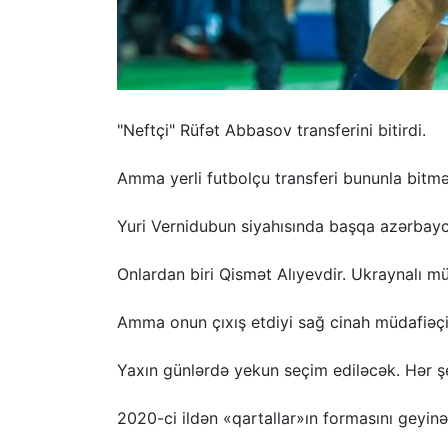
"Neftçi" Rüfət Abbasov transferini bitirdi.
Amma yerli futbolçu transferi bununla bitm
Yuri Vernidubun siyahısında başqa azərbayca
Onlardan biri Qismət Alıyevdir. Ukraynalı müt
Amma onun çıxış etdiyi sağ cinah müdafiəç
Yaxın günlərdə yekun seçim ediləcək. Hər şey
2020-ci ildən «qartallar»ın formasını geyinə