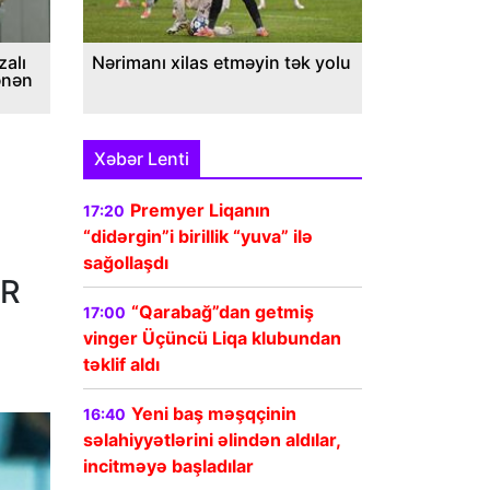
alı
Nərimanı xilas etməyin tək yolu
ənən
Xəbər Lenti
Premyer Liqanın
17:20
“didərgin”i birillik “yuva” ilə
sağollaşdı
ER
“Qarabağ”dan getmiş
17:00
vinger Üçüncü Liqa klubundan
təklif aldı
Yeni baş məşqçinin
16:40
səlahiyyətlərini əlindən aldılar,
incitməyə başladılar