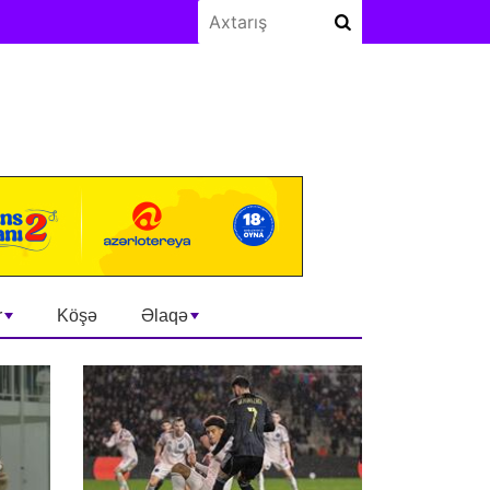
r
Köşə
Əlaqə