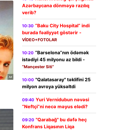
Azərbaycana dönməyə razılıq
verib?
“Baku City Hospital” indi
10:30
burada fəaliyyət göstərir -
VİDEO+FOTOLAR
“Barselona”nın ödəmək
10:20
istədiyi 45 milyonu az bildi -
“Mançester Siti”
"Qalatasaray" təklifini 25
10:00
milyon avroya yüksəltdi
Yuri Vernidubun nəvəsi
09:40
“Neftçi”ni necə məyus elədi?
"Qarabağ" bu dəfə heç
09:20
Konfrans Liqasının Liqa