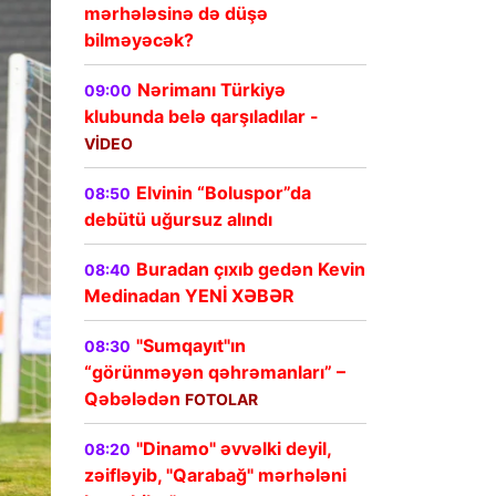
mərhələsinə də düşə
bilməyəcək?
Nərimanı Türkiyə
09:00
klubunda belə qarşıladılar -
VİDEO
Elvinin “Boluspor”da
08:50
debütü uğursuz alındı
Buradan çıxıb gedən Kevin
08:40
Medinadan YENİ XƏBƏR
"Sumqayıt"ın
08:30
“görünməyən qəhrəmanları” –
Qəbələdən
FOTOLAR
"Dinamo" əvvəlki deyil,
08:20
zəifləyib, "Qarabağ" mərhələni