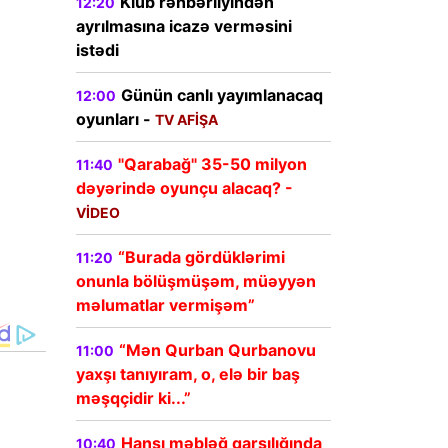
Klub rəhbərliyindən
12:20
ayrılmasına icazə verməsini
istədi
Günün canlı yayımlanacaq
12:00
oyunları -
TV AFİŞA
"Qarabağ" 35-50 milyon
11:40
dəyərində oyunçu alacaq? -
VİDEO
“Burada gördüklərimi
11:20
onunla bölüşmüşəm, müəyyən
məlumatlar vermişəm”
“Mən Qurban Qurbanovu
11:00
yaxşı tanıyıram, o, elə bir baş
məşqçidir ki...”
Hansı məbləğ qarşılığında
10:40