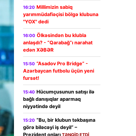
Millimizin sabiq
16:20
yarımmüdafiəçisi bölgə klubuna
"YOX" dedi
Ölkəsindən bu klubla
16:00
anlaşdı? - “Qarabağ”ı narahat
edən XƏBƏR
“Asadov Pro Bridge” -
15:50
Azərbaycan futbolu üçün yeni
fursət!
Hücumçusunun satışı ilə
15:40
bağlı danışıqlar aparmaq
niyyətində deyil
“Bu, bir klubun təkbaşına
15:20
görə biləcəyi iş deyil” –
Prezident onları
TƏNQİD ETDİ