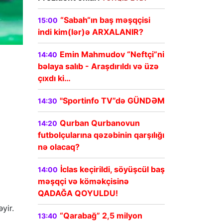
“Sabah“ın baş məşqçisi
15:00
indi kim(lər)ə ARXALANIR?
Emin Mahmudov “Neftçi”ni
14:40
bəlaya salıb - Araşdırıldı və üzə
çıxdı ki…
"Sportinfo TV”də GÜNDƏM
14:30
Qurban Qurbanovun
14:20
futbolçularına qəzəbinin qarşılığı
nə olacaq?
İclas keçirildi, söyüşcül baş
14:00
məşqçi və köməkçisinə
QADAĞA QOYULDU!
yir.
“Qarabağ” 2,5 milyon
13:40