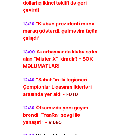
dollarlıq ikinci təklifi də geri
çevirdi
"Klubun prezidenti mənə
13:20
maraq göstərdi, gəlməyim üçün
çalışdı"
Azərbaycanda klubu satın
13:00
alan “Mister X“ kimdir? - ŞOK
MƏLUMATLAR!
“Sabah”ın iki legioneri
12:40
Çempionlar Liqasının liderləri
arasında yer aldı -
FOTO
Ölkəmizdə yeni geyim
12:30
brendi: “YaaRa” sevgi ilə
yanaşır!” -
VİDEO