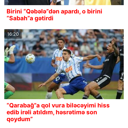
Birini “Qəbələ”dən apardı, o birini
“Sabah”a gətirdi
16:20
“Qarabağ”a qol vura biləcəyimi hiss
edib irəli atıldım, həsrətimə son
qoydum”