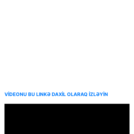
VİDEONU BU LINKƏ DAXİL OLARAQ İZLƏYİN