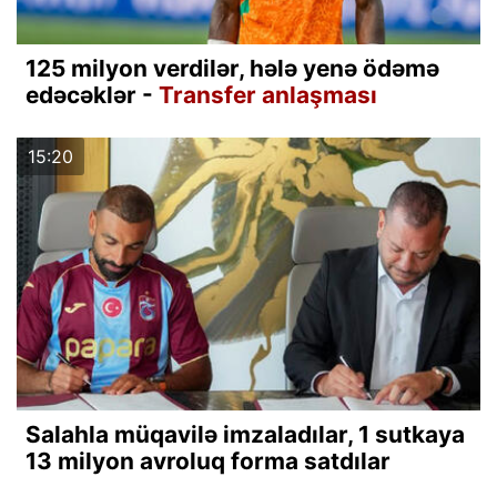
125 milyon verdilər, hələ yenə ödəmə
edəcəklər -
Transfer anlaşması
15:20
Salahla müqavilə imzaladılar, 1 sutkaya
13 milyon avroluq forma satdılar