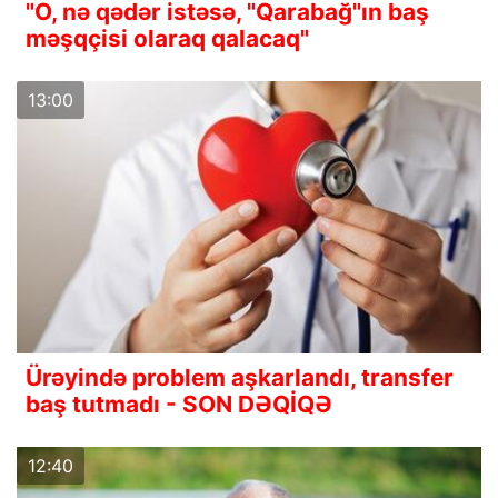
"O, nə qədər istəsə, "Qarabağ"ın baş
məşqçisi olaraq qalacaq"
13:00
Ürəyində problem aşkarlandı, transfer
baş tutmadı - SON DƏQİQƏ
12:40