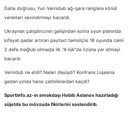
Daha doğrusu, Yuri Vernidub ağ-qara rənglərə könül
verənləri sevindirməyi bacardı.
Ukraynalı çalışdırıcının gəlişindən sonra oyun planında
kifayət qədər artıran paytaxt təmsilçisi 18 oyunda cəmi
2 dəfə məğlub olmaqla ilk “4-lük”də özünə yer etməyi
bacardı
Vernidub nə etdi? Nələri dəyişdi? Konfrans Liqasına
gedən yolda hansı çətinliklərdən keçdi?
Sportinfo.az-ın əməkdaşı Həbib Aslanov hazırladığı
süjetdə bu mövzuda fikirlərini səsləndirib.