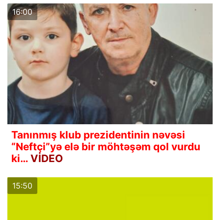
16:00
Tanınmış klub prezidentinin nəvəsi
“Neftçi”yə elə bir möhtəşəm qol vurdu
ki…
VİDEO
15:50