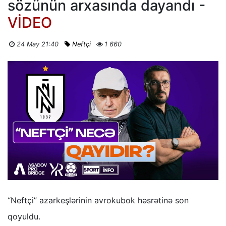
sözünün arxasında dayandı -
VİDEO
24 May 21:40
Neftçi
1 660
“Neftçi” azarkeşlərinin avrokubok həsrətinə son
qoyuldu.