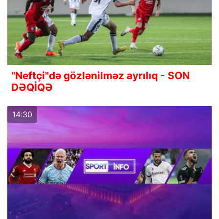
"Neftçi"də gözlənilməz ayrılıq - SON
DƏQİQƏ
14:30