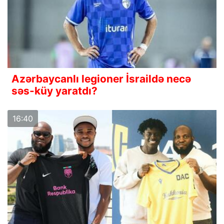
Azərbaycanlı legioner İsraildə necə
səs-küy yaratdı?
16:40