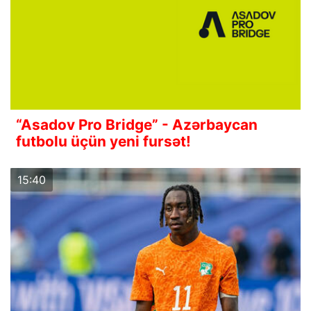
“Asadov Pro Bridge” - Azərbaycan
futbolu üçün yeni fursət!
15:40