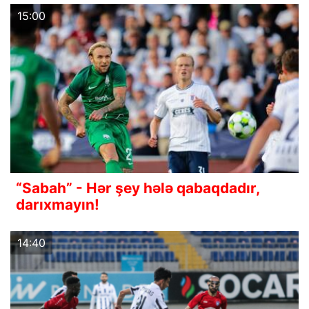
15:00
“Sabah” - Hər şey hələ qabaqdadır,
darıxmayın!
14:40