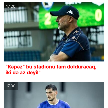
17:20
“Kəpəz” bu stadionu tam dolduracaq,
iki də az deyil"
17:00