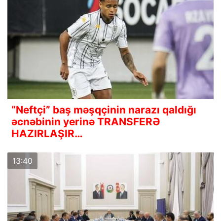
“Neftçi” baş məşqçinin narazı qaldığı
əcnəbinin yerinə TRANSFERƏ
HAZIRLAŞIR…
13:40