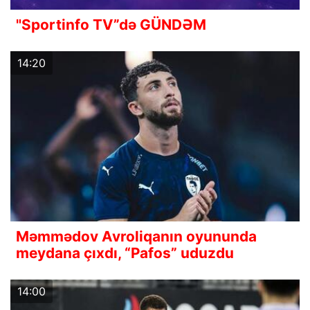
"Sportinfo TV”də GÜNDƏM
14:20
Məmmədov Avroliqanın oyununda
meydana çıxdı, “Pafos” uduzdu
14:00