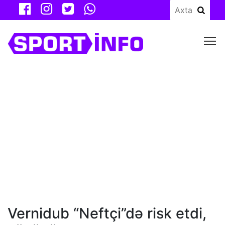
M
Vernidub “Neftçi”də risk etdi,