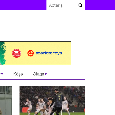
r
Köşə
Əlaqə