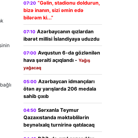
“Gəlin, stadionu doldurun,
07:20
bizə inanın, sizi əmin edə
bilərəm ki...”
nk
Azərbaycanın qızlardan
07:10
ibarət millisi İslandiyaya uduzdu
sinin
Avqustun 6-da gözlənilən
07:00
hava şəraiti açıqlandı -
Yağış
yağacaq
Azərbaycan idmançıları
05:00
bağlı
ötən ay yarışlarda 206 medala
sahib çıxıb
Sərxanla Teymur
04:50
Qazaxıstanda məktəblilərin
beynəlxalq turnirinə qatılacaq