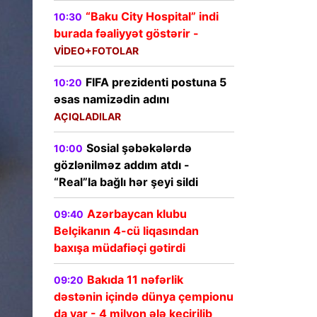
“Baku City Hospital” indi
10:30
burada fəaliyyət göstərir -
VİDEO+FOTOLAR
FIFA prezidenti postuna 5
10:20
əsas namizədin adını
AÇIQLADILAR
Sosial şəbəkələrdə
10:00
gözlənilməz addım atdı -
“Real”la bağlı hər şeyi sildi
Azərbaycan klubu
09:40
Belçikanın 4-cü liqasından
baxışa müdafiəçi gətirdi
Bakıda 11 nəfərlik
09:20
dəstənin içində dünya çempionu
da var - 4 milyon ələ keçirilib