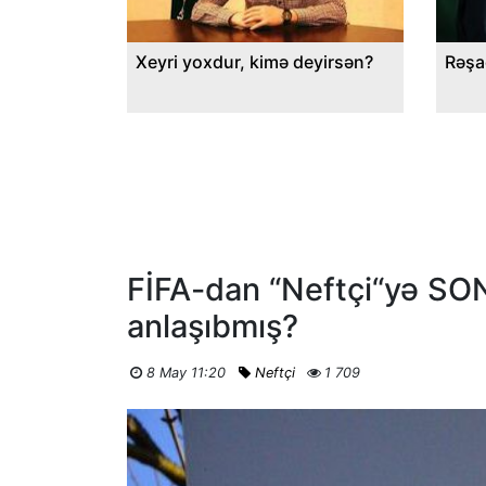
Xeyri yoxdur, kimə deyirsən?
Rəşa
FİFA-dan “Neftçi“yə SON
anlaşıbmış?
8 May 11:20
Neftçi
1 709