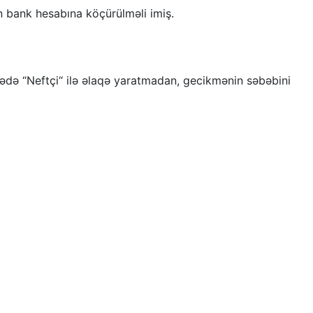
ın bank hesabına köçürülməli imiş.
elədə “Neftçi“ ilə əlaqə yaratmadan, gecikmənin səbəbini