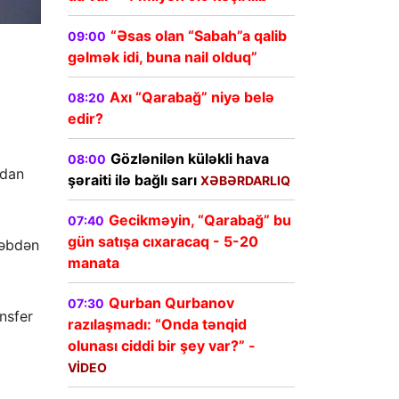
“Əsas olan “Sabah”a qalib
09:00
gəlmək idi, buna nail olduq”
Axı “Qarabağ” niyə belə
08:20
edir?
Gözlənilən küləkli hava
08:00
ndan
şəraiti ilə bağlı sarı
XƏBƏRDARLIQ
Gecikməyin, “Qarabağ” bu
07:40
gün satışa cıxaracaq - 5-20
bəbdən
manata
Qurban Qurbanov
07:30
nsfer
razılaşmadı: “Onda tənqid
olunası ciddi bir şey var?” -
VİDEO