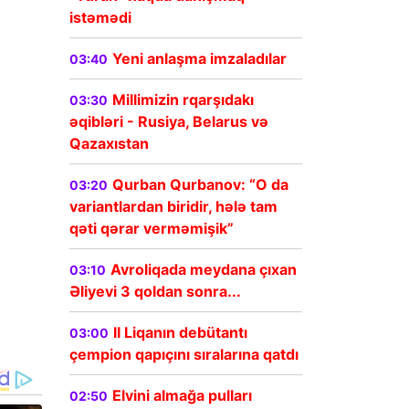
istəmədi
Yeni anlaşma imzaladılar
03:40
Millimizin rqarşıdakı
03:30
əqibləri - Rusiya, Belarus və
Qazaxıstan
Qurban Qurbanov: “O da
03:20
variantlardan biridir, hələ tam
qəti qərar verməmişik”
Avroliqada meydana çıxan
03:10
Əliyevi 3 qoldan sonra...
II Liqanın debütantı
03:00
çempion qapıçını sıralarına qatdı
Elvini almağa pulları
02:50