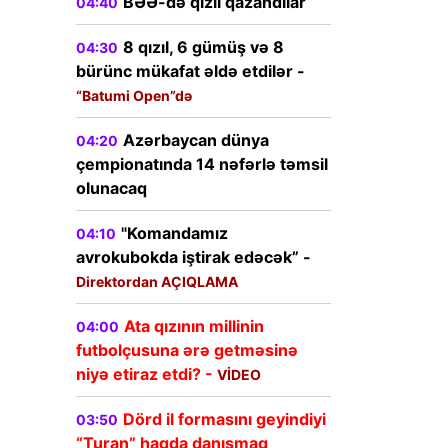
BƏƏ-də qızıl qazandılar
04:40
8 qızıl, 6 gümüş və 8
04:30
bürünc mükafat əldə etdilər -
“Batumi Open”də
Azərbaycan dünya
04:20
çempionatında 14 nəfərlə təmsil
olunacaq
"Komandamız
04:10
avrokubokda iştirak edəcək” -
Direktordan AÇIQLAMA
Ata qızının millinin
04:00
futbolçusuna ərə getməsinə
niyə etiraz etdi? -
VİDEO
Dörd il formasını geyindiyi
03:50
“Turan” haqda danışmaq