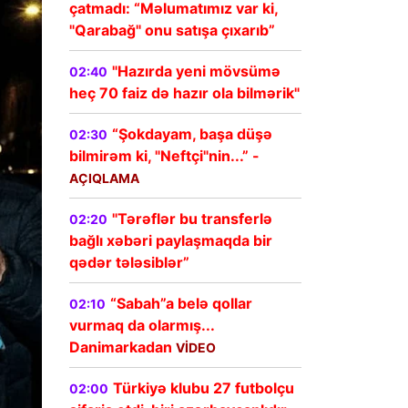
çatmadı: “Məlumatımız var ki,
"Qarabağ" onu satışa çıxarıb”
"Hazırda yeni mövsümə
02:40
heç 70 faiz də hazır ola bilmərik"
“Şokdayam, başa düşə
02:30
bilmirəm ki, "Neftçi"nin...” -
AÇIQLAMA
"Tərəflər bu transferlə
02:20
bağlı xəbəri paylaşmaqda bir
qədər tələsiblər”
“Sabah”a belə qollar
02:10
vurmaq da olarmış...
Danimarkadan
VİDEO
Türkiyə klubu 27 futbolçu
02:00