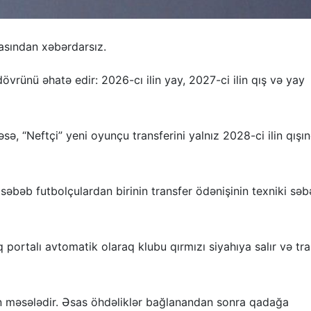
asından xəbərdarsız.
 dövrünü əhatə edir: 2026-cı ilin yay, 2027-ci ilin qış və yay
ə, “Neftçi” yeni oyunçu transferini yalnız 2028-ci ilin qışı
əbəb futbolçulardan birinin transfer ödənişinin texniki sə
portalı avtomatik olaraq klubu qırmızı siyahıya salır və tra
ən məsələdir. Əsas öhdəliklər bağlanandan sonra qadağa