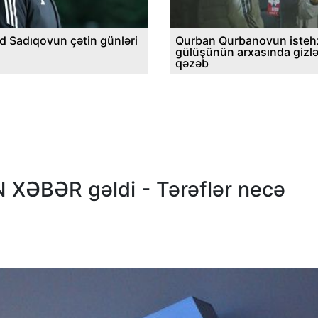
d Sadıqovun çətin günləri
Qurban Qurbanovun istehz
gülüşünün arxasında gizl
qəzəb
 XƏBƏR gəldi - Tərəflər necə