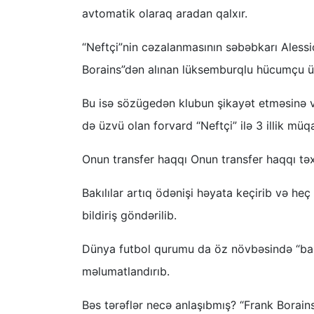
avtomatik olaraq aradan qalxır.
“Neftçi”nin cəzalanmasının səbəbkarı Alessio 
Borains”dən alınan lüksemburqlu hücumçu üç
Bu isə sözügedən klubun şikayət etməsinə və
də üzvü olan forvard “Neftçi” ilə 3 illik müq
Onun transfer haqqı Onun transfer haqqı tə
Bakılılar artıq ödənişi həyata keçirib və he
bildiriş göndərilib.
Dünya futbol qurumu da öz növbəsində “ban“
məlumatlandırıb.
Bəs tərəflər necə anlaşıbmış? “Frank Borain