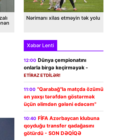
alı
Nərimanı xilas etməyin tək yolu
ənən
Xəbər Lenti
Dünya çempionatını
12:00
onlarla birgə keçirməyək -
ETİRAZ ETDİLƏR!
"Qarabağ"la matçda özümü
11:00
ən yaxşı tərəfdən göstərmək
üçün əlimdən gələni edəcəm"
FİFA Azərbaycan klubuna
10:40
qoyduğu transfer qadağasını
götürdü - SON DƏQİQƏ