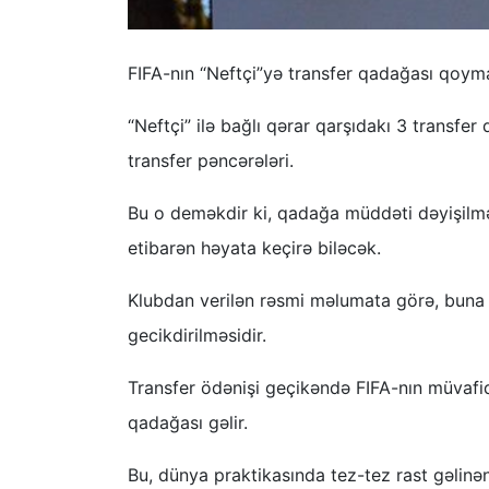
FIFA-nın “Neftçi”yə transfer qadağası qoym
“Neftçi” ilə bağlı qərar qarşıdakı 3 transfer
transfer pəncərələri.
Bu o deməkdir ki, qadağa müddəti dəyişilməs
etibarən həyata keçirə biləcək.
Klubdan verilən rəsmi məlumata görə, buna s
gecikdirilməsidir.
Transfer ödənişi geçikəndə FIFA-nın müvafiq 
qadağası gəlir.
Bu, dünya praktikasında tez-tez rast gəlin