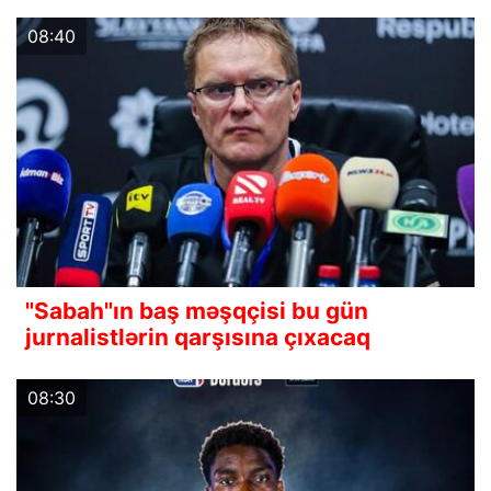
08:40
"Sabah"ın baş məşqçisi bu gün
jurnalistlərin qarşısına çıxacaq
08:30