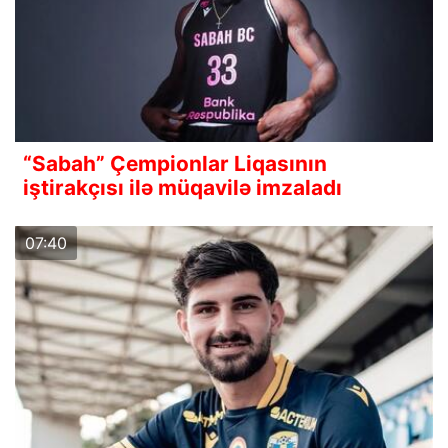
“Sabah” Çempionlar Liqasının
iştirakçısı ilə müqavilə imzaladı
07:40