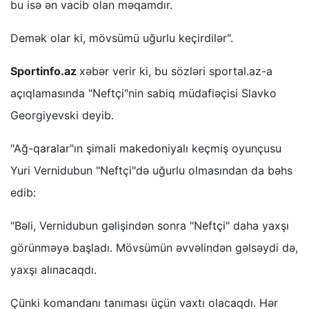
bu isə ən vacib olan məqamdır.
Demək olar ki, mövsümü uğurlu keçirdilər".
Sportinfo.az
xəbər verir ki, bu sözləri sportal.az-a
açıqlamasında "Neftçi"nin sabiq müdafiəçisi Slavko
Georgiyevski deyib.
"Ağ-qaralar"ın şimali makedoniyalı keçmiş oyunçusu
Yuri Vernidubun "Neftçi"də uğurlu olmasından da bəhs
edib:
"Bəli, Vernidubun gəlişindən sonra "Neftçi" daha yaxşı
görünməyə başladı. Mövsümün əvvəlindən gəlsəydi də,
yaxşı alınacaqdı.
Çünki komandanı tanıması üçün vaxtı olacaqdı. Hər