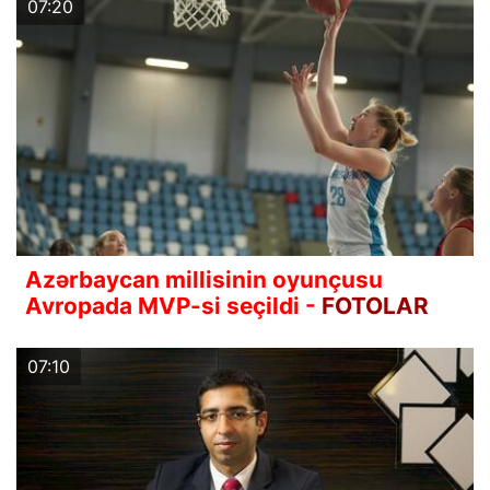
07:20
Azərbaycan millisinin oyunçusu
Avropada MVP-si seçildi -
FOTOLAR
07:10