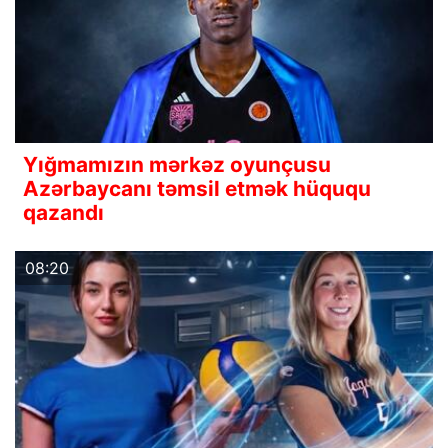
Yığmamızın mərkəz oyunçusu
Azərbaycanı təmsil etmək hüququ
qazandı
08:20