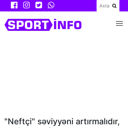
M
"Neftçi" səviyyəni artırmalıdır,