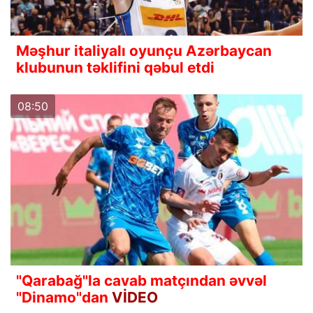
Məşhur italiyalı oyunçu Azərbaycan
klubunun təklifini qəbul etdi
08:50
"Qarabağ"la cavab matçından əvvəl
"Dinamo"dan
VİDEO