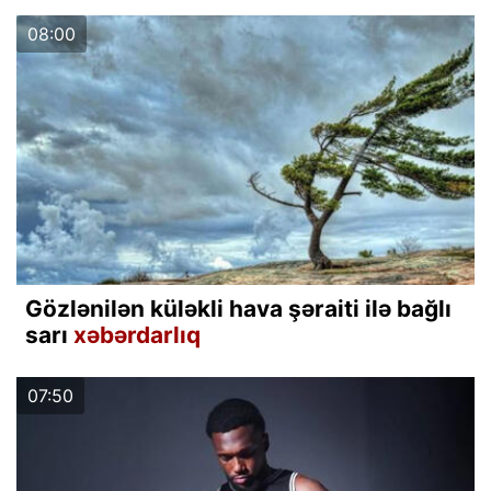
08:00
Gözlənilən küləkli hava şəraiti ilə bağlı
sarı
xəbərdarlıq
07:50