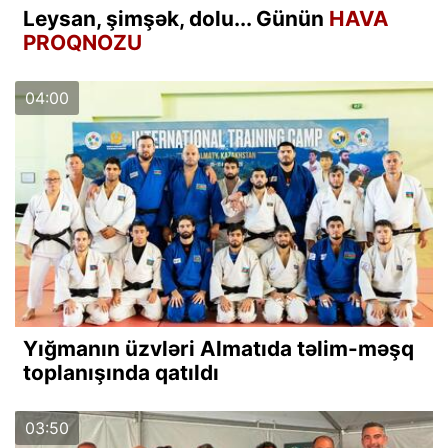
Leysan, şimşək, dolu... Günün
HAVA
PROQNOZU
04:00
Yığmanın üzvləri Almatıda təlim-məşq
toplanışında qatıldı
03:50