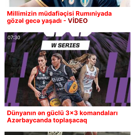
Millimizin müdafiəçisi Rumıniyada
gözəl gecə yaşadı -
VİDEO
07:30
Dünyanın ən güclü 3x3 komandaları
Azərbaycanda toplaşacaq