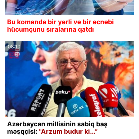
Bu komanda bir yerli və bir əcnəbi
hücumçunu sıralarına qatdı
08:10
Azərbaycan millisinin sabiq baş
məşqçisi:
"Arzum budur ki...”