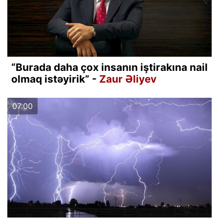
“Burada daha çox insanın iştirakına nail
olmaq istəyirik” -
Zaur Əliyev
07:00