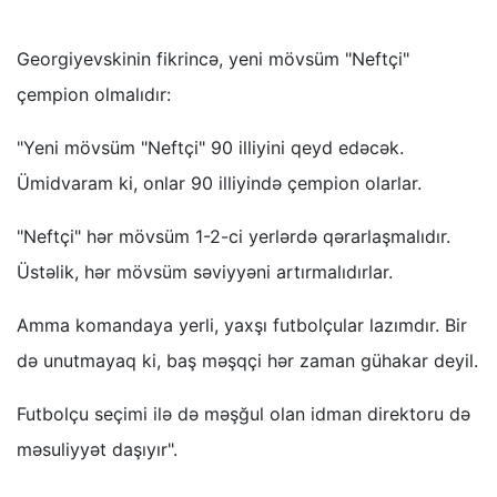
Georgiyevskinin fikrincə, yeni mövsüm "Neftçi"
çempion olmalıdır:
"Yeni mövsüm "Neftçi" 90 illiyini qeyd edəcək.
Ümidvaram ki, onlar 90 illiyində çempion olarlar.
"Neftçi" hər mövsüm 1-2-ci yerlərdə qərarlaşmalıdır.
Üstəlik, hər mövsüm səviyyəni artırmalıdırlar.
Amma komandaya yerli, yaxşı futbolçular lazımdır. Bir
də unutmayaq ki, baş məşqçi hər zaman gühakar deyil.
Futbolçu seçimi ilə də məşğul olan idman direktoru də
məsuliyyət daşıyır".