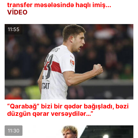
transfer məsələsində haqlı imiş...
VİDEO
11:55
“Qarabağ” bizi bir qədər bağışladı, bəzi
düzgün qərar versəydilər…”
11:30