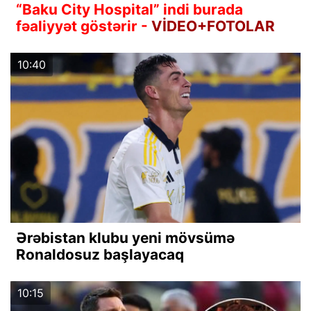
“Baku City Hospital” indi burada
fəaliyyət göstərir -
VİDEO+FOTOLAR
10:40
Ərəbistan klubu yeni mövsümə
Ronaldosuz başlayacaq
10:15