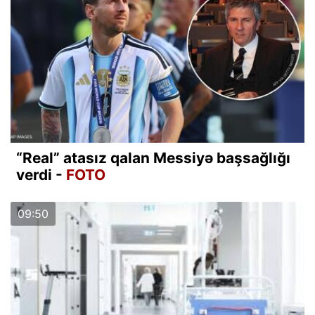
“Real” atasız qalan Messiyə başsağlığı
verdi -
FOTO
09:50