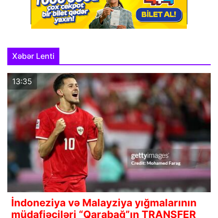
Xəbər Lenti
13:35
İndoneziya və Malayziya yığmalarının
müdafiəçiləri “Qarabağ”ın TRANSFER