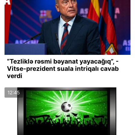
“Tezliklə rəsmi bəyanat yayacağıq”, -
Vitse-prezident suala intriqalı cavab
verdi
12:45