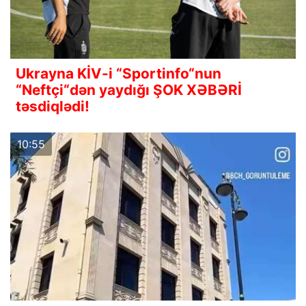
Ukrayna KİV-i “Sportinfo“nun
“Neftçi“dən yaydığı ŞOK XƏBƏRİ
təsdiqlədi!
10:55