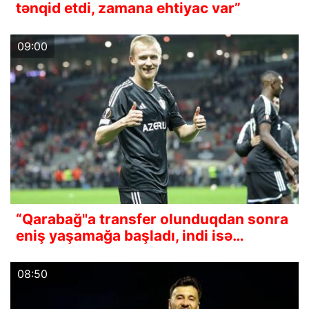
tənqid etdi, zamana ehtiyac var”
09:00
“Qarabağ"a transfer olunduqdan sonra
eniş yaşamağa başladı, indi isə…
08:50