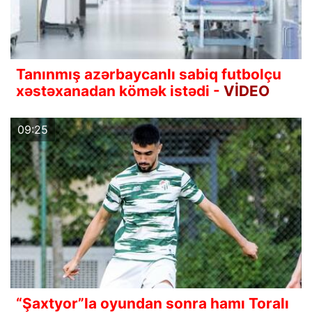
Tanınmış azərbaycanlı sabiq futbolçu
xəstəxanadan kömək istədi -
VİDEO
09:25
“Şaxtyor”la oyundan sonra hamı Toralı