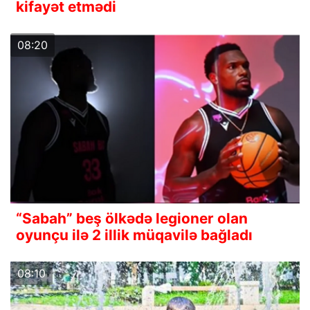
kifayət etmədi
08:20
“Sabah” beş ölkədə legioner olan
oyunçu ilə 2 illik müqavilə bağladı
08:10