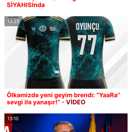
SİYAHISInda
13:25
Ölkəmizdə yeni geyim brendi: “YaaRa”
sevgi ilə yanaşır!” -
VİDEO
13:10