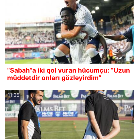
“Sabah”a iki qol vuran hücumçu: “Uzun
müddətdir onları gözləyirdim”
11:05