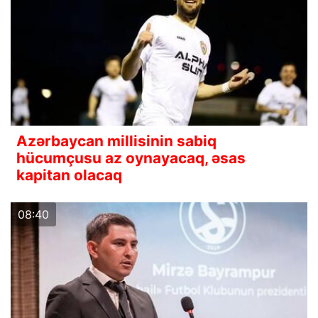
Azərbaycan millisinin sabiq
hücumçusu az oynayacaq, əsas
kapitan olacaq
08:40