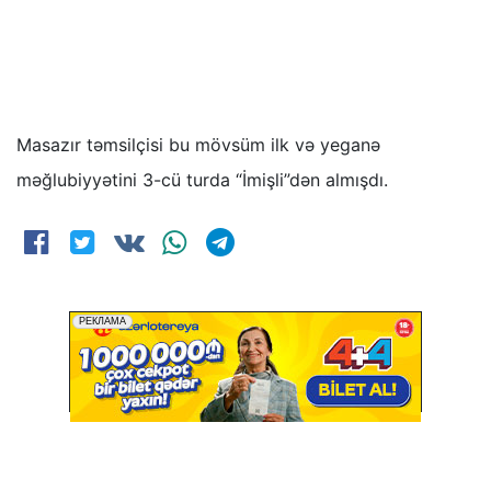
Masazır təmsilçisi bu mövsüm ilk və yeganə
məğlubiyyətini 3-cü turda “İmişli”dən almışdı.