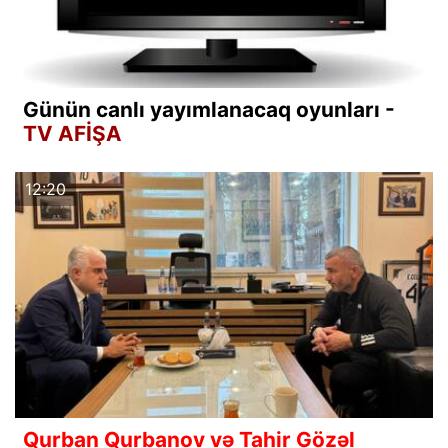
Günün canlı yayımlanacaq oyunları -
TV AFİŞA
12:20
Qurban Qurbanov və Tahir Gözəl