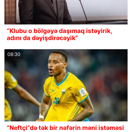
“Klubu o bölgəyə daşımaq istəyirik,
adını da dəyişdirəcəyik”
08:30
“Neftçi”də tək bir nəfərin məni istəməsi