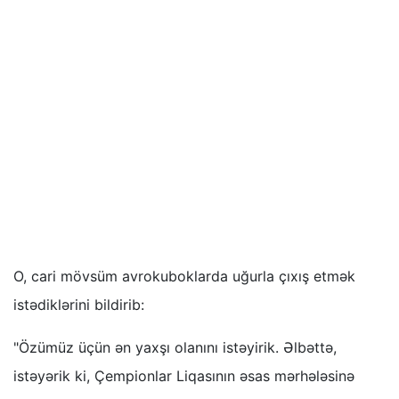
O, cari mövsüm avrokuboklarda uğurla çıxış etmək
istədiklərini bildirib:
"Özümüz üçün ən yaxşı olanını istəyirik. Əlbəttə,
istəyərik ki, Çempionlar Liqasının əsas mərhələsinə