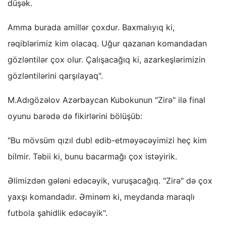
düşək.
Amma burada amillər çoxdur. Baxmalıyıq ki,
rəqiblərimiz kim olacaq. Uğur qazanan komandadan
gözləntilər çox olur. Çalışacağıq ki, azarkeşlərimizin
gözləntilərini qarşılayaq".
M.Adıgözəlov Azərbaycan Kubokunun "Zirə" ilə final
oyunu barədə də fikirlərini bölüşüb:
"Bu mövsüm qızıl dubl edib-etməyəcəyimizi heç kim
bilmir. Təbii ki, bunu bacarmağı çox istəyirik.
Əlimizdən gələni edəcəyik, vuruşacağıq. "Zirə" də çox
yaxşı komandadır. Əminəm ki, meydanda maraqlı
futbola şahidlik edəcəyik".