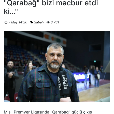
"Qarabağ" bizi məcbur etdi
ki..."
7 May 14:20
Sabah
3 761
Misli Premyer Liqasında "Qarabağ" güclü çıxış