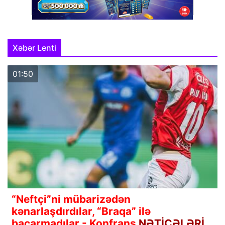
Xəbər Lenti
01:50
“Neftçi”ni mübarizədən
kənarlaşdırdılar, “Braqa” ilə
bacarmadılar - Konfrans
NƏTİCƏLƏRİ