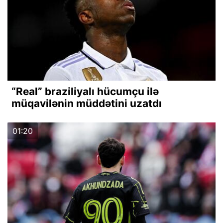
“Real” braziliyalı hücumçu ilə
müqavilənin müddətini uzatdı
01:20