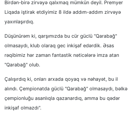
Birdən-birə zirvəyə qalxmaq mümkün deyil. Premyer
Liqada iştirak etdiyimiz 8 ildə addım-addım zirvəyə
yaxınlaşırdıq.
Düşünürəm ki, qarşımızda bu cür güclü "Qarabağ"
olmasaydı, klub olaraq gec inkişaf edərdik. Əsas
rəqibimiz hər zaman fantastik nəticələrə imza atan
"Qarabağ" olub.
Çalışırdıq ki, onları arxada qoyaq və nəhayət, bu il
alındı. Çempionatda güclü "Qarabağ" olmasaydı, bəlkə
çempionluğu asanlıqla qazanardıq, amma bu qədər
inkişaf olmazdı".