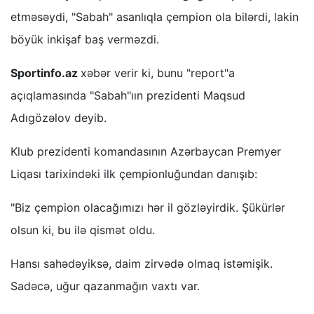
etməsəydi, "Sabah" asanlıqla çempion ola bilərdi, lakin
böyük inkişaf baş verməzdi.
Sportinfo.az
xəbər verir ki, bunu "report"a
açıqlamasında "Sabah"ıın prezidenti Maqsud
Adıgözəlov deyib.
Klub prezidenti komandasının Azərbaycan Premyer
Liqası tarixindəki ilk çempionluğundan danışıb:
"Biz çempion olacağımızı hər il gözləyirdik. Şükürlər
olsun ki, bu ilə qismət oldu.
Hansı sahədəyiksə, daim zirvədə olmaq istəmişik.
Sadəcə, uğur qazanmağın vaxtı var.