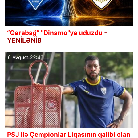
“Qarabağ” "Dinamo"ya uduzdu
-
YENİLƏNİB
6 Avqust 22:40
PSJ ilə Çempionlar Liqasının qalibi olan