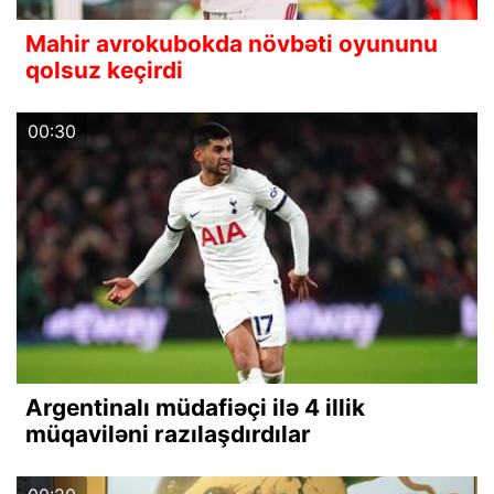
Mahir avrokubokda növbəti oyununu
qolsuz keçirdi
00:30
Argentinalı müdafiəçi ilə 4 illik
müqaviləni razılaşdırdılar