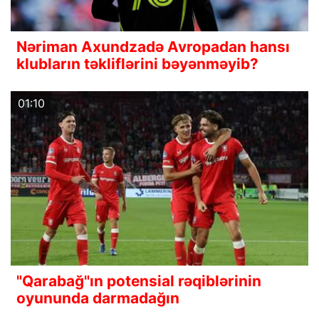
Nəriman Axundzadə Avropadan hansı
klubların təkliflərini bəyənməyib?
01:10
"Qarabağ"ın potensial rəqiblərinin
oyununda darmadağın