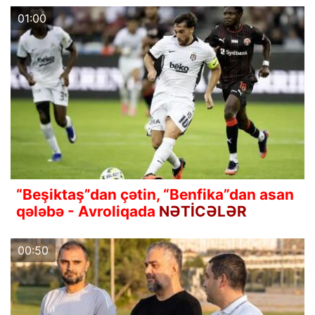
01:00
“Beşiktaş”dan çətin, “Benfika”dan asan
qələbə - Avroliqada
NƏTİCƏLƏR
00:50