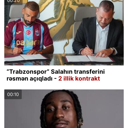
00:20
“Trabzonspor” Salahın transferini
rəsmən açıqladı -
2 illik kontrakt
00:10