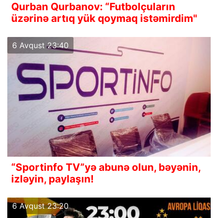
Qurban Qurbanov: “Futbolçuların
üzərinə artıq yük qoymaq istəmirdim"
6 Avqust 23:40
“Sportinfo TV”yə abunə olun, bəyənin,
izləyin, paylaşın!
6 Avqust 23:20