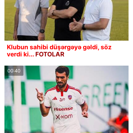
Klubun sahibi düşərgəyə gəldi, söz
verdi ki...
FOTOLAR
00:40