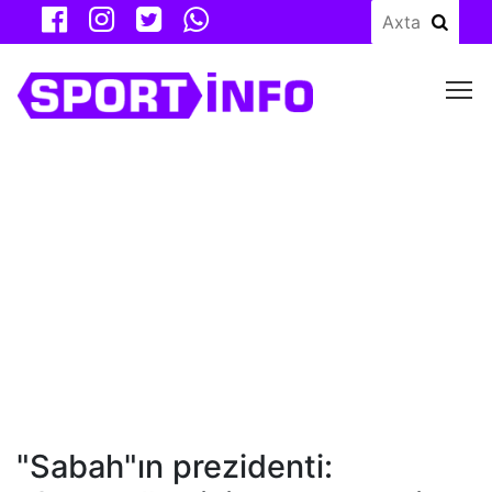
M
"Sabah"ın prezidenti: