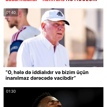
01:40
“O, hələ də iddialıdır və bizim üçün
inanılmaz dərəcədə vacibdir”
01:30