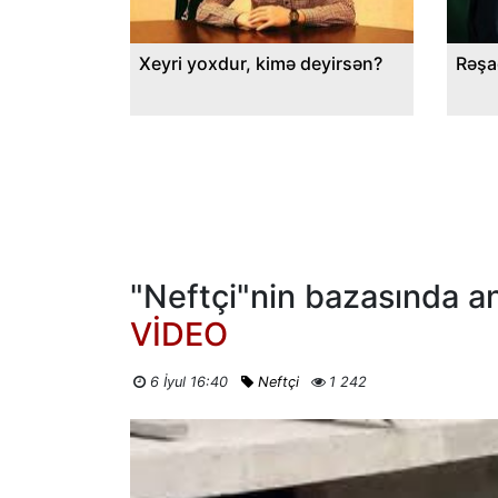
Xeyri yoxdur, kimə deyirsən?
Rəşa
"Neftçi"nin bazasında an
VİDEO
6 İyul 16:40
Neftçi
1 242