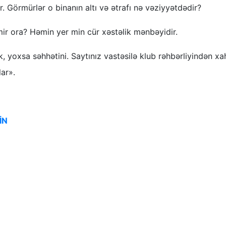
r. Görmürlər o binanın altı və ətrafı nə vəziyyətdədir?
ir ora? Həmin yer min cür xəstəlik mənbəyidir.
ək, yoxsa səhhətini. Saytınız vastəsilə klub rəhbərliyindən xa
lar».
İN