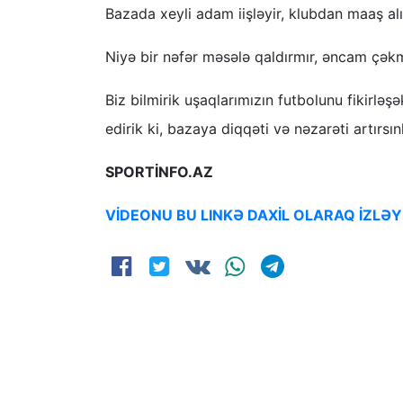
Bazada xeyli adam iişləyir, klubdan maaş alı
Niyə bir nəfər məsələ qaldırmır, əncam çəkm
Biz bilmirik uşaqlarımızın futbolunu fikirləş
edirik ki, bazaya diqqəti və nəzarəti artırsın
SPORTİNFO.AZ
VİDEONU BU LINKƏ DAXİL OLARAQ İZLƏY