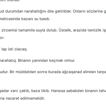
 durumdan narahatlığını dilə gətiriblər. Onların sözlərinə 
nəticəsində bazanı su basıb.
zirzəmisi tamamilə suyla dolub. Üstəlik, ərazidə təmizlik işl
ır:
 lap isti olacaq.
 narahatıq. Binanın yanından keçmək olmur.
 doludur. Bir müddətdən sonra burada ağcaqanad əlindən tər
ə qədər xərc çəkib, baza tikib. Hansısa səbəbdən binanın təhv
ona nəzarət edilməməlidir.