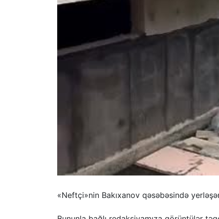
«Neftçi»nin Bakıxanov qəsəbəsində yerləşən
Bununla bağlı redaksiyamıza görüntülər təq