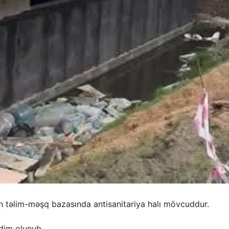
 təlim-məşq bazasında antisanitariya halı mövcuddur.
dim olunub.