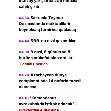
ötən ay yarışlarda 206 medala
sahib çıxıb
Sərxanla Teymur
04:50
Qazaxıstanda məktəblilərin
beynəlxalq turnirinə qatılacaq
BƏƏ-də qızıl qazandılar
04:40
8 qızıl, 6 gümüş və 8
04:30
bürünc mükafat əldə etdilər -
“Batumi Open”də
Azərbaycan dünya
04:20
çempionatında 14 nəfərlə təmsil
olunacaq
"Komandamız
04:10
avrokubokda iştirak edəcək” -
Direktordan AÇIQLAMA