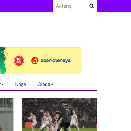
r
Köşə
Əlaqə