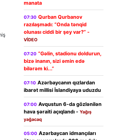
manata
Qurban Qurbanov
07:30
razılaşmadı: “Onda tənqid
olunası ciddi bir şey var?” -
hiş
VİDEO
“Gəlin, stadionu doldurun,
07:20
bizə inanın, sizi əmin edə
bilərəm ki...”
Azərbaycanın qızlardan
07:10
ibarət millisi İslandiyaya uduzdu
Avqustun 6-da gözlənilən
07:00
hava şəraiti açıqlandı -
Yağış
yağacaq
Azərbaycan idmançıları
05:00