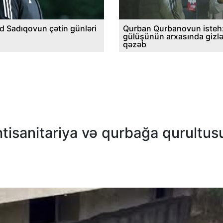
d Sadıqovun çətin günləri
Qurban Qurbanovun istehz
gülüşünün arxasında gizl
qəzəb
tisanitariya və qurbağa qurultus