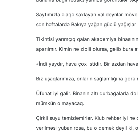
Saytımızla əlaqə saxlayan valideynlər mövcud
son həftələrdə Bakıya yağan güclü yağışlar 
Tikintisi yarımçıq qalan akademiya binasının 
aparılmır. Kimin nə zibili olursa, gəlib bura at
«İndi yaydır, hava çox istidir. Bir azdan hava
Biz uşaqlarımıza, onların sağlamlığına görə
Üfunət iyi gəlir. Binanın altı qurbağalarla
mümkün olmayacaq.
Çirkli suyu təmizləmirlər. Klub rəhbərliyi n
verilməsi yubanırosa, bu o demək deyil ki, 