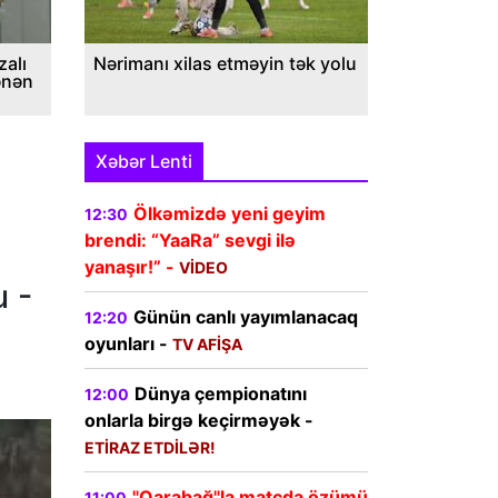
alı
Nərimanı xilas etməyin tək yolu
ənən
Xəbər Lenti
Ölkəmizdə yeni geyim
12:30
brendi: “YaaRa” sevgi ilə
yanaşır!” -
VİDEO
u -
Günün canlı yayımlanacaq
12:20
oyunları -
TV AFİŞA
Dünya çempionatını
12:00
onlarla birgə keçirməyək -
ETİRAZ ETDİLƏR!
"Qarabağ"la matçda özümü
11:00