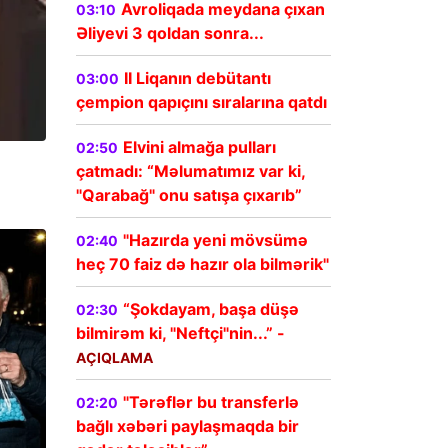
Avroliqada meydana çıxan
03:10
Əliyevi 3 qoldan sonra...
II Liqanın debütantı
03:00
çempion qapıçını sıralarına qatdı
Elvini almağa pulları
02:50
çatmadı: “Məlumatımız var ki,
"Qarabağ" onu satışa çıxarıb”
"Hazırda yeni mövsümə
02:40
heç 70 faiz də hazır ola bilmərik"
“Şokdayam, başa düşə
02:30
bilmirəm ki, "Neftçi"nin...” -
AÇIQLAMA
"Tərəflər bu transferlə
02:20
bağlı xəbəri paylaşmaqda bir