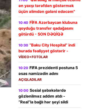
ən yaxşı tərəfdən göstərmək
üçün əlimdən gələni edəcəm"
FİFA Azərbaycan klubuna
10:40
qoyduğu transfer qadağasını
götürdü - SON DƏQİQƏ
“Baku City Hospital” indi
10:30
burada fəaliyyət göstərir -
VİDEO+FOTOLAR
FIFA prezidenti postuna 5
10:20
əsas namizədin adını
AÇIQLADILAR
Sosial şəbəkələrdə
10:00
gözlənilməz addım atdı -
“Real”la bağlı hər şeyi sildi