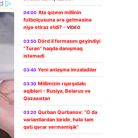
Ata qızının millinin
04:00
futbolçusuna ərə getməsinə
niyə etiraz etdi? -
VİDEO
Dörd il formasını geyindiyi
03:50
“Turan” haqda danışmaq
istəmədi
Yeni anlaşma imzaladılar
03:40
Millimizin rqarşıdakı
03:30
əqibləri - Rusiya, Belarus və
Qazaxıstan
Qurban Qurbanov: “O da
03:20
variantlardan biridir, hələ tam
qəti qərar verməmişik”