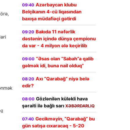
Azərbaycan klubu
09:40
Belçikanın 4-cü liqasından
görə,
baxışa müdafiəçi gətirdi
Bakıda 11 nəfərlik
09:20
əri
dəstənin içində dünya çempionu
da var - 4 milyon ələ keçirilib
“Əsas olan “Sabah”a qalib
09:00
gəlmək idi, buna nail olduq”
Axı “Qarabağ” niyə belə
08:20
edir?
pənmək
Gözlənilən küləkli hava
08:00
şəraiti ilə bağlı sarı
XƏBƏRDARLIQ
il
Gecikməyin, “Qarabağ” bu
07:40
gün satışa cıxaracaq - 5-20