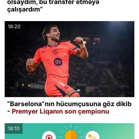
olsaydım, bu transfer etməyə
çalışardım”
18:20
“Barselona”nın hücumçusuna göz dikib
-
Premyer Liqanın son çempionu
18:10