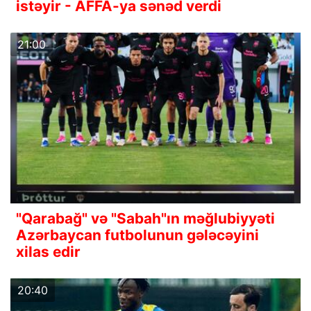
istəyir - AFFA-ya sənəd verdi
21:00
"Qarabağ" və "Sabah"ın məğlubiyyəti
Azərbaycan futbolunun gələcəyini
xilas edir
20:40