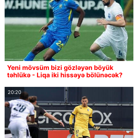
Yeni mövsüm bizi gözləyən böyük
təhlükə - Liqa iki hissəyə bölünəcək?
20:20