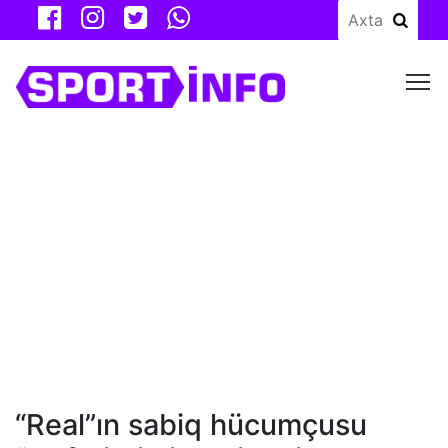
M
“Real”ın sabiq hücumçusu