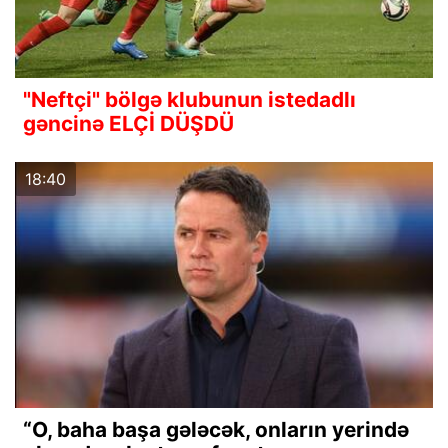
"Neftçi" bölgə klubunun istedadlı
gəncinə ELÇİ DÜŞDÜ
18:40
“O, baha başa gələcək, onların yerində