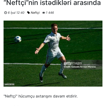
“Neftçi”nin istədikləri arasında
6 İyul 12:40
Neftçi
1 446
"Neftçi" hücumçu axtarışını davam etdirir.