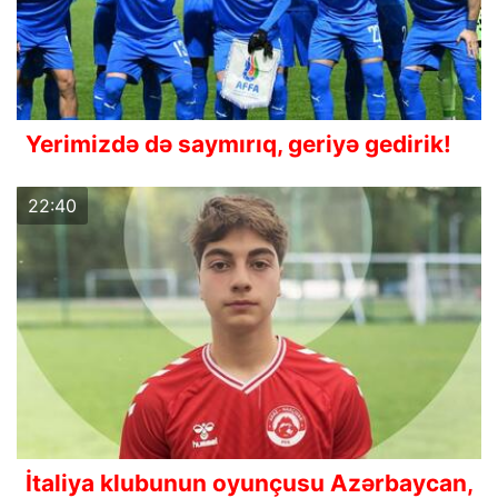
Yerimizdə də saymırıq, geriyə gedirik!
22:40
İtaliya klubunun oyunçusu Azərbaycan,