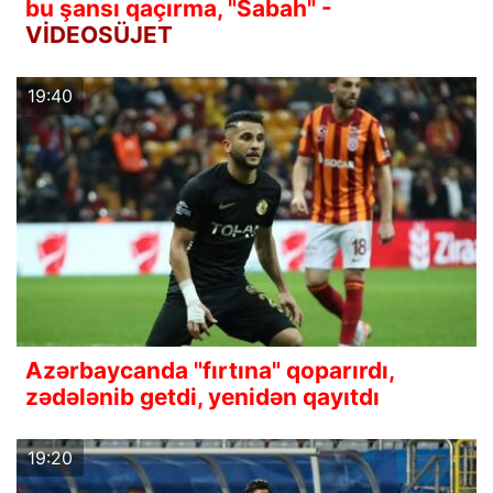
bu şansı qaçırma, "Sabah" -
VİDEOSÜJET
19:40
Azərbaycanda "fırtına" qoparırdı,
zədələnib getdi, yenidən qayıtdı
19:20