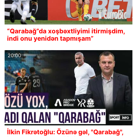
“Qarabağ”da xoşbəxtliyimi itirmişdim,
indi onu yenidən tapmışam”
20:00
İlkin Fikrətoğlu: Özünə gəl, "Qarabağ",