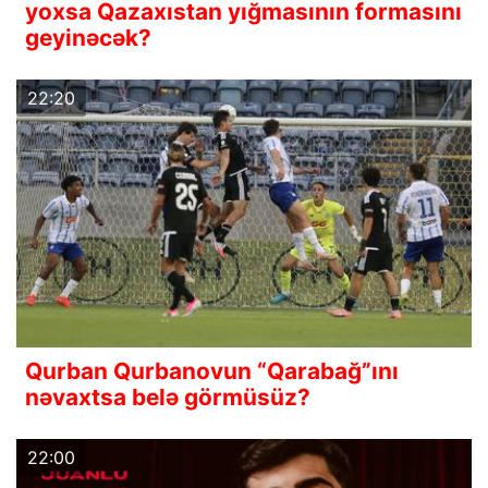
yoxsa Qazaxıstan yığmasının formasını
geyinəcək?
22:20
Qurban Qurbanovun “Qarabağ”ını
nəvaxtsa belə görmüsüz?
22:00