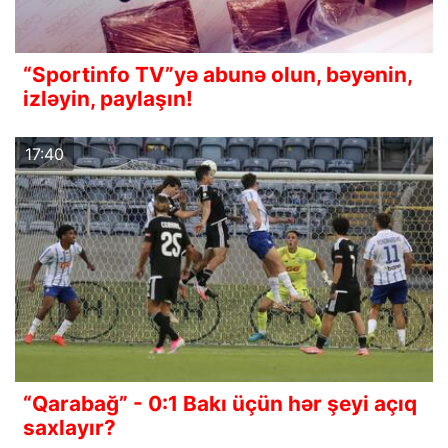
“Sportinfo TV”yə abunə olun, bəyənin,
izləyin, paylaşın!
17:40
“Qarabağ” - 0:1 Bakı üçün hər şeyi açıq
saxlayır?