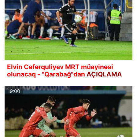
Elvin Cəfərquliyev MRT müayinəsi
olunacaq - "Qarabağ"dan
AÇIQLAMA
19:00