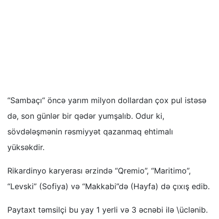
“Sambaçı“ öncə yarım milyon dollardan çox pul istəsə
də, son günlər bir qədər yumşalıb. Odur ki,
sövdələşmənin rəsmiyyət qazanmaq ehtimalı
yüksəkdir.
Rikardinyo karyerası ərzində “Qremio”, “Maritimo”,
“Levski” (Sofiya) və “Makkabi”də (Hayfa) də çıxış edib.
Paytaxt təmsilçi bu yay 1 yerli və 3 əcnəbi ilə \üclənib.