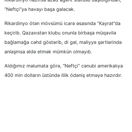
“Neftçi”yə havayı başa gələcək.
Rikardinyo ötən mövsümü icarə əsasında “Kayrat”da
keçirib. Qazaxıstan klubu onunla birbaşa müqavilə
bağlamağa cəhd göstərib, di gəl, maliyyə şərtlərində
anlaşmsa əldə etmək mümkün olmayıb.
Aldığımız məlumata görə, “Neftçi“ cənubi amerikalıya
400 min dolların üstündə illik ödəniş etməyə hazırdır.