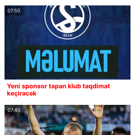
07:50
Yeni sponsor tapan klub təqdimat
keçirəcək
07:40