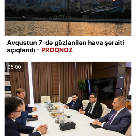
Avqustun 7-də gözlənilən hava şəraiti
açıqlandı -
PROQNOZ
05:00