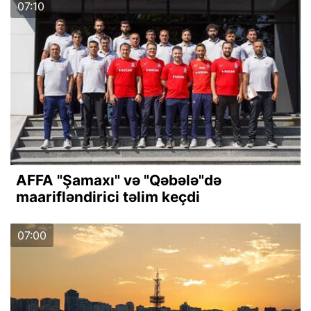
07:10
AFFA "Şamaxı" və "Qəbələ"də
maarifləndirici təlim keçdi
07:00