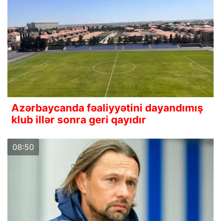
Azərbaycanda fəaliyyətini dayandımış
klub illər sonra geri qayıdır
08:50