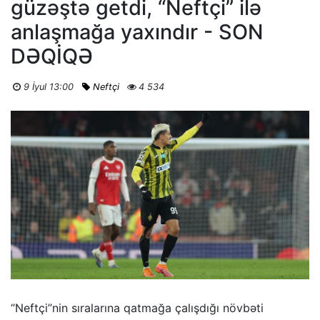
güzəştə getdi, “Neftçi” ilə
anlaşmağa yaxındır - SON
DƏQİQƏ
9 İyul 13:00
Neftçi
4 534
“Neftçi”nin sıralarına qatmağa çalışdığı növbəti