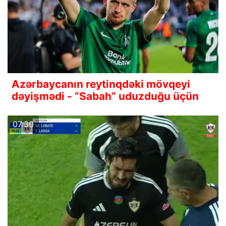
Azərbaycanın reytinqdəki mövqeyi
dəyişmədi - “Sabah” uduzduğu üçün
07:30