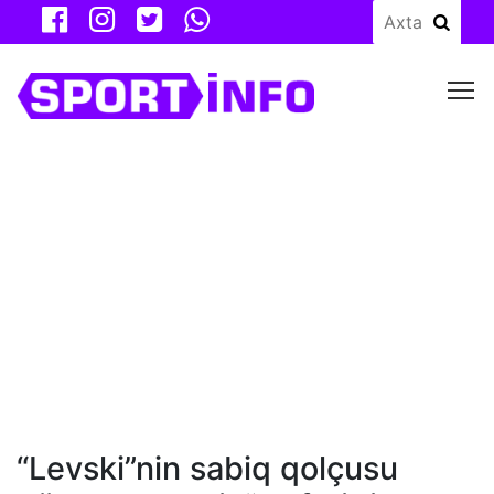
M
“Levski”nin sabiq qolçusu