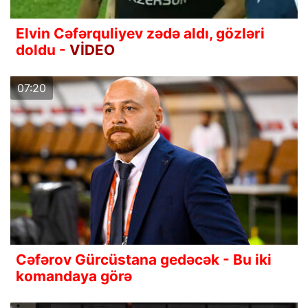
Elvin Cəfərquliyev zədə aldı, gözləri
doldu -
VİDEO
07:20
Cəfərov Gürcüstana gedəcək - Bu iki
komandaya görə