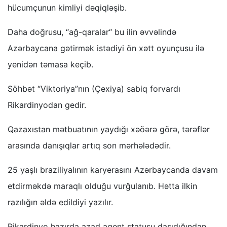
hücumçunun kimliyi dəqiqləşib.
Daha doğrusu, “ağ-qaralar“ bu ilin əvvəlində
Azərbaycana gətirmək istədiyi ön xətt oyunçusu ilə
yenidən təmasa keçib.
Söhbət “Viktoriya”nın (Çexiya) sabiq forvardı
Rikardinyodan gedir.
Qazaxıstan mətbuatının yaydığı xəöərə görə, tərəflər
arasında danışıqlar artıq son mərhələdədir.
25 yaşlı braziliyalının karyerasını Azərbaycanda davam
etdirməkdə maraqlı olduğu vurğulanıb. Hətta ilkin
razılığın əldə edildiyi yazılır.
Rikardinyo hazırda azad agent statusu daşıdığından,