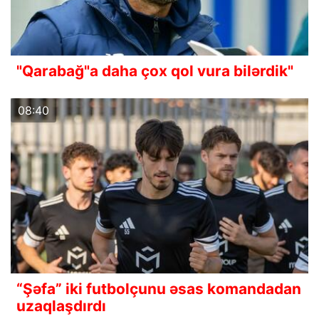
"Qarabağ"a daha çox qol vura bilərdik"
08:40
“Şəfa” iki futbolçunu əsas komandadan
uzaqlaşdırdı