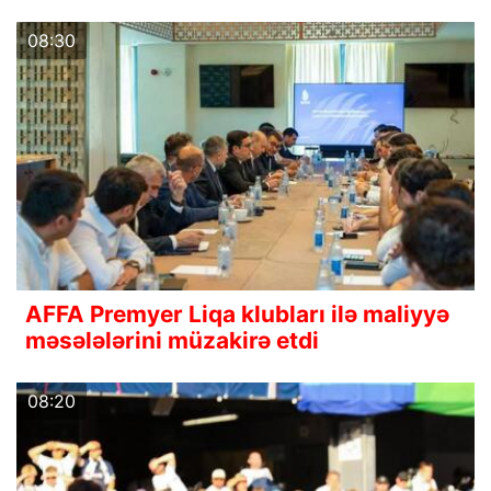
08:30
AFFA Premyer Liqa klubları ilə maliyyə
məsələlərini müzakirə etdi
08:20