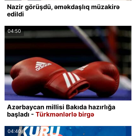
Nazir görüşdü, əməkdaşlıq müzakirə
edildi
04:50
Azərbaycan millisi Bakıda hazırlığa
başladı -
Türkmənlərlə birgə
04:40