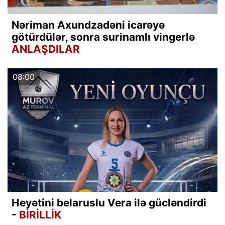
Nəriman Axundzadəni icarəyə
götürdülər, sonra surinamlı vingerlə
ANLAŞDILAR
08:00
Heyətini belaruslu Vera ilə gücləndirdi
-
BİRİLLİK