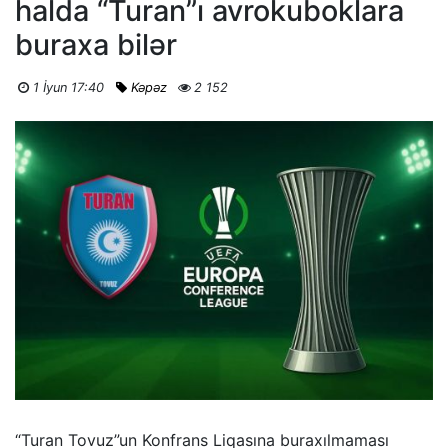
halda “Turan”ı avrokuboklara
buraxa bilər
1 İyun 17:40
Kəpəz
2 152
“Turan Tovuz”un Konfrans Liqasına buraxılmaması