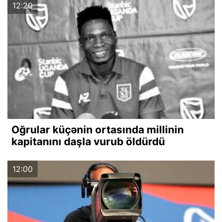
12:20
Oğrular küçənin ortasında millinin
kapitanını daşla vurub öldürdü
12:00