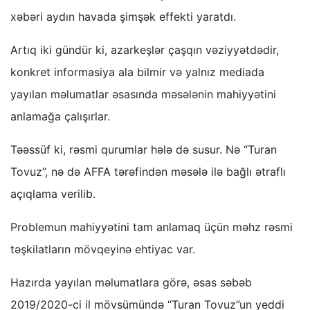
xəbəri aydın havada şimşək effekti yaratdı.
Artıq iki gündür ki, azarkeşlər çaşqın vəziyyətdədir,
konkret informasiya ala bilmir və yalnız mediada
yayılan məlumatlar əsasında məsələnin mahiyyətini
anlamağa çalışırlar.
Təəssüf ki, rəsmi qurumlar hələ də susur. Nə “Turan
Tovuz”, nə də AFFA tərəfindən məsələ ilə bağlı ətraflı
açıqlama verilib.
Problemun mahiyyətini tam anlamaq üçün məhz rəsmi
təşkilatların mövqeyinə ehtiyac var.
Hazırda yayılan məlumatlara görə, əsas səbəb
2019/2020-ci il mövsümündə “Turan Tovuz”un yeddi