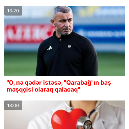
13:20
"O, nə qədər istəsə, "Qarabağ"ın baş
məşqçisi olaraq qalacaq"
13:00