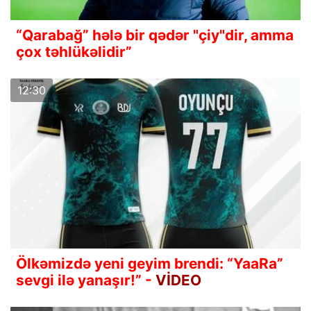
“Qarabağ” hələ bir qədər "çiy"dir, amma
çox təhlükəlidir”
12:30
Ölkəmizdə yeni geyim brendi: “YaaRa”
sevgi ilə yanaşır!” -
VİDEO