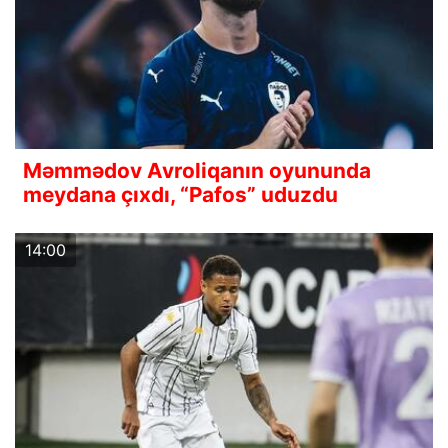
Məmmədov Avroliqanın oyununda
meydana çıxdı, “Pafos” uduzdu
14:00