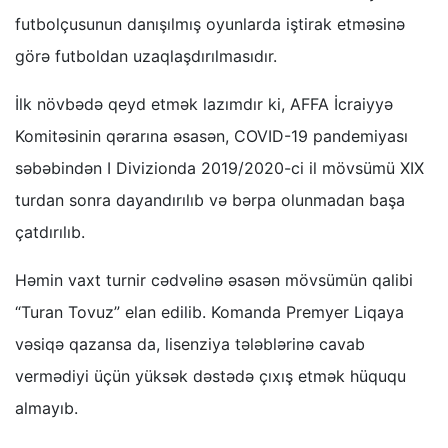
futbolçusunun danışılmış oyunlarda iştirak etməsinə
görə futboldan uzaqlaşdırılmasıdır.
İlk növbədə qeyd etmək lazımdır ki, AFFA İcraiyyə
Komitəsinin qərarına əsasən, COVID-19 pandemiyası
səbəbindən I Divizionda 2019/2020-ci il mövsümü XIX
turdan sonra dayandırılıb və bərpa olunmadan başa
çatdırılıb.
Həmin vaxt turnir cədvəlinə əsasən mövsümün qalibi
“Turan Tovuz” elan edilib. Komanda Premyer Liqaya
vəsiqə qazansa da, lisenziya tələblərinə cavab
vermədiyi üçün yüksək dəstədə çıxış etmək hüququ
almayıb.