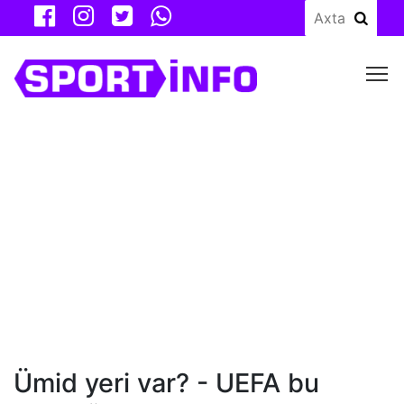
M
Ümid yeri var? - UEFA bu