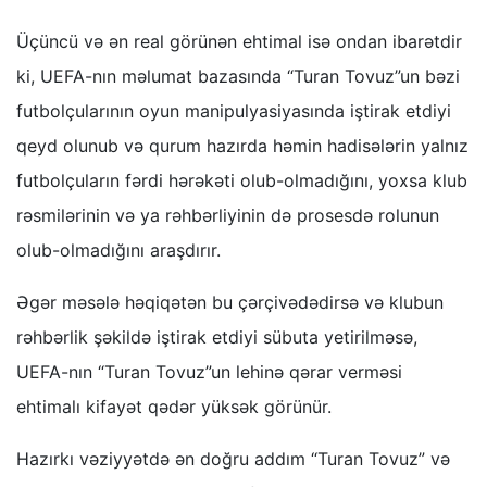
Üçüncü və ən real görünən ehtimal isə ondan ibarətdir
ki, UEFA-nın məlumat bazasında “Turan Tovuz”un bəzi
futbolçularının oyun manipulyasiyasında iştirak etdiyi
qeyd olunub və qurum hazırda həmin hadisələrin yalnız
futbolçuların fərdi hərəkəti olub-olmadığını, yoxsa klub
rəsmilərinin və ya rəhbərliyinin də prosesdə rolunun
olub-olmadığını araşdırır.
Əgər məsələ həqiqətən bu çərçivədədirsə və klubun
rəhbərlik şəkildə iştirak etdiyi sübuta yetirilməsə,
UEFA-nın “Turan Tovuz”un lehinə qərar verməsi
ehtimalı kifayət qədər yüksək görünür.
Hazırkı vəziyyətdə ən doğru addım “Turan Tovuz” və