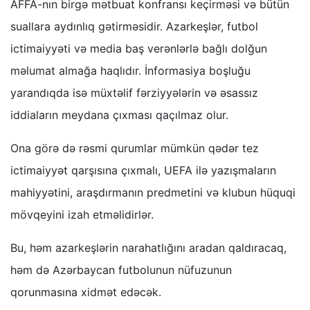
AFFA-nın birgə mətbuat konfransı keçirməsi və bütün
suallara aydınlıq gətirməsidir. Azarkeşlər, futbol
ictimaiyyəti və media baş verənlərlə bağlı dolğun
məlumat almağa haqlıdır. İnformasiya boşluğu
yarandıqda isə müxtəlif fərziyyələrin və əsassız
iddiaların meydana çıxması qaçılmaz olur.
Ona görə də rəsmi qurumlar mümkün qədər tez
ictimaiyyət qarşısına çıxmalı, UEFA ilə yazışmaların
mahiyyətini, araşdırmanın predmetini və klubun hüquqi
mövqeyini izah etməlidirlər.
Bu, həm azarkeşlərin narahatlığını aradan qaldıracaq,
həm də Azərbaycan futbolunun nüfuzunun
qorunmasına xidmət edəcək.