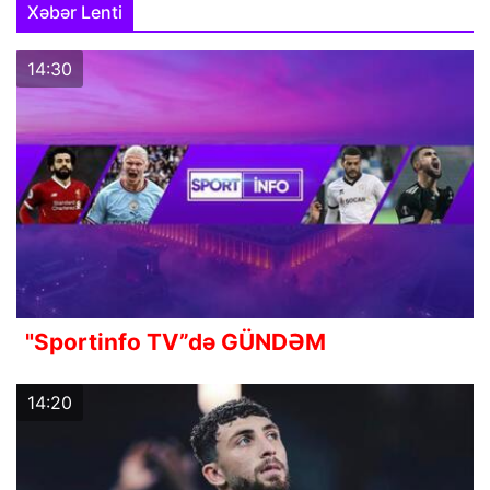
Xəbər Lenti
14:30
"Sportinfo TV”də GÜNDƏM
14:20