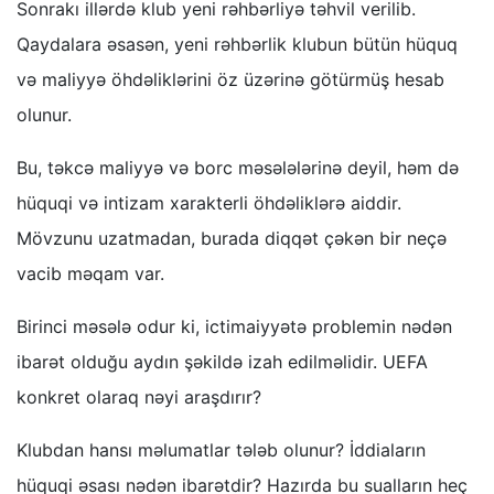
Sonrakı illərdə klub yeni rəhbərliyə təhvil verilib.
Qaydalara əsasən, yeni rəhbərlik klubun bütün hüquq
və maliyyə öhdəliklərini öz üzərinə götürmüş hesab
olunur.
Bu, təkcə maliyyə və borc məsələlərinə deyil, həm də
hüquqi və intizam xarakterli öhdəliklərə aiddir.
Mövzunu uzatmadan, burada diqqət çəkən bir neçə
vacib məqam var.
Birinci məsələ odur ki, ictimaiyyətə problemin nədən
ibarət olduğu aydın şəkildə izah edilməlidir. UEFA
konkret olaraq nəyi araşdırır?
Klubdan hansı məlumatlar tələb olunur? İddiaların
hüquqi əsası nədən ibarətdir? Hazırda bu sualların heç