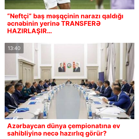
“Neftçi” baş məşqçinin narazı qaldığı
əcnəbinin yerinə TRANSFERƏ
HAZIRLAŞIR…
13:40
Azərbaycan dünya çempionatına ev
sahibliyinə necə hazırlıq görür?