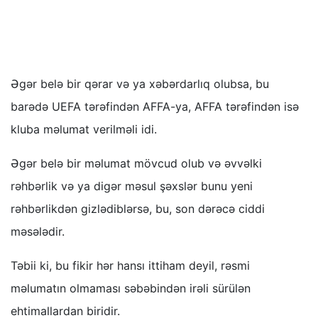
Əgər belə bir qərar və ya xəbərdarlıq olubsa, bu
barədə UEFA tərəfindən AFFA-ya, AFFA tərəfindən isə
kluba məlumat verilməli idi.
Əgər belə bir məlumat mövcud olub və əvvəlki
rəhbərlik və ya digər məsul şəxslər bunu yeni
rəhbərlikdən gizlədiblərsə, bu, son dərəcə ciddi
məsələdir.
Təbii ki, bu fikir hər hansı ittiham deyil, rəsmi
məlumatın olmaması səbəbindən irəli sürülən
ehtimallardan biridir.