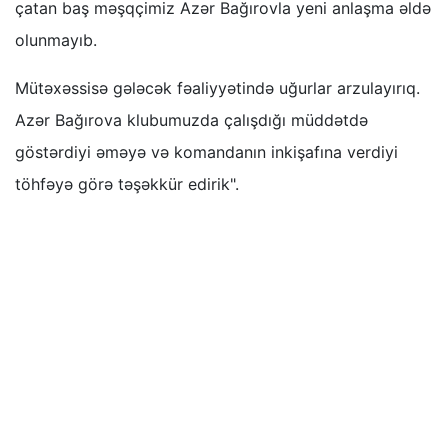
çatan baş məşqçimiz Azər Bağırovla yeni anlaşma əldə
olunmayıb.
Mütəxəssisə gələcək fəaliyyətində uğurlar arzulayırıq.
Azər Bağırova klubumuzda çalışdığı müddətdə
göstərdiyi əməyə və komandanın inkişafına verdiyi
töhfəyə görə təşəkkür edirik".