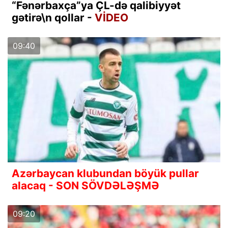
“Fənərbaxça”ya ÇL-də qalibiyyət
gətirə\n qollar -
VİDEO
09:40
Azərbaycan klubundan böyük pullar
alacaq - SON SÖVDƏLƏŞMƏ
09:20