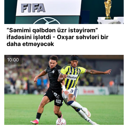
“Səmimi qəlbdən üzr istəyirəm”
ifadəsini işlətdi - Oxşar səhvləri bir
daha etməyəcək
10:00