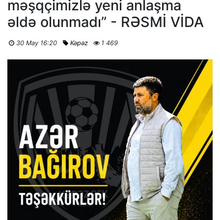
məşqçimizlə yeni anlaşma
əldə olunmadı” - RƏSMİ VİDA
30 May 16:20
Kəpəz
1 469