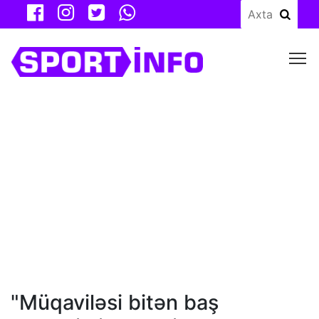
M
"Müqaviləsi bitən baş