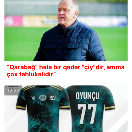
“Qarabağ” hələ bir qədər "çiy"dir, amma
çox təhlükəlidir”
12:30