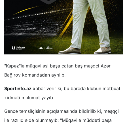
"Kəpəz"lə müqaviləsi başa çatan baş məşqçi Azər
Bağırov komandadan ayrılıb.
Sportinfo.az
xəbər verir ki, bu barədə klubun mətbuat
xidməti məlumat yayıb.
Gəncə təmsilçisinin açıqlamasında bildirilib ki, məşqçi
ilə razılıq əldə olunmayıb: "Müqavilə müddəti başa