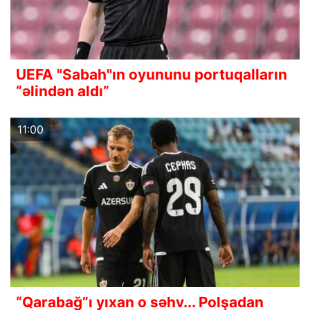
UEFA "Sabah"ın oyununu portuqalların
“əlindən aldı”
11:00
“Qarabağ”ı yıxan o səhv... Polşadan