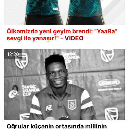
Ölkəmizdə yeni geyim brendi: “YaaRa”
sevgi ilə yanaşır!” -
VİDEO
12:20
Oğrular küçənin ortasında millinin