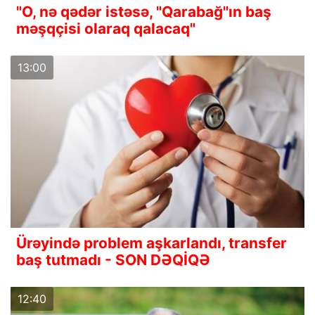
"O, nə qədər istəsə, "Qarabağ"ın baş
məşqçisi olaraq qalacaq"
13:00
Ürəyində problem aşkarlandı, transfer
baş tutmadı - SON DƏQİQƏ
12:40