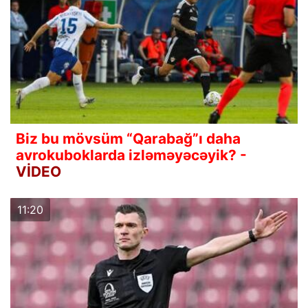
Biz bu mövsüm “Qarabağ”ı daha
avrokuboklarda izləməyəcəyik? -
VİDEO
11:20