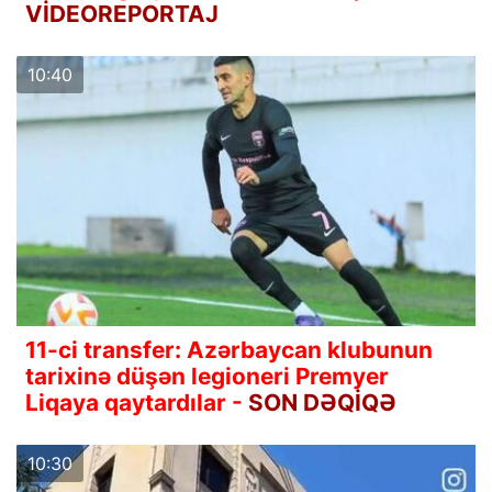
VİDEOREPORTAJ
10:40
11-ci transfer: Azərbaycan klubunun
tarixinə düşən legioneri Premyer
Liqaya qaytardılar -
SON DƏQİQƏ
10:30