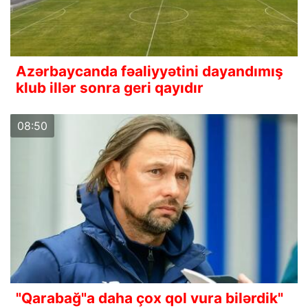
Azərbaycanda fəaliyyətini dayandımış
klub illər sonra geri qayıdır
08:50
"Qarabağ"a daha çox qol vura bilərdik"