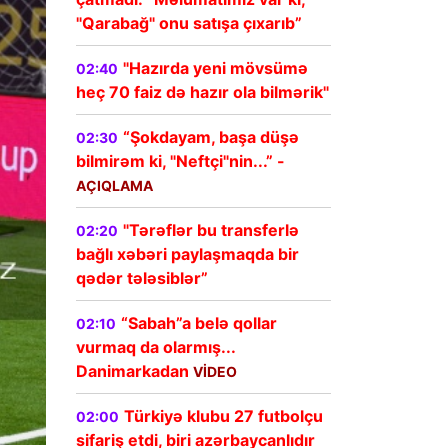
"Qarabağ" onu satışa çıxarıb”
"Hazırda yeni mövsümə
02:40
heç 70 faiz də hazır ola bilmərik"
“Şokdayam, başa düşə
02:30
bilmirəm ki, "Neftçi"nin...” -
AÇIQLAMA
"Tərəflər bu transferlə
02:20
bağlı xəbəri paylaşmaqda bir
qədər tələsiblər”
“Sabah”a belə qollar
02:10
vurmaq da olarmış...
Danimarkadan
VİDEO
Türkiyə klubu 27 futbolçu
02:00
sifariş etdi, biri azərbaycanlıdır