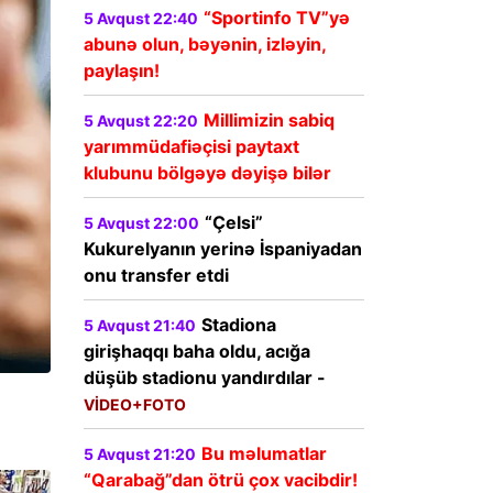
“Sportinfo TV”yə
5 Avqust 22:40
abunə olun, bəyənin, izləyin,
paylaşın!
Millimizin sabiq
5 Avqust 22:20
yarımmüdafiəçisi paytaxt
klubunu bölgəyə dəyişə bilər
“Çelsi”
5 Avqust 22:00
Kukurelyanın yerinə İspaniyadan
onu transfer etdi
Stadiona
5 Avqust 21:40
girişhaqqı baha oldu, acığa
düşüb stadionu yandırdılar -
VİDEO+FOTO
Bu məlumatlar
5 Avqust 21:20
“Qarabağ”dan ötrü çox vacibdir!