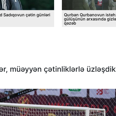
d Sadıqovun çətin günləri
Qurban Qurbanovun istehz
gülüşünün arxasında gizl
qəzəb
lər, müəyyən çətinliklərlə üzləşdik