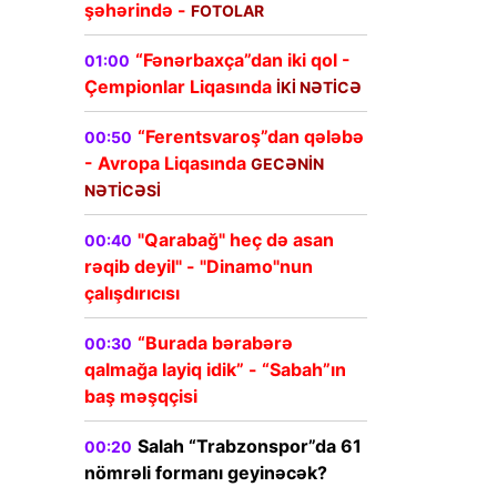
şəhərində -
FOTOLAR
“Fənərbaxça”dan iki qol -
01:00
Çempionlar Liqasında
İKİ NƏTİCƏ
“Ferentsvaroş”dan qələbə
00:50
- Avropa Liqasında
GECƏNİN
NƏTİCƏSİ
"Qarabağ" heç də asan
00:40
rəqib deyil" - "Dinamo"nun
çalışdırıcısı
“Burada bərabərə
00:30
qalmağa layiq idik” - “Sabah”ın
baş məşqçisi
Salah “Trabzonspor”da 61
00:20
nömrəli formanı geyinəcək?