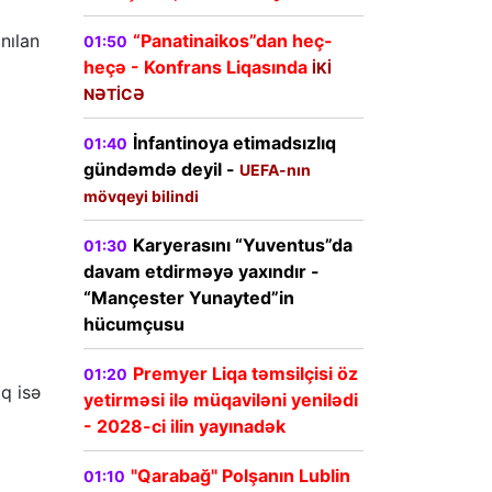
nılan
“Panatinaikos”dan heç-
01:50
heçə - Konfrans Liqasında
İKİ
NƏTİCƏ
İnfantinoya etimadsızlıq
01:40
gündəmdə deyil -
UEFA-nın
mövqeyi bilindi
Karyerasını “Yuventus”da
01:30
davam etdirməyə yaxındır -
“Mançester Yunayted”in
hücumçusu
Premyer Liqa təmsilçisi öz
01:20
q isə
yetirməsi ilə müqaviləni yenilədi
- 2028-ci ilin yayınadək
"Qarabağ" Polşanın Lublin
01:10