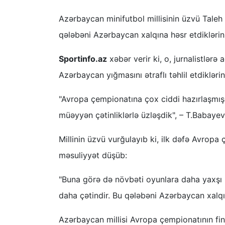
Azərbaycan minifutbol millisinin üzvü Tale
qələbəni Azərbaycan xalqına həsr etdiklərini 
Sportinfo.az
xəbər verir ki, o, jurnalistlərə 
Azərbaycan yığmasını ətraflı təhlil etdiklərin
"Avropa çempionatına çox ciddi hazırlaşmışdı
müəyyən çətinliklərlə üzləşdik", – T.Babaye
Millinin üzvü vurğulayıb ki, ilk dəfə Avro
məsuliyyət düşüb:
"Buna görə də növbəti oyunlara daha yaxşı 
daha çətindir. Bu qələbəni Azərbaycan xalqın
Azərbaycan millisi Avropa çempionatının fin