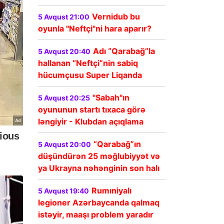
Vernidub bu
5 Avqust 21:00
oyunla "Neftçi"ni hara aparır?
Adı “Qarabağ”la
5 Avqust 20:40
hallanan “Neftçi”nin sabiq
hücumçusu Super Liqanda
"Sabah"ın
5 Avqust 20:25
oyununun startı tıxaca görə
ləngiyir - Klubdan açıqlama
“Qarabağ”ın
5 Avqust 20:00
düşündürən 25 məğlubiyyət və
ya Ukrayna nəhənginin son halı
Rumıniyalı
5 Avqust 19:40
legioner Azərbaycanda qalmaq
istəyir, maaşı problem yaradır