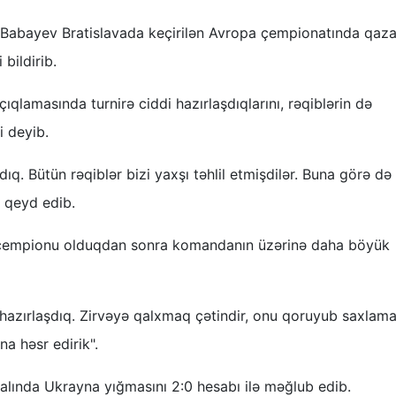
h Babayev Bratislavada keçirilən Avropa çempionatında qaza
bildirib.
açıqlamasında turnirə ciddi hazırlaşdıqlarını, rəqiblərin də
i deyib.
q. Bütün rəqiblər bizi yaxşı təhlil etmişdilər. Buna görə də
v qeyd edib.
pa çempionu olduqdan sonra komandanın üzərinə daha böyük
hazırlaşdıq. Zirvəyə qalxmaq çətindir, onu qoruyub saxlama
a həsr edirik".
alında Ukrayna yığmasını 2:0 hesabı ilə məğlub edib.