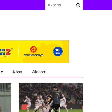
r
Köşə
Əlaqə