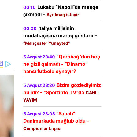
Lukaku “Napoli”də məşqə
00:10
çıxmadı -
Ayrılmaq istəyir
İtaliya millisinin
00:00
müdafiəçisinə maraq göstərir -
“Mançester Yunayted”
“Qarabağ”dan heç
5 Avqust 23:40
nə gizli qalmadı - “Dinamo”
hansı futbolu oynayır?
Bizim gözlədiyimiz
5 Avqust 23:20
bu idi? - “Sportinfo TV”də
CANLI
YAYIM
"Sabah"
5 Avqust 23:08
Danimarkada məğlub oldu -
Çempionlar Liqası