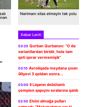
alı
Nərimanı xilas etməyin tək yolu
ənən
Xəbər Lenti
Qurban Qurbanov: “O da
03:20
variantlardan biridir, hələ tam
qəti qərar verməmişik”
”
Avroliqada meydana çıxan
03:10
Əliyevi 3 qoldan sonra...
II Liqanın debütantı
03:00
çempion qapıçını sıralarına qatdı
Elvini almağa pulları
02:50
çatmadı: “Məlumatımız var ki,