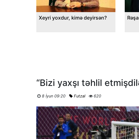
Xeyri yoxdur, kimə deyirsən?
Rəşa
“Bizi yaxşı təhlil etmişdi
8 İyun 09:20
Futzal
620