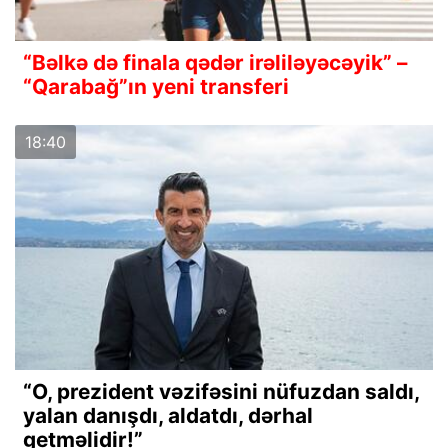
“Bəlkə də finala qədər irəliləyəcəyik” –
“Qarabağ”ın yeni transferi
18:40
“O, prezident vəzifəsini nüfuzdan saldı,
yalan danışdı, aldatdı, dərhal
getməlidir!”