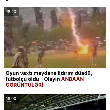
18:20
Oyun vaxtı meydana ildırım düşdü,
futbolçu öldü - Olayın
ANBAAN
GÖRÜNTÜLƏRİ
18:00