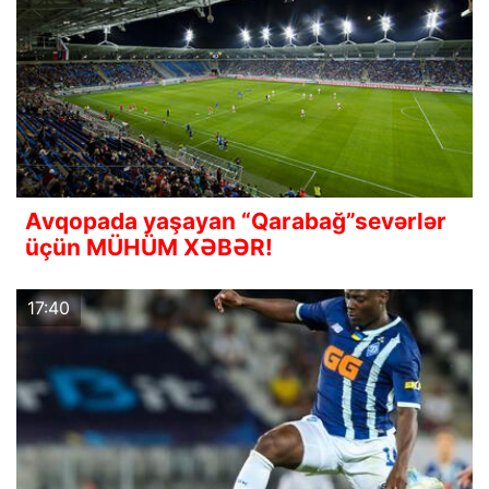
Avqopada yaşayan “Qarabağ”sevərlər
üçün MÜHÜM XƏBƏR!
17:40