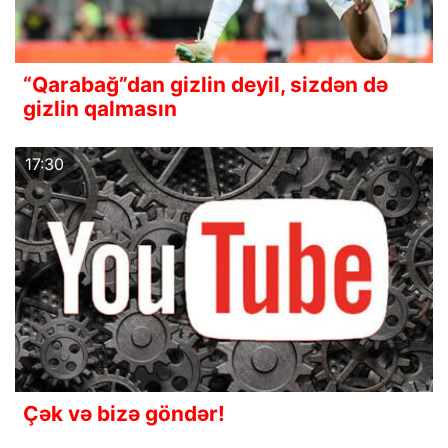
“Qarabağ”dan gizlin deyil, sizdən də
gizlin qalmasın
17:30
Çək və bizə göndər!