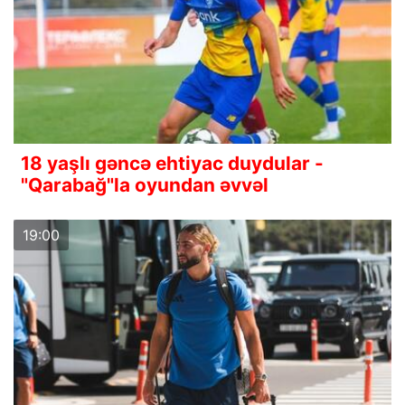
18 yaşlı gəncə ehtiyac duydular -
"Qarabağ"la oyundan əvvəl
19:00