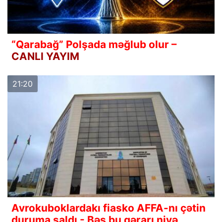
“Qarabağ” Polşada məğlub olur –
CANLI YAYIM
21:20
Avrokuboklardakı fiasko AFFA-nı çətin
duruma saldı - Bəs bu qərarı niyə