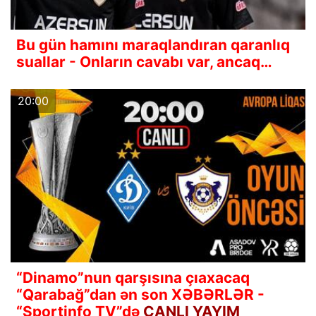
Bu gün hamını maraqlandıran qaranlıq
suallar - Onların cavabı var, ancaq…
20:00
“Dinamo”nun qarşısına çıaxacaq
“Qarabağ”dan ən son XƏBƏRLƏR -
“Sportinfo TV”də
CANLI YAYIM