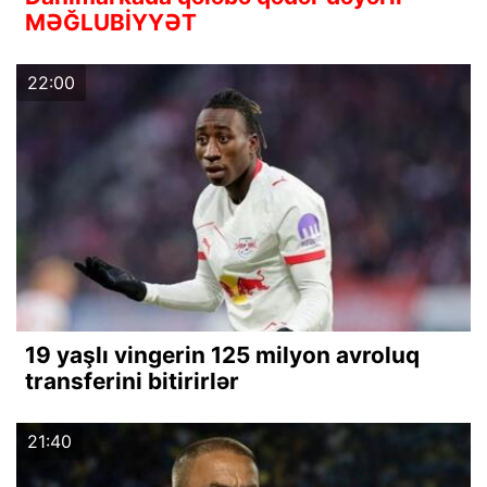
MƏĞLUBİYYƏT
22:00
19 yaşlı vingerin 125 milyon avroluq
transferini bitirirlər
21:40