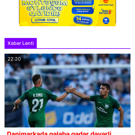
Xəbər Lenti
22:20
Danimarkada qələbə qədər dəyərli