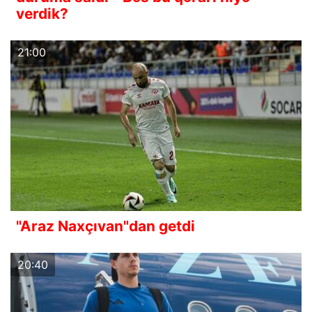
verdik?
21:00
"Araz Naxçıvan"dan getdi
20:40