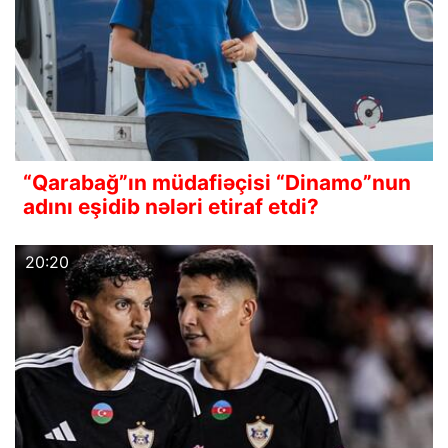
“Qarabağ”ın müdafiəçisi “Dinamo”nun
adını eşidib nələri etiraf etdi?
20:20