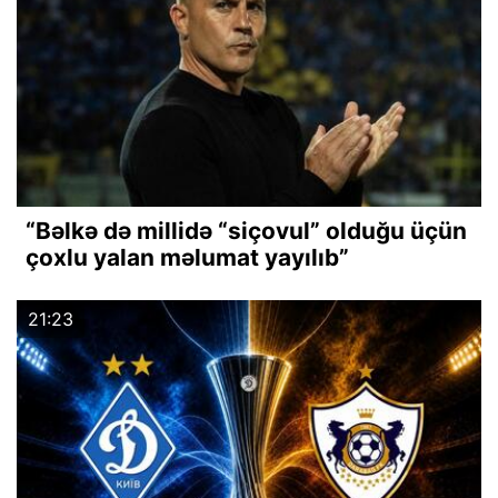
“Bəlkə də millidə “siçovul” olduğu üçün
çoxlu yalan məlumat yayılıb”
21:23