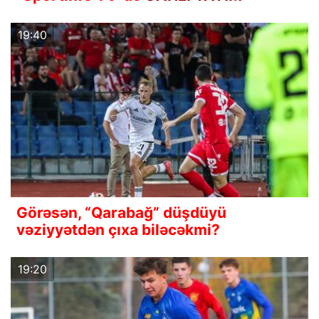
19:40
Görəsən, “Qarabağ” düşdüyü
vəziyyətdən çıxa biləcəkmi?
19:20